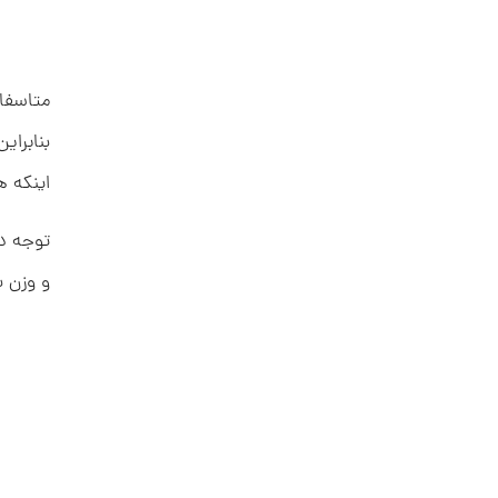
انگشتر طلا از کالکشن مینیمال طرح
هشت ضلعی کد CR889
متاسفا
26,138,000 تومان
بنابرای
اینکه ه
انگشتر طلا طرح کارتیه کد CR888
توجه د
و وزن ب
112,409,000 تومان
انگشتر طلا از کالکشن ملورا کد
CR898
125,418,000 تومان