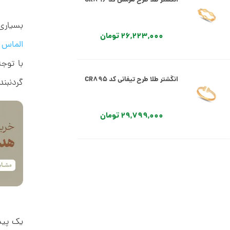
انگشتر طلا طرح هرمس کد CR896
بسیاری 
26,223,000 تومان
الماس
ه
با توج
انگشتر طلا طرح تیفانی کد CR895
گردنبند
29,799,000 تومان
انگشتر طلا طرح تیفانی کد CR894
59,597,000 تومان
یک پیش