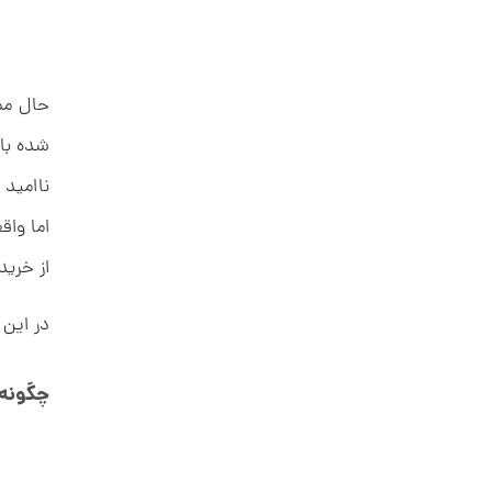
انگشتر طلا طرح تیفانی کد CR894
حال مم
شده با
59,597,000 تومان
ناامید 
اما واق
انگشتر طلا طرح کارتیه Unlimited
مدل پهن کد CR893
از خرید
67,315,000 تومان
در این 
چگونه 
انگشتر طلا از کالکشن ملورا کد
CR891