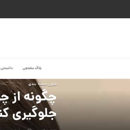
بلاگ ساعتچی
دانستنی 
بدون دسته بندی
چگونه از چ
جلوگیری کن
انگشتر طلا از کالکشن ملورا کد
CR891