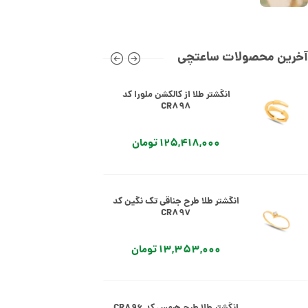
112,409,000 تومان
آخرین محصولات ساعتچی
انگشتر طلا از کالکشن ملورا کد
CR898
125,418,000 تومان
انگشتر طلا طرح جناقی تک نگین کد
CR897
13,353,000 تومان