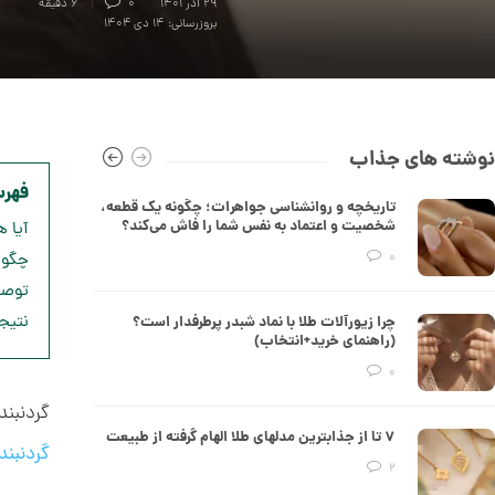
۲۹ آذر ۱۴۰۱
0
6 دقیقه
بروزرسانی: ۱۴ دی ۱۴۰۴
50,309,000 تومان
انگشتر طلا از کالکشن مینیمال کد
CR890
نوشته های جذاب
فهر
تاریخچه و روانشناسی جواهرات؛ چگونه یک قطعه،
29,945,000 تومان
شخصیت و اعتماد به نفس شما را فاش می‌کند؟
آیا 
چگون
0
توصی
انگشتر طلا از کالکشن مینیمال طرح
نتیج
چرا زیورآلات طلا با نماد شبدر پرطرفدار است؟
هشت ضلعی کد CR889
(راهنمای خرید+انتخاب)
0
26,138,000 تومان
گردنبن
۷ تا از جذابترین مدلهای طلا الهام گرفته از طبیعت
گردنبند
2
انگشتر طلا طرح کارتیه کد CR888