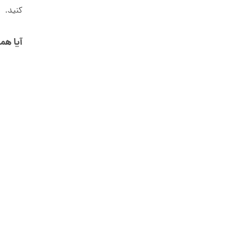
انگشتر طلا طرح کارتیه Unlimited
کنید.
مدل پهن کد CR893
آیا هم
67,315,000 تومان
انگشتر طلا از کالکشن ملورا کد
CR891
50,309,000 تومان
انگشتر طلا از کالکشن مینیمال کد
CR890
29,945,000 تومان