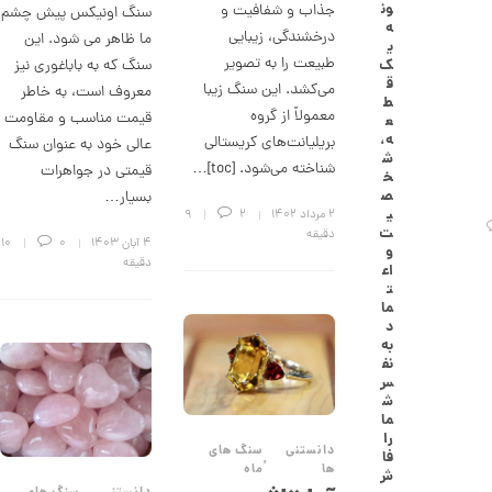
ون
جذاب و شفافیت و
سنگ اونیکس پیش چشم
گ
ه
ش
درخشندگی، زیبایی
ما ظاهر می شود. این
ی
ت
طبیعت را به تصویر
سنگ که به باباغوری نیز
ک
ر
ق
می‌کشد. این سنگ زیبا
معروف است، به خاطر
ط
ط
ل
معمولاً از گروه
قیمت مناسب و مقاومت
ع
ا
ه،
بریلیانت‌های کریستالی
عالی خود به عنوان سنگ
ا
ش
ز
شناخته می‌شود. [toc]…
قیمتی در جواهرات
خ
ک
ص
بسیار…
ا
ی
۲ مرداد ۱۴۰۲
2
9
ل
ت
دقیقه
ک
۴ آبان ۱۴۰۳
0
10
و
ش
دقیقه
اع
ن
ت
م
ما
ی
د
ن
به
ی
نف
م
س
ا
ش
ل
ما
ط
را
ر
دانستنی
سنگ های
فا
,
ح
ها
ماه
ش
ه