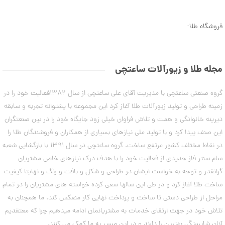
ن
5
م
8
د
فروشگاه طلا
-
ل
,
ه
1
ا
ی
1
د
مجله طلا و زیورآلات ساعتچی
س
1
ت
,
گروه صنعتی ساعتچی با مدیریت آقای علی ساعتچی از سال 1382فعالیت خود را در
ب
ن
0
زمینه طراحی و تولید زیورآلات طلا آغاز کرد این مجموعه با پشتوانه تجربه و سابقه
د
0
دیرینه خانوادگی و همت و تلاش فراوان خیلی زود جایگاه خود را در بین صنعتگران
ت
ا
این صنف پیدا کرد و با تولید ملی نیازهای بسیاری از همکاران و فروشندگان طلا را
0
ب
در نقاط مختلف کشور مرتفع ساخت. گروه ساعتچی در سال 1391 با بازگشایی شعبه
ت
س
ت
سام سنتر فاز جدیدی از فعالیت خود را با هدف درک نیازهای خاص مشتریان
و
ا
گرانقدر و توجه به خواست ایشان در طراحی و شکل و بافت و رنگ و نهایتا کیفیت
م
ن
ه
ساخت طلا آغاز کرد و در طی این سالها سعی کرده خواسته های مشتریان را در تمام
ا
مراحل از طراحی دستی تا ساخت و پرداخت نهایی کار منعکس کند. ما همچنان به
۷
ن
مرداد
تلاش خود در جهت ارتقای خدمات به مشتریانمان ادامه میدهیم چرا که معتقدیم
۱۴۰۳
آنان شایستگی بهترین را دارند و در این مسیر به ما کمک می کنند.