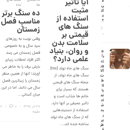
آیا تاثیر
دانستنی
سنگ های
م
ش
,
ها
ماه
ی‌
مثبت
ت
ده سنگ برتر
کن
ض
د
استفاده از
ل
مناسبِ فصل
؟
ع
سنگ های
زمستان
ی
قیمتی بر
ک
0
د
وقتی نوبت به روزهای
سلامت بدن
C
سرد سال و به خصوص
R
و روان، بنیاد
چ
8
فصل زمستان می رسد
را
علمی دارد؟
8
اکثر افراد لحظات زیبای
زی
9
ور
بارش برف را به خاطر می
سنگ های ماه تولد [toc]
آلا
2
آورند؛ آنها از همین منظر
سنگ های ماه تولد، از
ت
زمستان را زیباترین فصل
6
ط
جمله سنگ های قیمتی
لا
سال می دانند. اما در این
,
هستند که بسیار برای
با
میان کسانی…
نم
خانم ها جذاب است و
4
اد
تاثیر عمیقی بر آنها دارد.
3
ش
۲۷ آذر ۱۳۹۷
0
6
استفاده از دستبندهایی
بد
دقیقه
8
ر
که از سنگ های ماه تولد
پر
,
ساخته شده اند،…
طر