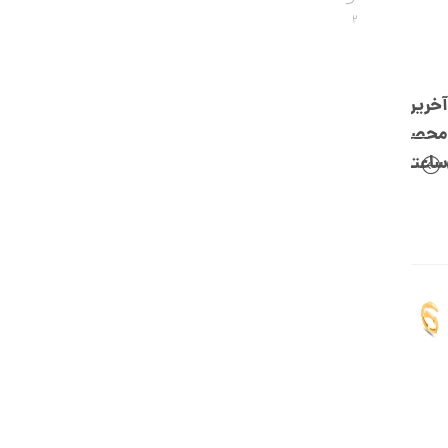
,
2
0
0
0
آخرین
ت
محصولات
و
ساعتچی
م
ا
ن
ا
ن
گ
ش
ت
ر
ط
ل
ا
ا