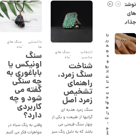
0
نوشته
,
های
2
جذاب
8
8
تا
ری
دانستنی
سنگ های
,
,
خ
ها
ماه
0
چ
انتخاب
سنگ های
سنگ
,
ه
مناسب
ماه
0
و
اونیکس یا
شناخت
رو
0
باباغوری به
ان
سنگ زمرد،
ت
ش
چه سنگی
راهنمای
نا
و
گفته می
س
تشخیص
ی
م
شود و چه
زمرد اصل
ج
ا
وا
کاربردی
ه
سنگ زمرد هدیه ای
ن
دارد؟
را
گرانبها از طبیعت و یکی از
ت
؛
چهار سنگ قیمتی می
وقتی به رنگ سیاه در
چ
ا
باشد که به دلیل رنگ سبز
جواهرات فکر می کنیم
گ
ن