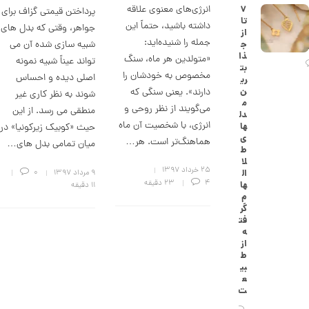
۷
انرژی‌های معنوی علاقه
ک
پرداختن قیمتی گزاف برای
تا
ا
داشته باشید، حتماً این
جواهر، وقتی که بدل های
از
ر
جمله را شنیده‌اید:
شبیه سازی شده آن می
ج
ت
ذا
ی
«متولدین هر ماه، سنگ
تواند عیناً شبیه نمونه
بت
ه
مخصوص به خودشان را
اصلی دیده و احساس
ری
ک
ن
دارند». یعنی سنگی که
د
شوند به نظر کاری غیر
م
C
می‌گویند از نظر روحی و
منطقی می رسد. از این
دل
R
انرژی، با شخصیت آن ماه
ها
حیث «کوبیک زیرکونیا» در
8
ی
8
هماهنگ‌تر است. هر…
میان تمامی بدل های…
ط
8
لا
۲۵ خرداد ۱۳۹۷
ال
۹ مرداد ۱۳۹۷
0
1
4
23 دقیقه
ها
11 دقیقه
1
م
گر
3
فت
ه
,
از
6
ط
بی
9
ع
ت
8