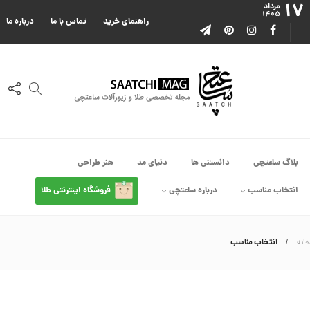
۱۷
ا
مرداد
۱۴۰۵
ا
راهنمای خرید
تماس با ما
درباره ما
ز
ک
ا
ل
ک
ش
ن
م
ی
ن
ی
م
بلاگ ساعتچی
دانستنی ها
دنیای مد
هنر طراحی
ا
ل
انتخاب مناسب
درباره ساعتچی
فروشگاه اینترنتی طلا
ک
د
C
R
8
انتخاب مناسب
خانه
9
0
3