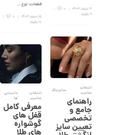
قطعات، نوع…
ز
۱۲ اسفند ۱۴۰۳
0
ک
9 دقیقه
ا
۱۵ اسفند ۱۴۰۳
0
ل
10 دقیقه
ک
ش
ن
م
ل
و
ر
ا
ک
د
C
R
8
انتخاب
,
سایزینگ
9
مناسب
انتخاب
دانستنی
,
8
راهنمای
مناسب
ها
معرفی کامل
جامع و
1
قفل های
تخصصی
2
گوشواره
تعیین سایز
6
های طلا
,