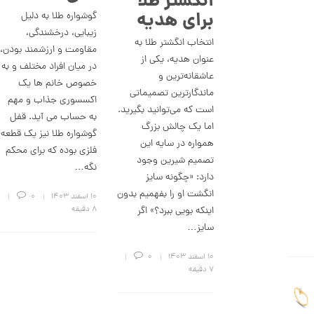
انگشتر طلا
برای هدیه
8
گوشواره طلا به دلیل
زیبایی، درخشندگی،
0
انتخاب انگشتر طلا به
مقاومت و ارزشمند بودن،
7
عنوان هدیه، یکی از
در میان افراد مختلف و به
,
عاشقانه‌ترین و
خصوص خانم ها یک
ماندگارترین تصمیماتی
0
اکسسوری جذاب و مهم
است که می‌توانید بگیرید.
0
به حساب می آید. قفل
اما یک چالش بزرگ
0
گوشواره طلا نیز یک قطعه
همواره در سایه این
فلزی بوده که برای محکم
ت
تصمیم شیرین وجود
نگه…
و
دارد: «چگونه سایز
م
انگشت او را بفهمیم بدون
۱۰ اسفند ۱۴۰۳
0
اینکه بویی ببرد؟» اگر
8 دقیقه
ا
سایز…
ن
۱۰ اسفند ۱۴۰۳
0
7 دقیقه
ا
ن
گ
ش