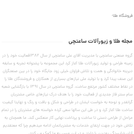
ن
6
م
0
د
فروشگاه طلا
-
ل
,
ه
2
ا
ی
5
د
مجله طلا و زیورآلات ساعتچی
س
7
ت
,
گروه صنعتی ساعتچی با مدیریت آقای علی ساعتچی از سال 1382فعالیت خود را در
ب
ن
0
زمینه طراحی و تولید زیورآلات طلا آغاز کرد این مجموعه با پشتوانه تجربه و سابقه
د
0
دیرینه خانوادگی و همت و تلاش فراوان خیلی زود جایگاه خود را در بین صنعتگران
ت
ا
این صنف پیدا کرد و با تولید ملی نیازهای بسیاری از همکاران و فروشندگان طلا را
0
ب
در نقاط مختلف کشور مرتفع ساخت. گروه ساعتچی در سال 1391 با بازگشایی شعبه
ت
س
ت
سام سنتر فاز جدیدی از فعالیت خود را با هدف درک نیازهای خاص مشتریان
و
ا
گرانقدر و توجه به خواست ایشان در طراحی و شکل و بافت و رنگ و نهایتا کیفیت
م
ن
ه
ساخت طلا آغاز کرد و در طی این سالها سعی کرده خواسته های مشتریان را در تمام
ا
مراحل از طراحی دستی تا ساخت و پرداخت نهایی کار منعکس کند. ما همچنان به
۷
ن
مرداد
تلاش خود در جهت ارتقای خدمات به مشتریانمان ادامه میدهیم چرا که معتقدیم
۱۴۰۳
آنان شایستگی بهترین را دارند و در این مسیر به ما کمک می کنند.