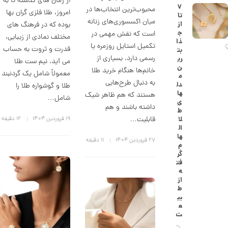
از زمان های گذشته تا به
۷
ک
محبوب‌ترین انتخاب‌ها در
امروز، طلا فلزی گران بها
تا
ا
میان اکسسوری‌های زنانه
از
بوده که در فرهنگ های
ر
ج
است که نقش مهمی در
ت
مختلف نمادی از زیبایی،
ذا
ی
تکمیل استایل روزمره یا
قدرت و ثروت به حساب
بت
ه
رسمی دارد. بسیاری از
ری
ک
می آید. نیم ست طلا
ن
د
خانم‌ها هنگام خرید طلا
معمولاً شامل یک گردنبند
م
C
به دنبال طرح‌هایی
دل
طلا و گوشواره طلا را
R
ها
8
هستند که هم ظاهر شیک
شامل…
ی
8
داشته باشند و هم
ط
8
قابلیت…
لا
۱۹ فروردین ۱۴۰۴
12 دقیقه
ال
1
ها
۲۷ فروردین ۱۴۰۴
11 دقیقه
1
م
گر
3
فت
ه
,
از
6
ط
بی
5
ع
ت
3