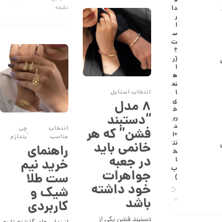
0
ف
دا
دقیقه
0
ر
ا
0
س
ت
ت
؟
و
(ر
ا
م
ه
ا
نم
ا
انتخاب استایل
ن
ی
۸ مدل
خ
“دستبند
ری
د
ا
انتخاب
چی
فشن” که هر
,
+ا
ن
مناسب
بندازم
نت
خانمی باید
گ
راهنمای
خ
ش
در جعبه
ا
خرید نیم
ت
ب
ر
جواهرات
ست طلا
)
ط
خود داشته
ل
شیک و
ا
باشد
0
کاربردی
ط
ر
دستبند فشن یکی از
ح