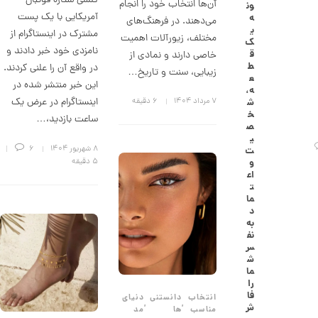
کلسی ستاره فوتبال
آن‌ها انتخاب خود را انجام
ون
گ
آمریکایی با یک پست
ه
می‌دهند. در فرهنگ‌های
ش
ی
مشترک در اینستاگرام از
ت
مختلف، زیورآلات اهمیت
ک
ر
نامزدی خود خبر دادند و
ق
خاصی دارند و نمادی از
ط
ط
در واقع آن را علنی کردند.
ل
زیبایی، سنت و تاریخ…
ع
ا
این خبر منتشر شده در
ه،
ا
اینستاگرام در عرض یک
۷ مرداد ۱۴۰۴
6 دقیقه
ش
ز
خ
ساعت بازدید،…
ک
ص
ا
ی
ل
۸ شهریور ۱۴۰۴
6
ت
ک
و
5 دقیقه
ش
اع
ن
ت
م
ما
ی
د
ن
به
ی
نف
م
س
ا
ش
ل
ما
ط
را
ر
فا
انتخاب
دانستنی
دنیای
ح
,
,
ش
مناسب
ها
مد
ه