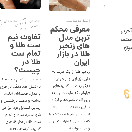
,
2
0
0
چی
انتخاب مناسب
انتخاب
دانستنی
د
,
کادو
,
,
0
مناسب
ها
م
معرفی محکم
بدم
آخرین
ت
تفاوت نیم
ترین مدل
محصولات
و
ست طلا و
های زنجیر
ساعتچی
م
تمام ست
طلا در بازار
ا
طلا در
ایران
ن
چیست؟
زنجیر طلا از یک طرف به
دلیل زیبایی و از طرفی
نیم ست و تمام ست طلا
دیگر به دلیل کاربردهای
ا
به دلیل هماهنگی در طرح
ن
فراوانی که دارد، در زمینه
و مدل، طرفداران زیادی
گ
زیورآلات همیشه جایگاه
داشته و باعث درخشش و
ش
ت
بالایی داشته است. البته
زیبایی استایل فرد نیز می
ر
این تمام ماجرا نیست؛ چرا
شوند. نیم ست و تمام
ط
که بسیاری از افراد زنجیری
ل
ست طلا از نظر ظاهری،
ا
را می خواهند…
کاربرد، قیمت، تعداد
ا