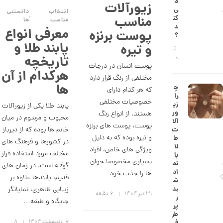
م
زیورآلات
ش
ی‌
انتخاب
دانستنی
ت
,
مناسب
کن
مناسب
ها
ض
د
معرفی انواع
ل
پوست برنزه
؟
ع
پابند طلا و
و تیره
ی
ک
تاریخچه
0
د
پوست انسان در درجات
هرکدام از آن
C
مختلفی از رنگ قرار دارد
R
ها
چ
8
که هر کدام دارای
را
8
خصوصیات مختلفی
زی
پابند طلا یکی از زیورآلات
9
ور
هستند. از انواع رنگ
محبوب و مرسوم در میان
آلا
2
پوست، پوست های برنزه
خانم ها بوده که از دیرباز
ت
و تیره بوده که به دلیل
6
ط
در کشورها و فرهنگ های
لا
ویژگی های خاص، افراد
,
مختلف مورد استفاده قرار
با
بسیاری مخصوصا جوان
نم
گرفته است. در زمان های
4
اد
ها را جذب خود…
قدیم، پابندها علاوه بر
2
ش
بد
زیبایی ظاهری، نمایانگر
8
۳۱ تیر ۱۴۰۴
6 دقیقه
ر
جایگاه و طبقه…
پر
,
طر
۷ اردیبهشت ۱۴۰۴
8