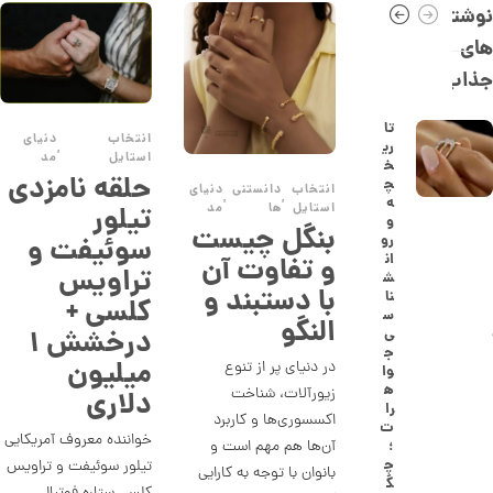
0
نوشته
,
های
2
جذاب
7
6
تا
انتخاب
دنیای
ری
,
,
استایل
مد
خ
حلقه نامزدی
0
چ
انتخاب
دانستنی
دنیای
,
,
ه
استایل
ها
مد
تیلور
0
و
بنگل چیست
رو
سوئیفت و
0
ان
و تفاوت آن
تراویس
ت
ش
با دستبند و
نا
کلسی +
و
س
النگو
درخشش ۱
ی
م
ج
میلیون
در دنیای پر از تنوع
ا
وا
ه
زیورآلات، شناخت
دلاری
ن
را
اکسسوری‌ها و کاربرد
ت
خواننده معروف آمریکایی
آن‌ها هم مهم است و
؛
چ
تیلور سوئیفت و تراویس
بانوان با توجه به کارایی
ا
گ
ن