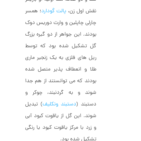
ل
م
ک
نقش اول زن،
پالت گودارد
؛ همسر
د
ا
C
چارلی چاپلین و وارث دوریس دوک
R
ن
8
9
بودند. این جواهر از دو گیره بزرگ
0
گل تشکیل شده بود که توسط
ا
ن
ریل های فلزی به یک زنجیر ماری
گ
ش
طلا و انعطاف پذیر متصل شده
ت
2
ر
بودند که می توانستند از هم جدا
6
ط
ل
,
شوند و به گردنبند، چوکر و
ا
ا
0
دستبند (
دستبند ونکلیف
) تبدیل
ز
9
ک
ا
شوند. این گل از یاقوت کبود آبی
3
ل
,
ک
و زرد با مرکز یاقوت کبود یا رنگی
ش
0
ن
تشکیل شده بود.