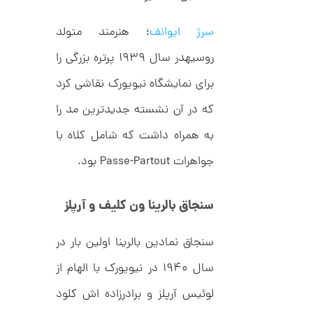
م
0
ی
0
ن
سرژ ایوانف
؛ هنرمند متولد
ی
ت
م
روسیهدر سال ۱۹۳۹ پرتره بزرگی را
ا
و
ل
م
برای نمایشگاه نیویورک نقاشی کرد
ط
ر
ا
ح
که در آن نشسته جدیدترین مد را
ه
ن
ش
به همراه داشت که شامل کلاه با
ت
ض
جواهرات Passe-Partout بود.
ل
ع
ا
ی
ن
ک
سنجاق بالرینا ون کلیف و آرپلز
گ
د
ش
C
ت
1
R
ر
سنجاق نمادین بالرینا اولین بار در
1
8
ط
8
ل
سال ۱۹۴۰ در نیویورک با الهام از
2
9
ا
,
ط
لوئیس آرپلز و برادرزاده اش کلود
ر
2
ح