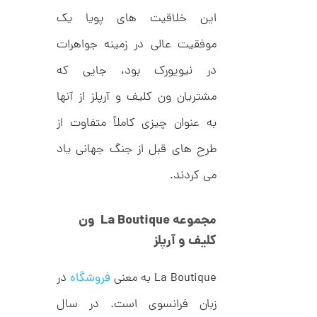
این خلاقیت های پویا یک
موفقیت عالی در زمینه جواهرات
ا
ن
در نیویورک بود، جایی که
گ
ش
ت
1
مشتریان ون کلیف و آرپلز از آنها
ر
3
ط
به عنوان چیزی کاملاً متفاوت از
ل
,
ا
طرح های قبل از جنگ جهانی یاد
ط
3
ر
3
می کردند.
ح
ج
0
ن
,
ا
مجموعه
La Boutique
ون
ق
0
ی
کلیف و آرپلز
ت
0
ک
0
ن
La Boutique به معنی
فروشگاه
در
گ
ت
ی
زبان فرانسوی است. در سال
ن
و