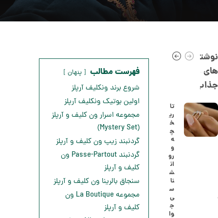
نوشته
های
فهرست مطالب
پنهان
جذاب
شروع برند ونکلیف آرپلز
اولین بوتیک ونکلیف آرپلز
تا
ری
مجموعه اسرار ون کلیف و آرپلز
خ
ا
(Mystery Set)
چ
ن
ه
گردنبند زیپ ون کلیف و آرپلز
گ
و
ش
گردنبند Passe-Partout ون
رو
ت
5
ان
کلیف و آرپلز
ر
ش
0
ط
نا
سنجاق بالرینا ون کلیف و آرپلز
ل
,
س
ا
مجموعه La Boutique ون
ی
ا
2
ج
کلیف و آرپلز
ز
وا
2
ک