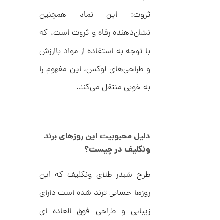
د
ش
C
ثروت: این نماد همچنین
ت
1
R
ر
1
8
ط
نشان‌دهنده رفاه و ثروت است، که
8
ل
2
9
ا
با توجه به استفاده از مواد باارزش
,
ط
ر
و طراحی‌های لوکس، این مفهوم را
2
ح
ک
1
به خوبی منتقل می‌کند.
ا
5
ر
ت
,
ی
ه
0
ک
دلیل محبوبیت این روزهای برند
0
د
C
ونکلیف در چیست؟
0
R
8
ت
8
طرح شبدر طلای ونکلیف که این
و
8
روزها حسابی ترند شده است دارای
م
ا
زیبایی و طراحی فوق العاده ای