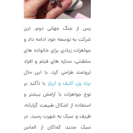
ر
ت
ا
ک
و
د
م
C
R
پس از جنگ جهانی دوم، این
ا
8
9
ن
شرکت به توسعه خود ادامه داد و
1
جواهرات زیادی برای خانواده های
سلطنتی، ستاره های فیلم و افراد
ا
ن
ثروتمند طراحی کرد. با این حال
گ
ش
ت
برند ون کلیف و آرپلز
با تأکید بر
2
ر
9
ط
نوع جواهرات با آرامش بیشتر و
ل
,
ا
استفاده از اشکال طبیعت گرایانه،
ا
8
ز
ظریف و سبک به شهرت رسید. در
9
ک
ا
3
سبک جدید کماکان از الماس
ل