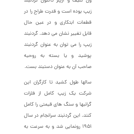
ون کلیف و آرپلز تاکنون گردنبند
1
ط
ر
زیپ بوده است و قدرت طراح را در
9
ح
ک
9
قطعات ابتکاری و در عین حال
ا
,
ر
قابل تغییر نشان می دهد. گردنبند
ت
0
ی
زیپ را می توان به عنوان گردنبند
ه
0
U
0
پوشید و یا بسته به روحیه
n
l
ت
i
صاحب آن به عنوان دستبند بست.
m
و
i
م
t
سالها طول کشید تا کارگران این
e
ا
d
شرکت یک زیپ کامل از فلزات
م
ن
د
گرانبها و سنگ های قیمتی را کامل
ل
پ
کنند. این گردنبند سرانجام در سال
ه
ن
ا
۱۹۵۱ رونمایی شد و به سرعت به
ک
ن
د
گ