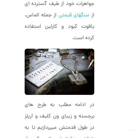
ر
جواهرات خود از طیف گسترده ای
3
ط
ل
,
از
سنگهای قیمتی
از جمله الماس،
ا
ط
3
یاقوت کبود و کارلین استفاده
ر
3
ح
ج
کرده است.
0
ن
,
ا
ق
0
ی
ت
0
ک
0
ن
گ
ت
ی
ن
و
ک
م
د
در ادامه مطلب به طرح های
C
ا
R
8
برجسته و زیبای ون کلیف و آرپلز
ن
9
7
در طول قدمتش میپردازیم تا به