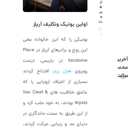
C
از
0
R
ط
8
ت
بی
8
ع
و
8
ت
اولین بوتیک ونکلیف آرپلز
م
ا
2
بوتیکی را که این خانواده یعنی
ن
این زوج و برادرهای آرپلز در Place
آخرین
Vendome در پاریس، درست
محصولات
ا
روبروی
هتل ریتز
افتتاح کردند
ن
ساعتچی
گ
بسیاری از اشراف اروپایی را که
ش
ت
1
عاشق خلاقیت های Van Cleef &
ر
2
ط
ل
Arpels بودند، به خود جلب کرد و
5
ا
,
ا
از این طریق به سمت ماندگاری در
ز
2
ک
دنیای مد و زیبایی حرکت کردند،
ا
0