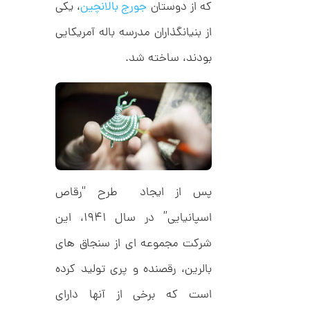
که از دوستان
جورج بالانچین
، یکی
ک
1
ا
از بنیانگذاران مدرسه باله آمریکایی
5
ر
ت
,
بودند، ساخته شد.
ی
ه
0
ک
0
د
C
0
R
8
ت
8
و
8
م
ا
پس از ایجاد طرح “رقاص
ن
اسپانیایی” در سال ۱۹۴۱، این
شرکت مجموعه ای از سنجاق های
ا
بالرین، رقصنده و پری تولید کرده
ن
گ
است که برخی از آنها دارای
ش