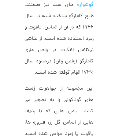
ت
1
گوشواره
های ست نیز هستند.
ر
2
ط
طرح کامارگو ساخته شده در سال
ل
5
ا
۱۹۴۲ که در آن از الماس، یاقوت و
,
ا
ز
2
زمرد استفاده شده است، از نقاشی
ک
ا
0
ل
نیکلاس لانکرت در رقص ماری
2
ک
ش
کامارگو (رقص زنان) درحدود سال
,
ن
م
0
۱۷۳۰ الهام گرفته شده است.
ل
0
و
ر
0
این مجموعه از جواهرات ژست
ا
ک
ت
های گوناکونی را به تصویر می
د
و
C
کشد. لباس هایی که با ردیف
R
م
8
9
هایی از الماس گل رز، فیروزه ها،
ا
8
ن
یاقوت یا زمرد طراحی شده است.