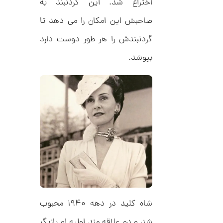
اختراع شد. این گردنبند به
صاحبش این امکان را می دهد تا
ا
گردنبندش را هر طور دوست دارد
ن
گ
ش
بپوشد.
ت
2
ر
9
ط
ل
,
ا
ا
8
ز
9
ک
ا
3
ل
,
ک
ش
0
ن
م
0
ی
0
ن
ی
شاه کلید در دهه ۱۹۴۰ محبوب
ت
م
ا
و
شد و دو علاقه مند اولیه او بازیگر