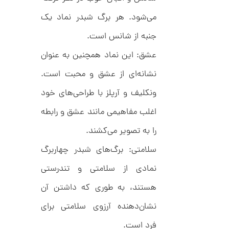
ا
0
ز
می‌شود. هر برگ شبدر نماد یک
9
ک
ا
جنبه از شانس است.
3
ل
,
ک
عشق: این نماد همچنین به عنوان
ش
0
ن
نشانه‌ای از عشق و محبت است.
م
0
ی
ونکلیف و آرپلز با طراحی‌های خود
0
ن
ی
ت
اغلب مفاهیمی مانند عشق و رابطه
م
ا
و
ل
را به تصویر می‌کشند.
م
ط
ر
سلامتی: برگ‌های شبدر چهاربرگ
ا
ح
ه
ن
نمادی از سلامتی و تندرستی
ش
ت
هستند، به طوری که داشتن آن
ض
ل
نشان‌دهنده آرزوی سلامتی برای
ع
ا
ی
ن
فرد است.
ک
گ