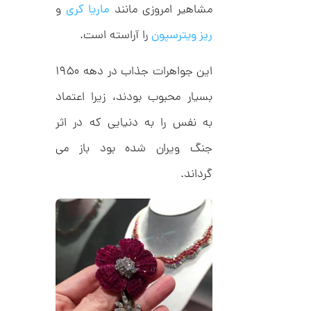
ا
d
مشاهیر امروزی مانند
ماریا کری
و
م
ن
د
ریز ویترسپون
را آراسته است.
ل
پ
ه
این جواهرات جذاب در دهه ۱۹۵۰
ن
ا
ک
ن
بسیار محبوب بودند، زیرا اعتماد
د
گ
C
ش
به نفس را به دنیایی که در اثر
R
ت
5
8
ر
0
9
جنگ ویران شده بود باز می
ط
3
ل
,
ا
گرداند.
ا
2
ز
2
ک
ا
2
ل
,
ک
ش
0
ن
م
0
ل
0
و