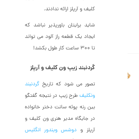
C
ت
R
کلیف و آرپلز ارائه ندادند.
8
و
9
م
5
شاید برایتان باورپذیر نباشد که
ا
ایجاد یک قطعه راز آلود می تواند
ن
تا ۳۰۰ ساعت کار طول بکشد!
ا
گردنبند زیپ ون کلیف و آرپلز
ن
گ
ش
تصور می شود که تاریخ
گردنبند
ت
5
ر
ونکلیف
طرح زیپ در نتیجه گفتگو
9
ط
ل
,
بین رنه پوئه سانت دختر خانواده
ا
ط
4
در جایگاه مدیر هنری ون کلیف و
ر
9
ح
ت
آرپلز و
دوشس ویندور انگلیس
5
ی