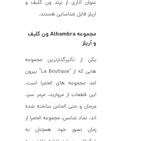
د
عنوان آثاری از برند ون کلیف و
0
C
0
R
آرپلز قابل شناسایی هستند.
8
ت
9
6
و
مجموعه
Alhambra
ون کلیف
م
و آرپلز
ا
ن
یکی از تأثیرگذارترین مجموعه
هایی که از “La Boutique” بیرون
آمد مجموعه های الحمرا است.
ا
ن
گ
این قطعات از مروارید، مرمر سبز،
ش
ت
2
مرجان و حتی الماس ساخته شده
ر
9
ط
اند. نماد شانس، مجموعه الحمرا از
ل
,
ا
زمان تصور خود همچنان به
ط
7
ر
4