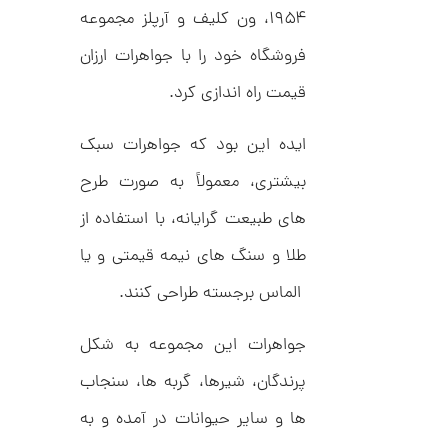
ک
۱۹۵۴، ون کلیف و آرپلز مجموعه
م
د
C
ا
فروشگاه خود را با جواهرات ارزان
R
8
ن
قیمت راه اندازی کرد.
9
7
ایده این بود که جواهرات سبک
ا
بیشتری، معمولاً به صورت طرح
ن
گ
ش
های طبیعت گرایانه، با استفاده از
ت
2
ر
طلا و سنگ های نیمه قیمتی و یا
6
ط
ل
,
الماس برجسته طراحی کنند.
ا
1
ط
ر
جواهرات این مجموعه به شکل
7
ح
ه
8
پرندگان، شیرها، گربه ها، سنجاب
ر
,
م
ها و سایر حیوانات در آمده و به
س
0
ک