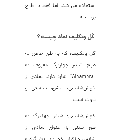
,
ک
استفاده می شد، اما فقط در طرح
ش
0
ن
م
برجسته.
0
ی
0
ن
ی
ت
گل ونکلیف نماد چیست؟
م
ا
و
ل
م
گل ونکلیف، که به طور خاص به
ک
د
ا
C
طرح شبدر چهاربرگ معروف به
R
ن
8
“Alhambra” اشاره دارد، نمادی از
9
0
خوش‌شانسی، عشق، سلامتی و
ا
ثروت است.
ن
گ
ش
خوش‌شانسی: شبدر چهاربرگ به
ت
2
ر
طور سنتی به عنوان نمادی از
6
ط
ل
,
شانس و اقبال خوب در نظر گرفته
ا