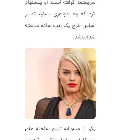
,
ف
سرچشمه گرفته است. او پیشنهاد
ا
0
ن
کرد که رنه جواهری بسازد که بر
ی
0
ک
اساس طرح یک زیپ ساده ساخته
0
د
C
ت
شده باشد.
R
8
و
9
م
4
ا
ن
ا
ن
گ
ش
ت
6
ر
7
یکی از جسورانه ترین ساخته های
ط
ل
,
ا