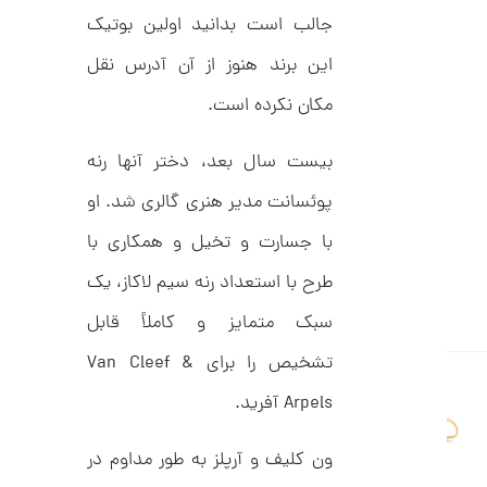
ل
جالب است بدانید اولین بوتیک
2
ک
ش
,
این برند هنوز از آن آدرس نقل
ن
م
0
ل
مکان نکرده است.
0
و
ر
0
ا
بیست سال بعد، دختر آنها رنه
ک
ت
د
پوئسانت مدیر هنری گالری شد. او
و
C
R
با جسارت و تخیل و همکاری با
م
8
9
ا
طرح با استعداد رنه سیم لاکاز، یک
8
ن
سبک متمایز و کاملاً قابل
تشخیص را برای Van Cleef &
ا
Arpels آفرید.
ن
گ
ش
ون کلیف و آرپلز به طور مداوم در
ت
1