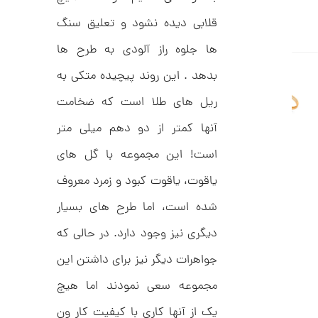
ا
ن
قلابی دیده نشود و تعلیق سنگ
ها جلوه راز آلودی به طرح ها
بدهد . این روند پیچیده متکی به
ا
ن
ریل های طلا است که ضخامت
گ
ش
آنها کمتر از دو دهم میلی متر
ت
2
ر
9
ط
است! این مجموعه با گل های
ل
,
ا
یاقوت، یاقوت کبود و زمرد معروف
ط
7
ر
شده است، اما طرح های بسیار
4
ح
ت
7
دیگری نیز وجود دارد. در حالی که
ی
,
ف
جواهرات دیگر نیز برای داشتن این
ا
0
ن
مجموعه سعی نمودند اما هیچ
ی
0
ک
0
د
یک از آنها کاری با کیفیت کار ون