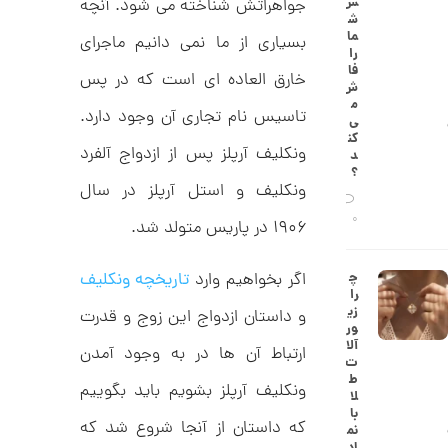
س
جواهراتش شناخته می شود. آنچه
9
ط
ش
ل
,
ما
بسیاری از ما نمی دانیم ماجرای
ا
را
ا
8
فا
خارق العاده ای است که در پس
ز
ش
9
ک
م
ا
تاسیس نام تجاری آن وجود دارد.
3
ی‌
ل
کن
,
ک
ونکلیف آرپلز پس از ازدواج آلفرد
د
ش
؟
0
ن
ونکلیف و استل آرپلز در سال
م
0
ی
0
۱۹۰۶ در پاریس متولد شد.
0
ن
ی
ت
م
چ
اگر بخواهیم وارد
تاریخچه ونکلیف
ا
و
را
ل
زی
و داستان ازدواج این زوج و قدرت
م
ک
ور
د
ا
آلا
ارتباط آن ها در به وجود آمدن
C
ت
R
ن
ط
8
ونکلیف آرپلز بشویم باید بگوییم
لا
9
با
0
که داستان از آنجا شروع شد که
نم