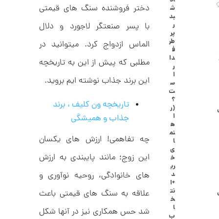
اد
ا
دختر فروشنده سنگ های قیمتی
ش
ن
بد
گ
ر
با پسر صنعتگر لاجورد و دلال
ش
پر
ت
2
طر
الماس ازدواج کرد. میتوانید در
ر
ف
6
ط
دا
مطلبی که پیش از این به تاریخچه
ل
,
ر
ا
ا
ا
0
این برند جذاب نوشته ایم بروید.
س
ز
ت
9
ک
؟
تاریخچه ون کلیف ، برند
ا
3
(ر
ل
ا
جذاب و همیشگی
,
ک
ه
ش
نم
0
ن
چه تفاهمی! ارزش های یکسان
ا
م
0
ی
ی
این زوج؛ مانند پایبندی به ارزش
خ
0
ن
ری
ی
د
های خانوادگی، روحیه نوآوری و
ت
م
+ا
ا
و
نت
علاقه به سنگ های قیمتی باعث
ل
خ
م
ط
ا
شد حس همکاری نیز در آنها شکل
ر
ب
ا