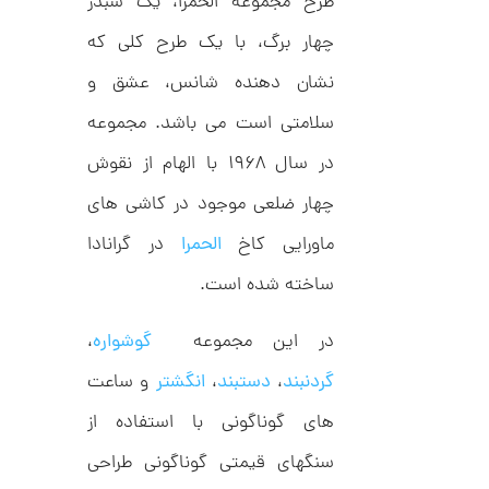
طرح مجموعه الحمرا، یک شبدر
9
ط
ل
چهار برگ، با یک طرح کلی که
,
ا
ط
4
نشان دهنده شانس، عشق و
ر
9
ح
سلامتی است می باشد. مجموعه
ت
5
ی
در سال ۱۹۶۸ با الهام از نقوش
,
ف
ا
0
چهار ضلعی موجود در کاشی های
ن
ی
0
ک
ماورایی کاخ
الحمرا
در گرانادا
0
د
C
ساخته شده است.
ت
R
8
و
9
در این مجموعه
گوشواره
،
م
4
ا
گردنبند
،
دستبند
،
انگشتر
و ساعت
ن
های گوناگونی با استفاده از
سنگهای قیمتی گوناگونی طراحی