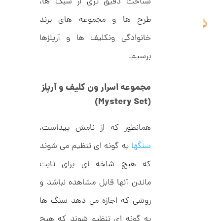
شناخت دقیق تری از سبک ها،
ا
ن
طرح ها و مجموعه های برند
گ
ش
خانوادگی ونکلیف ها و آرپلزها
ت
2
ر
6
برسیم.
ط
ل
,
ا
1
ط
مجموعه اسرار ون کلیف و آرپلز
ر
7
ح
)
Mystery Set
(
ه
8
ر
,
م
همانطور که از نامش پیداست،
س
0
ک
سنگها
به گونه ای تنظیم می شوند
د
0
C
که هیچ شاخه ای برای ثابت
0
R
8
ت
ماندن آنها قابل مشاهده نباشد و
9
6
و
روشی که اجازه می دهد سنگ ها
م
به گونه ای تنظیم شوند که هیچ