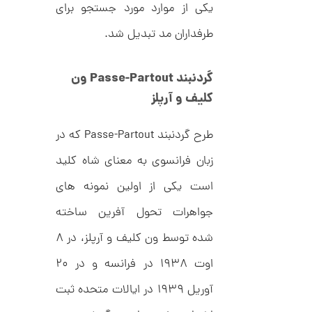
C
یکی از موارد مورد جستجو برای
ش
R
ت
5
8
ر
طرفداران مد تبدیل شد.
0
9
ط
3
ل
,
ا
گردنبند
Passe-Partout
ون
ا
2
ز
کلیف و آرپلز
2
ک
ا
2
ل
طرح گردنبند Passe-Partout که در
,
ک
ش
0
زبان فرانسوی به معنای شاه کلید
ن
م
0
است یکی از اولین نمونه های
ل
0
و
ر
جواهرات تحول آفرین ساخته
ت
ا
ک
و
شده توسط ون کلیف و آرپلز، در ۸
د
م
C
اوت ۱۹۳۸ در فرانسه و در ۲۰
R
ا
8
آوریل ۱۹۳۹ در ایالات متحده ثبت
9
ن
1