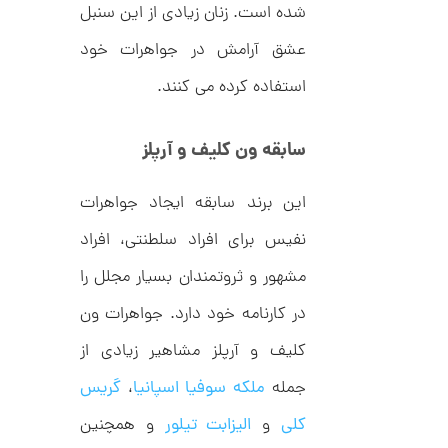
شده است. زنان زیادی از این سنبل
ا
ن
گ
عشق آرامش در جواهرات خود
ش
ت
6
استفاده کرده می کنند.
ر
7
ط
ل
,
سابقه ون کلیف و آرپلز
ا
1
ط
ر
9
ح
این برند سابقه ایجاد جواهرات
ک
9
ا
نفیس برای افراد سلطنتی، افراد
,
ر
ت
مشهور و ثروتمندان بسیار مجلل را
0
ی
ه
0
در کارنامه خود دارد. جواهرات ون
U
0
n
کلیف و آرپلز مشاهیر زیادی از
l
ت
i
جمله
ملکه سوفیا اسپانیا
،
گریس
m
و
i
م
t
کلی
و
الیزابت تیلور
و همچنین
e