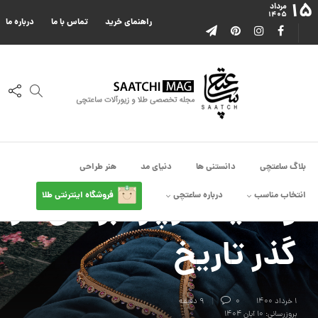
۱۵
مرداد
۱۴۰۵
راهنمای خرید
تماس با ما
درباره ما
بلاگ ساعتچی
دانستنی ها
دنیای مد
هنر طراحی
دانستنی ها
ونکلیف آرپلز، برندی در
انتخاب مناسب
درباره ساعتچی
فروشگاه اینترنتی طلا
گذر تاریخ
۱ خرداد ۱۴۰۰
0
9 دقیقه
بروزرسانی: ۱۰ آبان ۱۴۰۴