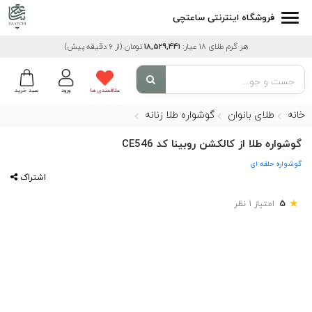
فروشگاه اینترنتی ساعتچی
هر گرم طلای 18 عیار:
18,529,441
تومان
(از 6 دقیقه پیش)
علاقمندی ها
ورود
سبد خرید
خانه
طلای بانوان
گوشواره طلا زنانه
گوشواره طلا از کالکشن روبینا کد CE546
گوشواره حلقه ای
اشتراک
★
5
امتیاز 1 نظر