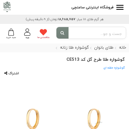
فروشگاه اینترنتی ساعتچی
هر گرم طلای 18 عیار:
18,685,757
تومان
(از 9 دقیقه پیش)
علاقمندی ها
ورود
سبد خرید
خانه
طلای بانوان
گوشواره طلا زنانه
گوشواره طلا طرح گل کد CE513
گوشواره حلقه ای
اشتراک