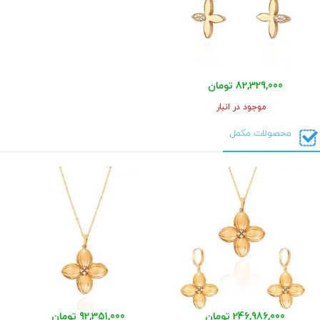
82,329,000 تومان
موجود در انبار
محصولات مکمل
246,986,000 تومان
92,351,000 تومان