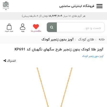
فروشگاه اینترنتی ساعتچی
هر گرم طلای 18 عیار:
18,634,709
تومان
(از 9 دقیقه پیش)
علاقمندی ها
ورود
سبد خرید
خانه
طلای کودک
آویز بدون زنجیر کودک
آویز طلا کودک بدون زنجیر طرح سگهای نگهبان کد KP691
آویز بدون زنجیر کودک
اشتراک