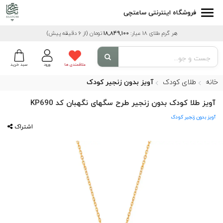
فروشگاه اینترنتی ساعتچی
هر گرم طلای 18 عیار:
18,849,100
تومان
(از 6 دقیقه پیش)
علاقمندی ها
ورود
سبد خرید
خانه
طلای کودک
آویز بدون زنجیر کودک
آویز طلا کودک بدون زنجیر طرح سگهای نگهبان کد KP690
آویز بدون زنجیر کودک
اشتراک