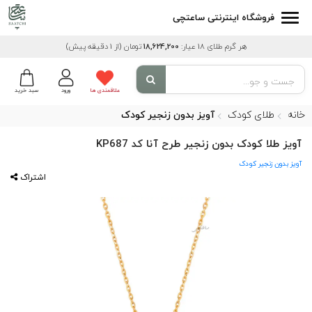
فروشگاه اینترنتی ساعتچی
هر گرم طلای 18 عیار:
18,624,200
تومان
(از 1 دقیقه پیش)
علاقمندی ها
ورود
سبد خرید
خانه
طلای کودک
آویز بدون زنجیر کودک
آویز طلا کودک بدون زنجیر طرح آنا کد KP687
آویز بدون زنجیر کودک
اشتراک