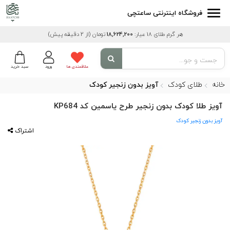
فروشگاه اینترنتی ساعتچی
هر گرم طلای 18 عیار:
18,624,200
تومان
(از 2 دقیقه پیش)
علاقمندی ها
ورود
سبد خرید
خانه
طلای کودک
آویز بدون زنجیر کودک
آویز طلا کودک بدون زنجیر طرح یاسمین کد KP684
آویز بدون زنجیر کودک
اشتراک