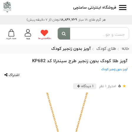
فروشگاه اینترنتی ساعتچی
هر گرم طلای 18 عیار:
18,846,769
تومان
(از 7 دقیقه پیش)
علاقمندی ها
ورود
سبد خرید
خانه
طلای کودک
آویز بدون زنجیر کودک
آویز طلا کودک بدون زنجیر طرح سیندرلا کد KP682
آویز بدون زنجیر کودک
اشتراک
★
5
امتیاز 1 نظر
1 دیدگاه