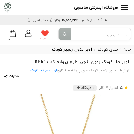
فروشگاه اینترنتی ساعتچی
هر گرم طلای 18 عیار:
18,828,642
تومان
(از 6 دقیقه پیش)
علاقمندی ها
ورود
سبد خرید
خانه
طلای کودک
آویز بدون زنجیر کودک
آویز طلا کودک بدون زنجیر طرح پروانه کد KP617
آویز طلا بدون زنجیر کودک طرح پروانه میناکاری
آویز بدون زنجیر کودک
اشتراک
★
5
امتیاز 3 نظر
1 دیدگاه