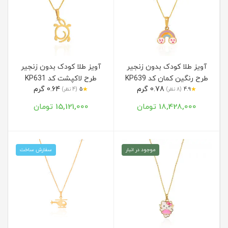
آویز طلا کودک بدون زنجیر
آویز طلا کودک بدون زنجیر
طرح رنگین کمان کد KP639
طرح لاکپشت کد KP631
0.78 گرم
0.64 گرم
★
★
4.9
(8 نظر)
5
(4 نظر)
18,428,000 تومان
15,121,000 تومان
موجود در انبار
سفارش ساخت