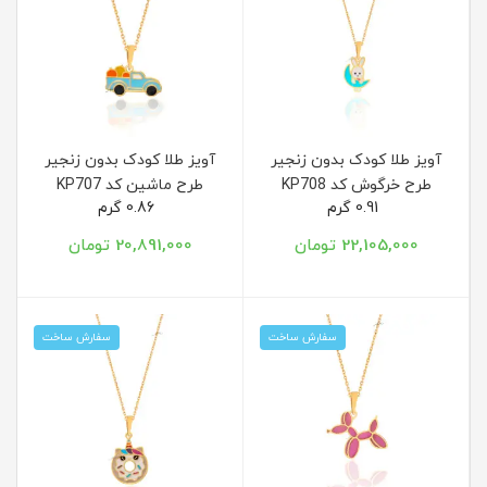
آویز طلا کودک بدون زنجیر
آویز طلا کودک بدون زنجیر
طرح خرگوش کد KP708
طرح ماشین کد KP707
0.91 گرم
0.86 گرم
22,105,000 تومان
20,891,000 تومان
سفارش ساخت
سفارش ساخت