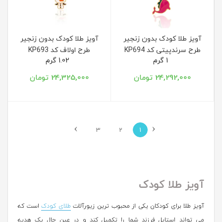
آویز طلا کودک بدون زنجیر
آویز طلا کودک بدون زنجیر
طرح سرندپیتی کد KP694
طرح اولاف کد KP693
1 گرم
1.02 گرم
24,292,000 تومان
24,325,000 تومان
›
‹
3
2
1
آویز طلا کودک
آویز طلا برای کودکان یکی از محبوب ترین زیورآلات
طلای کودک
است که
می تواند استایل فرزند شما را تکمیل کند و در عین حال یک هدیه