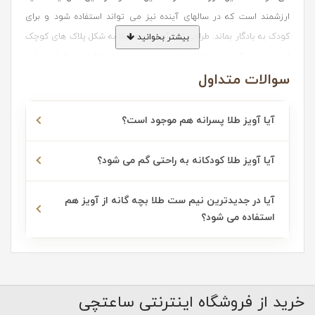
ارزشمند است که در سالهای آینده نیز می تواند استفاده شود و برای
کودک به یادگار بماند. طراحی این آویزها معمولا به شکل پلاک های کوچک
بیشتر بخوانید
است و به یک زنجیر طلا متصل می شوند. خوشبختانه به دلیل حساس
سوالات متداول
بودن پوست کودکان، آویز طلا ضد حساسیت است و شما هیچ نگرانی
بابت ایجاد حساسیت بر پوست حساس کودک خود نخواهید داشت.
آیا آویز طلا پسرانه هم موجود است؟
انواع آویز طلا کودکانه
آیا آویز طلا کودکانه به راحتی گم می شود؟
خوشبختانه تنوع طرح و سایز در حد مطلوبی برای پلاک های طلا بچه گانه
در نظر گرفته شده است و شما می توانید با توجه به سلیقه کودک و سن
آیا در جدیدترین نیم ست طلا بچه گانه از آویز هم
او انتخابی مناسب را داشته باشید. در ادامه به بررسی چند تا از محبوب
استفاده می شود؟
ترین مدل های آویز طلا می پردازیم:
1- آویزهای طرح عروسکی و کارتونی
خرید از فروشگاه اینترنتی ساعتچی
در طراحی این آویزها از شخصیت های کارتونی مثل کیتی، میکی موس،