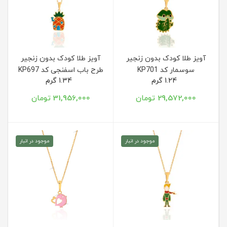
آویز طلا کودک بدون زنجیر
آویز طلا کودک بدون زنجیر
سوسمار کد KP701
طرح باب اسفنجی کد KP697
1.24 گرم
1.34 گرم
29,572,000 تومان
31,956,000 تومان
موجود در انبار
موجود در انبار