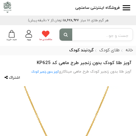
فروشگاه اینترنتی ساعتچی
هر گرم طلای 18 عیار:
18,628,927
تومان
(از 7 دقیقه پیش)
علاقمندی ها
ورود
سبد خرید
خانه
طلای کودک
گردنبند کودک
آویز طلا کودک بدون زنجیر طرح ماهی کد KP625
آویز طلا بدون زنجیر کودک طرح ماهی میناکاری
آویز بدون زنجیر کودک
اشتراک