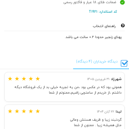
ضمانت طلای 18 عیار و فاکتور رسمی
کد استاندارد: T1921
راهنمای انتخاب
پهنای زنجیر حدودا 0.2 سانت می باشد.
دیدگاه خریداران (4 دیدگاه)
★
★
★
★
★
شهرزاد
31 فروردین 1405
همونی بود که در عکس بود ،من یه تجربه خیلی بد از یک فروشگاه دیگه
داشتم ،از خریدم از ساعتچی راضیم،ممنونم از شما
★
★
★
★
★
لیدا
22 آبان 1404
گردنبند زیبا و ظریف هستش وعالی
مثل همیشه زیبا . ممنون از شما