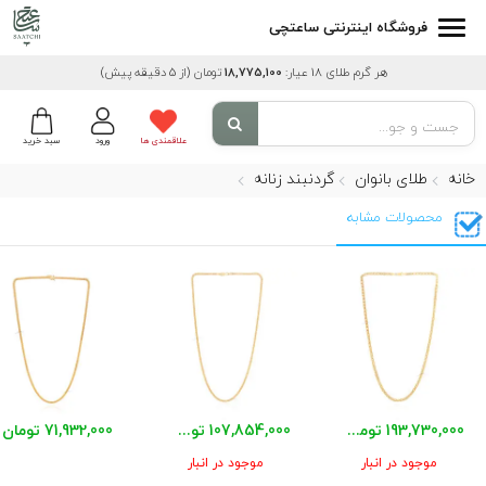
فروشگاه اینترنتی ساعتچی
هر گرم طلای 18 عیار:
18,775,100
تومان
(از 5 دقیقه پیش)
علاقمندی ها
ورود
سبد خرید
خانه
طلای بانوان
گردنبند زنانه
محصولات مشابه
193,730,000 تومان
107,854,000 تومان
71,932,000 تومان
موجود در انبار
موجود در انبار