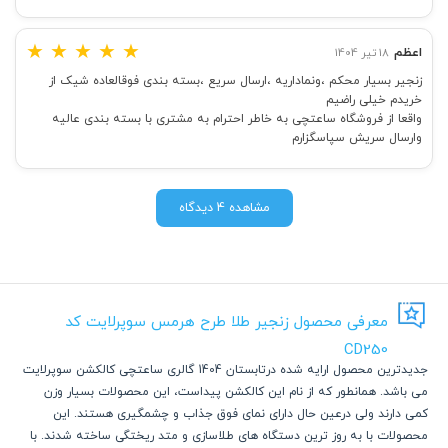
★
★
★
★
★
اعظم
18 تیر 1404
زنجیر بسیار محکم ،ونماداریه ،ارسال سریع ،بسته بندی فوقالعاده شیک از
خریدم خیلی راضیم
واقعا از فروشگاه ساعتچی به خاطر احترام به مشتری با بسته بندی عالیه
وارسال سریش سپاسگزارم
مشاهده 4 دیدگاه
معرفی محصول زنجیر طلا طرح هرمس سوپرلایت کد
CD250
جدیدترین محصول ارایه شده درتابستان 1404 گالری ساعتچی کالکشن سوپرلایت
می باشد. همانطور که از نام این کالکشن پیداست، این محصولات بسیار وزن
کمی دارند ولی درعین حال دارای نمای فوق جذاب و چشمگیری هستند. این
محصولات با به روز ترین دستگاه های طلاسازی و متد ریختگی ساخته شدند. با