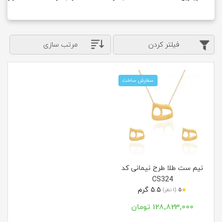
فیلتر کردن
مرتب سازی
سفارش ساخت
نیم ست طلا طرح نیمانی کد
CS324
5.5 گرم
★
5
(1 نظر)
128,823,000 تومان