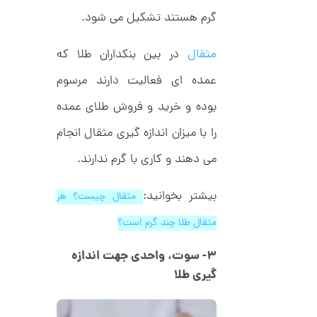
ک
2
گرم هستند تشکیل می شود.
ا
5
ر
ت
مثقال
در بین بنکداران طلا که
,
ی
ه
0
عمده ای فعالیت دارند مرسوم
ک
0
د
بوده و خرید و فروش طلای عمده
C
0
R
8
را با میزان اندازه گیری مثقال انجام
ت
8
و
8
می دهند و کاری با گرم ندارند.
م
ا
بیشتر بخوانید:
مثقال چیست؟ هر
ن
مثقال طلا چند گرم است؟
۳- سوت، واحدی جهت اندازه
ا
گیری طلا
ن
گ
ش