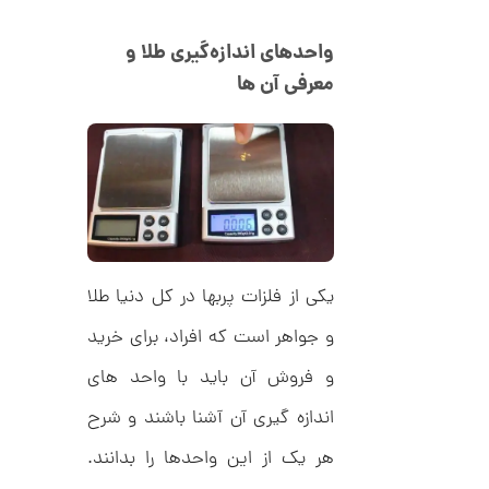
,
ف
ا
0
ن
واحدهای اندازه‌گیری طلا و
ی
0
ک
معرفی آن ها
0
د
C
ت
R
8
و
9
م
4
ا
ن
یکی از فلزات پربها در کل دنیا طلا
و جواهر است که افراد، برای خرید
ا
ن
و فروش آن باید با واحد های
گ
ش
ت
6
اندازه گیری آن آشنا باشند و شرح
ر
7
ط
هر یک از این واحدها را بدانند.
ل
,
ا