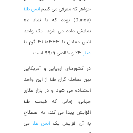
ا
جواهر که معرفی می کنیم
انس طلا
ن
گ
ش
(Ounce) بوده که با نماد oz
ت
6
ر
نمایش داده می شود. یک واحد
7
ط
ل
,
انس معادل با ۳۱.۱۰۳۴۳ گرم با
ا
1
ط
عیار
۲۴ و خالصی ۹۹٫۹ است.
ر
4
ح
ک
5
در کشورهای اروپایی و آمریکایی
ا
,
ر
بین معامله گران طلا از این واحد
ت
0
ی
ه
استفاده می شود و در بازار طلای
0
U
0
n
جهانی، زمانی که قیمت طلا
l
ت
i
افزایش پیدا می کند، به اصطلاح
m
و
i
به آن افزایش یک
انس طلا
می
م
t
e