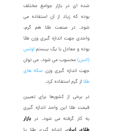
C
ش
شده ای در بازار جوامع مختلف
R
ت
5
8
ر
بوده که زیاد از آن استفاده می
0
9
ط
3
ل
,
شود. در صنعت طلا هم گرم،
ا
ا
1
واحدی جهت اندازه گیری وزن طلا
ز
8
ک
بوده و معادل با یک بیستم
اونس
ا
2
ل
,
ک
(انس)
محسوب می شود. می توان
ش
0
ن
جهت اندازه گیری وزن
سکه های
م
0
ل
طلا
از گرم استفاده کرد.
0
و
ر
ت
ا
در برخی از کشورها برای تعیین
ک
و
د
قیمت طلا این واحد اندازه گیری
م
C
R
ا
بازار
به کار گرفته می شود. در
8
9
ن
1
طلای ایران
، اندازه گیری طلا یا