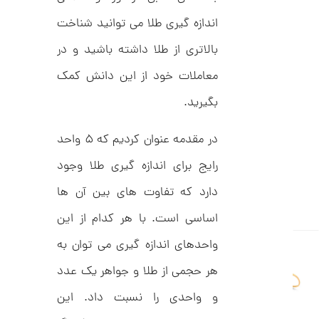
ل
2
ک
اندازه گیری طلا می توانید شناخت
ش
,
ن
بالاتری از طلا داشته باشید و در
م
0
ل
معاملات خود از این دانش کمک
0
و
ر
0
بگیرید.
ا
ک
ت
د
و
در مقدمه عنوان کردیم که ۵ واحد
C
R
م
8
رایج برای اندازه گیری طلا وجود
9
ا
8
دارد که تفاوت های بین آن ها
ن
اساسی است. با هر کدام از این
واحدهای اندازه گیری می توان به
ا
هر حجمی از طلا و جواهر یک عدد
ن
گ
ش
و واحدی را نسبت داد. این
ت
1