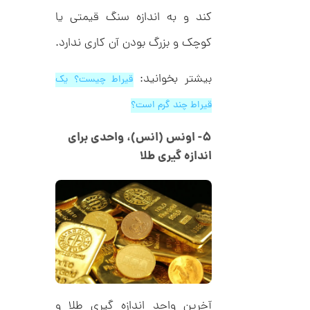
9
ط
کند و به اندازه سنگ قیمتی یا
ل
,
ا
کوچک و بزرگ بودن آن کاری ندارد.
ط
4
ر
4
ح
بیشتر بخوانید:
قیراط چیست؟ یک
ت
7
ی
,
قیراط چند گرم است؟
ف
ا
0
ن
۵- اونس (انس)، واحدی برای
ی
0
ک
اندازه گیری طلا
0
د
C
ت
R
8
و
9
م
4
ا
ن
آخرین واحد اندازه گیری طلا و