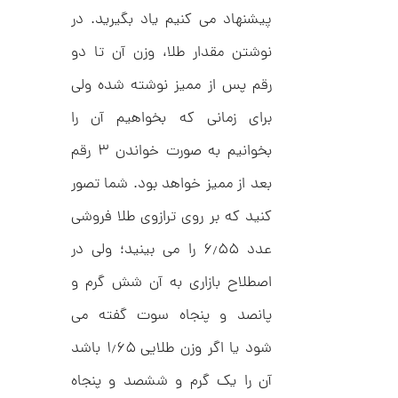
پیشنهاد می کنیم یاد بگیرید. در
نوشتن مقدار طلا، وزن آن تا دو
ا
ن
رقم پس از ممیز نوشته شده ولی
گ
ش
برای زمانی که بخواهیم آن را
ت
1
ر
3
ط
بخوانیم به صورت خواندن ۳ رقم
ل
,
ا
بعد از ممیز خواهد بود. شما تصور
ط
3
ر
کنید که بر روی ترازوی طلا فروشی
1
ح
ج
9
عدد ۶٫۵۵ را می ‌بینید؛ ولی در
ن
,
ا
اصطلاح بازاری به آن شش گرم و
ق
0
ی
پانصد و پنجاه سوت گفته می
ت
0
ک
0
ن
شود یا اگر وزن طلایی ۱٫۶۵ باشد
گ
ت
ی
آن را یک گرم و ششصد و پنجاه
ن
و