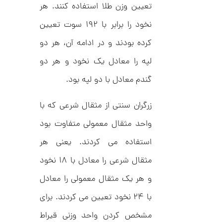
د
تعیین وزن طلا استفاده کنند. هر
ش
C
ت
1
R
ر
نخود را برابر با ۱۹۲ سوت تعیین
1
8
ط
8
ل
کرده بودند و در ادامه آن، هر دو
2
9
ا
,
ط
لپه را معادل یک نخود و هر دو
ر
1
ح
گندم معادل با دو لپه بود.
ک
2
ا
5
ر
زرگران سنتی از مثقال شرعی که با
ت
,
ی
واحد مثقال معمولی متفاوت بود
ه
0
ک
0
د
استفاده می کردند. یعنی هر
C
0
R
مثقال شرعی را معادل با ۱۸ نخود
8
ت
8
و هر یک مثقال معمولی را معادل
و
8
م
با ۲۴ نخود تعیین می کردند. برای
ا
مشخص کردن واحد وزنی قیراط