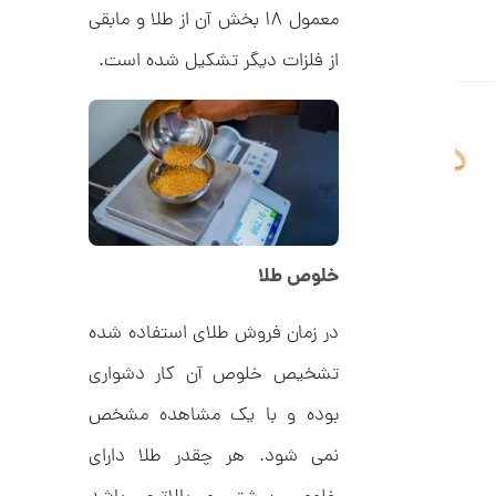
ا
معمول ۱۸ بخش آن از طلا و مابقی
ن
از فلزات دیگر تشکیل شده است.
ا
ن
گ
ش
ت
2
ر
9
ط
ل
,
خلوص طلا
ا
ط
7
ر
2
در زمان فروش طلای استفاده شده
ح
ت
4
ی
تشخیص خلوص آن کار دشواری
,
ف
ا
بوده و با یک مشاهده مشخص
0
ن
ی
0
نمی شود. هر چقدر طلا دارای
ک
0
د