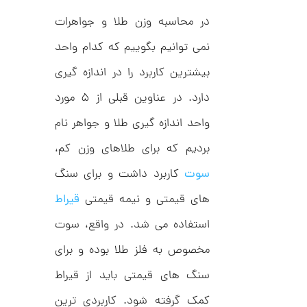
ر
ت
ا
در محاسبه وزن طلا و جواهرات
ک
و
د
نمی توانیم بگوییم که کدام واحد
م
C
R
ا
بیشترین کاربرد را در اندازه گیری
8
9
ن
1
دارد. در عناوین قبلی از ۵ مورد
واحد اندازه گیری طلا و جواهر نام
ا
بردیم که برای طلاهای وزن کم،
ن
گ
سوت
کاربرد داشت و برای سنگ
ش
ت
2
های قیمتی و نیمه قیمتی
قیراط
ر
9
ط
استفاده می شد. در واقع، سوت
ل
,
ا
مخصوص به فلز طلا بوده و برای
ا
8
ز
6
ک
سنگ های قیمتی باید از قیراط
ا
9
ل
کمک گرفته شود. کاربردی ترین