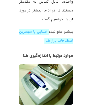
ر
واحدها قابل تبدیل به یکدیگر
3
ط
ل
,
هستند که در ادامه بیشتر در مورد
ا
ط
3
آن ها خواهیم گفت.
ر
1
ح
ج
9
بیشتر بخوانید:
آشنایی با مهمترین
ن
,
ا
اصطلاحات بازار طلا
ق
0
ی
ت
0
ک
موارد مرتبط با اندازه‌گیری طلا
0
ن
گ
ت
ی
ن
و
ک
م
د
C
ا
R
8
ن
9
7