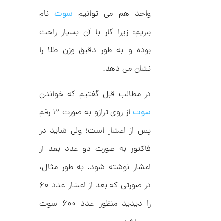
,
ک
ش
واحد هم می توانیم
سوت
نام
0
ن
م
0
ببریم؛ زیرا کار با آن بسیار راحت
ی
0
ن
بوده و به طور دقیق وزن طلا را
ی
ت
م
ا
نشان می دهد.
و
ل
م
ک
د
در مطالب قبل گفتیم که خواندن
ا
C
R
ن
سوت
از روی ترازو به صورت ۳ رقم
8
9
پس از اعشار است؛ ولی شاید در
0
فاکتور به صورت دو عدد بعد از
ا
ن
اعشار نوشته شود. به طور مثال،
گ
ش
در صورتی که بعد از اعشار عدد ۶۰
ت
2
ر
6
را دیدید منظور عدد ۶۰۰ سوت
ط
ل
,
ا