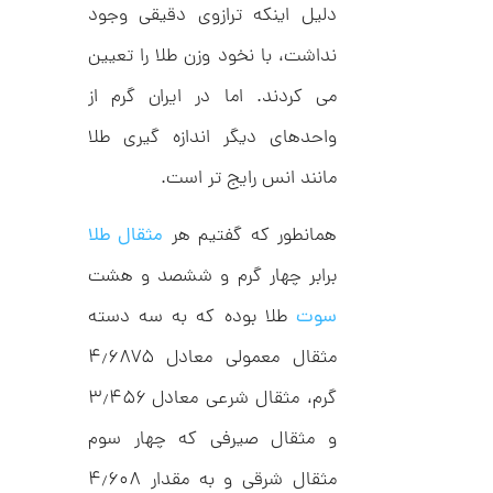
م
0
دلیل اینکه ترازوی دقیقی وجود
ی
0
ن
نداشت، با نخود وزن طلا را تعیین
ی
ت
م
ا
می کردند. اما در ایران گرم از
و
ل
م
ط
واحدهای دیگر اندازه گیری طلا
ر
ا
ح
مانند انس رایج تر است.
ه
ن
ش
ت
همانطور که گفتیم هر
مثقال طلا
ض
ل
برابر چهار گرم و ششصد و هشت
ع
ا
ی
ن
سوت
طلا بوده که به سه دسته
ک
گ
د
ش
مثقال معمولی معادل ۴٫۶۸۷۵
C
ت
1
R
ر
1
8
گرم، مثقال شرعی معادل ۳٫۴۵۶
ط
8
ل
2
9
ا
و مثقال صیرفی که چهار سوم
,
ط
ر
مثقال شرقی و به مقدار ۴٫۶۰۸
1
ح