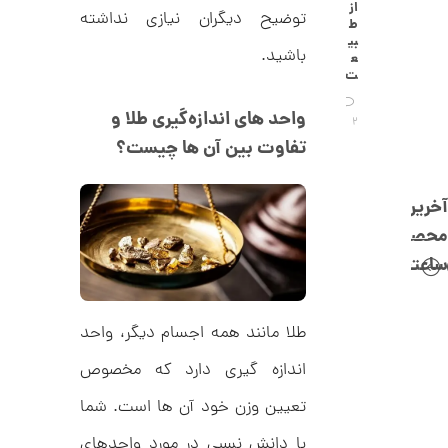
C
از
0
توضیح دیگران نیازی نداشته
R
ط
8
ت
بی
8
باشید.
ع
و
8
ت
م
واحد های اندازه‌گیری طلا و
ا
2
تفاوت بین آن ها چیست؟
ن
آخرین
محصولات
ا
ن
ساعتچی
گ
ش
ت
1
ر
طلا مانند همه اجسام دیگر، واحد
2
ط
ل
5
اندازه گیری دارد که مخصوص
ا
,
ا
تعیین وزن خود آن ها است. شما
ز
1
ک
ا
با دانش نسبی در مورد واحدهای
0