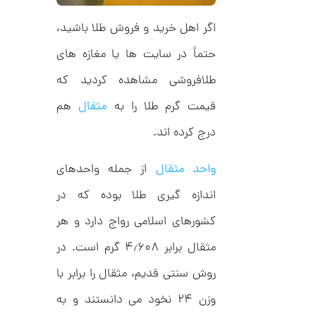
ل
م
ک
د
اگر اهل خرید و فروش طلا باشید،
ا
C
R
ن
حتماً در سایت ها یا مغازه های
8
9
طلافروشی مشاهده کردید که
0
قیمت گرم طلا را به
مثقال
هم
ا
ن
درج کرده اند.
گ
ش
ت
2
واحد مثقال
از جمله واحدهای
ر
6
ط
اندازه گیری طلا بوده که در
ل
,
ا
کشورهای اسلامی رواج دارد و هر
ا
0
ز
7
ک
مثقال برابر ۴٫۶۰۸ گرم است. در
ا
2
ل
روش سنتی قدیم، مثقال را برابر با
,
ک
ش
وزن ۲۴ نخود می دانستند و به
0
ن