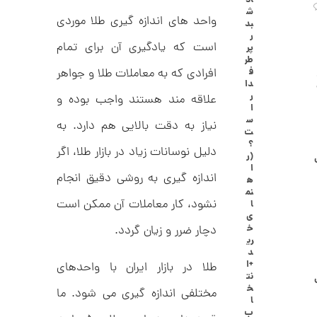
اد
ا
ش
ن
واحد های اندازه گیری طلا موردی
بد
گ
ر
ش
است که یادگیری آن برای تمام
پر
ت
2
طر
ر
افرادی که به معاملات طلا و جواهر
ف
6
ط
دا
ل
,
ر
علاقه مند هستند واجب بوده و
ا
ا
ا
0
س
نیاز به دقت بالایی هم دارد. به
ز
ت
7
ک
؟
دلیل نوسانات زیاد در بازار طلا، اگر
ا
2
(ر
ل
ا
,
ک
اندازه گیری به روشی دقیق انجام
ه
ش
نم
0
ن
نشود، کار معاملات آن ممکن است
ا
م
0
ی
ی
خ
دچار ضرر و زیان گردد.
0
ن
ری
ی
د
ت
م
+ا
طلا در بازار ایران با واحدهای
ا
و
نت
ل
خ
مختلفی اندازه گیری می شود. ما
م
ط
ا
ر
ب
ا