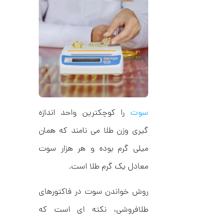
ت
1
ر
2
ط
ل
5
ا
,
ا
ز
1
ک
ا
0
ل
2
ک
ش
,
ن
م
0
سوت
را کوچکترین واحد اندازه
ل
0
و
گیری وزن طلا می نامند که همان
ر
0
ا
میلی گرم بوده و هر هزار سوت
ک
ت
د
معادل یک گرم طلا است.
و
C
R
م
8
روش خواندن سوت در فاکتورهای
9
ا
8
ن
طلافروشی، نکته ای است که