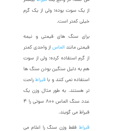
ح
ت
4
از یک سوت بوده؛ ولی از یک گرم
ی
,
ف
ا
خیلی کمتر است.
0
ن
ی
0
ک
برای سنگ های قیمتی و نیمه
0
د
C
قیمتی مانند
الماس
از واحدی کمتر
ت
R
8
و
از گرم استفاده کرده؛ ولی از سوت
9
م
5
هم به دلیل سنگین بودن سنگ ها
ا
استفاده نمی کنند و با
قیراط
راحت
ن
تر هستند. به طور مثال وزن یک
عدد سنگ الماس ۸۰۰ سوتی را ۴
ا
ن
قیراط می گویند.
گ
ش
ت
5
قیراط
فقط وزن سنگ را اعلام می
ر