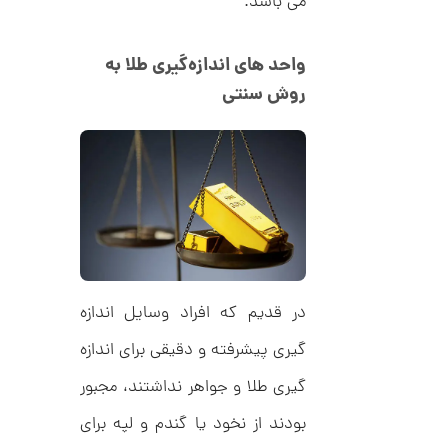
می باشد.
ا
0
ز
7
ک
واحد های اندازه‌گیری طلا به
ا
2
ل
روش سنتی
,
ک
ش
0
ن
م
0
ی
0
ن
ی
ت
م
ا
و
ل
م
ط
ر
ا
ح
در قدیم که افراد وسایل اندازه
ه
ن
ش
گیری پیشرفته و دقیقی برای اندازه
ت
ض
گیری طلا و جواهر نداشتند، مجبور
ل
ع
ا
بودند از نخود یا گندم و لپه برای
ی
ن
ک
گ