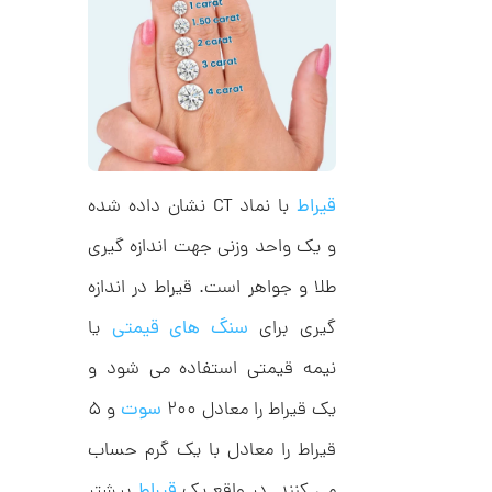
د
0
C
0
R
8
ت
9
6
و
م
ا
ن
قیراط
با نماد CT نشان داده شده
و یک واحد وزنی جهت اندازه گیری
طلا و جواهر است. قیراط در اندازه
ا
ن
گیری برای
سنگ های قیمتی
یا
گ
ش
ت
2
نیمه قیمتی استفاده می شود و
ر
9
ط
یک قیراط را معادل ۲۰۰
سوت
و ۵
ل
,
ا
قیراط را معادل با یک گرم حساب
ط
7
ر
2
می کنند. در واقع یک
قیراط
بیشتر