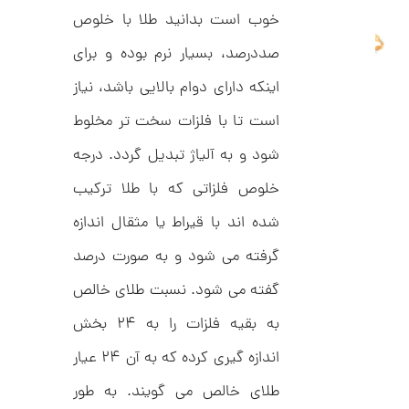
ا
خوب است بدانید طلا با خلوص
ن
گ
صددرصد، بسیار نرم بوده و برای
ش
ت
2
اینکه دارای دوام بالایی باشد، نیاز
ر
6
ط
است تا با فلزات سخت تر مخلوط
ل
,
ا
1
ط
شود و به آلیاژ تبدیل گردد. درجه
ر
5
ح
خلوص فلزاتی که با طلا ترکیب
ه
7
ر
شده اند با قیراط یا مثقال اندازه
,
م
س
گرفته می شود و به صورت درصد
0
ک
د
0
گفته می شود. نسبت طلای خالص
C
0
R
به بقیه فلزات را به ۲۴ بخش
8
ت
9
6
اندازه گیری کرده که به آن ۲۴ عیار
و
م
طلای خالص می گویند. به طور