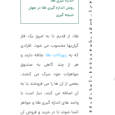
اندازه گیری طلا
ه
ا
2
را
روش اندازه گیری طلا در جهان
ل
ت
,
ک
نتیجه گیری
؛
ش
چ
0
ن
گ
م
0
ون
ل
ه
0
و
طلا، از قدیم تا به امروز یک فلز
ی
ر
ت
ک
ا
گران‌بها محسوب می شود. افرادی
ق
ک
و
ط
د
ع
که به
زیورآلات طلا
علاقه دارند و
م
C
ه،
R
ا
ش
هر از چند گاهی به صندوق
8
خ
9
ن
ص
جواهرات خود سرک می کشند،
1
ی
ت
بعضی از آن ها را می فروشند یا به
و
اع
ا
آن اصافه می کنند، نیاز است با
ت
ن
ما
گ
واحد های اندازه گیری طلا و جواهر
د
ش
به
ت
2
نف
آشنا شوند تا در خرید و فروش آن
ر