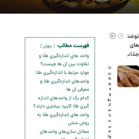
نوشته
های
فهرست مطالب
پنهان
جذاب
واحد های اندازه‌گیری طلا و
تفاوت بین آن ها چیست؟
تا
موارد مرتبط با اندازه‌گیری طلا
ری
خ
ا
واحدهای اندازه‌گیری طلا و
چ
ن
ه
معرفی آن ها
گ
و
ش
کدام یک از واحدهای اندازه
رو
ت
5
ان
گیری طلا کاربرد بیشتری دارند؟
ر
ش
0
ط
واحد های اندازه‌گیری طلا به
نا
ل
,
س
ا
روش سنتی
ی
ا
1
ج
معادل سازی‌های واحدهای
ز
وا
8
ک