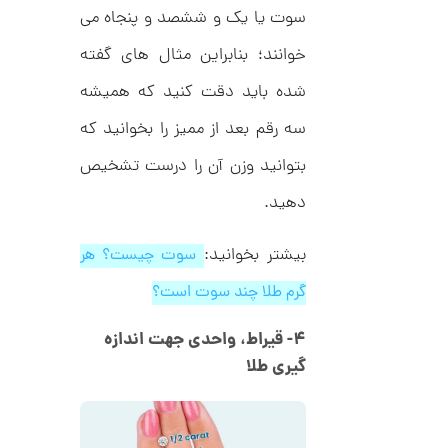
ک
سوت یا یک و ششصد و پنجاه می
م
د
C
ا
خوانند؛ بنابراین مثال های گفته
R
8
ن
شده باید دقت کنید که همیشه
9
7
سه رقم بعد از ممیز را بخوانید که
ا
بتوانید وزن آن را درست تشخیص
ن
گ
دهید.
ش
ت
2
ر
بیشتر بخوانید:
سوت چیست؟ هر
6
ط
ل
,
گرم طلا چند سوت است؟
ا
1
ط
ر
۴- قیراط، واحدی جهت اندازه
5
ح
گیری طلا
ه
7
ر
,
م
س
0
ک