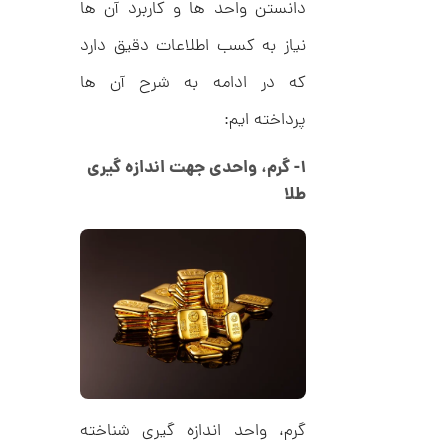
دانستن واحد ها و کاربرد آن ها
1
ط
ر
نیاز به کسب اطلاعات دقیق دارد
4
ح
ک
5
که در ادامه به شرح آن ها
ا
,
ر
پرداخته ایم:
ت
0
ی
ه
0
۱- گرم، واحدی جهت اندازه گیری
U
0
n
طلا
l
ت
i
m
و
i
م
t
e
ا
d
م
ن
د
ل
پ
ه
ن
ا
ک
ن
گرم، واحد اندازه گیری شناخته
د
گ