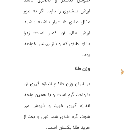
خلوص بیشتر و بالاتری باشد
C
ت
R
ارزش بیشتری را دارد. اگر به طور
8
و
9
م
مثال طلای ۱۲ عیار داشته باشید
5
ا
ارزش مالی آن کمتر است؛ زیرا
ن
دارای طلای کم و فلز بیشتر خواهد
بود.
ا
ن
وزن طلا
گ
ش
ت
5
در ایران وزن طلا و اندازه گیری آن
ر
9
ط
با واحد گرم است و با همین واحد
ل
,
ا
اندازه گیری خرید و فروش می
ط
4
ر
4
شود. گرم طلای شما قبل و بعد از
ح
ت
7
خرید طلا یکسان است.
ی