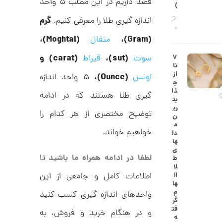
قصد داریم در این مطلب ۵ واحد
ح
)
ه
ن
ش
گرم
اندازه گیری طلا را معرفی کنیم.
ت
0
ض
(Moghtal)،
(Gram)،
مثقال
ل
ع
ا
(sut)،
(carat) و
سوت
قیراط
۷
ی
ن
تا
ک
گ
از
(Ounce)،
اونس
۵ واحد اندازه
د
ش
ج
C
ت
1
ذا
گیری طلا هستند که در ادامه
R
ر
بت
1
8
ط
ری
8
توضیح مختصری از هر کدام را
ل
2
ن
9
ا
م
,
ط
خواهیم خواند.
دل
ر
ها
1
ح
ی
ک
لطفا در ادامه همراه ما باشید
تا
2
ط
ا
لا
5
ر
اطلاعات کامل و جامعی از این
ال
ت
ها
,
ی
م
واحدهای اندازه گیری کسب کنید
ه
0
گر
ک
فت
و در هنگام خرید و فروش، به
0
د
ه