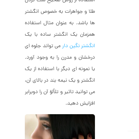
استفاده از روش صحیح ست کردن
ر
6
ط
ل
طلا و جواهرات به خصوص انگشتر
,
ا
1
ط
ها باشد. به عنوان مثال استفاده
ر
1
ح
همزمان یک انگشتر ساده با یک
ج
9
ن
انگشتر نگین دار
می تواند جلوه ای
,
ا
ق
0
درخشان و مدرن را به وجود آورد.
ی
ت
0
یا نمونه ای دیگر با استفاده از یک
ک
0
ن
گ
انگشتر و یک نیمه بند در بالای آن،
ت
ی
ن
و
می توانید تاثیر و تلألؤ آن را دوبرابر
ک
م
د
افزایش دهید.
C
ا
R
8
ن
9
7