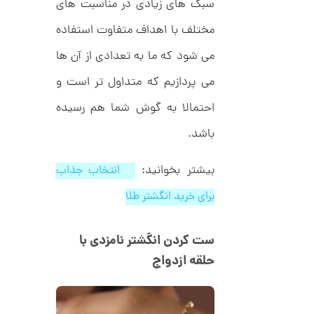
م
سبک های زیادی در مناسبت های
0
ی
0
ن
مختلف با اهداف متفاوت استفاده
ی
ت
م
می شود که ما به تعدادی از آن ها
ا
و
ل
می پردازیم که متداول تر است و
م
ط
ر
ا
احتمالا به گوش شما هم رسیده
ح
ه
ن
ش
باشد.
ت
ض
ل
بیشتر بخوانید:
۱۰ انتخاب جذاب
ع
ا
ی
ن
برای خرید انگشتر طلا
ک
گ
د
ش
C
ت
1
ست کردن انگشتر نامزدی با
R
ر
1
8
ط
حلقه ازدواج
8
ل
3
9
ا
,
ط
ر
0
ح