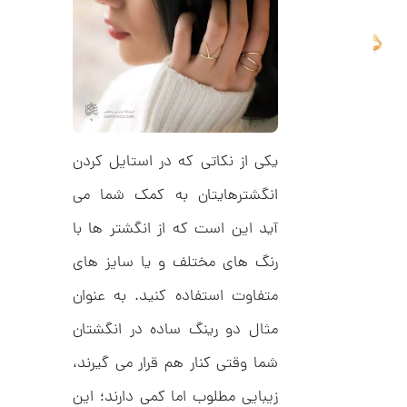
ا
ن
گ
ش
ت
2
ر
4
ط
ل
,
ا
ط
4
یکی از نکاتی که در استایل کردن
ر
6
ح
انگشترهایتان به کمک شما می
ه
0
ر
آید این است که از انگشتر ها با
,
م
س
0
ک
رنگ های مختلف و یا سایز های
د
0
C
متفاوت استفاده کنید. به عنوان
0
R
8
مثال دو رینگ ساده در انگشتان
ت
9
6
و
شما وقتی کنار هم قرار می گیرند،
م
زیبایی مطلوب اما کمی دارند؛ این