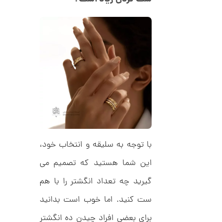
د
0
C
0
R
8
ت
9
6
و
م
ا
ن
ا
ن
با توجه به سلیقه و انتخاب خود،
گ
ش
این شما هستید که تصمیم می
ت
3
ر
0
گیرید چه تعداد انگشتر را با هم
ط
ل
,
ا
ست کنید. اما خوب است بدانید
ط
6
ر
برای بعضی افراد چیدن ده انگشتر
9