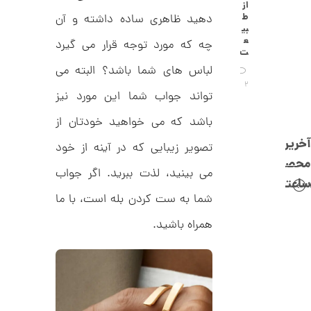
C
از
0
R
ط
دهید ظاهری ساده داشته و آن
8
ت
بی
8
ع
چه که مورد توجه قرار می گیرد
و
8
ت
م
لباس های شما باشد؟ البته می
ا
2
تواند جواب شما این مورد نیز
ن
باشد که می خواهید خودتان از
آخرین
تصویر زیبایی که در آینه از خود
محصولات
ا
می بینید، لذت ببرید. اگر جواب
ن
ساعتچی
گ
شما به ست کردن بله است، با ما
ش
ت
1
ر
همراه باشید.
2
ط
ل
6
ا
,
ا
ز
1
ک
ا
6