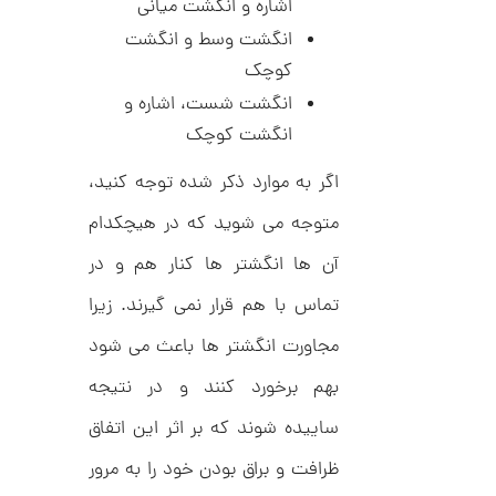
اشاره و انگشت میانی
ا
ن
انگشت وسط و انگشت
گ
کوچک
ش
ت
8
انگشت شست، اشاره و
ر
9
ط
انگشت کوچک
ل
,
ا
اگر به موارد ذکر شده توجه کنید،
ط
8
ر
1
ح
متوجه می شوید که در هیچکدام
ک
2
ا
آن ها انگشتر ها کنار هم و در
,
ر
ت
تماس با هم قرار نمی گیرند. زیرا
0
ی
ه
0
مجاورت انگشتر ها باعث می شود
U
0
n
بهم برخورد کنند و در نتیجه
l
ت
i
ساییده شوند که بر اثر این اتفاق
m
و
i
م
t
ظرافت و براق بودن خود را به مرور
e