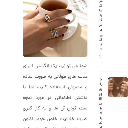
س
0
ط
ش
ل
,
ما
ا
را
ا
1
فا
ز
ش
2
ک
م
ا
3
ی‌
ل
کن
,
ک
د
ش
؟
0
ن
م
0
ی
0
شما می توانید یک انگشتر را برای
0
ن
ی
ت
مدت های طولانی به صورت ساده
م
چ
ا
و
را
ل
و معمولی استفاده کنید، اما با
زی
م
ک
ور
د
داشتن اطلاعاتی در مورد نحوه
ا
آلا
C
ت
R
ن
ست کردن آن ها و به کار گیری
ط
8
لا
9
با
قدرت خلاقیت خاص خود، اکنون
0
نم