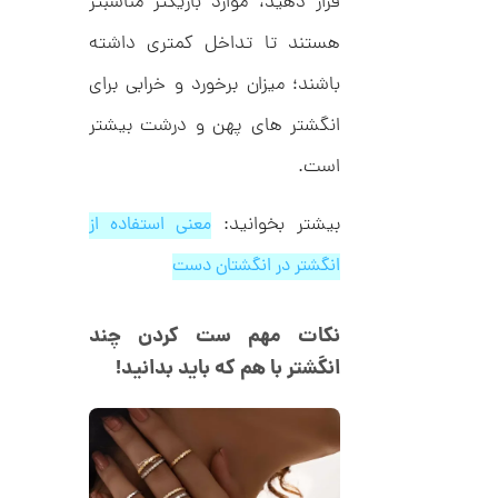
قرار دهید، موارد باریکتر مناسبتر
ر
ت
ا
هستند تا تداخل کمتری داشته
ک
و
د
م
C
باشند؛ میزان برخورد و خرابی برای
R
ا
8
انگشتر های پهن و درشت بیشتر
9
ن
1
است.
بیشتر بخوانید:
معنی استفاده از
ا
ن
انگشتر در انگشتان دست
گ
ش
ت
3
ر
نکات مهم ست کردن چند
0
ط
انگشتر با هم که باید بدانید!
ل
,
ا
ا
1
ز
2
ک
ا
3
ل