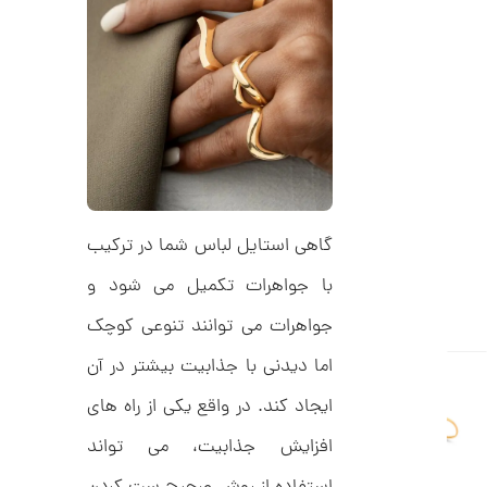
ل
5
ک
ش
,
ن
م
0
ل
0
و
ر
0
ا
ک
ت
د
و
C
R
م
گاهی استایل لباس شما در ترکیب
8
9
ا
با جواهرات تکمیل می شود و
8
ن
جواهرات می توانند تنوعی کوچک
اما دیدنی با جذابیت بیشتر در آن
ا
ایجاد کند. در واقع یکی از راه های
ن
گ
افزایش جذابیت، می تواند
ش
ت
1