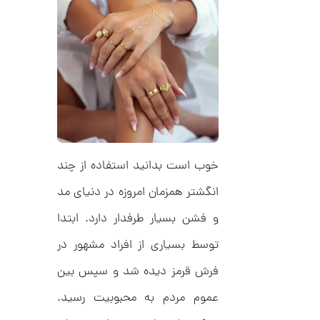
ل
م
ک
د
ا
C
R
ن
8
9
0
ا
ن
گ
ش
ت
2
خوب است بدانید استفاده از چند
ر
6
ط
انگشتر همزمان امروزه در دنیای مد
ل
,
ا
و فشن بسیار طرفدار دارد. ابتدا
ا
2
ز
9
توسط بسیاری از افراد مشهور در
ک
ا
4
فرش قرمز دیده شد و سپس بین
ل
,
ک
ش
عموم مردم به محبوبیت رسید.
0
ن