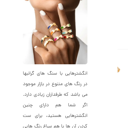
C
ت
R
8
و
9
م
5
ا
ن
ا
ن
گ
انگشترهایی با سنگ های گرانبها
ش
ت
5
در رنگ های متنوع در بازار موجود
ر
7
ط
می باشد که طرفداران زیادی دارد.
ل
,
ا
ط
7
اگر شما هم دارای چنین
ر
9
ح
انگشترهایی هستید، برای ست
ت
4
ی
کردن آن ها با هم سراغ رنگ هایی