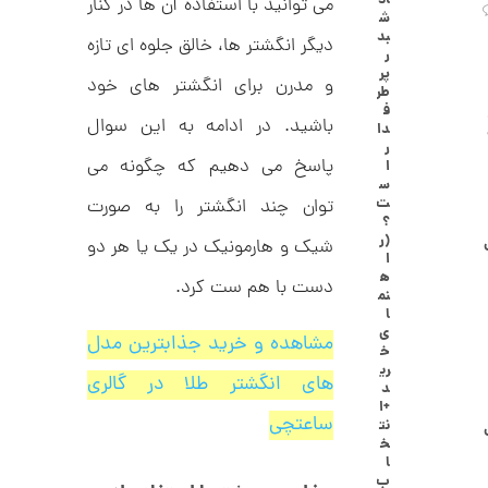
اد
می توانید با استفاده آن ها در کنار
ا
ش
ن
بد
دیگر انگشتر ها، خالق جلوه ای تازه
گ
ر
ش
پر
و مدرن برای انگشتر های خود
ت
2
طر
ر
ف
6
ط
باشید. در ادامه به این سوال
دا
ل
,
ر
ا
پاسخ می دهیم که چگونه می
ا
ا
2
س
ز
ت
توان چند انگشتر را به صورت
9
ک
؟
ا
4
(ر
شیک و هارمونیک در یک یا هر دو
ل
ا
,
ک
ه
دست با هم ست کرد.
ش
نم
0
ن
ا
م
0
ی
مشاهده و خرید جذابترین مدل
ی
خ
0
ن
ری
ی
های انگشتر طلا در گالری
د
ت
م
+ا
ا
و
ساعتچی
نت
ل
خ
م
ط
ا
ر
ب
ا