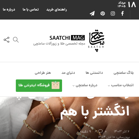
۱۸
مرداد
۱۴۰۵
راهنمای خرید
تماس با ما
درباره ما
انتخاب
انتخاب
چی
دانستنی
کجا چی
بلاگ ساعتچی
دانستنی ها
دنیای مد
هنر طراحی
,
,
,
,
استایل
مناسب
بندازم
ها
بندازم
راهنمای ست کردن چند
انتخاب مناسب
درباره ساعتچی
فروشگاه اینترنتی طلا
انگشتر با هم
۶ آذر ۱۴۰۳
0
9 دقیقه
بروزرسانی: ۱۰ آبان ۱۴۰۴