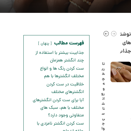
نوشته
های
فهرست مطالب
پنهان
جذاب
جذابیت بیشتر با استفاده از
چند انگشتر همزمان
تا
ست کردن رنگ‌ ها و انواع
ری
خ
ا
مختلف انگشترها با هم
چ
ن
ه
خلاقیت در ست کردن
گ
و
ش
انگشترهای مختلف
رو
ت
5
ان
آیا برای ست کردن انگشترهای
ر
ش
0
ط
مختلف با هم، سبک های
نا
ل
,
س
متفاوتی وجود دارد؟
ا
ی
ا
6
ست کردن انگشتر نامزدی با
ج
ز
وا
0
ک