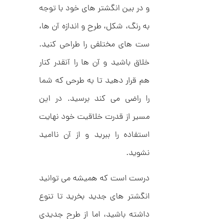
C
ش
و در بین انگشتر های خود با توجه
R
ت
5
8
ر
به رنگ، شکل، طرح و اندازه آن ها،
0
9
ط
3
ل
,
ست های مختلفی را طراحی کنید.
ا
ا
6
خلاق باشید و آن ها را آنقدر کنار
ز
0
ک
هم قرار دهید تا به طرحی که شما
ا
8
ل
,
ک
را راضی می کند برسید. در این
ش
0
ن
مسیر از قدرت خلاقیت خود نهایت
م
0
ل
استفاده را ببرید و از آن ناامید
0
و
ر
ت
نشوید.
ا
ک
و
د
درست است که همیشه می توانید
م
C
R
ا
انگشتر های جدید بخرید تا تنوع
8
9
ن
داشته باشید، اما از طرح جدیدی
1