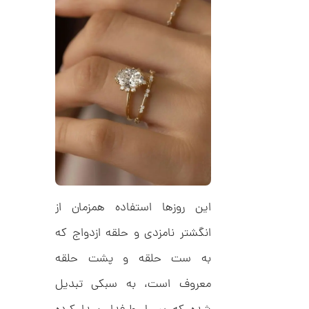
ک
7
ا
8
ر
ت
,
ی
ه
0
ک
0
د
C
0
R
8
ت
8
و
8
م
ا
این روزها استفاده همزمان از
ن
انگشتر نامزدی و حلقه ازدواج که
به ست حلقه و پشت حلقه
ا
ن
معروف است، به سبکی تبدیل
گ
ش