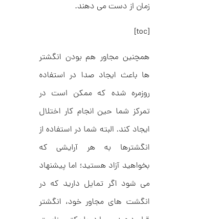
ا
d
زمان از دست می دهند.
م
ن
د
ل
[toc]
پ
ه
ن
ا
همچنین مجاور هم بودن انگشتر
ک
ن
د
گ
ها باعث ایجاد صدا در استفاده
C
ش
R
ت
5
روزمره شده که ممکن است در
8
ر
0
9
ط
تمرکز شما حین انجام کار اختلال
3
ل
,
ا
ایجاد کند. البته شما در استفاده از
ا
6
ز
0
ک
انگشترها به هر آرایشی که
ا
8
ل
بخواهید آزاد هستید؛ اما پیشنهاد
,
ک
ش
می شود اگر تمایل دارید که در
0
ن
م
0
انگشت های مجاور خود، انگشتر
ل
0
و