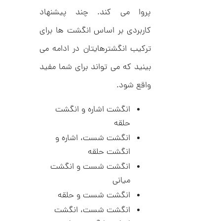
7
ط
پروا می کند. چند پیشنهاد
ل
,
ا
کاربردی بر اساس انگشت ها برای
ط
7
ر
9
ترکیب انگشترهایتان در ادامه می
ح
ت
4
بینید که می تواند برای شما مفید
ی
,
ف
ا
واقع شود.
0
ن
ی
0
ک
انگشت اشاره‌ و انگشت
0
د
حلقه
C
ت
R
انگشت شست، اشاره و
8
و
9
انگشت حلقه
م
4
انگشت شست و انگشت
ا
میانی
ن
انگشت شست و حلقه
انگشت شست، انگشت