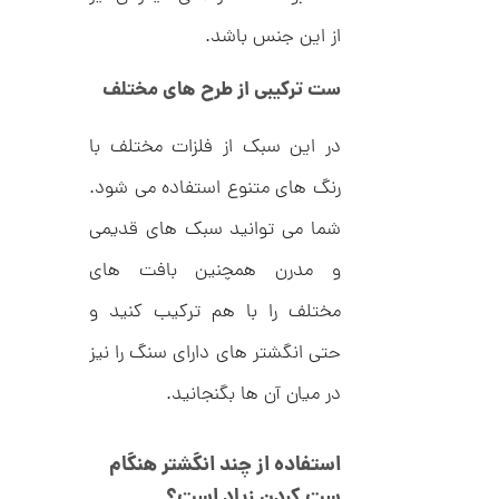
ک
م
د
از این جنس باشد.
C
ا
R
8
ن
ست ترکیبی از طرح های مختلف
9
7
در این سبک از فلزات مختلف با
ا
رنگ های متنوع استفاده می شود.
ن
گ
شما می توانید سبک های قدیمی
ش
ت
2
و مدرن همچنین بافت های
ر
4
ط
مختلف را با هم ترکیب کنید و
ل
,
ا
حتی انگشتر های دارای سنگ را نیز
ط
4
ر
6
ح
در میان آن ها بگنجانید.
ه
0
ر
,
م
استفاده از چند انگشتر هنگام
س
0
ک
ست کردن زیاد است؟