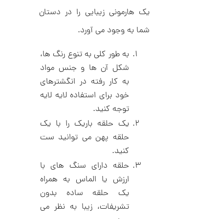
ا
2
یک هارمونی زیبایی را در دستان
ز
9
ک
شما به وجود می آورد.
ا
4
ل
,
ک
به طور کلی به تنوع رنگ ها،
ش
0
ن
شکل آن ها و جنس مواد
م
0
به کار رفته در انگشترهای
ی
0
ن
خود برای استفاده لایه لایه
ی
ت
م
توجه کنید.
ا
و
یک حلقه باریک را با یک
ل
م
ط
حلقه پهن می توانید ست
ر
ا
ح
کنید.
ه
ن
حلقه دارای سنگ های با
ش
ت
ارزش یا الماس به همراه
ض
ل
یک حلقه ساده بدون
ع
ا
تشریفات، زیبا به نظر می
ی
ن
ک
گ