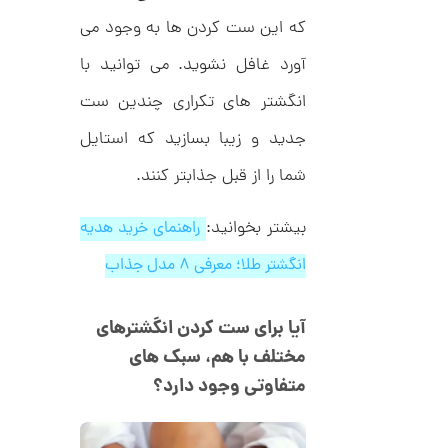
که این ست کردن ها به وجود می
ا
آورد غافل نشوید. می توانید با
ن
گ
انگشتر های تکراری چندین ست
ش
ت
3
جدید و زیبا بسازید که استایل
ر
0
ط
شما را از قبل جذابتر کنند.
ل
,
ا
ا
1
بیشتر بخوانید:
راهنمای خرید هدیه
ز
2
ک
انگشتر طلا؛ معرفی ۸ مدل جذاب
ا
3
ل
,
ک
ش
آیا برای ست کردن انگشترهای
0
ن
م
0
مختلف با هم، سبک های
ی
0
متفاوتی وجود دارد؟
ن
ی
ت
م
ا
و