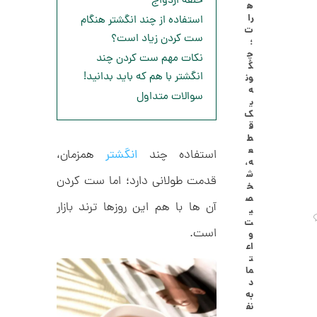
حلقه ازدواج
ه
ا
8
را
استفاده از چند انگشتر هنگام
ل
ت
,
ک
ست کردن زیاد است؟
؛
ش
چ
0
نکات مهم ست کردن چند
ن
گ
م
0
انگشتر با هم که باید بدانید!
ون
ل
ه
0
و
سوالات متداول
ی
ر
ت
ک
ا
ق
ک
و
ط
د
ع
م
استفاده چند
انگشتر
همزمان،
C
ه،
R
ا
ش
8
قدمت طولانی دارد؛ اما ست کردن
خ
9
ن
ص
1
آن ها با هم این روزها ترند بازار
ی
ت
است.
و
اع
ا
ت
ن
ما
گ
د
ش
به
ت
3
نف
ر