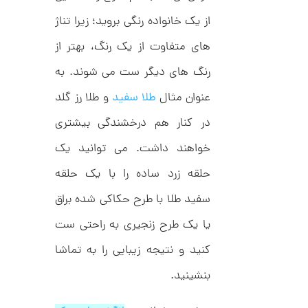
,
ف
ا
0
از یک خانواده رنگی بروید؛ زیرا تناژ
ن
ی
0
های متفاوت از یک رنگ، بهتر از
ک
0
د
رنگ های دیگر ست می شوند. به
C
ت
R
8
عنوان مثال
طلا سفید
و طلا رز گلد
و
9
م
4
در کنار هم درخشندگی بیشتری
ا
خواهند داشت. می توانید یک
ن
حلقه زرد ساده را با یک حلقه
سفید طلا با طرح حکاکی شده براق
ا
یا یک طرح زنجیری به راحتی ست
ن
گ
ش
کنید و نتیجه زیبایی را به تماشا
ت
8
ر
بنشینید.
9
ط
ل
,
ا