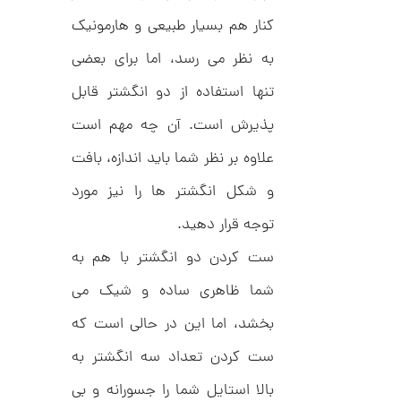
ح
ت
5
کنار هم بسیار طبیعی و هارمونیک
ی
,
ف
به نظر می رسد، اما برای بعضی
ا
0
ن
تنها استفاده از دو انگشتر قابل
ی
0
ک
0
د
پذیرش است. آن چه مهم است
C
ت
R
علاوه بر نظر شما باید اندازه، بافت
8
و
9
و شکل انگشتر ها را نیز مورد
م
5
ا
توجه قرار دهید.
ن
ست کردن دو انگشتر با هم به
شما ظاهری ساده و شیک می
بخشد، اما این در حالی است که
ا
ن
گ
ست کردن تعداد سه انگشتر به
ش
ت
5
بالا استایل شما را جسورانه و بی
ر