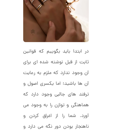
,
ک
ش
0
ن
م
0
ی
0
ن
ی
ت
م
ا
و
ل
م
ک
در ابتدا باید بگوییم که قوانین
د
ا
C
ثابت از قبل نوشته شده ای برای
R
ن
8
آن وجود ندارد که ملزم به رعایت
9
0
آن ها باشید؛ اما یکسری اصول و
ا
ترفند های جالبی وجود دارد که
ن
گ
هماهنگی و توازن را به وجود می
ش
ت
2
ر
آورد. شما را از اغراق کردن و
6
ط
ل
ناهنجار بودن دور نگه می دارد و
,
ا