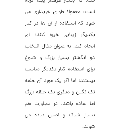
شده که بسیار طرفدار پیدا کرده
ت
1
ر
2
است؛ معمولا طوری خریداری می
ط
ل
6
شود که استفاده از آن ها در کنار
ا
,
ا
ز
یکدیگر زیبایی خیره کننده ای
1
ک
ا
6
ایجاد کند. به عنوان مثال انتخاب
ل
5
ک
دو انگشتر بسیار بزرگ و شلوغ
ش
,
ن
برای استفاده کنار یکدیگر مناسب
م
0
ل
نیستند؛ اما اگر یک مورد آن حلقه
0
و
ر
0
ا
تک نگین و دیگری یک حلقه بزرگ
ک
ت
د
اما ساده باشد، در مجاورت هم
و
C
R
بسیار شیک و اصیل دیده می
م
8
9
ا
شوند.
8
ن