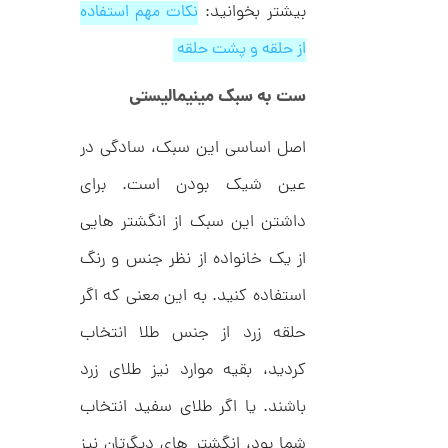
بیشتر بخوانید:
نکات مهم استفاده
از حلقه و پشت حلقه
ا
ن
ست به سبک مینیمالیستی
گ
ش
ت
1
اصل اساسی این سبک، سادگی در
ر
6
ط
عین شیک بودن است. برای
ل
,
ا
1
ط
داشتن این سبک از انگشتر هایی
ر
1
ح
از یک خانواده از نظر جنس و رنگ
ج
9
ن
استفاده کنید. به این معنی که اگر
,
ا
ق
0
حلقه زرد از جنس طلا انتخاب
ی
ت
0
کردید، بقیه موارد نیز طلای زرد
ک
0
ن
گ
باشند. یا اگر طلای سفید انتخاب
ت
ی
ن
و
شما بود، انگشتر های دیگرتان نیز