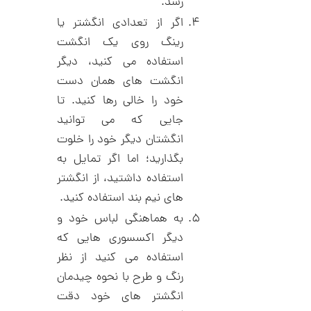
رسد.
د
ش
C
ت
1
اگر از تعدادی انگشتر یا
R
ر
1
رینگ روی یک انگشت
8
ط
8
ل
3
استفاده می کنید، دیگر
9
ا
,
ط
انگشت های همان دست
ر
0
خود را خالی رها کنید. تا
ح
ک
7
جایی که می توانید
ا
8
ر
انگشتان دیگر خود را خلوت
ت
,
بگذارید؛ اما اگر تمایل به
ی
ه
0
استفاده داشتید، از انگشتر
ک
0
های نیم بند استفاده کنید.
د
C
0
به هماهنگی لباس خود و
R
8
ت
دیگر اکسسوری هایی که
8
و
8
استفاده می کنید از نظر
م
رنگ و طرح با نحوه چیدمان
ا
انگشتر های خود دقت