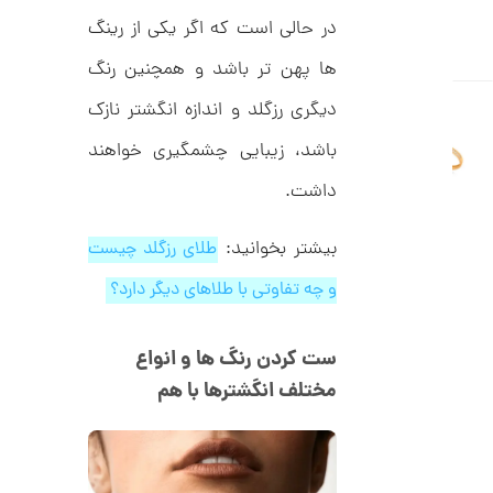
ا
در حالی است که اگر یکی از رینگ
ن
ها پهن تر باشد و همچنین رنگ
دیگری رزگلد و اندازه انگشتر نازک
ا
ن
باشد، زیبایی چشمگیری خواهند
گ
ش
داشت.
ت
3
ر
0
ط
بیشتر بخوانید:
طلای رزگلد چیست
ل
,
ا
و چه تفاوتی با طلاهای دیگر دارد؟
ط
6
ر
9
ح
ت
5
ست کردن رنگ‌ ها و انواع
ی
,
ف
مختلف انگشترها با هم
ا
0
ن
ی
0
ک
0
د