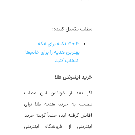
ک
م
د
C
ا
R
8
ن
9
مطلب تکمیل کننده:
7
۳ + ۳ نکته برای آنکه
ا
بهترین هدیه را برای خانم‌ها
ن
گ
انتخاب کنید
ش
ت
2
ر
خرید اینترنتی طلا
6
ط
ل
,
ا
اگر بعد از خواندن این مطلب
1
ط
ر
تصمیم به خرید هدیه طلا برای
7
ح
ه
0
آقایان گرفته اید، حتماً گزینه خرید
ر
,
م
اینترنتی از فروشگاه اینترنتی
س
0
ک