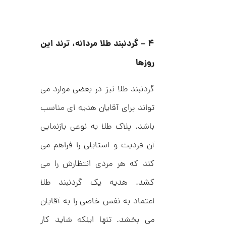
C
ش
R
ت
5
8
ر
0
9
ط
3
ل
۴
–
گردنبند طلا مردانه، ترند این
,
ا
ا
2
روزها
ز
0
ک
ا
7
گردنبند طلا نیز در بعضی موارد می
ل
,
ک
تواند برای آقایان هدیه ای مناسب
ش
0
ن
باشد. پلاک طلا به نوعی بازنمایی
م
0
ل
0
و
آن فردیت و استایلی را فراهم می
ر
ت
ا
کند که هر مردی انتظارش را می
ک
و
د
کشد. هدیه یک گردنبند طلا
م
C
R
ا
اعتماد به نفس خاصی را به آقایان
8
9
ن
می بخشد. تنها اینکه شاید کار
1