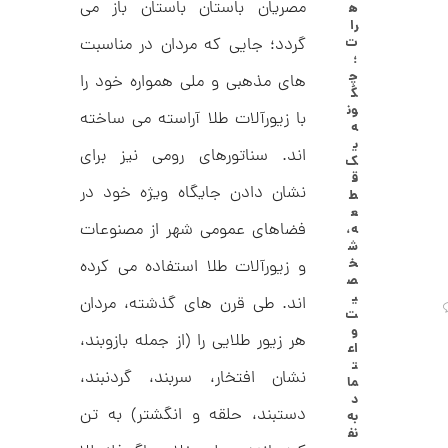
مصریان باستان باستان باز می
ه
ا
7
را
ل
ت
گردد؛ جایی که مردان در مناسبت
,
ک
؛
ش
چ
0
های مذهبی و ملی همواره خود را
ن
گ
م
0
ون
با زیورآلات طلا آراسته می ساخته
ل
ه
0
و
ی
ر
اند. سناتورهای رومی نیز برای
ت
ک
ا
ق
ک
و
نشان دادن جایگاه ویژه خود در
ط
د
ع
م
C
فضاهای عمومی شهر از مصنوعات
ه،
R
ا
ش
8
خ
و زیورآلات طلا استفاده می کرده
9
ن
ص
1
ی
اند. طی قرن های گذشته، مردان
ت
و
هر زیور طلایی را (از جمله بازوبند،
اع
ا
ت
ن
نشان افتخار، سربند، گردنبند،
ما
گ
د
ش
دستبند، حلقه و انگشتر) به تن
به
ت
2
نف
ر