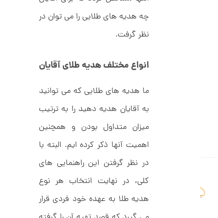
ل
5
ک
چه هدیه های طلایی را می توان در
ش
,
ن
نظر گرفت.
م
0
ل
0
و
ر
انواع مختلف هدیه طلای آقایان
0
ا
ک
ت
د
ما هدیه های طلایی که می توانید
و
C
R
م
به آقایان هدیه دهید را به ترتیب
8
9
ا
میزان متداول بودن و همچنین
8
ن
اهمیت آنها ذکر کرده ایم. البته با
در نظر گرفتن این راهنمایی های
ا
کلی، در نهایت انتخاب هر نوع
ن
گ
هدیه طلا به عهده خود فردی قرار
ش
ت
1
می گیرد که قصد تهیه آن را گرفته