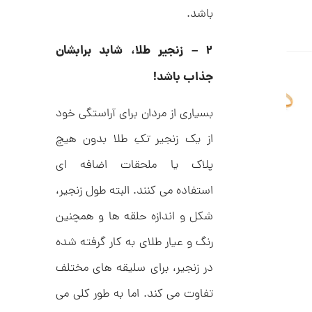
ا
باشد.
ن
۲
–
زنجیر طلا، شابد برابشان
جذاب باشد!
ا
ن
گ
بسیاری از مردان برای آراستگی خود
ش
ت
2
از یک زنجیر
تکِ
طلا بدون هیچ
ر
9
ط
ل
پلاک یا ملحقات اضافه ای
,
ا
ط
7
استفاده می کنند. البته طول زنجیر،
ر
3
ح
شکل و اندازه حلقه ها و همچنین
ت
9
ی
رنگ و عیار طلای به کار گرفته شده
,
ف
ا
0
در زنجیر، برای سلیقه های مختلف
ن
ی
0
ک
تفاوت می کند. اما به طور کلی می
0
د