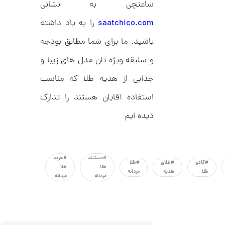
د
ساعتچی به نشانی
0
C
0
R
saatchico.com
را به یاد داشته
8
ت
9
باشید. ما برای شما مطابق بودجه
6
و
و سلیقه ویژه تان مدل های زیبا و
م
ا
جذابی از هدیه طلا که مناسب
ن
استفاده آقایان هستند را تدارک
دیده ایم
ا
ن
گ
ش
#دستبند
#خرید
#کادو
#طلای
#طلا
ت
2
طلا
طلا
طلا
هدیه
مردانه
ر
مردانه
مردانه
9
ط
ل
,
ا
ط
7
ر
3