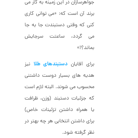
جواهرسازان در این زمینه به کار می
1
ط
ر
برند آن است که: «می توانی کاری
7
ح
ک
9
کنی که وقتی دستبندت جا به جا
ا
,
ر
می گردد، ساعتت سرجایش
ت
0
ی
ه
بماند؟!»
0
U
0
n
l
دستبندهای طلا
برای آقایان
نیز
ت
i
m
و
هدیه های بسیار دوست داشتنی
i
م
t
محسوب می شوند. البته لازم است
e
ا
d
که جزئیات دستبند (وزن، ظرافت
م
ن
د
یا همراه داشتن تزئینات خاص)
ل
پ
ه
برای داشتن انتخابی هر چه بهتر در
ن
ا
ک
ن
نظر گرفته شود.
د
گ