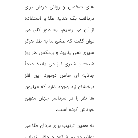
ت
1
های شخصی و روانی مردان برای
ر
2
ط
ل
دریافت یک هدیه طلا و استفاده
5
ا
,
ا
از آن می رسیم. به طور کلی می
ز
1
ک
توان گفت که عشق ما به طلا هرگز
ا
6
ل
سیری نمی پذیرد و برعکس هر روز
5
ک
ش
,
شدت بیشتری نیز می یابد؛ حتماً
ن
م
0
جاذبه ای خاص درمورد این فلز
ل
0
و
ر
درخشان زرد وجود دارد که میلیون
0
ا
ک
ت
ها نفر را در سرتاسر جهان مقهور
د
و
C
خودش کرده است.
R
م
8
9
ا
به همین ترتیب برای مردان طلا می
8
ن
تواند مصدر شکوه و وقار، زیبایی