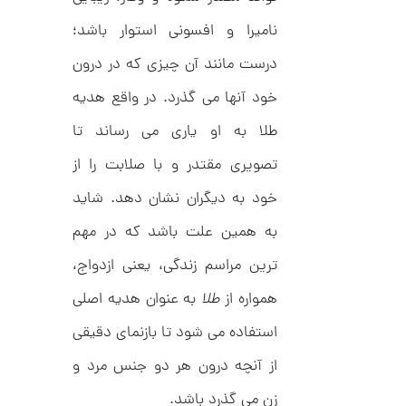
نامیرا و افسونی استوار باشد؛
ا
درست مانند آن چیزی که در درون
ن
گ
خود آنها می گذرد. در واقع هدیه
ش
ت
1
طلا به او یاری می رساند تا
ر
3
ط
تصویری مقتدر و با صلابت را از
ل
,
ا
خود به دیگران نشان دهد. شاید
ط
3
ر
2
ح
به همین علت باشد که در مهم
ج
6
ن
ترین مراسم زندگی، یعنی ازدواج،
,
ا
ق
همواره از
طلا
به عنوان هدیه اصلی
0
ی
ت
0
استفاده می شود تا بازنمای دقیقی
ک
0
ن
از آنچه درون هر دو جنس مرد و
گ
ت
ی
زن می گذرد باشد.
ن
و