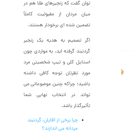
C
توان گفت که زنجیرهای طلا هم در
ت
R
8
و
میان مردان از مقبولیت کاملاً
9
م
5
تضمین شده ای برخودار هستند.
ا
ن
اگر تصمیم به هدیه یک زنجیر
گردنبند گرفته اید، به مواردی چون
استایل کلی و تیپ شخصیتی مرد
ا
ن
مورد نظرتان توجه کافی داشته
گ
ش
ت
5
باشید؛ چراکه چنین موضوعاتی می
ر
9
ط
تواند در انتخاب نهایی شما
ل
,
ا
تأثیرگذار باشد.
ط
4
ر
7
ح
چرا برخی از آقایان، گردنبند
ت
7
ی
مردانه می اندازند؟