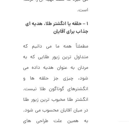
ر
3
ط
است.
ل
,
ا
ط
3
۱
–
حلقه یا انگشتر طلا، هدیه ای
ر
2
ح
جذاب برای آقایان
ج
6
ن
,
ا
مطمئناً همه ما می دانیم که
ق
0
ی
متداول ترین زیور طلایی که به
ت
0
ک
مردان به عنوان هدیه داده می
0
ن
گ
ت
شود، چیزی جز حلقه ها و
ی
ن
و
ک
انگشترهای گوناگون طلا نیست.
م
د
C
انگشتر طلا محبوب ترین زیور طلا
ا
R
8
ن
در میان آقایان محسوب می شود.
9
7
به همین علت طراحی های