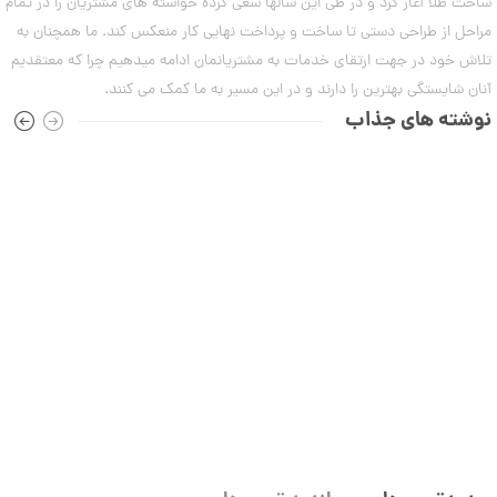
ه
ساخت طلا آغاز کرد و در طی این سالها سعی کرده خواسته های مشتریان را در تمام
ر
ت
ا
مراحل از طراحی دستی تا ساخت و پرداخت نهایی کار منعکس کند. ما همچنان به
۷
ک
و
مرداد
تلاش خود در جهت ارتقای خدمات به مشتریانمان ادامه میدهیم چرا که معتقدیم
د
م
۱۴۰۳
C
آنان شایستگی بهترین را دارند و در این مسیر به ما کمک می کنند.
R
ا
نوشته های جذاب
8
0
9
ن
1
ا
ن
گ
ش
ت
2
ر
9
ط
ل
,
ا
ا
8
ز
8
ک
ا
4
ل