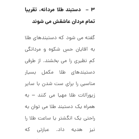
,
ف
ا
۳ –
دستبند طلا مردانه، تقریبا
0
ن
ی
0
تمام مردان عاشقش می شوند
ک
0
د
C
ت
گفته می شود که دستبندهای طلا
R
8
و
9
به آقایان حسِ شکوه و مردانگی
م
4
کم نظیری را می بخشند. از طرفی
ا
ن
دستبندهای طلا مکمل بسیار
مناسبی را برای ست شدن با سایر
زیورآلات طلا مهیا می کنند – به
ا
ن
همراه یک دستبند طلا می توان به
گ
ش
راحتی یک انگشتر یا ساعت طلا را
ت
6
ر
7
ط
نیز هدیه داد. عبارتی که
ل
,
ا