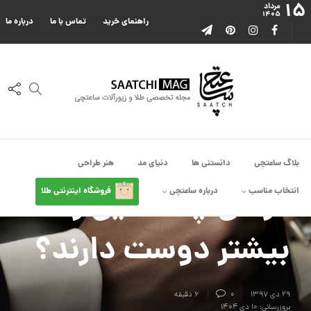
۱۵
مرداد
۱۴۰۵
راهنمای خرید
تماس با ما
درباره ما
انتخاب مناسب
,
چی کادو بدم
هدیه طلا برای آقایان،
بلاگ ساعتچی
دانستنی ها
دنیای مد
هنر طراحی
مردان چه طلایی را
انتخاب مناسب
درباره ساعتچی
فروشگاه اینترنتی طلا
بیشتر دوست دارند؟
۲۹ دی ۱۳۹۷
0
6 دقیقه
بروزرسانی: ۱۰ دی ۱۴۰۴