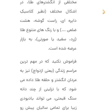
مختلفی از انگشترهای طلا، در
ا
ن
اشکال مختلف (نظیر کلاسیکِ
گ
ش
دایره ای، راست گوشه، هشت
ت
2
ر
6
ط
ضلعی …) و با رنگ های متنوع طلا
ل
,
ا
(زرد، سفید یا صورتی)، به بازار
1
ط
ر
عرضه شده است.
7
ح
ه
0
ر
فراموش نکنید که در مهم ترین
,
م
س
0
مراسم زندگی (یعنی ازدواج) نیز به
ک
د
0
مردان انگشتر و حلقه طلا داده می
C
0
R
8
شود که با تزئینی از چند دانه
ت
9
6
و
سنگ قیمتی، می تواند یادبودی
م
زیبا برای تمامی سالیان پیش رو