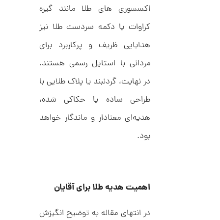
ک
اکسسوری های طلا مانند گیره
8
ا
2
ر
کراوات یا دکمه سردست طلا نیز
ت
,
ی
هدایایی ظریف و پرکاربرد برای
ه
0
ک
مردانی با استایل رسمی هستند.
0
د
C
0
در نهایت، گردنبند یا پلاک طلایی با
R
8
ت
طراحی ساده یا حکاکی شده،
8
و
8
هدیه‌ای معنادار و ماندگار خواهد
م
ا
بود.
ن
اهمیت هدیه طلا برای آقایان
ا
ن
گ
در انتهای مقاله به توضیح انگیزش
ش