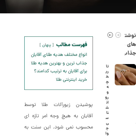
نوشته
های
فهرست مطالب
پنهان
جذاب
انواع مختلف هدیه طلای آقایان
جذاب ترین و بهترین هدیه طلا
تا
برای آقایان به ترتیب کدامند؟
ری
خ
ا
خرید اینترنتی طلا
چ
ن
ه
گ
و
ش
رو
ت
5
ان
پوشیدن زیورآلات طلا توسط
ر
ش
0
ط
نا
ل
آقایان به هیچ وجه امر تازه ای
,
س
ا
ی
ا
2
محسوب نمی شود. این سنت به
ج
ز
وا
0
ک