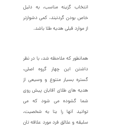
انتخاب گزینه مناسب، به دلیل
خاص بودن گردنبند، کمی دشوارتر
ا
ن
گ
از موارد قبلی هدیه طلا باشد.
ش
ت
2
ر
9
ط
ل
,
ا
همانطور که ملاحظه شد، با در نظر
ا
8
ز
داشتن این چهار گروه اصلی،
8
ک
ا
4
گستره بسیار متنوع و وسیعی از
ل
,
ک
هدیه های طلای آقایان پیش روی
ش
0
ن
شما گشوده می شود که می
م
0
ی
0
ن
توانید آنها را بنا به شخصیت،
ی
ت
م
سلیقه و علائق فرد مورد علاقه تان
ا
و