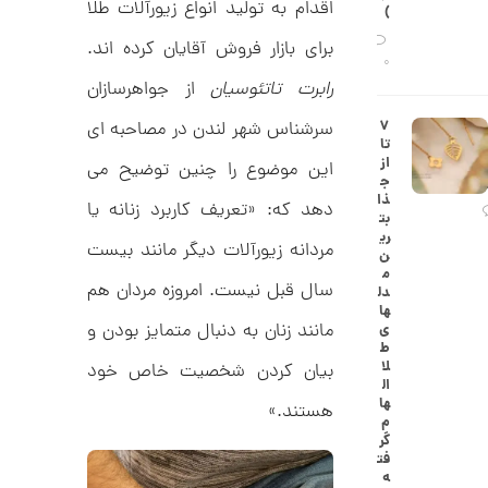
ح
اقدام به تولید انواع زیورآلات طلا
)
ه
ن
ش
برای بازار فروش آقایان کرده اند.
ت
0
ض
رابرت تاتئوسیان
از جواهرسازان
ل
ع
ا
۷
سرشناس شهر لندن در مصاحبه ای
ی
ن
تا
ک
گ
از
این موضوع را چنین توضیح می
د
ش
ج
C
ت
1
ذا
دهد که: «تعریف کاربرد زنانه یا
R
ر
بت
1
8
ط
ری
8
مردانه زیورآلات دیگر مانند بیست
ل
2
ن
9
ا
م
,
ط
سال قبل نیست. امروزه مردان هم
دل
ر
ها
1
ح
مانند زنان به دنبال متمایز بودن و
ی
ک
8
ط
ا
لا
بیان کردن شخصیت خاص خود
2
ر
ال
ت
ها
,
هستند.»
ی
م
ه
0
گر
ک
فت
0
د
ه