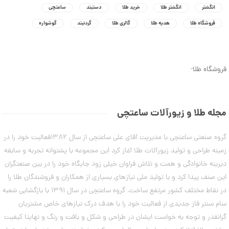
ا
ا
d
انگشتر
انگشتر طلا
خرید طلا
دستبند
ساعتچی
ب
م
ن
ت
د
فروشگاه طلا
هدیه طلا
گالری طلا
گردنبند
گوشواره
ر
ل
ی
پ
ن
ه
م
ن
ا
ک
د
ن
فروشگاه طلا
-
د
ل
گ
C
ه
ش
R
ت
ا
5
8
ر
ی
0
9
ط
د
مجله طلا و زیورآلات ساعتچی
3
ل
س
,
ا
ت
ا
2
گروه صنعتی ساعتچی با مدیریت آقای علی ساعتچی از سال 1382فعالیت خود را در
ب
ز
ن
0
زمینه طراحی و تولید زیورآلات طلا آغاز کرد این مجموعه با پشتوانه تجربه و سابقه
ک
د
ا
دیرینه خانوادگی و همت و تلاش فراوان خیلی زود جایگاه خود را در بین صنعتگران
7
ت
ل
ا
این صنف پیدا کرد و با تولید ملی نیازهای بسیاری از همکاران و فروشندگان طلا را
,
ک
ب
ش
در نقاط مختلف کشور مرتفع ساخت. گروه ساعتچی در سال 1391 با بازگشایی شعبه
0
س
ن
ت
سام سنتر فاز جدیدی از فعالیت خود را با هدف درک نیازهای خاص مشتریان
م
0
ا
ل
گرانقدر و توجه به خواست ایشان در طراحی و شکل و بافت و رنگ و نهایتا کیفیت
ن
0
و