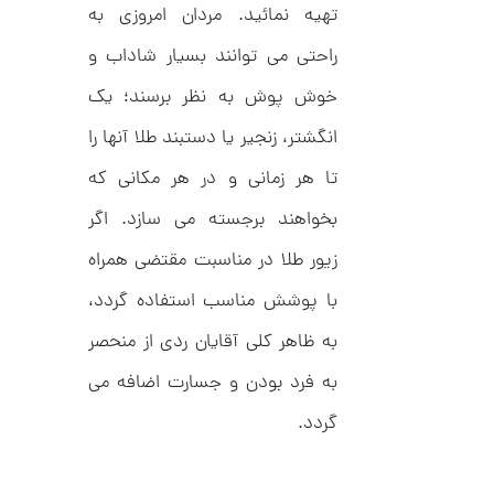
ل
تهیه نمائید. مردان امروزی به
م
ک
د
ا
راحتی می توانند بسیار شاداب و
C
R
ن
خوش پوش به نظر برسند؛ یک
8
9
انگشتر، زنجیر یا دستبند طلا آنها را
0
تا هر زمانی و در هر مکانی که
ا
ن
گ
بخواهند برجسته می سازد. اگر
ش
ت
2
زیور طلا در مناسبت مقتضی همراه
ر
6
ط
با پوشش مناسب استفاده گردد،
ل
,
ا
به ظاهر کلی آقایان ردی از منحصر
ا
0
ز
8
به فرد بودن و جسارت اضافه می
ک
ا
5
ل
گردد.
,
ک
ش
0
ن