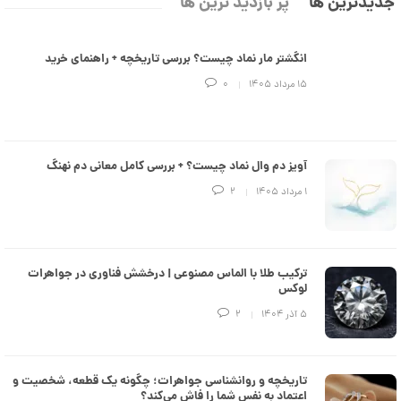
جدیدترین ها
پر بازدید ترین ها
,
ک
ش
0
ن
م
0
انگشتر مار نماد چیست؟ بررسی تاریخچه + راهنمای خرید
ی
0
ن
۱۵ مرداد ۱۴۰۵
0
ی
ت
م
ا
و
ل
م
ک
آویز دم وال نماد چیست؟ + بررسی کامل معانی دم نهنگ
د
ا
C
۱ مرداد ۱۴۰۵
2
R
ن
8
9
0
ترکیب طلا با الماس مصنوعی | درخشش فناوری در جواهرات
ا
لوکس
ن
گ
۵ آذر ۱۴۰۴
2
ش
ت
2
ر
6
ط
تاریخچه و روانشناسی جواهرات؛ چگونه یک قطعه، شخصیت و
ل
,
اعتماد به نفس شما را فاش می‌کند؟
ا