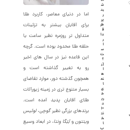
اد
ا
ش
ن
بد
گ
اما در دنیای معاصر، کاربرد طلا
ر
ش
پر
ت
2
برای آقایان بیشتر به تزئینات
طر
ر
ف
6
ط
دا
متداول تر روزمره نظیر ساعت یا
ل
,
ر
ا
ا
حلقه طلا محدود بوده است. گرچه
ا
0
س
ز
ت
8
این قاعده نیز در سال های اخیر
ک
؟
ا
5
(ر
ل
رو به تغییر گذاشته است و
ا
,
ک
ه
ش
همچون گذشته دور، موارد تقاضای
نم
0
ن
ا
م
0
بسیار متنوع تری در زمینه زیورآلات
ی
ی
خ
0
ن
ری
طلای آقایان پدید آمده است.
ی
د
ت
م
+ا
برندهای بزرگی نظیر
گوچی
،
لوئیس
ا
و
نت
ل
خ
م
ویتتون
و
بُتِگا وِنتا
، در ابعاد وسیع
ط
ا
ر
ب
ا