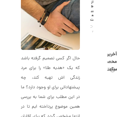
C
از
0
R
ط
8
ت
بی
8
ع
و
8
ت
م
ا
2
ن
آخرین
حال اگر کسی تصمیم گرفته باشد
محصولات
ا
ن
که یک «هدیه طلا» را برای مرد
ساعتچی
گ
ش
زندگی اش تهیه کند، چه
ت
1
ر
پیشنهاداتی برای او وجود دارد؟ ما
2
ط
ل
5
در این مطلب برای شما به بررسی
ا
,
ا
همین موضوع پرداخته ایم تا در
ز
1
ک
ا
انتها مشخص گردد که برای آقایان
6