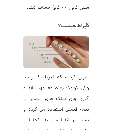
ط
2
میلی گرم (۰٫۲ گرم) حساب کنند.
ر
8
ح
ک
5
ا
قیراط چیست؟
,
ر
ت
0
ی
ه
0
U
0
n
l
ت
i
m
و
i
عنوان کردیم که قیراط یک واحد
م
t
e
ا
وزنی کوچک بوده که جهت اندازه
d
م
ن
گیری وزن سنگ های قیمتی یا
د
ل
پ
نیمه قیمتی استفاده می گردد و
ه
ن
ا
نماد آن CT است. هر کجا این
ک
ن
د
گ