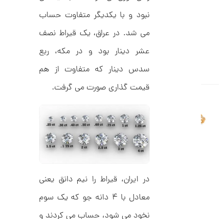
C
ت
R
نبود و با یکدیگر متفاوت حساب
8
و
9
می شد. در عراق، یک قیراط نصف
م
5
ا
عشر دینار بود و در مکه، ربع
ن
سدس دینار که متفاوت از هم
قیمت گذاری صورت می گرفت.
ا
ن
گ
ش
ت
5
ر
9
ط
ل
,
ا
ط
5
در ایران، قیراط را نیم دانق یعنی
ر
7
ح
معادل با ۴ دانه جو که یک سوم
ت
1
ی
نخود می شود، حساب می کردند و