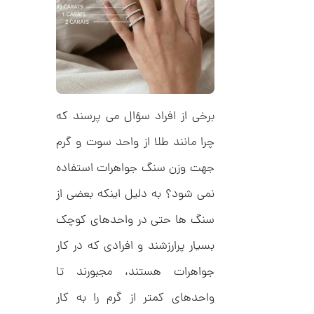
ل
م
ک
د
ا
C
R
ن
8
9
0
ا
برخی از افراد سؤال می پرسند که
ن
گ
چرا مانند طلا از واحد سوت و گرم
ش
ت
2
جهت وزن سنگ جواهرات استفاده
ر
6
ط
نمی شود؟ به دلیل اینکه بعضی از
ل
,
ا
سنگ ها حتی در واحدهای کوچک
ا
1
ز
2
ک
بسیار پرارزشند و افرادی که در کار
ا
7
ل
جواهرات هستند، مجبورند تا
,
ک
ش
واحدهای کمتر از گرم را به کار
0
ن