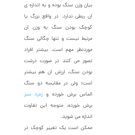
بیان وزن سنگ بوده و به اندازه ی
ک
5
ا
9
ر
آن ربطی ندارد. در واقع بزرگ یا
ت
,
ی
کوچک بودن سنگ به وزن آن
ه
0
ک
مرتبط نیست و تنها چگالی سنگ
0
د
C
0
موردنظر مهم است. بیشتر افراد
R
8
ت
تصور می کنند در صورت درشت
8
و
8
بودن سنگ، ارزش آن هم بیشتر
م
ا
است؛ ولی در مقایسه دو سنگ
ن
الماس برش خورده و
زمرد سبز
برش خورده، متوجه این تفاوت
اندازه می شوید.
ا
ن
گ
ممکن است یک تغییر کوچک در
ش