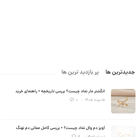
د
ش
C
ت
1
R
ر
1
8
ط
8
ل
2
9
ا
,
ط
ر
3
ح
ک
5
ا
9
ر
ت
,
جدیدترین ها
پر بازدید ترین ها
ی
ه
0
ک
0
د
انگشتر مار نماد چیست؟ بررسی تاریخچه + راهنمای خرید
C
0
R
۱۵ مرداد ۱۴۰۵
0
8
ت
8
و
8
م
آویز دم وال نماد چیست؟ + بررسی کامل معانی دم نهنگ
ا
۱ مرداد ۱۴۰۵
4