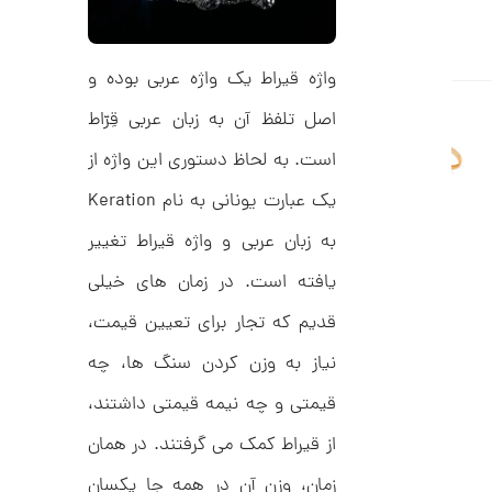
ا
ن
واژه قیراط یک واژه عربی بوده و
اصل تلفظ آن به زبان عربی قِرّاط
ا
ن
است. به لحاظ دستوری این واژه از
گ
ش
یک عبارت یونانی به نام Keration
ت
2
ر
9
ط
به زبان عربی و واژه قیراط تغییر
ل
,
ا
یافته است. در زمان های خیلی
ط
7
ر
قدیم که تجار برای تعیین قیمت،
8
ح
ت
5
نیاز به وزن کردن سنگ ها، چه
ی
,
ف
قیمتی و چه نیمه قیمتی داشتند،
ا
0
ن
ی
از قیراط کمک می گرفتند. در همان
0
ک
0
د
زمان، وزن آن در همه جا یکسان