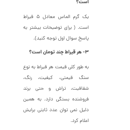
ا
است؟
d
م
ن
د
یک گرم الماس معادل ۵ قیراط
ل
پ
ه
است. ( برای توضیحات بیشتر به
ن
ا
ک
ن
پاسخ سوال اول توجه کنید).
د
گ
C
ش
R
۳- هر قیراط چند تومان است؟
ت
5
8
ر
0
9
ط
3
به طور کلی قیمت هر قیراط به نوع
ل
,
ا
ا
2
سنگ قیمتی، کیفیت، رنگ،
ز
8
ک
شفافیت، تراش و حتی برند
ا
7
ل
فروشنده بستگی دارد. به همین
,
ک
ش
0
دلیل نمی‌ توان عدد ثابتی برایش
ن
م
0
اعلام کرد.
ل
0
و