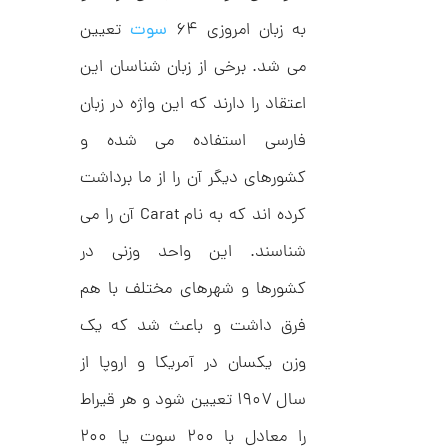
,
ف
ا
به زبان امروزی ۶۴
سوت
تعیین
0
ن
ی
0
می شد. برخی از زبان شناسان این
ک
0
د
اعتقاد را دارند که این واژه در زبان
C
ت
R
8
فارسی استفاده می شده و
و
9
م
4
کشورهای دیگر آن را از ما برداشت
ا
کرده اند که به نام Carat آن را می
ن
شناسند. این واحد وزنی در
کشورها و شهرهای مختلف با هم
ا
فرق داشت و باعث شد که یک
ن
گ
وزن یکسان در آمریکا و اروپا از
ش
ت
6
ر
سال ۱۹۰۷ تعیین شود و هر قیراط
7
ط
ل
را معادل با ۲۰۰ سوت یا ۲۰۰
,
ا