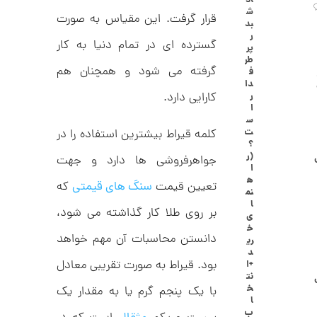
اد
ا
ش
قرار گرفت. این مقیاس به صورت
ن
بد
گ
ر
ش
گسترده ای در تمام دنیا به کار
پر
ت
2
طر
ر
گرفته می شود و همچنان هم
ف
6
ط
دا
ل
,
کارایی دارد.
ر
ا
ا
ا
1
س
ز
ت
کلمه قیراط بیشترین استفاده را در
2
ک
؟
ا
7
(ر
جواهرفروشی ها دارد و جهت
ل
ا
,
ک
ه
تعیین قیمت
سنگ های قیمتی
که
ش
نم
0
ن
ا
بر روی طلا کار گذاشته می شود،
م
0
ی
ی
خ
0
ن
دانستن محاسبات آن مهم خواهد
ری
ی
د
ت
م
بود. قیراط به صورت تقریبی معادل
+ا
ا
و
نت
ل
خ
با یک پنجم گرم یا به مقدار یک
م
ط
ا
ر
ب
ا