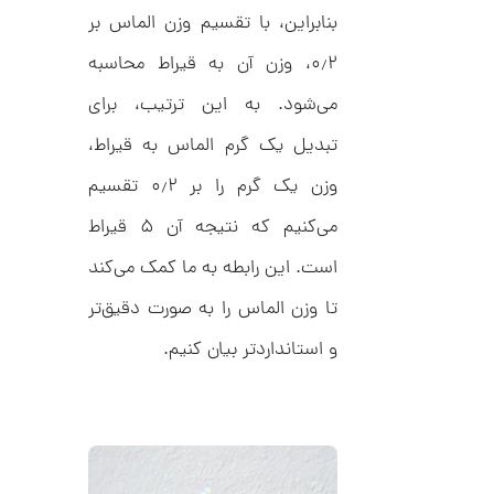
بنابراین، با تقسیم وزن الماس بر
۰٫۲، وزن آن به قیراط محاسبه
ا
ن
می‌شود. به این ترتیب، برای
گ
ش
تبدیل یک گرم الماس به قیراط،
ت
1
ر
3
وزن یک گرم را بر ۰٫۲ تقسیم
ط
ل
,
ا
می‌کنیم که نتیجه آن ۵ قیراط
ط
3
ر
است. این رابطه به ما کمک می‌کند
4
ح
ج
7
تا وزن الماس را به صورت دقیق‌تر
ن
,
ا
و استانداردتر بیان کنیم.
ق
0
ی
ت
0
ک
0
ن
گ
ت
ی
ن
و