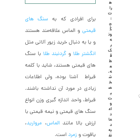
ه
ا
7
را
ل
ت
,
ک
برای افرادی که به
سنگ های
؛
ش
چ
0
ن
گ
قیمتی
و الماس علاقه‌مند هستند
م
0
ون
ل
ه
0
و یا به دنبال خرید زیور آلاتی مثل
و
ی
ر
ت
ک
ا
انگشتر طلا
و
گردنبند طلا
با سنگ
ق
ک
و
ط
د
های قیمتی هستند، شاید با کلمه
ع
م
C
ه،
R
قیراط آشنا بوده، ولی اطلاعات
ا
ش
8
خ
9
ن
ص
زیادی در مورد آن نداشته باشند.
1
ی
ت
قیراط، واحد اندازه گیری وزن انواع
و
اع
سنگ های قیمتی و نیمه قیمتی با
ا
ت
ن
ما
ارزش بالا مانند
الماس
،
مروارید
،
گ
د
ش
به
ت
2
یاقوت و
زمرد
است.
نف
ر