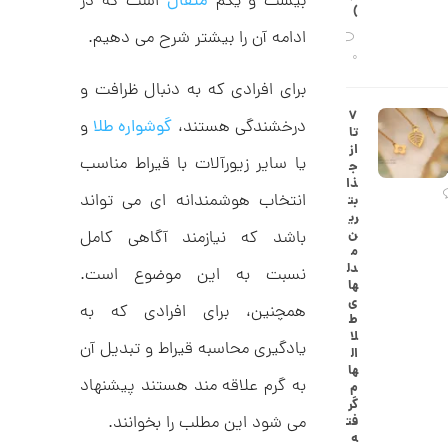
بیست و یکم
مثقال
است که در
ح
)
ه
ن
ادامه آن را بیشتر شرح می دهیم.
ش
ت
0
ض
برای افرادی که به دنبال ظرافت و
ل
ع
ا
۷
ی
درخشندگی هستند،
گوشواره طلا
و
ن
تا
ک
گ
از
د
ش
یا سایر زیورآلات با قیراط مناسب
ج
C
ت
1
ذا
R
ر
انتخاب هوشمندانه‌ ای می تواند
بت
1
8
ط
ری
8
ل
2
ن
باشد که نیازمند آگاهی کامل
9
ا
م
,
ط
دل
نسبت به این موضوع است.
ر
ها
3
ح
ی
همچنین، برای افرادی که به
ک
5
ط
ا
لا
9
یادگیری محاسبه قیراط و تبدیل آن
ر
ال
ت
ها
,
ی
به گرم علاقه ‌مند هستند پیشنهاد
م
ه
0
گر
ک
می شود این مطلب را بخوانند.
فت
0
د
ه