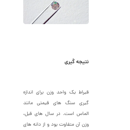
ک
م
د
C
ا
R
8
ن
9
7
ا
ن
گ
نتیجه گیری
ش
ت
2
ر
6
ط
ل
,
ا
قیراط یک واحد وزن برای اندازه
ط
2
ر
1
ح
گیری سنگ های قیمتی مانند
ه
1
ر
الماس است. در سال های قبل،
,
م
س
وزن آن متفاوت بود و از دانه های
0
ک