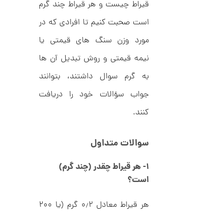
قیراط چیست و هر قیراط چند گرم
9
ط
ل
,
است صحبت کنیم تا افرادی که در
ا
ط
5
مورد وزن سنگ های قیمتی یا
ر
7
ح
ت
نیمه قیمتی و روش تبدیل آن ها
1
ی
,
ف
به گرم سوال داشتند، بتوانند
ا
0
ن
جواب سؤالات خود را دریافت
ی
0
ک
کنند.
0
د
C
ت
R
8
و
سوالات متداول
9
م
4
۱- هر قیراط چقدر (چند گرم)
ا
است؟
ن
هر قیراط معادل ۰٫۲ گرم (یا ۲۰۰