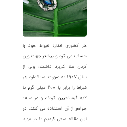
ح
ت
5
ی
,
ف
ا
0
ن
ی
0
ک
0
د
C
هر کشوری اندازه قیراط خود را
ت
R
8
و
حساب می کرد و بیشتر جهت وزن
9
م
5
کردن طلا کاربرد داشت؛ ولی از
ا
سال ۱۹۰۷ به صورت استاندارد هر
ن
قیراط را برابر با ۲۰۰ میلی گرم یا
۰٫۲ گرم تعیین کردند و در صنف
ا
ن
جواهر از آن استفاده می کنند. در
گ
ش
این مقاله سعی کردیم تا در مورد
ت
5
ر