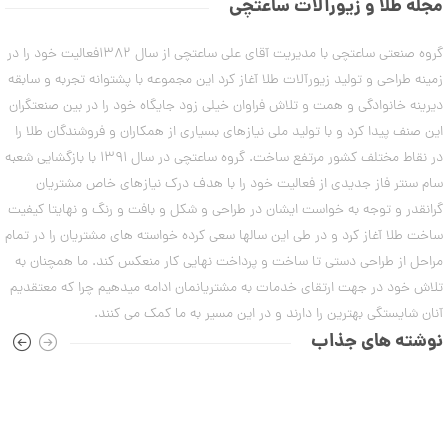
د
مجله طلا و زیورآلات ساعتچی
ا
1
س
ز
ت
2
ک
گروه صنعتی ساعتچی با مدیریت آقای علی ساعتچی از سال 1382فعالیت خود را در
ب
ا
7
ن
زمینه طراحی و تولید زیورآلات طلا آغاز کرد این مجموعه با پشتوانه تجربه و سابقه
ل
د
,
ک
دیرینه خانوادگی و همت و تلاش فراوان خیلی زود جایگاه خود را در بین صنعتگران
ت
ش
0
ا
این صنف پیدا کرد و با تولید ملی نیازهای بسیاری از همکاران و فروشندگان طلا را
ن
ب
م
0
در نقاط مختلف کشور مرتفع ساخت. گروه ساعتچی در سال 1391 با بازگشایی شعبه
س
ی
ت
0
سام سنتر فاز جدیدی از فعالیت خود را با هدف درک نیازهای خاص مشتریان
ن
ا
ی
گرانقدر و توجه به خواست ایشان در طراحی و شکل و بافت و رنگ و نهایتا کیفیت
ت
ن
م
ا
ه
ساخت طلا آغاز کرد و در طی این سالها سعی کرده خواسته های مشتریان را در تمام
و
ل
مراحل از طراحی دستی تا ساخت و پرداخت نهایی کار منعکس کند. ما همچنان به
م
۷
ط
مرداد
ر
تلاش خود در جهت ارتقای خدمات به مشتریانمان ادامه میدهیم چرا که معتقدیم
ا
۱۴۰۳
ح
آنان شایستگی بهترین را دارند و در این مسیر به ما کمک می کنند.
ه
ن
ش
نوشته های جذاب
0
ت
ض
ل
ع
ا
ی
ن
ک
گ