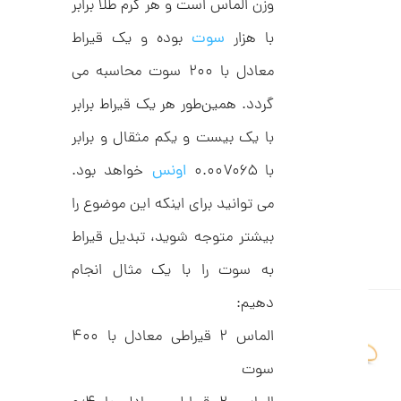
وزن الماس است و هر گرم طلا برابر
ل
2
ک
با هزار
سوت
بوده و یک قیراط
ش
,
ن
م
معادل با ۲۰۰ سوت محاسبه می
0
ل
0
و
گردد. همین‌طور هر یک قیراط برابر
ر
0
ا
با یک بیست و یکم مثقال و برابر
ک
ت
د
با ۰.۰۰۷۰۶۵
اونس
خواهد بود.
و
C
R
م
می توانید برای اینکه این موضوع را
8
9
ا
بیشتر متوجه شوید، تبدیل قیراط
8
ن
به سوت را با یک مثال انجام
دهیم:
ا
الماس ۲ قیراطی معادل با ۴۰۰
ن
گ
سوت
ش
ت
1