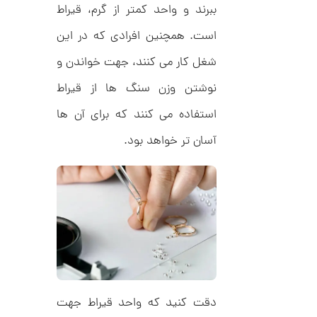
م
0
ببرند و واحد کمتر از گرم، قیراط
ی
0
ن
است. همچنین افرادی که در این
ی
ت
م
ا
شغل کار می کنند، جهت خواندن و
و
ل
م
ط
نوشتن وزن سنگ ها از قیراط
ر
ا
ح
استفاده می کنند که برای آن ها
ه
ن
ش
آسان تر خواهد بود.
ت
ض
ل
ع
ا
ی
ن
ک
گ
د
ش
C
ت
1
R
ر
1
8
ط
8
ل
2
9
ا
,
ط
دقت کنید که واحد قیراط جهت
ر
3
ح