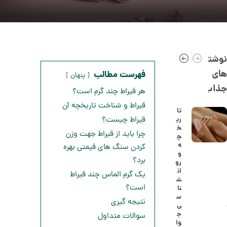
نوشته
های
فهرست مطالب
پنهان
جذاب
هر قیراط چند گرم است؟
قیراط و شناخت تاریخچه آن
تا
ری
قیراط چیست؟
خ
ا
چرا باید از قیراط جهت وزن
چ
ن
ه
کردن سنگ های قیمتی بهره
گ
و
ش
برد؟
رو
ت
5
ان
یک گرم الماس چند قیراط
ر
ش
0
ط
است؟
نا
ل
,
س
ا
نتیجه گیری
ی
ا
2
ج
سوالات متداول
ز
وا
8
ک