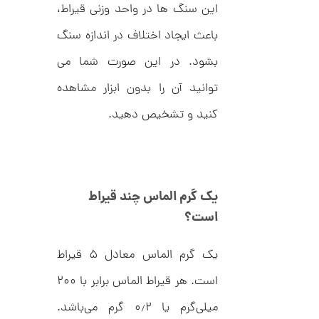
ت
1
این سنگ ها در واحد وزنی قیراط،
ر
2
ط
باعث ایجاد اختلاف در اندازه سنگ
ل
5
ا
بشود. در این صورت شما می
,
ا
ز
3
توانید آن را بدون ابزار مشاهده
ک
ا
6
کنید و تشخیص دهید.
ل
2
ک
ش
,
ن
م
0
ل
0
و
یک گرم الماس چند قیراط
ر
0
ا
است؟
ک
ت
د
و
C
یک گرم الماس معادل ۵ قیراط
R
م
8
است. هر قیراط الماس برابر با ۲۰۰
9
ا
8
ن
میلی‌گرم یا ۰٫۲ گرم می‌باشد.