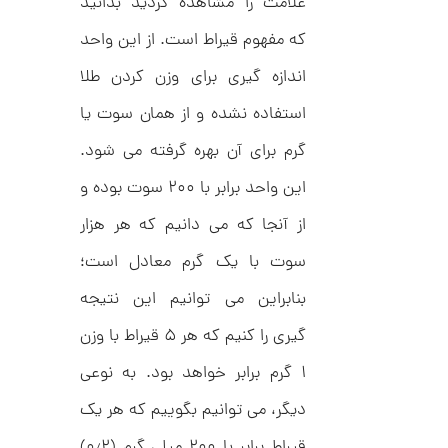
علامت را مشاهده کردید بدانید
C
ش
R
ت
5
که مفهوم قیراط است. از این واحد
8
ر
0
9
ط
اندازه گیری برای وزن کردن طلا
3
ل
,
ا
استفاده نشده و از همان سوت یا
ا
2
ز
8
ک
گرم برای آن بهره گرفته می شود.
ا
7
ل
این واحد برابر با ۲۰۰ سوت بوده و
,
ک
ش
از آنجا که می دانیم که هر هزار
0
ن
م
0
سوت با یک گرم معادل است؛
ل
0
و
بنابراین می توانیم این نتیجه
ر
ت
ا
گیری را کنیم که هر ۵ قیراط با وزن
ک
و
د
م
C
۱ گرم برابر خواهد بود. به نوعی
R
ا
8
دیگر، می توانیم بگوییم که هر یک
9
ن
1