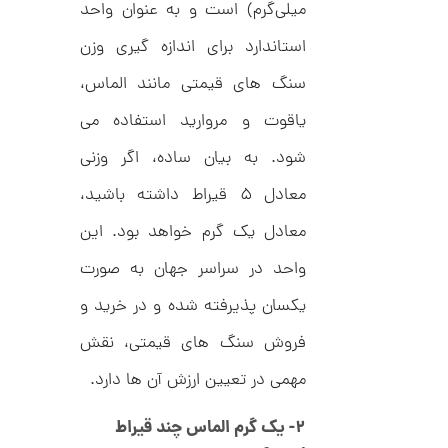
میلی‌گرم) است و به‌ عنوان واحد
ا
ن
استاندارد برای اندازه‌ گیری وزن
گ
ش
ت
6
سنگ‌ های قیمتی مانند الماس،
ر
7
ط
یاقوت و مروارید استفاده می‌
ل
,
ا
شود. به بیان ساده، اگر وزنی
ط
2
ر
معادل ۵ قیراط داشته باشید،
8
ح
ک
5
معادل یک گرم خواهد بود. این
ا
,
ر
واحد در سراسر جهان به‌ صورت
ت
0
ی
ه
یکسان پذیرفته شده و در خرید و
0
U
0
n
فروش سنگ‌ های قیمتی، نقش
l
ت
i
مهمی در تعیین ارزش آن‌ ها دارد.
m
و
i
م
t
۲- یک گرم الماس چند قیراط
e