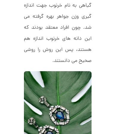
د
0
گیاهی به نام خرنوب جهت اندازه
C
0
R
گیری وزن جواهر بهره گرفته می
8
ت
9
6
شد. چون افراد معتقد بودند که
و
م
این دانه های خرنوب اندازه هم
ا
هستند، پس این روش را روشی
ن
صحیح می دانستند.
ا
ن
گ
ش
ت
2
ر
9
ط
ل
,
ا
ط
7
ر
8