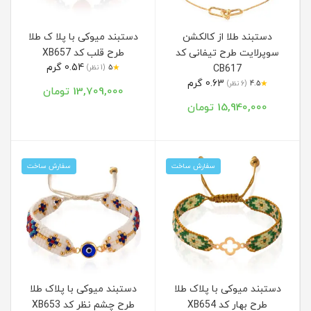
دستبند طلا از کالکشن
دستبند میوکی با پلا ک طلا
سوپرلایت طرح تیفانی کد
طرح قلب کد XB657
0.54 گرم
★
CB617
5
(1 نظر)
0.63 گرم
★
4.5
(6 نظر)
13,709,000 تومان
15,940,000 تومان
سفارش ساخت
سفارش ساخت
دستبند میوکی با پلاک طلا
دستبند میوکی با پلاک طلا
طرح بهار کد XB654
طرح چشم نظر کد XB653