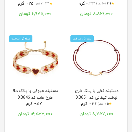
0.33 گرم
0.25 گرم
★
★
4.9
(10 نظر)
4.4
(7 نظر)
8,866,000 تومان
6,975,000 تومان
سفارش ساخت
سفارش ساخت
دستبند نخی با پلاک طرح
دستبند میوکی با پلاک طلا
لبخند تیفانی کد XB651
طرح قلب کد XB646
0.36 گرم
0.57 گرم
★
5
(1 نظر)
8,757,000 تومان
14,533,000 تومان