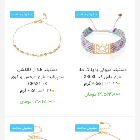
سفارش ساخت
سفارش ساخت
دستبند میوکی با پلاک طلا
دستبند طلا از کالکشن
طرح یاس کد XB680
سوپرلایت طرح هرمس و گوی
0.55 گرم
★
4.5
(4 نظر)
کد CB631
0.51 گرم
★
4.9
(9 نظر)
14,564,000 تومان
13,017,000 تومان
سفارش ساخت
سفارش ساخت