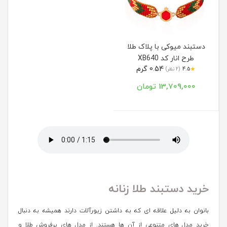
دستبند میوکی با پلاک طلا
طرح انار کد XB640
0.54 گرم
★
4.5
(2 نظر)
13,709,000 تومان
خرید دستبند طلا زنانه
بانوان به دلیل علاقه ای که به داشتن زیورآلات دارند همیشه به دنبال
خرید مدل های متنوعی از آن ها هستند. از مدل های پرفروش طلا و