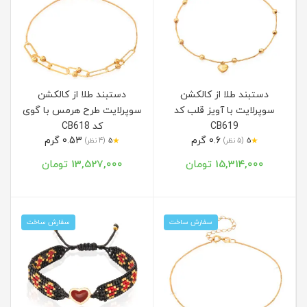
دستبند طلا از کالکشن
دستبند طلا از کالکشن
سوپرلایت با آویز قلب کد
سوپرلایت طرح هرمس با گوی
CB619
کد CB618
0.6 گرم
0.53 گرم
★
★
5
(5 نظر)
5
(4 نظر)
15,314,000 تومان
13,527,000 تومان
سفارش ساخت
سفارش ساخت