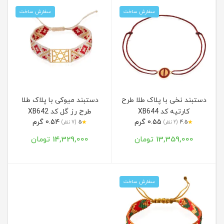
سفارش ساخت
سفارش ساخت
دستبند نخی با پلاک طلا طرح
دستبند میوکی با پلاک طلا
کارتیه کد XB644
طرح رز گل کد XB642
0.55 گرم
0.54 گرم
★
★
4.5
(2 نظر)
5
(7 نظر)
13,359,000 تومان
14,329,000 تومان
سفارش ساخت