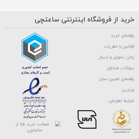
ساخته می شوند و در طرح های مختلف مانند دستبند طلا با سنگ و
مروارید، دستبندهای ساخته شده با انواع زنجیرها، دستبندهای طلا که با
خرید از فروشگاه اینترنتی ساعتچی
انواع بافت ها و چرم ترکیب شده اند و انواع تمیمه ها، برای سلیقه های
گوناگون به بازار عرضه می گردند. همچنین برندهای معروف جهان مانند
راهنمای خرید
شوپارد، هرمس، لویی ویتون وبسیاری از برندهای دیگر، هر سال طراحی
قوانین و مقررات
های خاصی از این زیور چشم نواز طراحی کرده و وارد بازار جهانی می کنند.
زمان تحویل و ارسال
برندهای ایرانی طلا نیز به دلیل محبوبیت برندهای جهانی، مدل هایی از آنها
سوالات متداول
را طراحی و به بازار داخلی عرضه می کند. مثلا دستبند طلا طرح تیفانی،
دستبند طلا طرح فرد، دستبند طلا طرح کارتیه، دستبند طلا طرح دیوید
راهنمای تعیین سایز
یورمن و دستبند طلا طرح امگا بسیار پرفروش و پرطرفدار هستند. به تازگی
ویترین
دستبندهای طلای النگویی نیز طرفداران بسیاری پیدا کرده است و در کنار
شرایط تعویض
دستبندهای طلای زنجیری مورد استفاده قرار می گیرند که از معروف ترین
آنها، می توان به دستبند لاو کارتیه اشاره کرد که بسیار خاص و پرطرفدار
می باشد.
بانوان برای خرید دستبند نیاز دارند تا با مدل های مختلف آن آشنایی پیدا