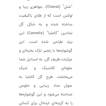
ح
ت
3
“شنل” (Chanel)، جواهری زیبا و
ی
,
ف
لوکس است که از طلای باکیفیت
ا
0
ن
ساخته شده و به شکل گل
ی
0
ک
0
د
نمادین “کاملیا” (Camelia) این
C
ت
R
برند طراحی شده است. این
8
و
9
گوشواره‌ها با زنجیر نازک بخیه‌ای و
م
5
ا
جزئیات ظریف گل، به استایل شما
ن
جلوه‌ای کلاسیک و شیک
می‌بخشند. طرح گل کاملیا به
عنوان نماد زیبایی و خلوص
ا
ن
گ
شناخته می‌شود و این گوشواره‌ها
ش
ت
5
را به گزینه‌ای ایده‌آل برای کسانی
ر