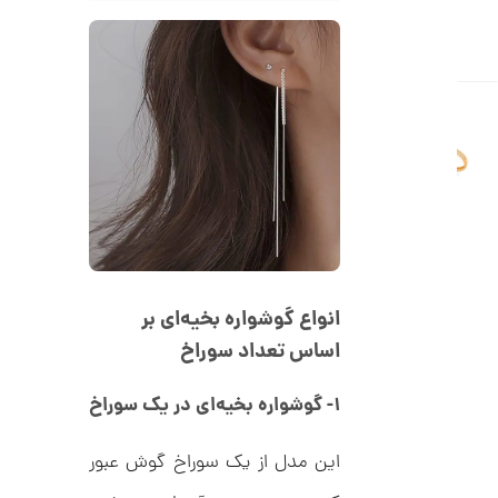
ا
ن
ا
ن
گ
ش
ت
2
ر
9
ط
ل
,
ا
ط
8
ر
انواع گوشواره بخیه‌ای بر
1
ح
اساس تعداد سوراخ
ت
3
ی
,
ف
۱- گوشواره بخیه‌ای در یک سوراخ
ا
0
ن
ی
0
این مدل از یک سوراخ گوش عبور
ک
0
د