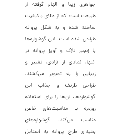
,
ک
جواهری زیبا و الهام گرفته از
ش
0
ن
طبیعت است که از طلای باکیفیت
م
0
ی
0
ن
ساخته شده و به شکل پروانه
ی
ت
م
طراحی شده است. این گوشواره‌ها
ا
و
ل
با زنجیر نازک و آویز پروانه در
م
ک
د
ا
انتها، نمادی از آزادی، تغییر و
C
R
ن
زیبایی را به تصویر می‌کشند.
8
9
طراحی ظریف و جذاب این
0
گوشواره‌ها، آن‌ها را برای استفاده
ا
ن
گ
روزمره یا مناسبت‌های خاص
ش
ت
2
مناسب می‌کند. گوشواره‌های
ر
6
ط
بخیه‌ای طرح پروانه به استایل
ل
,
ا