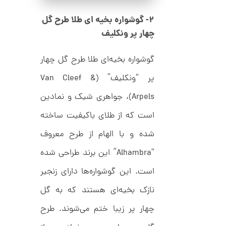
ک
6
ا
۲- گوشواره بخیه ای طلا طرح گل
3
ر
چهار پر ونکلیف
ت
,
ی
ه
0
گوشواره بخیه‌ای طلا طرح گل چهار
ک
0
د
C
پر “ونکلیف” (Van Cleef &
0
R
8
ت
Arpels)، جواهری شیک و نمادین
8
و
8
است که از طلای باکیفیت ساخته
م
شده و با الهام از طرح معروف
ا
ن
“Alhambra” این برند طراحی شده
است. این گوشواره‌ها دارای زنجیر
نازک بخیه‌ای هستند که به گل
ا
ن
چهار پر زیبا ختم می‌شوند. طرح
گ
ش