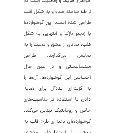
جواهری ظریف و رمانتیک است که
از طلا ساخته شده و به شکل قلب
ا
طراحی شده است. این گوشواره‌ها
ن
گ
با زنجیر نازک و انتهایی به شکل
ش
ت
2
ر
قلب، نمادی از عشق و محبت را به
9
ط
ل
نمایش می‌گذارند. طراحی
,
ا
ا
9
مینیمالیستی و در عین حال
ز
5
ک
احساسی این گوشواره‌ها، آن‌ها را
ا
9
ل
به گزینه‌ای ایده‌آل برای هدیه
,
ک
ش
0
ن
دادن یا استفاده در مناسبت‌های
م
0
ی
خاص و رومانتیک تبدیل می‌کند.
0
ن
ی
گوشواره‌های بخیه‌ای طرح قلب به
ت
م
ا
و
راحتی با استایل‌های مختلف