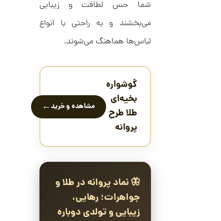
شما حس لطافت و زیبایی
ا
1
ز
5
می‌بخشند و به راحتی با انواع
ک
ا
1
لباس‌ها هماهنگ می‌شوند.
ل
,
ک
ش
0
ن
م
0
ی
گوشواره
0
ن
بخیه‌ای
ی
ت
←
مشاهده و خرید
م
طلا طرح
ا
و
ل
پروانه
م
ط
ر
ا
ح
ه
ن
ش
ت
🦋 نماد پروانه در طلا و
ض
ل
جواهرات؛ رهایی،
ع
ا
ی
ن
زیبایی و تولدی دوباره
ک
گ