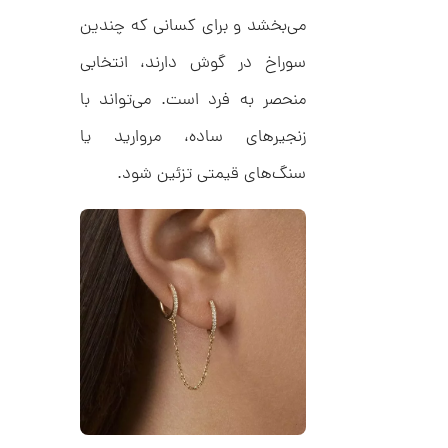
,
ف
ا
می‌بخشد و برای کسانی که چندین
0
ن
ی
0
سوراخ در گوش دارند، انتخابی
ک
0
د
منحصر به فرد است. می‌تواند با
C
ت
R
زنجیرهای ساده، مروارید یا
8
و
9
م
سنگ‌های قیمتی تزئین شود.
4
ا
ن
ا
ن
گ
ش
ت
6
ر
7
ط
ل
,
ا