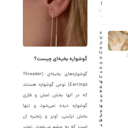
ح
)
ه
ن
ش
ت
0
ض
ل
ع
ا
۷
ی
ن
تا
ک
گ
از
د
ش
ج
C
ت
1
ذا
R
ر
بت
گوشواره بخیه‌ای چیست؟
1
8
ط
ری
8
ل
2
ن
9
ا
م
گوشواره‌های بخیه‌ای (Threader
,
ط
دل
ر
ها
4
Earrings) نوعی گوشواره هستند
ح
ی
ک
6
ط
ا
که در آنها بخش اصلی و فلزی
لا
3
ر
ال
ت
گوشواره دیده نمی‌شود و تنها
ها
,
ی
م
ه
0
بخش تزئینی، آویز و زنجیره آن
گر
ک
فت
0
د
ه
است که به چشم می‌خورد. زنجیر