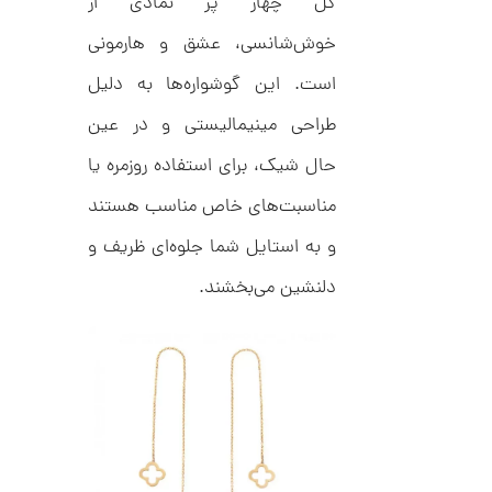
گل چهار پر نمادی از
ت
1
ر
2
خوش‌شانسی، عشق و هارمونی
ط
ل
5
ا
است. این گوشواره‌ها به دلیل
,
ا
ز
طراحی مینیمالیستی و در عین
4
ک
ا
7
حال شیک، برای استفاده روزمره یا
ل
8
ک
مناسبت‌های خاص مناسب هستند
ش
,
ن
و به استایل شما جلوه‌ای ظریف و
م
0
ل
0
دلنشین می‌بخشند.
و
ر
0
ا
ک
ت
د
و
C
R
م
8
9
ا
8
ن