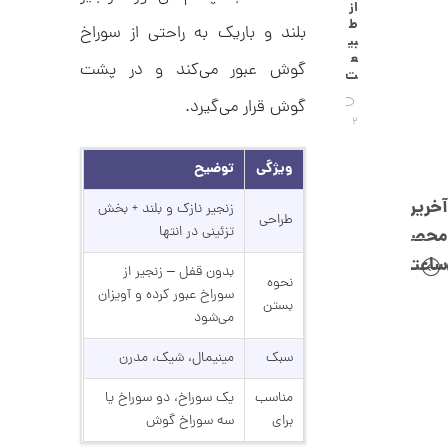
C
از
0
R
ط
بلند و باریک به راحتی از سوراخ
8
ت
بی
8
ع
و
گوش عبور می‌کند و در پشت
8
ت
م
گوش قرار می‌گیرد.
ا
2
ن
ویژگی
توضیح
آخرین
زنجیر نازک و بلند + بخش
طراحی
تزئینی در انتها
محصولات
ا
ن
ساعتچی
گ
بدون قفل – زنجیر از
نحوه
ش
سوراخ عبور کرده و آویزان
ت
1
بستن
می‌شود
ر
2
ط
ل
سبک
مینیمال، شیک، مدرن
5
ا
,
ا
مناسب
یک سوراخ، دو سوراخ یا
ز
4
برای
سه سوراخ گوش
ک
ا
7