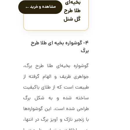
بخیه‌ای
ا
←
مشاهده و خرید
ن
طلا طرح
گ
گل شنل
ش
ت
6
ر
7
ط
ل
,
۴- گوشواره بخیه ای طلا طرح
ا
ط
3
برگ
ر
4
ح
ک
7
گوشواره بخیه‌ای طلا طرح برگ،
ا
,
ر
جواهری ظریف و الهام گرفته از
ت
0
ی
طبیعت است که از طلای باکیفیت
ه
0
U
0
n
ساخته شده و به شکل برگ
l
ت
i
طراحی شده است. این گوشواره‌ها
m
و
i
با زنجیر نازک و آویز برگ در انتها،
م
t
e