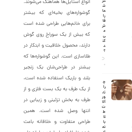
س
انواع استایل‌ها هماهنگ می‌شوند.
9
ط
ش
ل
,
ما
گوشواره‌های بخیه‌ای که بیشتر
ا
را
ا
9
فا
برای خانم‌هایی طراحی شده است
ز
ش
5
ک
م
ا
که بیش از یک سوراخ روی گوش
9
ی‌
ل
کن
,
ک
دارند، محصول خلاقیت و ابتکار در
د
ش
؟
0
ن
طلاسازی است. این گوشواره‌ها که
م
0
ی
0
بیشتر در طراحی‌شان یک زنجیر
0
ن
ی
ت
بلند و باریک استفاده شده است،
م
چ
ا
و
را
از یک طرف به یک بست فلزی و از
ل
زی
م
ک
ور
د
طرف به بخش تزئینی و زیبایی در
ا
آلا
C
ت
R
ن
انتها وصل شده است. همین
ط
8
لا
9
طراحی متفاوت و خلاقانه باعث
با
0
نم