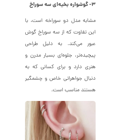
۳- گوشواره بخیه‌ای سه سوراخ
ط
3
ر
4
ح
مشابه مدل دو سوراخه است، با
ک
7
ا
,
این تفاوت که از سه سوراخ گوش
ر
ت
0
ی
عبور می‌کند. به دلیل طراحی
ه
0
U
پیچیده‌تر، جلوه‌ای بسیار مدرن و
0
n
l
هنری دارد و برای کسانی که به
ت
i
m
و
دنبال جواهراتی خاص و چشمگیر
i
م
t
هستند مناسب است.
e
ا
d
م
ن
د
ل
پ
ه
ن
ا
ک
ن
د
گ