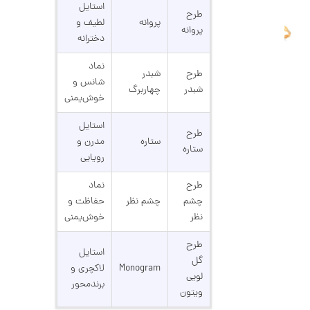
استایل
ا
طرح
ن
پروانه
لطیف و
پروانه
گ
دخترانه
ش
ت
2
نماد
ر
طرح
شبدر
6
ط
شانس و
شبدر
چهاربرگ
ل
,
خوش‌یمنی
ا
ط
2
استایل
ر
طرح
3
ح
ستاره
مدرن و
ستاره
ه
5
رویایی
ر
,
م
طرح
نماد
س
0
ک
چشم
چشم نظر
حفاظت و
د
0
نظر
خوش‌یمنی
C
0
R
طرح
8
ت
استایل
9
گل
Monogram
لاکچری و
6
و
لویی
برندمحور
م
ویتون