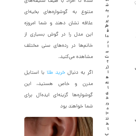
اد
شده تا افراد با طیف سلیقه‌های
ا
ش
ن
بد
متنوع به گوشواره‌های بخیه‌ای
گ
ر
ش
پر
علاقه نشان دهند و شما امروزه
ت
2
طر
ر
ف
6
این مدل را در گوش بسیاری از
ط
دا
ل
,
ر
ا
خانم‌ها در رده‌های سنی مختلف
ا
ا
1
س
ز
مشاهده می‌کنید.
ت
5
ک
؟
ا
1
(ر
ل
اگر به دنبال
خرید طلا
با استایل
ا
,
ک
ه
ش
نم
مدرن و خاص هستید، این
0
ن
ا
م
0
ی
گوشواره‌ها گزینه‌ای ایده‌آل برای
ی
خ
0
ن
ری
شما خواهند بود
ی
د
ت
م
+ا
ا
و
نت
ل
خ
م
ط
ا
ر
ب
ا