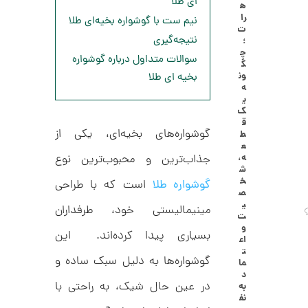
ای طلا
ه
ا
3
را
نیم ست با گوشواره بخیه‌ای طلا
ل
ت
,
ک
نتیجه‌گیری
؛
ش
چ
0
ن
سوالات متداول درباره گوشواره
گ
م
0
ون
بخیه ای طلا
ل
ه
0
و
ی
ر
ت
ک
ا
ق
ک
و
گوشواره‌های بخیه‌ای، یکی از
ط
د
ع
م
C
ه،
جذاب‌ترین و محبوب‌ترین نوع
R
ا
ش
8
خ
گوشواره طلا
است که با طراحی
9
ن
ص
1
ی
مینیمالیستی خود، طرفداران
ت
و
بسیاری پیدا کرده‌اند. این
اع
ا
ت
ن
گوشواره‌ها به دلیل سبک ساده و
ما
گ
د
ش
در عین حال شیک، به راحتی با
به
ت
2
نف
ر