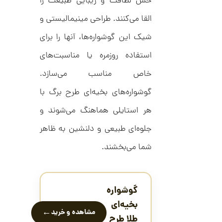
ا
حس لطافت و زیبایی طبیعت را
d
م
ن
القا می‌کنند. طراحی مینیمالیستی و
د
ل
شیک این گوشواره‌ها، آنها را برای
پ
ه
ن
استفاده روزمره یا مناسبت‌های
ا
ک
ن
د
گ
خاص مناسب می‌سازد.
C
ش
R
ت
5
گوشواره‌های بخیه‌ای طرح برگ با
8
ر
0
9
ط
هر استایلی هماهنگ می‌شوند و
3
ل
,
ا
جلوه‌ای طبیعی و دلنشین به ظاهر
ا
3
ز
3
شما می‌بخشند.
ک
ا
3
ل
,
ک
ش
0
گوشواره
ن
م
0
بخیه‌ای
ل
←
مشاهده و خرید
0
و
طلا طرح