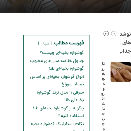
نوشته
های
فهرست مطالب
پنهان
جذاب
گوشواره بخیه‌ای چیست؟
جدول خلاصه مدل‌های محبوب
تا
گوشواره بخیه‌ای طلا
ری
خ
ا
انواع گوشواره بخیه‌ای بر اساس
چ
ن
ه
تعداد سوراخ
گ
و
ش
معرفی ۹ مدل ترند گوشواره
رو
ت
5
ان
بخیه‌ای طلا
ر
ش
0
ط
چگونه از گوشواره بخیه‌ای طلا
نا
ل
,
س
ا
استفاده کنیم؟
ی
ا
3
ج
نکات استایلینگ گوشواره بخیه
ز
وا
3
ک