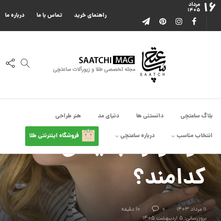
۱۶
مرداد
۱۴۰۵
راهنمای خرید
تماس با ما
درباره ما
انتخاب استایل
,
انتخاب مناسب
,
چی بندازم
پرکاربردترین مدل های
بلاگ ساعتچی
دانستنی ها
دنیای مد
هنر طراحی
گوشواره بخیه‌ای
انتخاب مناسب
درباره ساعتچی
فروشگاه اینترنتی طلا
کدامند؟
۱۱ مرداد ۱۴۰۳
0
10 دقیقه
بروزرسانی: ۵ اردیبهشت ۱۴۰۵