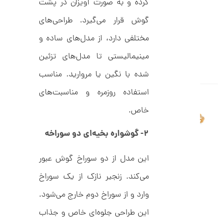
کرده و به صورت آویزان در پشت
C
ت
R
8
گوش قرار می‌گیرد. طراحی‌های
و
9
م
5
مختلفی دارد، از مدل‌های ساده و
ا
مینیمالیستی تا مدل‌های تزئین
ن
شده با نگین یا مروارید. مناسب
استفاده روزمره و مناسبت‌های
ا
خاص.
ن
گ
ش
۲- گوشواره بخیه‌ای دو سوراخه
ت
5
ر
9
ط
این مدل از دو سوراخ گوش عبور
ل
,
ا
می‌کند. زنجیر نازک از یک سوراخ
ط
6
ر
2
وارد و از سوراخ دوم خارج می‌شود.
ح
ت
6
ی
این طراحی جلوه‌ای خاص و جذاب