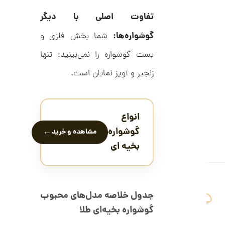
ل
8
ک
تفاوت اصلی با دیگر
ش
,
ن
گوشواره‌ها:
شما بخش فلزی و
م
0
ل
بست گوشواره را نمی‌بینید؛ تنها
0
و
ر
0
زنجیر و آویز نمایان است.
ا
ک
ت
د
و
C
R
م
انواع
8
9
ا
گوشواره
←
مشاهده و خرید
8
ن
بخیه ای
ا
ن
جدول خلاصه مدل‌های محبوب
گ
ش
گوشواره بخیه‌ای طلا
ت
1