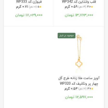
قلب ولنتاین کد WP342
فیوژن کد WP333
0.59 گرم
0.71 گرم
★
★
4.6
(14 نظر)
5
(10 نظر)
13,763,000 تومان
17,029,000 تومان
موجود در انبار
آویز ساعت طلا زنانه طرح گل
چهار پر ونکلیف کد WP320
0.54 گرم
★
4.9
(17 نظر)
12,597,000 تومان