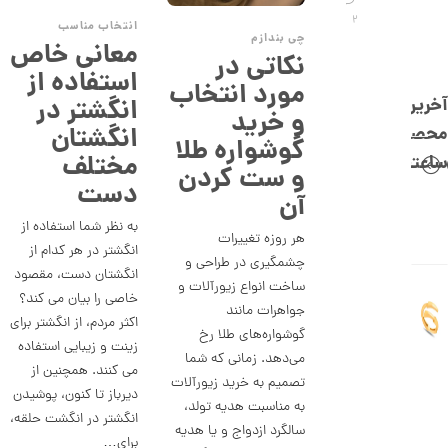
,
2
انتخاب مناسب
0
چی بندازم
معانی خاص
نکاتی در
0
استفاده از
مورد انتخاب
0
انگشتر در
آخرین
و خرید
ت
انگشتان
محصولات
گوشواره طلا
و
مختلف
ساعتچی
و ست کردن
م
دست
آن
ا
به نظر شما استفاده از
ن
هر روزه تغییرات
انگشتر در هر کدام از
چشمگیری در طراحی و
انگشتان دست، مقصود
ساخت انواع زیورآلات و
ا
خاصی را بیان می کند؟
جواهرات مانند
ن
اکثر مردم، از انگشتر برای
گ
گوشواره‌های طلا رخ
ش
زینت و زیبایی استفاده
می‌دهد. زمانی که شما
ت
می کنند. همچنین از
ر
تصمیم به خرید زیورآلات
دیرباز تا کنون، پوشیدن
ط
به مناسبت هدیه تولد،
ل
انگشتر در انگشت حلقه،
ا
سالگرد ازدواج و یا هدیه
برای…
ا