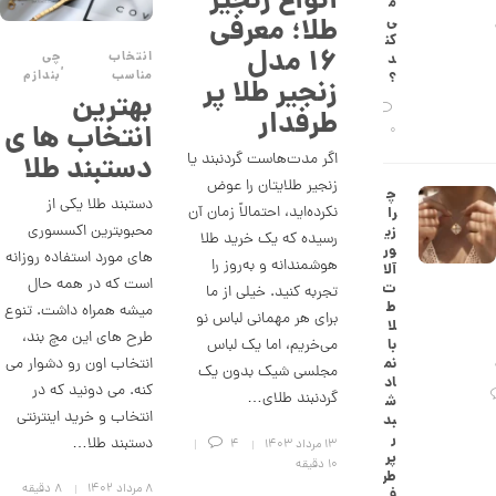
انواع زنجیر
م
ش
طلا؛ معرفی
ی‌
ت
کن
ض
۱۶ مدل
انتخاب
چی
د
ل
,
مناسب
بندازم
؟
زنجیر طلا پر
ع
بهترین
ی
طرفدار
ک
انتخاب ها ی
0
د
اگر مدت‌هاست گردنبند یا
دستبند طلا
C
R
زنجیر طلایتان را عوض
چ
8
دستبند طلا یکی از
نکرده‌اید، احتمالاً زمان آن
را
8
محبوبترین اکسسوری
زی
9
رسیده که یک خرید طلا
ور
های مورد استفاده روزانه
هوشمندانه و به‌روز را
آلا
2
است که در همه حال
ت
تجربه کنید. خیلی از ما
6
ط
میشه همراه داشت. تنوع
برای هر مهمانی لباس نو
لا
طرح های این مچ بند،
,
می‌خریم، اما یک لباس
با
انتخاب اون رو دشوار می
نم
6
مجلسی شیک بدون یک
اد
کنه. می دونید که در
گردنبند طلای…
9
ش
انتخاب و خرید اینترنتی
بد
5
ر
دستبند طلا…
۱۳ مرداد ۱۴۰۳
4
پر
,
10 دقیقه
طر
۸ مرداد ۱۴۰۲
8 دقیقه