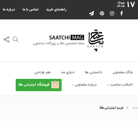
۱۷
ا
مرداد
۱۴۰۵
ا
راهنمای خرید
تماس با ما
درباره ما
ز
ک
ا
ل
ک
ش
ن
م
ی
ن
ی
م
بلاگ ساعتچی
دانستنی ها
دنیای مد
هنر طراحی
ا
ل
انتخاب مناسب
درباره ساعتچی
فروشگاه اینترنتی طلا
ک
د
C
R
8
خرید اینترنتی طلا
خانه
9
0
3