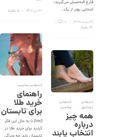
فارغ التحصیلی می‌گیرید؛
ز
انتخابی بهتر از یک…
ک
۲۰ دی ۱۴۰۱
5 دقیقه
ا
ل
۳۱ مرداد ۱۳۹۹
0
ک
13 دقیقه
ش
ن
م
ل
و
ر
ا
ک
د
C
R
انتخاب مناسب
8
راهنمای
9
8
خرید طلا
انتخاب
انتخاب
,
استایل
مناسب
برای تابستان
1
همه چیز
2
[toc] تا به حال این فکر
درباره
8
کردید برای خرید طلا در
انتخاب پابند
,
تابستان باید چه ویژگی