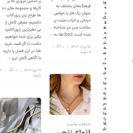
بر اساس مروری که بر
ون
گ
فرهنگ‌های مختلف به
ه
کارها و مجموعه های ده
ش
ی
عنوان یک فلز با خواص
ت
ها طراح برتر زیورآلات
ک
ر
درمانی و اثرات مثبت بر
داشتیم، معرفی کامل از
ق
ط
سلامت بدن نیز شناخته
ط
بی نظیرترین زیورآلاتنرد
ل
ع
شده است. [toc] طلا به…
ا
پائیز برای شما خواهیم
ه،
ا
ش
داشت تا اگر قصد خرید
ز
۱۵ مرداد ۱۴۰۳
0
خ
ک
طلا در این فصل را دارید
9 دقیقه
ص
ا
ی
با آگاهی کامل تری…
ل
ت
ک
و
ش
۲۹ مهر ۱۴۰۳
0
6
اع
ن
دقیقه
ت
م
ما
ی
د
ن
به
ی
نف
م
س
ا
ش
ل
ما
ط
را
ر
فا
انتخاب مناسب
ح
ش
ه