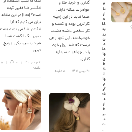
شما به سبب استفاده از
گذاری و خرید طلا و
۷
ک
انگشتر طلا تغییر کرده
تا
ا
جواهرات علاقه دارند،
از
ر
است؟ [toc] در این مقاله،
حتما نباید در این زمینه
ج
ت
بیان می کنیم که آیا
کارآفرین بوده و کسب و
ذا
ی
انگشتر طلا می تواند باعث
بت
ه
کار شخصی داشته باشند.
ری
ک
تغییر رنگ انگشت شما
خوشبختانه، این تنها راهی
ن
د
شود یا خیر. یکی از رایج
م
C
نیست که شما پول خود
دل
R
ترین…
را در جواهرات سرمایه
ها
8
ی
گذاری…
8
۶ بهمن ۱۴۰۱
0
8
ط
8
دقیقه
لا
۲۰ بهمن ۱۴۰۱
5 دقیقه
ال
1
ها
1
م
گر
4
فت
ه
,
از
8
ط
بی
0
ع
ت
2