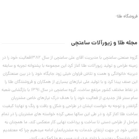
ن
5
م
8
د
فروشگاه طلا
-
ل
,
ه
6
ا
ی
7
د
مجله طلا و زیورآلات ساعتچی
س
5
ت
,
گروه صنعتی ساعتچی با مدیریت آقای علی ساعتچی از سال 1382فعالیت خود را در
ب
ن
0
زمینه طراحی و تولید زیورآلات طلا آغاز کرد این مجموعه با پشتوانه تجربه و سابقه
د
0
دیرینه خانوادگی و همت و تلاش فراوان خیلی زود جایگاه خود را در بین صنعتگران
ت
ا
این صنف پیدا کرد و با تولید ملی نیازهای بسیاری از همکاران و فروشندگان طلا را
0
ب
در نقاط مختلف کشور مرتفع ساخت. گروه ساعتچی در سال 1391 با بازگشایی شعبه
ت
س
ت
سام سنتر فاز جدیدی از فعالیت خود را با هدف درک نیازهای خاص مشتریان
و
ا
گرانقدر و توجه به خواست ایشان در طراحی و شکل و بافت و رنگ و نهایتا کیفیت
م
ن
ه
ساخت طلا آغاز کرد و در طی این سالها سعی کرده خواسته های مشتریان را در تمام
ا
مراحل از طراحی دستی تا ساخت و پرداخت نهایی کار منعکس کند. ما همچنان به
۷
ن
مرداد
تلاش خود در جهت ارتقای خدمات به مشتریانمان ادامه میدهیم چرا که معتقدیم
۱۴۰۳
آنان شایستگی بهترین را دارند و در این مسیر به ما کمک می کنند.