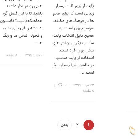
پابند از زیور آلات بسیار
هایی رو در نظر داشته
0
زیبایی است که برای خانم
باشید تا با این فصل گرم
8
ها در فرهنگ‌های مختلف
هماهنگ باشید؟ تابستون
8
سراسر جهان است. به
همیشه زمانی برای تغییر
,
همین دلیل انتخاب پابند
و تحوله. لباس ها و رنگ
0
مناسب یکی از چالش‌های
ها…
0
پیش روی افراد است.
۲ مرداد ۱۳۹۹
9 دقیقه
استفاده از پابند مناسب
0
در ظاهری زیبا بسیار موثر
ت
است….
و
م
۲۲ خرداد ۱۳۹۹
0
8 دقیقه
ا
ن
ا
2
1
بعدی
ن
گ
ش