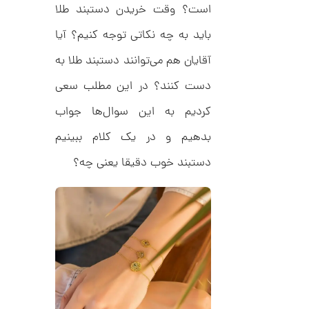
د
ش
است؟ وقت خریدن دستبند طلا
C
ت
1
R
ر
باید به چه نکاتی توجه کنیم؟‌ آیا
1
8
ط
8
ل
2
آقایان هم می‌توانند دستبند طلا به
9
ا
,
ط
دست کنند؟ در این مطلب سعی
ر
8
ح
کردیم به این سوال‌ها جواب
ک
0
ا
بدهیم و در یک کلام ببینیم
8
ر
ت
,
ی
دستبند خوب دقیقا یعنی چه؟
ه
0
ک
0
د
C
0
R
8
ت
8
و
8
م
ا