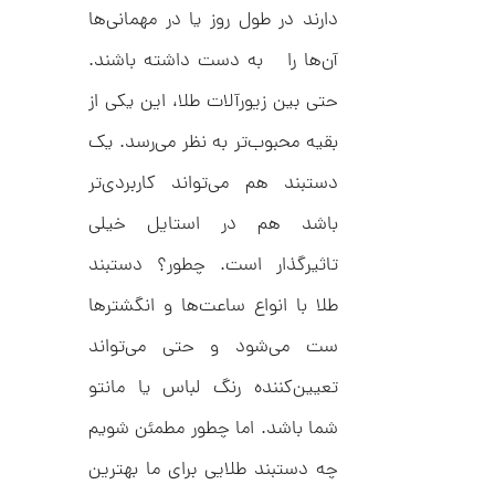
ا
2
دارند در طول روز یا در مهمانی‌ها
ز
3
ک
آن‌ها را به دست داشته باشند.
ا
1
ل
حتی بین زیورآلات طلا، این یکی از
,
ک
ش
0
بقیه محبوب‌تر به نظر می‌رسد. یک
ن
م
0
دستبند هم می‌تواند کاربردی‌تر
ی
0
ن
باشد هم در استایل خیلی
ی
ت
م
ا
تاثیرگذار است. چطور؟ دستبند
و
ل
م
ط
طلا با انواع ساعت‌ها و انگشترها
ر
ا
ح
ست می‌شود و حتی می‌تواند
ه
ن
ش
تعیین‌کننده رنگ لباس یا مانتو
ت
ض
شما باشد. اما چطور مطمئن شویم
ل
ع
ا
ی
چه دستبند طلایی برای ما بهترین
ن
ک
گ