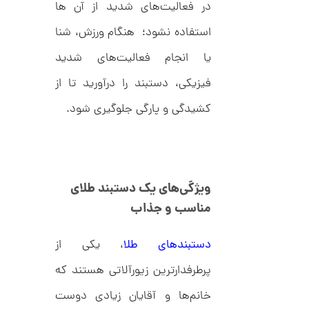
,
ک
در فعالیت‌های شدید از آن ها
ش
0
ن
استفاده نشود؛ هنگام ورزش، شنا
م
0
ی
یا انجام فعالیت‌های شدید
0
ن
ی
ت
فیزیکی، دستبند را درآورید تا از
م
ا
و
ل
کشیدگی و پارگی جلوگیری شود.
م
ک
د
ا
C
R
ن
8
9
ویژگی‌های یک دستبند طلای
0
مناسب و جذاب
ا
ن
گ
دستبندهای طلا
، یکی از
ش
ت
2
پرطرفدارترین زیورآلاتی هستند که
ر
6
ط
خانم‌ها و آقایان زیادی دوست
ل
,
ا