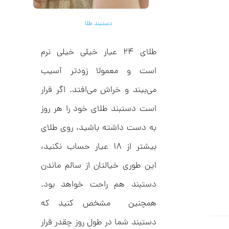
ر
3
ط
ل
,
دستبند طلا
ا
ط
4
ر
0
طلای ۲۴ عیار خیلی خیلی نرم
ح
ج
1
ن
است و معمولا زودتر آسیب
,
ا
ق
می‌بیند و خراش می‌افتد. اگر قرار
0
ی
ت
0
است دستبند طلای خود را هر روز
ک
0
ن
به دست داشته باشید، روی طلای
گ
ت
ی
بیشتر از ۱۸ عیار حساب نکنید‌،
ن
و
ک
م
این طوری خیالتان از سالم ماندن
د
C
ا
R
دستبند هم راحت خواهد بود.
8
ن
9
همچنین مشخص کنید که
7
دستبند شما در طول روز چقدر قرار