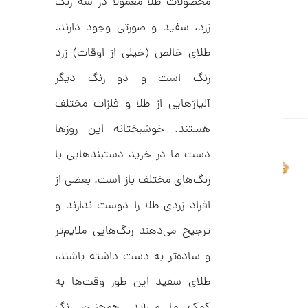
محصولات طلا معمولاً در سه رنگ
C
ت
R
زرد، سفید و صورتی وجود دارند.
8
و
9
م
5
طلای خالص (خیلی از اوقات) زرد
ا
رنگ است و دو رنگ دیگر
ن
آلیاژهایی از طلا و فلزات مختلف
هستند. خوشبختانه این روزها
ا
دست ما در خرید دستبندهایی با
ن
گ
رنگ‌های مختلف باز است. بعضی از
ش
ت
5
افراد زردی طلا را دوست ندارند و
ر
7
ط
ل
ترجیح می‌دهند رنگ‌هایی ملایم‌تر
,
ا
ط
6
و ساده‌تر به دست داشته باشند،
ر
5
ح
طلای سفید این طور وقت‌ها به
ت
6
ی
کمک ما می‌آید. همچنین رنگ