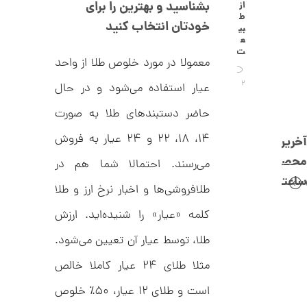
C
بشناسید و بهترین را برای
از
0
R
ط
8
خودتان انتخاب کنید
ت
بی
8
ع
و
8
ت
معمولا در مورد خلوص طلا از واحد
م
ا
2
عیار استفاده می‌شود و در حال
ن
حاضر دستبندهای طلا به صورت
۱۴، ۱۸، ۲۲ و ۲۴ عیار به فروش
آخرین
محصولات
ا
می‌رسند. احتمالا شما هم در
ن
ساعتچی
گ
طلافروشی‌ها و اخبار نرخ ارز و طلا
ش
ت
1
کلمه «عیار» را شنیده‌اید. ارزش
ر
2
ط
طلا، توسط عیار آن تعیین می‌شود.
ل
5
ا
مثلا طلای ۲۴ عیار کاملا خالص
,
ا
ز
8
است و طلای ۱۲ عیار، ۵۰٪ خلوص
ک
ا
6