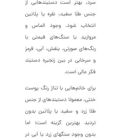
ح
سرد، بهتر است دستبندهایی از
ت
0
ی
جنس طلا سفید، نقره یا پلاتین
,
ف
ا
0
انتخاب شود. وجود الماس و
ن
ی
0
مروارید یا سنگ‌های قیمتی با
ک
0
د
رنگ‌های صورتی، بنفش، آبی، قرمز
C
ت
R
8
و سرخابی در بین زنجیره دستبند
و
9
م
5
فکر عالی است.
ا
ن
برای خانم‌هایی با تناژ رنگ پوست
خنثی، معمولا دستبندهای از جنس
طلا زرد و سفید یا پلاتین بدون
ا
ن
تردید بهترین گزینه است؛ اما
گ
ش
بدون وجود سنگ‎های زرد یا آبی در
ت
5
ر