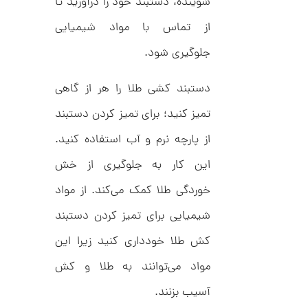
ا
شوینده، دستبند خود را درآورید تا
d
م
ن
از تماس با مواد شیمیایی
د
ل
پ
جلوگیری شود.
ه
ن
ا
ک
دستبند کشی طلا را هر از گاهی
ن
د
گ
C
ش
تمیز کنید؛ برای تمیز کردن دستبند
R
ت
5
8
ر
از پارچه نرم و آب استفاده کنید.
0
9
ط
3
ل
,
این کار به جلوگیری از خش
ا
ا
4
خوردگی طلا کمک می‌کند. از مواد
ز
8
ک
شیمیایی برای تمیز کردن دستبند
ا
8
ل
,
کش طلا خودداری کنید زیرا این
ک
ش
0
ن
مواد می‌توانند به طلا و کش
م
0
ل
آسیب بزنند.
0
و