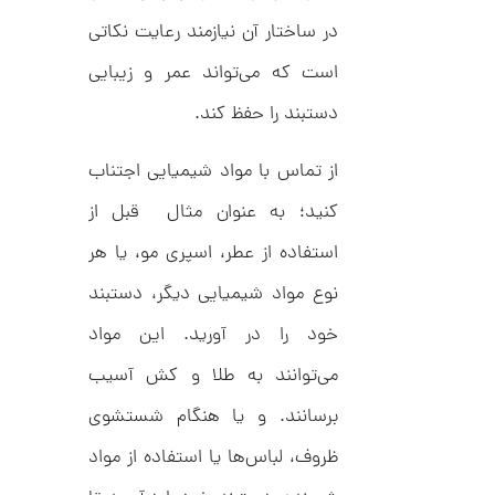
ا
در ساختار آن نیازمند رعایت نکاتی
ن
گ
ش
است که می‌تواند عمر و زیبایی
ت
6
ر
دستبند را حفظ کند.
7
ط
ل
,
ا
از تماس با مواد شیمیایی اجتناب
ط
5
ر
کنید؛ به عنوان مثال قبل از
5
ح
ک
4
استفاده از عطر، اسپری مو، یا هر
ا
,
ر
نوع مواد شیمیایی دیگر، دستبند
ت
0
ی
خود را در آورید. این مواد
ه
0
U
0
n
می‌توانند به طلا و کش آسیب
l
ت
i
برسانند. و یا هنگام شستشوی
m
و
i
ظروف، لباس‌ها یا استفاده از مواد
م
t
e