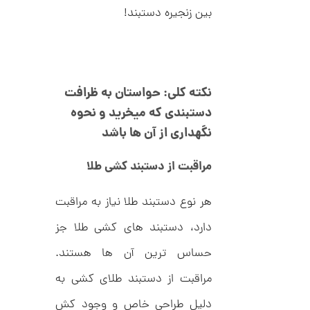
7
ط
بین زنجیره دستبند!
ل
,
ا
ط
6
ر
5
ح
ت
6
نکته کلی: حواستان به ظرافت
ی
,
ف
دستبندی که میخرید و نحوه
ا
0
ن
نگهداری از آن ها باشد
ی
0
ک
0
د
مراقبت از دستبند کشی طلا
C
ت
R
8
هر نوع دستبند طلا نیاز به مراقبت
و
9
م
4
دارد، دستبند های کشی طلا جز
ا
حساس ترین آن ها هستند.
ن
مراقبت از دستبند طلای کشی به
دلیل طراحی خاص و وجود کش