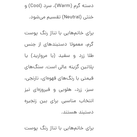
د
0
دسته گرم (Warm)، سرد (Cool) و
C
0
R
خنثی (Neutral) تقسیم می‌شود.
8
ت
9
6
و
برای خانم‌هایی با تناژ رنگ پوست
م
گرم، معمولا دستبندهای از جنس
ا
ن
طلا زرد و سفید (با مروارید) یا
پلاتین گزینه عالی است. سنگ‌های
قیمتی با رنگ‌های قهوه‌ای، نارنجی،
ا
ن
سبز، زرد، هلویی و فیروزه‌ای نیز
گ
ش
انتخاب مناسبی برای بین زنجیره
ت
3
ر
1
ط
دستبند هستند.
ل
,
ا
ط
3
برای خانم‌هایی با تناژ رنگ پوست
ر
4