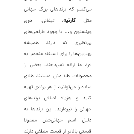
ل
م
ک
می‌کنیم که برندهای بزرگ جهانی
د
ا
C
کارتیه
مثل
، تیفانی، هری
R
ن
8
وینستون و… با وجود طراحی‌های
9
0
بی‌نظیری که دارند همیشه
ا
ن
بهترین‌ها را برای استفاه منحصر به
گ
ش
فرد ما ارائه نمی‌دهند. بعضی از
ت
2
ر
محصولات طلا مثل دستبند طلای
6
ط
ل
,
ساده را می‌توانید از هر برندی تهیه
ا
ا
2
کنید و هزینه اضافی برندهای
ز
3
ک
جهانی را نپردازید. این برندها به
ا
1
ل
,
ک
دلیل اسم جهانی‌شان معمولا
ش
0
ن
قیمتی بالاتر از قیمت منطقی دارند