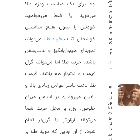
س
0
چه برای یک مناسبت ویژه طلا
ط
ش
ل
,
ما
ا
می‌خرید یا فقط می‌خواهید
را
ا
0
فا
ز
خودتان را بدون هیچ مناسبتی
ش
5
ک
م
ا
1
ی‌
خوشحال کنید،
خرید طلا
می‌تواند
ل
کن
,
ک
د
تجربه‌ای هیجان‌انگیز و لذت‌بخش
ش
؟
0
ن
باشد. خرید طلا اما می‌تواند گران‌
م
0
ی
0
0
ن
قیمت و دشوار هم باشد. قیمت
ی
ت
م
طلا تحت تاثیر عوامل زیادی بالا و
چ
ا
و
را
ل
پایین می‌رود و بر اساس میزان
زی
م
ک
ور
د
ا
خلوص، وزن و محل خرید شما
آلا
C
ت
R
ن
ط
می‌تواند ارزان‌تر یا گران‌تر تمام
8
لا
9
با
شود. از آن جایی که خرید طلا بر
0
نم