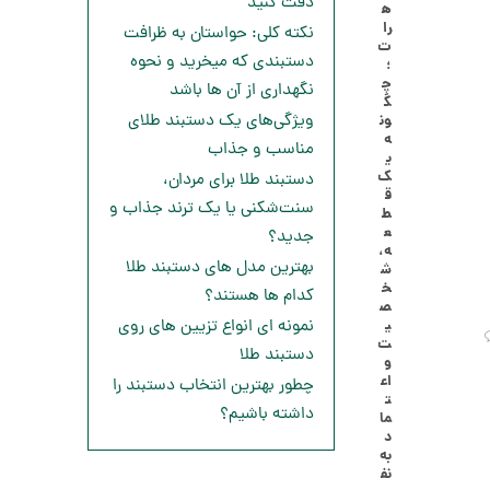
دقت کنید
ه
ا
8
را
نکته کلی: حواستان به ظرافت
ل
ت
,
ک
دستبندی که میخرید و نحوه
؛
ش
چ
0
نگهداری از آن ها باشد
ن
گ
م
0
ویژگی‌های یک دستبند طلای
ون
ل
ه
0
و
مناسب و جذاب
ی
ر
ت
ک
دستبند طلا برای مردان،
ا
ق
ک
و
سنت‌شکنی یا یک ترند جذاب و
ط
د
ع
جدید؟
م
C
ه،
R
بهترین مدل های دستبند طلا
ا
ش
8
خ
کدام ها هستند؟
9
ن
ص
1
ی
نمونه ای انواع تزیین های روی
ت
دستبند طلا
و
اع
چطور بهترین انتخاب دستبند را
ا
ت
ن
داشته باشیم؟
ما
گ
د
ش
به
ت
3
نف
ر