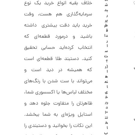
اد
خلاف بقیه انواع خرید یک نوع
ا
ش
ن
بد
گ
سرمایه‌گذاری هم هست، وقت
ر
ش
پر
ت
2
خرید باید دقت بیشتری داشته
طر
ر
ف
6
ط
دا
باشید و درمورد قطعه‌ای که
ل
,
ر
ا
ا
انتخاب کرده‌اید حسابی تحقیق
ا
2
س
ز
ت
3
کنید. دستبند طلا قطعه‌ای است
ک
؟
ا
1
(ر
که همیشه در دید است و
ل
ا
,
ک
ه
ش
می‌تواند با ست شدن با رنگ‌های
نم
0
ن
ا
م
0
مختلف لباس‌ها یا اکسسوری شما،
ی
ی
خ
0
ن
ری
ظاهرتان را متفاوت جلوه دهد و
ی
د
ت
م
+ا
استایل ویژه‌ای به شما ببخشد.
ا
و
نت
ل
خ
م
این نکات را بخوانید و دستبندی را
ط
ا
ر
ب
ا