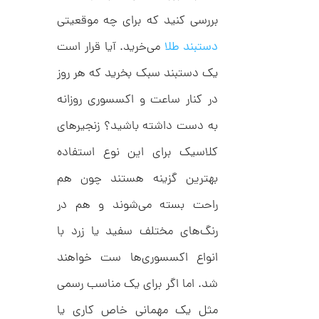
ط
5
بررسی کنید که برای چه موقعیتی
ر
5
ح
دستبند طلا
می‌خرید. آیا قرار است
ک
4
ا
,
یک دستبند سبک بخرید که هر روز
ر
ت
0
ی
در کنار ساعت و اکسسوری روزانه
ه
0
U
به دست داشته باشید؟ زنجیرهای
0
n
l
کلاسیک برای این نوع استفاده
ت
i
m
و
بهترین گزینه هستند چون هم
i
م
t
راحت بسته می‌شوند و هم در
e
ا
d
م
رنگ‌های مختلف سفید یا زرد با
ن
د
ل
انواع اکسسوری‌ها ست خواهند
پ
ه
شد. اما اگر برای یک مناسب رسمی
ن
ا
ک
ن
مثل یک مهمانی خاص کاری یا
د
گ