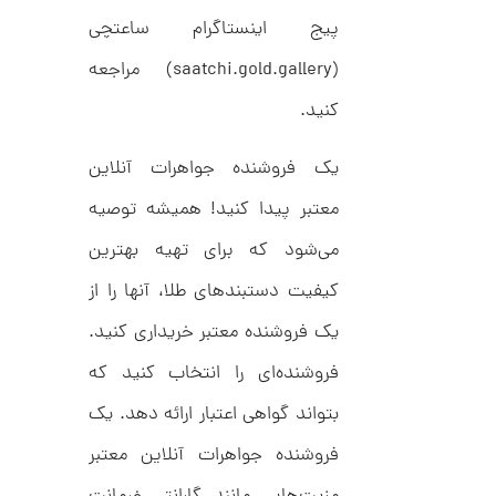
ت
1
ر
پیج اینستاگرام ساعتچی
2
ط
ل
(saatchi.gold.gallery) مراجعه
5
ا
,
ا
کنید.
ز
8
ک
ا
6
یک فروشنده جواهرات آنلاین
ل
4
ک
معتبر پیدا کنید! همیشه توصیه
ش
,
ن
می‌شود که برای تهیه بهترین
م
0
ل
0
و
کیفیت دستبندهای طلا، آنها را از
ر
0
ا
یک فروشنده معتبر خریداری کنید.
ک
ت
د
فروشنده‌ای را انتخاب کنید که
و
C
R
م
بتواند گواهی اعتبار ارائه دهد. یک
8
9
ا
فروشنده جواهرات آنلاین معتبر
8
ن