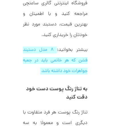
ک
فروشگاه اینترنتی گالری ساعتچی
م
د
C
مراجعه کنید و با اطمینان و
ا
R
8
ن
بهترین قیمت، دستبند مورد نظر
9
7
خودتان را خریداری کنید.
ا
بیشتر بخوانید:
۸ مدل دستبند
ن
گ
فشن که هر خانمی باید در جعبه
ش
ت
2
جواهرات خود داشته باشد
ر
4
ط
ل
,
ا
به تناژ رنگ پوست دست خود
ط
4
ر
دقت کنید
0
ح
ه
2
ر
تناژ رنگ پوست هر فرد متفاوت با
,
م
س
دیگری است و معمولا به سه
0
ک