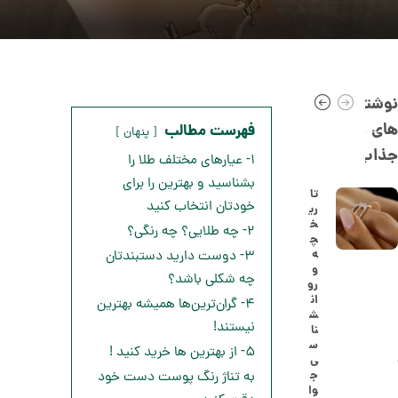
نوشته
های
فهرست مطالب
پنهان
جذاب
۱- عیارهای مختلف طلا را
بشناسید و بهترین را برای
تا
خودتان انتخاب کنید
ری
خ
ا
۲- چه طلایی؟ چه رنگی؟
چ
ن
ه
۳- دوست دارید دستبندتان
گ
و
ش
چه شکلی باشد؟
رو
ت
5
ان
۴- گران‌ترین‌ها همیشه بهترین
ر
ش
0
ط
نیستند!
نا
ل
,
س
ا
۵- از بهترین ها خرید کنید !
ی
ا
4
ج
به تناژ رنگ پوست دست خود
ز
وا
8
ک