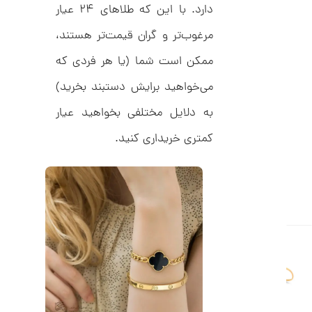
ل
دارد. با این که طلاهای ۲۴ عیار
4
ک
ش
مرغوب‌تر و گران ‌قیمت‌تر هستند،
,
ن
م
0
ممکن است شما (یا هر فردی که
ل
0
و
می‌خواهید برایش دستبند بخرید)
ر
0
ا
به دلایل مختلفی بخواهید عیار
ک
ت
د
و
C
کمتری خریداری کنید.
R
م
8
9
ا
8
ن
ا
ن
گ
ش
ت
1