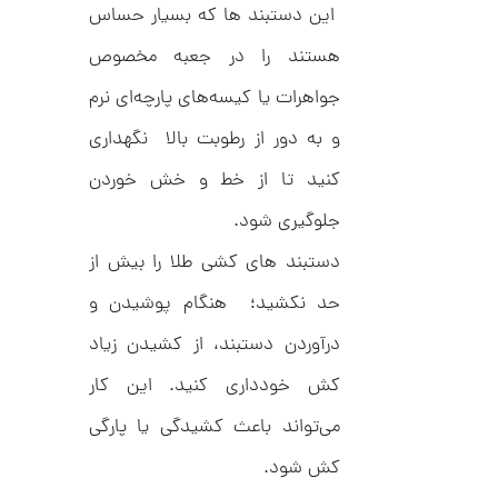
ر
این دستبند ها که بسیار حساس
ت
ا
ک
و
هستند را در جعبه مخصوص
د
م
C
جواهرات یا کیسه‌های پارچه‌ای نرم
R
ا
8
9
و به دور از رطوبت بالا نگهداری
ن
1
کنید تا از خط و خش خوردن
جلوگیری شود.
ا
ن
دستبند های کشی طلا را بیش از
گ
ش
حد نکشید؛ هنگام پوشیدن و
ت
3
ر
0
درآوردن دستبند، از کشیدن زیاد
ط
ل
,
کش خودداری کنید. این کار
ا
ا
0
ز
می‌تواند باعث کشیدگی یا پارگی
5
ک
ا
کش شود.
1
ل