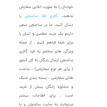
ک
0
خودتان را به صورت آنلاین سفارش
ا
8
ر
بدهید،
گالری طلا ساعتچی
را
ت
,
ی
ه
دنبال کنید. ما در ساعتچی سعی
0
ک
0
د
داریم یک خرید مطمین و آسان را
C
0
R
برای شما فراهم کنیم ، از جمله
8
ت
8
ویژگی های منحصر به فرد گالری
و
8
م
ساعتچی ارسال رایگان به کل کشور
ا
( برای هر نوع سفارشی) ، ساخت
ن
طلای سفارشی ، بسته بندی شیک
و مشاوره رایگان پیش از خرید
ا
است . برای اطلاعات بیشتر
ن
گ
میتوانید به سایت ساعتچی و یا
ش