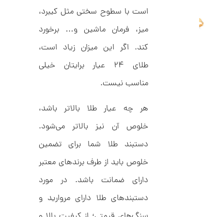
ا
است با سطوح سختی مثل کیبرد،
ن
گ
میز، فرمان ماشین و… برخورد
ش
ت
2
کند. اگر این میزان زیاد است،
ر
4
ط
ل
طلای ۲۴ عیار برایتان خیلی
,
ا
ط
4
مناسب نیست‌.
ر
0
ح
ه
هر چه عیار طلا بالاتر باشد،
2
ر
,
م
خلوص آن نیز بالاتر می‌شود.
س
0
ک
دستبند طلا شما برای تضمین
د
0
C
خلوص باید از طرف برندهای معتبر
0
R
8
ت
دارای ضمانت باشد. در مورد
9
6
و
دستبندهای طلا دارای مروارید و
م
سنگ‌های قیمتی؛ از کیفیت بالا و