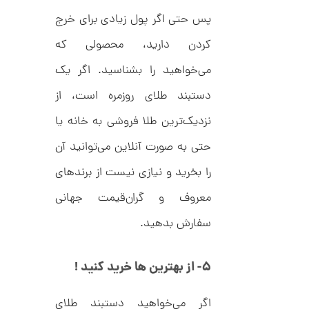
م
0
ی
پس حتی اگر پول زیادی برای خرج
0
ن
ی
ت
کردن دارید، محصولی که
م
ا
و
می‌خواهید را بشناسید. اگر یک
ل
م
ط
ر
دستبند طلای روزمره است، از
ا
ح
ه
ن
نزدیک‌ترین طلا فروشی به خانه یا
ش
ت
حتی به صورت آنلاین می‌توانید آن
ض
ل
را بخرید و نیازی نیست از برندهای
ع
ا
ی
ن
معروف و گران‌قیمت جهانی
ک
گ
د
ش
سفارش بدهید.
C
ت
1
R
ر
1
8
ط
8
ل
2
۵-
از بهترین ها خرید کنید !
9
ا
,
ط
ر
اگر می‌خواهید دستبند طلای
8
ح