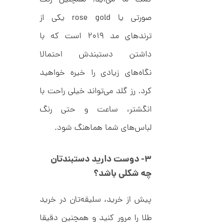
,
ف
ا
0
صورتی یا rose gold یکی از
ن
ی
0
ک
ترندهای مد ۲۰۱۹ است که با
0
د
C
داشتن دستبندش احتمالا
ت
R
8
و
نگاه‌های زیادی را خیره خواهید
9
م
4
کرد. رز گلد می‌تواند خیلی راحت با
ا
انگشتر، ساعت و حتی رنگ
ن
لباس‌های شما هماهنگ شود‌.
ا
۳-
دوست دارید دستبندتان
ن
گ
چه شکلی باشد؟
ش
ت
6
ر
پیش از خرید، سلیقه‌تان در خرید
7
ط
ل
,
طلا را مرور کنید و همچنین دقیقا
ا