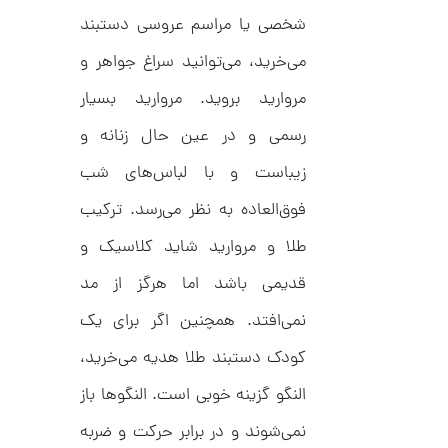
C
ش
شخصی یا مراسم عروسی دستبند
R
ت
5
8
ر
0
می‌خرید، می‌توانید سراغ جواهر و
9
ط
3
ل
,
مروارید بروید. مروارید بسیار
ا
ا
4
ز
رسمی و در عین حال زنانه و
8
ک
ا
زیباست و با لباس‌های شب
8
ل
,
ک
فوق‌العاده به نظر می‌رسد. ترکیب
ش
0
ن
طلا و مروارید شاید کلاسیک و
م
0
ل
قدیمی باشد اما هرگز از مد
0
و
ر
ت
نمی‌افتد. همچنین اگر برای یک
ا
ک
و
د
کودک دستبند طلا هدیه می‌خرید،
م
C
R
النگو گزینه خوبی است. النگوها باز
ا
8
9
ن
نمی‌شوند و در برابر حرکت و ضربه
1