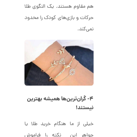
هم مقاوم هستند. یک النگوی طلا
حرکات و بازی‌های کودک را محدود
ا
ن
نمی‌کند.
گ
ش
ت
3
ر
0
ط
ل
,
ا
ا
0
ز
5
ک
ا
1
ل
,
ک
ش
۴-
گران‌ترین‌ها همیشه بهترین
0
ن
نیستند!
م
0
ی
0
ن
ی
خیلی از ما هنگام خرید طلا یا
ت
م
ا
و
جواهر این نکته را فراموش