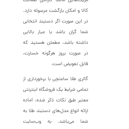
مزیت‌هایی مانند گارانتی ضمانت
کالا و امکان بازگشت مرسوله دارد.
ا
در این صورت اگر دستبند انتخابی
ن
گ
شما گران باشد یا عیار بالایی
ش
ت
1
داشته باشد، مطمئن هستید که
ر
3
ط
در صورت بروز هرگونه خسارت،
ل
,
ا
ط
4
قابل تعویض است.
ر
0
ح
ج
گالری طلا ساعتچی با برخورداری از
1
ن
,
ا
تمامی شرایط یک فروشگاه اینترنتی
ق
0
ی
معتبر طبق نکات ذکر شده، آماده
ت
0
ک
ارائه انواع مدل‌های دستبند طلا به
0
ن
گ
ت
شما می‌باشد. به وب‌سایت
ی
ن
و