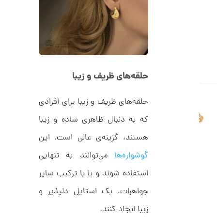
C
ت
R
8
و
9
م
5
ا
ن
حلقه‌های ظریف و زیبا
حلقه‌های ظریف و زیبا برای افرادی
ا
ن
که به دنبال ظاهری ساده و زیبا
گ
ش
ت
5
هستند، گزینه‌ی عالی است. این
ر
9
ط
گوشواره‌ها
می‌توانند به تنهایی
ل
,
ا
استفاده شوند و یا با ترکیب سایر
ط
4
ر
جواهرات، یک استایل دلپذیر و
3
ح
ت
4
زیبا ایجاد کنند.
ی