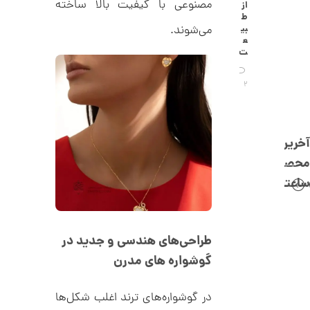
C
مصنوعی با کیفیت بالا ساخته
از
0
R
ط
8
ت
می‌شوند.
بی
8
ع
و
8
ت
م
ا
2
ن
آخرین
محصولات
ا
ن
ساعتچی
گ
ش
ت
1
ر
2
ط
طراحی‌های هندسی و جدید در
ل
5
ا
گوشواره های مدرن
,
ا
ز
0
ک
در گوشواره‌های ترند اغلب شکل‌ها
ا
7