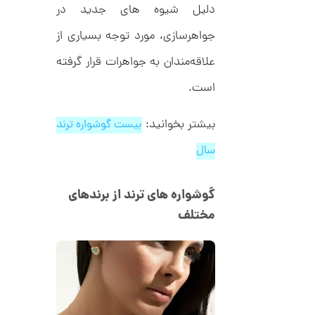
دلیل شیوه های جدید در
1
ط
ر
3
جواهرسازی، مورد توجه بسیاری از
ح
ک
1
ا
علاقه‌مندان به جواهرات قرار گرفته‌
,
ر
ت
است.
0
ی
ه
0
U
بیشتر بخوانید:
بیست گوشواره ترند
0
n
l
ت
سال
i
m
و
i
م
t
گوشواره های ترند از برندهای
e
ا
مختلف
d
م
ن
د
ل
پ
ه
ن
ا
ک
ن
د
گ