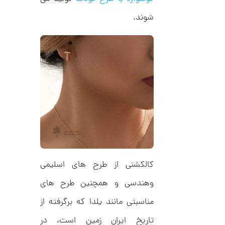
ا
ن
شوند.
گ
ش
ت
6
ر
7
ط
ل
,
ا
1
ط
ر
3
ح
ک
1
ا
,
ر
ت
0
ی
ه
0
U
کالکشنی از طرح های اسلیمی
0
n
l
ت
وهندسی و همچنین طرح های
i
m
و
مناسبتی مانند یلدا که برگرفته از
i
م
t
تاریخ ایران زمین است، در
e