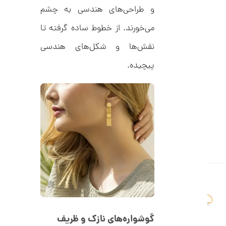
ل
و طراحی‌های هندسی به چشم
5
ک
ش
,
می‌خورند. از خطوط ساده گرفته تا
ن
م
0
نقش‌ها و شکل‌های هندسی
ل
0
و
پیچیده.
ر
0
ا
ک
ت
د
و
C
R
م
8
9
ا
8
ن
ا
ن
گ
ش
گوشواره‌های نازک و ظریف
ت
1