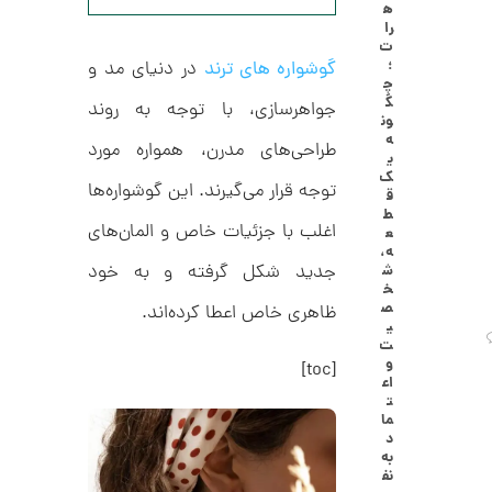
ه
ا
1
را
ل
ت
,
ک
؛
گوشواره‌ های ترند
در دنیای مد و
ش
چ
0
ن
گ
جواهرسازی، با توجه به روند
م
0
ون
ل
ه
0
و
طراحی‌های مدرن، همواره مورد
ی
ر
ت
ک
ا
توجه قرار می‌گیرند. این گوشواره‌ها
ق
ک
و
ط
د
اغلب با جزئیات خاص و المان‌های
ع
م
C
ه،
R
ا
جدید شکل گرفته و به خود
ش
8
خ
9
ن
ص
ظاهری خاص اعطا کرده‌اند.
1
ی
ت
و
[toc]
اع
ا
ت
ن
ما
گ
د
ش
به
ت
2
نف
ر