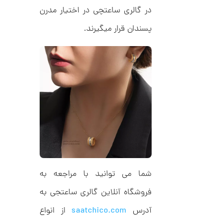
ر
ت
در گالری ساعتچی در اختیار مدرن
ا
ک
و
د
پسندان قرار میگیرند.
م
C
R
ا
8
9
ن
1
ا
ن
گ
ش
ت
2
ر
9
ط
ل
,
ا
شما می توانید با مراجعه به
ا
8
ز
فروشگاه آنلاین گالری ساعتجی به
6
ک
ا
3
آدرس
saatchico.com
از انواع
ل