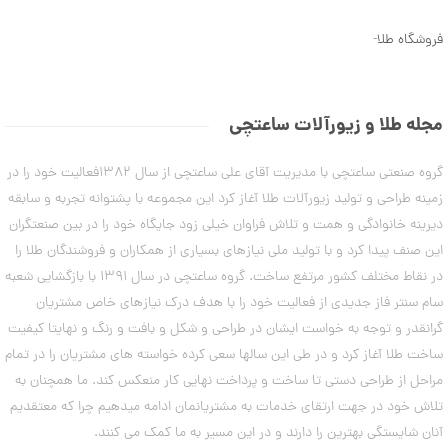
د
ش
م
C
ت
1
د
فروشگاه طلا
-
R
ر
ل
1
8
ط
ه
8
ل
ا
2
9
ا
ی
,
ط
د
مجله طلا و زیورآلات ساعتچی
ر
س
1
ح
ت
ک
0
گروه صنعتی ساعتچی با مدیریت آقای علی ساعتچی از سال 1382فعالیت خود را در
ب
ا
ن
1
زمینه طراحی و تولید زیورآلات طلا آغاز کرد این مجموعه با پشتوانه تجربه و سابقه
ر
د
ت
دیرینه خانوادگی و همت و تلاش فراوان خیلی زود جایگاه خود را در بین صنعتگران
,
ت
ی
ا
ه
این صنف پیدا کرد و با تولید ملی نیازهای بسیاری از همکاران و فروشندگان طلا را
0
ب
ک
در نقاط مختلف کشور مرتفع ساخت. گروه ساعتچی در سال 1391 با بازگشایی شعبه
0
س
د
ت
C
سام سنتر فاز جدیدی از فعالیت خود را با هدف درک نیازهای خاص مشتریان
0
R
ا
گرانقدر و توجه به خواست ایشان در طراحی و شکل و بافت و رنگ و نهایتا کیفیت
8
ن
ت
8
ه
ساخت طلا آغاز کرد و در طی این سالها سعی کرده خواسته های مشتریان را در تمام
و
8
مراحل از طراحی دستی تا ساخت و پرداخت نهایی کار منعکس کند. ما همچنان به
۷
م
مرداد
تلاش خود در جهت ارتقای خدمات به مشتریانمان ادامه میدهیم چرا که معتقدیم
۱۴۰۳
ا
آنان شایستگی بهترین را دارند و در این مسیر به ما کمک می کنند.