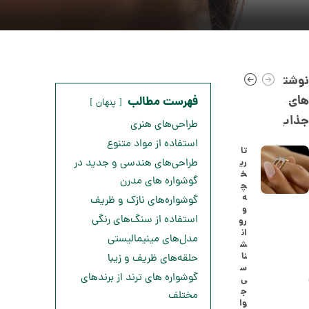
نوشته
های
فهرست مطالب
پنهان
جذاب
طراحی‌های هنری
استفاده از مواد متنوع
تا
ری
طراحی‌های هندسی و جدید در
خ
ا
گوشواره های مدرن
چ
ن
ه
گوشواره‌های نازک و ظریف
گ
و
ش
استفاده از سنگ‌های رنگی
رو
ت
5
ان
ر
مدل‌های مینیمالیستی
ش
0
ط
نا
حلقه‌های ظریف و زیبا
ل
,
س
ا
گوشواره های ترند از برندهای
ی
ا
1
ج
مختلف
ز
وا
7
ک