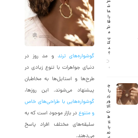
س
9
ط
ش
ل
,
ما
ا
را
ا
8
فا
ز
ش
6
ک
م
ا
3
ی‌
ل
کن
,
ک
د
ش
؟
0
گوشواره‌های ترند
و مد روز در
ن
م
0
دنیای جواهرات با تنوع زیادی در
ی
0
0
ن
ی
طرح‌ها و استایل‌ها به مخاطبان
ت
م
چ
ا
و
پیشنهاد می‌شوند. این روزها،
را
ل
زی
م
ک
گوشواره‌هایی با طراحی‌های خاص
ور
د
ا
آلا
C
ت
و متنوع
در بازار موجود است که به
R
ن
ط
8
لا
سلیقه‌های مختلف افراد پاسخ
9
با
0
نم
می‌دهند.