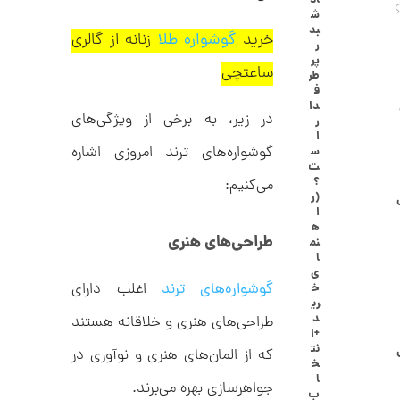
اد
ا
ش
ن
بد
خرید
گوشواره طلا
زنانه از گالری
گ
ر
ش
پر
ت
ساعتچی
2
طر
ر
ف
6
ط
دا
ل
در زیر، به برخی از ویژگی‌های
,
ر
ا
ا
ا
0
گوشواره‌های ترند امروزی اشاره
س
ز
ت
6
ک
؟
می‌کنیم:
ا
7
(ر
ل
ا
,
ک
ه
ش
طراحی‌های هنری
نم
0
ن
ا
م
0
ی
ی
گوشواره‌های ترند
اغلب دارای
خ
0
ن
ری
ی
د
طراحی‌های هنری و خلاقانه هستند
ت
م
+ا
ا
و
نت
که از المان‌های هنری و نوآوری در
ل
خ
م
ط
ا
جواهرسازی بهره می‌برند.
ر
ب
ا