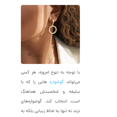
,
ف
ا
0
ن
ی
0
ک
0
د
C
ت
R
8
و
9
م
4
ا
ن
با توجه به تنوع امروزه، هر کسی
ا
می‌تواند
گوشواره‌
هایی را که با
ن
گ
سلیقه و شخصیتش هماهنگ
ش
ت
6
است، انتخاب کند. گوشواره‌های
ر
7
ط
ترند نه تنها به لحاظ زیبایی بلکه به
ل
,
ا