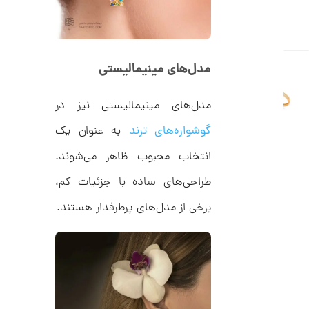
ا
ن
مدل‌های مینیمالیستی
ا
ن
گ
مدل‌های مینیمالیستی نیز در
ش
ت
2
گوشواره‌های ترند
به عنوان یک
ر
9
ط
انتخاب محبوب ظاهر می‌شوند.
ل
,
ا
طراحی‌های ساده با جزئیات کم،
ط
7
ر
1
برخی از مدل‌های پرطرفدار هستند.
ح
ت
7
ی
,
ف
ا
0
ن
ی
0
ک
0
د