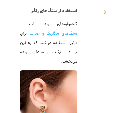
ا
ن
استفاده از سنگ‌های رنگی
گ
ش
ت
2
گوشواره‌های ترند اغلب از
ر
6
ط
سنگ‌های رنگارنگ و جذاب
برای
ل
,
ا
1
ط
تزئین استفاده می‌کنند که به این
ر
5
ح
جواهرات یک حس شاداب و زنده
ه
1
ر
می‌بخشد.
,
م
س
0
ک
د
0
C
0
R
8
ت
9
6
و
م