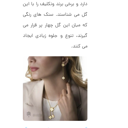
دارد و برخی برند ونکلیف را با این
ک
0
ا
1
گل می شناسند. سنک های رنگی
ر
ت
,
ی
که میان این گل چهار پر قرار می
ه
0
ک
گیرند، تنوع و جلوه زیادی ایجاد
0
د
C
می کنند.
0
R
8
ت
8
و
8
م
ا
ن
ا
ن
گ
ش