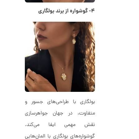
ک
م
د
۴- گوشواره از برند بولگاری
C
ا
R
8
ن
9
7
ا
ن
گ
ش
ت
2
ر
6
ط
ل
,
ا
1
ط
بولگاری با طراحی‌های جسور و
ر
5
ح
متفاوت، در جهان جواهرسازی
ه
1
ر
نقش مهمی ایفا می‌کند.
,
م
س
0
ک
گوشواره‌های بولگاری با المان‌هایی