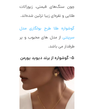
د
0
C
چون سنگ‌های قیمتی، زیورآلات
0
R
8
طلایی و نقره‌ای زیبا تزئین شده‌اند.
ت
9
6
و
گوشواره طلا طرح بولگاری مدل
م
ا
سرپنتی
از مدل های محبوب و پر
ن
طرفدار می باشد.
۵- گوشواره از برند دیوید یورمن
ا
ن
گ
ش
ت
2
ر
9
ط
ل
,
ا
ط
7
ر
1