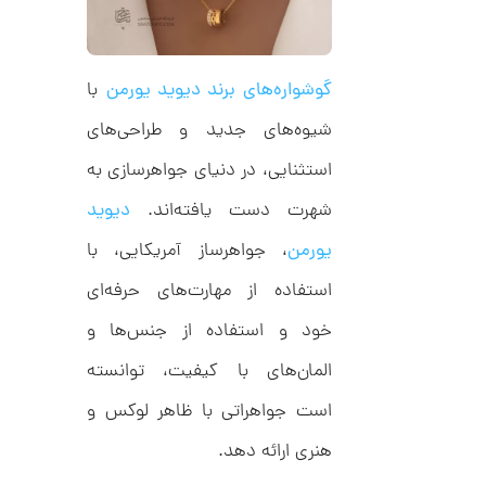
ح
ت
7
ی
,
ف
ا
0
گوشواره‌های برند دیوید یورمن
با
ن
ی
0
شیوه‌های جدید و طراحی‌های
ک
0
د
استثنایی، در دنیای جواهرسازی به
C
ت
R
8
شهرت دست یافته‌اند.
دیوید
و
9
م
5
یورمن
، جواهرساز آمریکایی، با
ا
استفاده از مهارت‌های حرفه‌ای
ن
خود و استفاده از جنس‌ها و
المان‌های با کیفیت، توانسته
ا
است جواهراتی با ظاهر لوکس و
ن
گ
ش
هنری ارائه دهد.
ت
5
ر