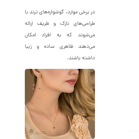
ر
3
ط
ل
در برخی موارد، گوشواره‌های ترند با
,
ا
ط
3
طراحی‌های نازک و ظریف ارائه
ر
1
ح
می‌شوند که به افراد امکان
ج
7
ن
می‌دهند ظاهری ساده و زیبا
,
ا
ق
0
داشته باشند.
ی
ت
0
ک
0
ن
گ
ت
ی
ن
و
ک
م
د
C
ا
R
8
ن
9
7