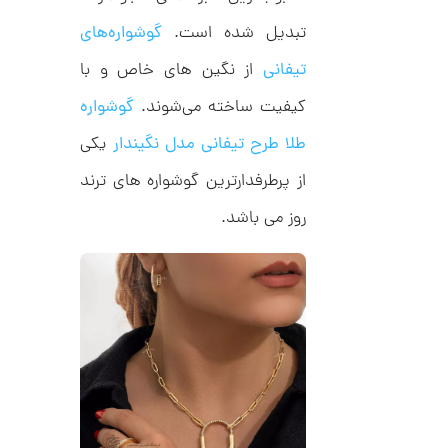
ل
م
ک
تبدیل شده است.
گوشواره‌های
د
ا
C
تیفانی
از نگین های خاص و با
R
ن
8
کیفیت ساخته می‌شوند.
گوشواره
9
0
طلا طرح تیفانی مدل نگیندار
یکی
ا
ن
از پرطرفدارترین گوشواره های ترند
گ
ش
روز می باشد.
ت
2
ر
6
ط
ل
,
ا
ا
0
ز
6
ک
ا
7
ل
,
ک
ش
0
ن