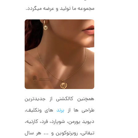
ا
d
م
مجموعه ما تولید و عرضه میگردد.
ن
د
ل
پ
ه
ن
ا
ک
ن
د
گ
C
ش
R
ت
5
8
ر
0
9
ط
3
ل
,
ا
ا
1
ز
7
ک
ا
همچنین کالکشنی از جدیدترین
1
ل
,
ک
طراحی ها از
برند
های ونکلیف،
ش
0
ن
دیوید یورمن، شوپارد، فرد، کارتیه،
م
0
ل
تیفانی، روبرتوکوین و … هر سال
0
و