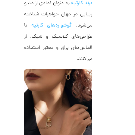
برند کارتیه
به عنوان نمادی از مد و
زیبایی در جهان جواهرات شناخته
ا
می‌شود.
گوشواره‌های کارتیه
با
ن
گ
ش
طراحی‌های کلاسیک و شیک، از
ت
1
ر
الماس‌های براق و معتبر استفاده
3
ط
ل
,
می‌کنند.
ا
ط
3
ر
1
ح
ج
7
ن
,
ا
ق
0
ی
ت
0
ک
0
ن
گ
ت
ی
ن
و