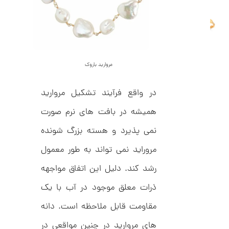
ا
ن
گ
ش
ت
2
ر
4
ط
مروارید باروک
ل
,
ا
ط
5
در واقع فرآیند تشکیل مروارید
ر
9
ح
همیشه در بافت های نرم صورت
ه
9
ر
,
م
نمی پذیرد و هسته بزرگ شونده
س
0
ک
مروراید نمی تواند به طور معمول
د
0
C
رشد کند. دلیل این اتفاق مواجهه
0
R
8
ت
ذرات معلق موجود در آب با یک
9
6
و
مقاومت قابل ملاحظه است. دانه
م
های مروارید در چنین مواقعی در