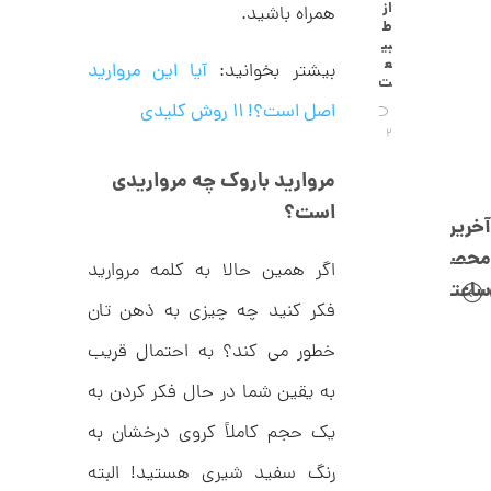
C
از
0
همراه باشید.
R
ط
8
ت
بی
8
ع
بیشتر بخوانید:
آیا این مروارید
و
8
ت
م
اصل است؟! ۱۱ روش کلیدی
ا
2
ن
مروارید باروک چه مرواریدی
است؟
آخرین
محصولات
ا
اگر همین حالا به کلمه­ مروارید
ن
ساعتچی
گ
فکر کنید چه چیزی به ذهن تان
ش
ت
1
خطور می کند؟ به احتمال قریب
ر
2
ط
ل
به یقین شما در حال فکر کردن به
6
ا
,
ا
یک حجم کاملاً کروی درخشان به
ز
8
ک
رنگ سفید شیری هستید! البته
ا
8