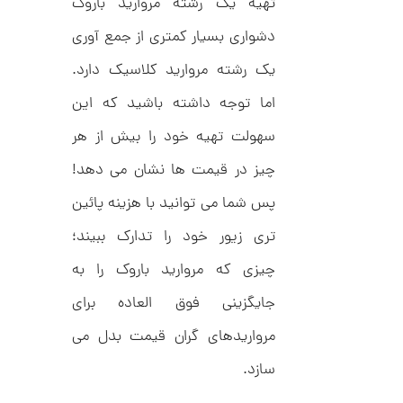
,
ک
تهیه یک رشته مروارید باروک
ش
0
ن
دشواری بسیار کمتری از جمع آوری
م
0
ی
یک رشته مروارید کلاسیک دارد.
0
ن
ی
ت
اما توجه داشته باشید که این
م
ا
و
سهولت تهیه خود را بیش از هر
ل
م
ک
چیز در قیمت ها نشان می دهد!
د
ا
C
R
پس شما می توانید با هزینه پائین
ن
8
9
تری زیور خود را تدارک ببیند؛
0
چیزی که مروارید باروک را به
ا
ن
جایگزینی فوق العاده برای
گ
ش
مرواریدهای گران قیمت بدل می
ت
2
ر
6
سازد.
ط
ل
,
ا