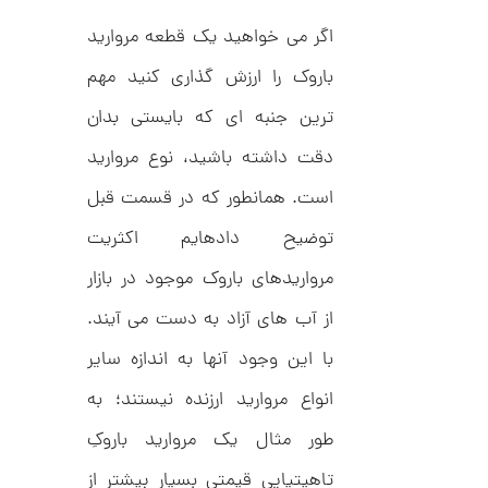
د
0
C
اگر می خواهید یک قطعه مروارید
0
R
8
ت
باروک را ارزش گذاری کنید مهم
9
6
و
ترین جنبه ای که بایستی بدان
م
دقت داشته باشید، نوع مروارید
ا
ن
است. همانطور که در قسمت قبل
توضیح داده­ایم اکثریت
مرواریدهای باروک موجود در بازار
ا
ن
از آب های آزاد به دست می آیند.
گ
ش
با این وجود آنها به اندازه سایر
ت
3
ر
0
انواع مروارید ارزنده نیستند؛ به
ط
ل
,
ا
طور مثال یک مروارید باروکِ
1
ط
ر
تاهیتیایی قیمتی بسیار بیشتر از
4