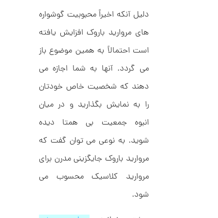
C
ش
R
دلیل آنکه اخیراً محبوبیت گوشواره
ت
5
8
ر
0
9
ط
های مروارید باروک افزایش یافته
3
ل
,
ا
است احتمالاً به همین موضوع باز
ا
8
ز
می گردد. آنها به شما اجازه می
9
ک
ا
6
دهند که شخصیت خاص خودتان
ل
,
ک
را به نمایش بگذارید و در میان
ش
0
ن
انبوه جمعیت بی همتا دیده
م
0
ل
0
و
شوید. به نوعی می توان گفت که
ر
ت
ا
مروارید باروک جایگزینی مدرن برای
ک
و
د
مروارید کلاسیک محسوب می
م
C
R
ا
شود.
8
9
ن
1