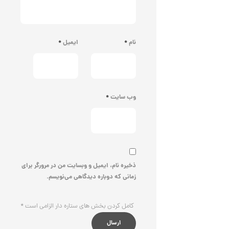
د
ش
C
ت
1
R
ر
1
8
ط
8
ل
نام
*
ایمیل
*
3
9
ا
,
ط
ر
7
ح
ک
1
ا
وب سایت
*
9
ر
ت
,
ی
ه
0
ک
0
د
C
0
R
ذخیره نام، ایمیل و وبسایت من در مرورگر برای
8
ت
زمانی که دوباره دیدگاهی می‌نویسم.
8
و
8
م
کامل کردن بخش های ستاره دار الزامی است
*
ا