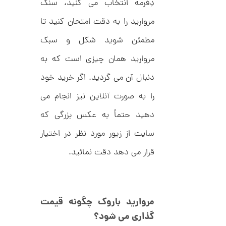
دِفرمه انتخاب می کنید، سنگ
ک
م
د
مروارید را به دقت امتحان کنید تا
C
ا
R
8
مطمئن شوید شکل و سبک
ن
9
7
مروارید همان چیزی است که به
دنبال آن می گردید. اگر خرید خود
ا
ن
را به صورت آنلاین نیز انجام می
گ
ش
دهید حتماً به عکس بزرگی که
ت
2
ر
4
سایت از زیور مورد نظر در اختیار
ط
ل
,
قرار می دهد دقت نمائید.
ا
ط
5
ر
9
ح
ه
9
ر
مروارید باروک چگونه قیمت
,
م
س
گذاری می شود؟
0
ک