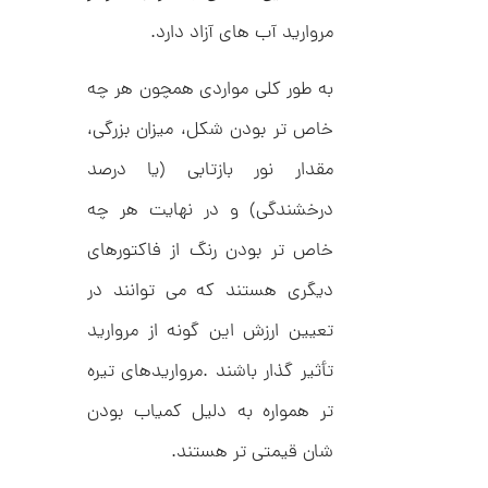
ح
ت
6
مروارید آب های آزاد دارد.
ی
,
ف
ا
به طور کلی مواردی همچون هر چه
0
ن
ی
0
خاص تر بودن شکل، میزان بزرگی،
ک
0
د
مقدار نور بازتابی (یا درصد
C
ت
R
8
درخشندگی) و در نهایت هر چه
و
9
م
5
خاص تر بودن رنگ از فاکتورهای
ا
دیگری هستند که می توانند در
ن
تعیین ارزش این گونه از مروارید
تأثیر گذار باشند .مرواریدهای تیره
ا
تر همواره به دلیل کمیاب بودن
ن
گ
شان قیمتی تر هستند.
ش
ت
5
ر