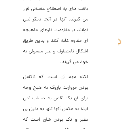
ا
ن
بافت های به اصطلاح عضلانی قرار
می گیرند. آنها در آنجا دیگر نمی
توانند بر مقاومت تارهای ماهیچه
ا
ن
ای مقاوم غلبه کنند و بدین طریق
گ
ش
اشکال نامتعارف و غیر معمولی به
ت
3
ر
0
خود می گیرند.
ط
ل
,
ا
نکته مهم آن است که ناکامل
1
ط
ر
4
ح
بودن مروارید باروک به هیچ وجه
ت
6
ی
برای آن یک نقص به حساب نمی
,
ف
ا
آید؛ به عکس آنها تنها به دلیل بی
0
ن
ی
0
نظیر و تک بودن شان است که
ک
0
د