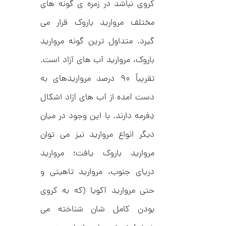
کروی نباشد در زمره ­ی گونه های
ک
1
ا
مختلف مروارید باروک قرار می
9
ر
ت
,
گیرد. متداول ترین گونه مروارید
ی
ه
0
ک
باروک، مروارید آب­ های آزاد است.
0
د
C
تقریباً ۹۰ درصد مرواریدهای به
0
R
8
ت
دست آمده از آب های آزاد اشکال
8
و
8
دِفرمه دارند. با این وجود در میان
م
دیگر انواع مروارید نیز می توان
ا
ن
مروارید باروک یافت؛ مروارید
دریای جنوب، مروارید تاهیتی و
حتی مروارید آکویا (که به کروی
ا
ن
بودن کامل شان شناخته می
گ
ش