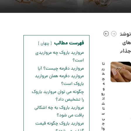
نوشته
های
فهرست مطالب
پنهان
جذاب
مروارید باروک چه مرواریدی
است؟
تا
مروارید دفرمه چیست؟ آیا
ری
خ
ا
مروارید دفرمه همان مروارید
چ
ن
باروک است؟
ه
گ
و
ش
چگونه می توان مروارید باروک
رو
ت
5
ان
را تشخیص داد؟
ر
ش
0
ط
مروارید باروک به چه اشکالی
نا
ل
,
س
یافت می شود؟
ا
ی
ا
8
مروارید باروک چگونه قیمت
ج
ز
وا
9
ک