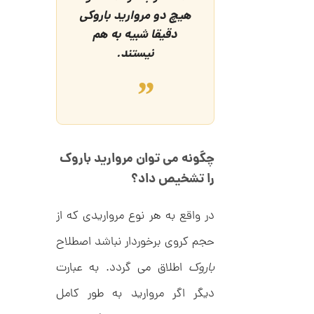
م
0
ی
هیچ دو مروارید باروکی
0
ن
دقیقا شبیه به هم
ی
ت
م
نیستند.
ا
و
ل
م
ط
ر
ا
ح
ه
ن
ش
ت
ض
چگونه می توان مروارید باروک
ل
را تشخیص داد؟
ع
ا
ی
ن
ک
گ
در واقع به هر نوع مرواریدی که از
د
ش
C
ت
1
R
حجم کروی برخوردار نباشد اصطلاح
ر
1
8
ط
8
ل
باروک
اطلاق می گردد. به عبارت
3
9
ا
,
ط
دیگر اگر مروارید به طور کامل
ر
7
ح