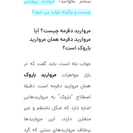
بیشتر بخوانید:
مروارید پرورشی
چیست و چگونه تولید می شود؟
ا
ن
گ
مروارید دفرمه چیست؟ آیا
ش
ت
3
مروارید دفرمه همان مروارید
ر
0
باروک است؟
ط
ل
,
ا
جواب بله است، باید گفت که در
ا
2
ز
9
ک
مروارید باروک
بازار جواهرات
ا
4
ل
همان مروارید دفرمه است. دقیقا
,
ک
ش
اصطلاح “باروک” به مرواریدهایی
0
ن
م
0
اشاره دارد که شکل نامنظم و غیر
ی
0
ن
متقارن دارند. این مرواریدها
ی
ت
م
ا
برخلاف مرواریدهای سنتی که گرد
و