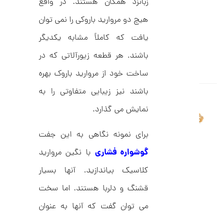
زبانزد همگان هستند. در واقع
C
ت
R
8
هیچ دو مروارید باروکی را نمی توان
و
9
م
5
یافت که کاملاً مشابه یکدیگر
ا
باشند. هر قطعه زیورآلاتی که در
ن
ساخت خود از مروارید باروک بهره
باشند نیز زیبایی متفاوتی را به
ا
نمایش می گذارد.
ن
گ
ش
برای نمونه نگاهی به این جفت
ت
5
ر
8
گوشواره فشاری
با نگین مروارید
ط
ل
,
ا
کلاسیک بیاندازید. آنها بسیار
1
ط
ر
قشنگ و دلربا هستند. اما سخت
2
ح
ت
2
می توان گفت که آنها به عنوان
ی