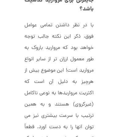
جایگزنی برای مروارید کلاسیک
ر
ت
ا
باشد؟
ک
و
د
م
C
با در نظر داشتن تمامی عوامل
R
ا
8
فوق، ذکر این نکته جالب توجه
9
ن
1
خواهد بود که مروارید باروک به
طور معمول ارزان تر از سایر انواع
ا
مروارید است! این موضوع بیش از
ن
گ
ش
هرچیز به دلیل آن است که
ت
3
ر
اکثریت مرواریدها به نوعی ناکامل
0
ط
ل
,
(غیرکروی) هستند و به همین
ا
ا
2
ترتیب با سرعت بیشتری نیز می
ز
9
ک
توان آنها را به دست آورد. قطعاً
ا
4
ل