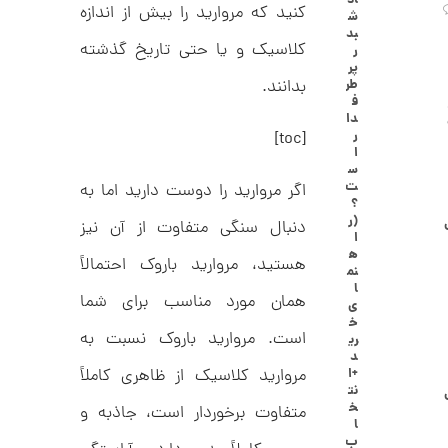
اد
ا
کنید که مروارید را بیش از اندازه
ش
ن
بد
گ
کلاسیک و یا حتی تاریخ گذشته
ر
ش
پر
ت
2
بدانند.
طر
ر
ف
6
ط
دا
ل
,
ر
[toc]
ا
ا
ا
4
س
ز
ت
اگر مروارید را دوست دارید اما به
4
ک
؟
ا
3
(ر
دنبال سنگی متفاوت از آن نیز
ل
ا
,
ک
ه
هستید، مروارید باروک احتمالاً
ش
نم
0
ن
ا
م
همان مورد مناسب برای شما
0
ی
ی
خ
0
ن
است. مروارید باروک نسبت به
ری
ی
د
ت
م
مروارید کلاسیک از ظاهری کاملاً
+ا
ا
و
نت
ل
خ
متفاوت برخوردار است، جاذبه و
م
ط
ا
ر
ب
ا