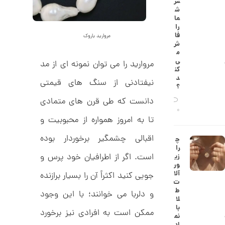
س
0
ط
ش
ل
,
ما
ا
را
ا
2
فا
مروارید باروک
ز
ش
9
ک
م
ا
4
ی‌
مروارید را می ­توان نمونه­ ای از مد
ل
کن
,
ک
د
نیفتادنی از سنگ های قیمتی
ش
؟
0
ن
دانست که طی قرن های متمادی
م
0
ی
0
0
ن
تا به امروز همواره از محبوبیت و
ی
ت
م
اقبالی چشمگیر برخوردار بوده
چ
ا
و
را
ل
است. اگر از اطرافیان خود پرس و
زی
م
ک
ور
د
ا
آلا
جویی کنید اکثراً آن را بسیار برازنده
C
ت
R
ن
ط
و دلربا می خوانند؛ با این وجود
8
لا
9
با
0
ممکن است به افرادی نیز برخورد
نم