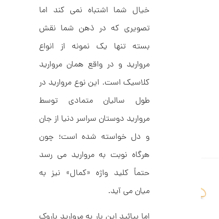
ل
خیال شما اشتباه نمی کند اما
0
ک
ش
,
تصویری که در ذهن شما نقش
ن
م
0
بسته تنها یک نمونه از انواع
ل
0
و
ر
مروارید و در واقع همان مروارید
0
ا
ک
ت
کلاسیک است. این نوع مروارید در
د
و
C
طول سالیان متمادی توسط
R
م
8
مروارید دوستان سراسر دنیا از جان
9
ا
8
ن
و دل خواسته شده است؛ چون
هرگاه نوبت به مروارید می رسد
حتماً کلید واژه «کمال» نیز به
ا
ن
میان می آید.
گ
ش
ت
1
اما بیائید این بار به مروارید باروک