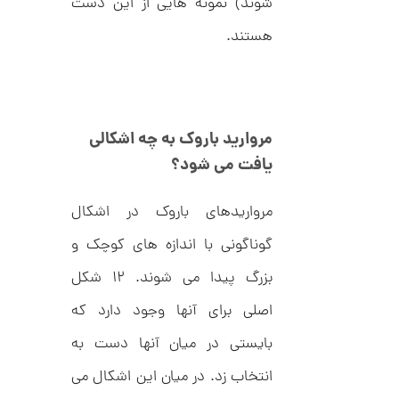
شوند) نمونه هایی از این دست
ت
1
ر
2
هستند.
ط
ل
6
ا
,
ا
ز
8
ک
ا
8
مروارید باروک به چه اشکالی
ل
0
ک
یافت می شود؟
ش
,
ن
م
0
مرواریدهای باروک در اشکال
ل
0
و
گوناگونی با اندازه های کوچک و
ر
0
ا
بزرگ پیدا می شوند. ۱۲ شکل
ک
ت
د
و
C
اصلی برای آنها وجود دارد که
R
م
8
بایستی در میان آنها دست به
9
ا
8
انتخاب زد. در میان این اشکال می
ن