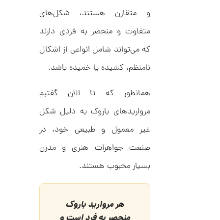
ل
م
ک
و متقارن هستند، شکل‌های
د
ا
C
متفاوت و منحصر به فردی دارند
R
ن
8
که می‌تواند شامل انواعی از اشکال
9
0
نامنظم، کشیده یا خمیده باشد.
ا
ن
همانطور که تا الان گفتبم
گ
ش
مرواریدهای باروک به دلیل شکل
ت
2
ر
6
ط
غیر معمول و طبیعی خود، در
ل
,
ا
صنعت جواهرات هنری و مدرن
ا
4
ز
بسیار محبوب هستند.
4
ک
ا
3
ل
,
ک
هر مروارید باروک
ش
0
ن
منحصر به فرد است و