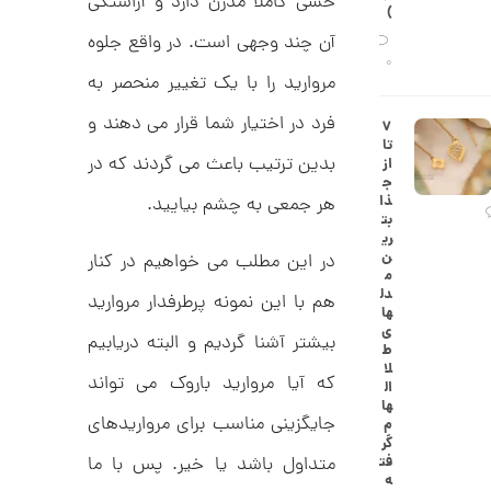
حسی کاملاً مدرن دارد و آراستگی
ح
)
ه
ن
آن چند وجهی است. در واقع جلوه
ش
ت
0
ض
مروارید را با یک تغییر منحصر به
ل
ع
ا
فرد در اختیار شما قرار می دهند و
۷
ی
ن
تا
ک
گ
بدین ترتیب باعث می گردند که در
از
د
ش
ج
C
ت
1
ذا
هر جمعی به چشم بیایید.
R
ر
بت
1
8
ط
ری
8
ل
3
ن
در این مطلب می خواهیم در کنار
9
ا
م
,
ط
دل
هم با این نمونه پرطرفدار مروارید
ر
ها
7
ح
ی
بیشتر آشنا گردیم و البته دریابیم
ک
1
ط
ا
لا
9
ر
که آیا مروارید باروک می تواند
ال
ت
ها
,
ی
جایگزینی مناسب برای مرواریدهای
م
ه
0
گر
ک
متداول باشد یا خیر. پس با ما
فت
0
د
ه