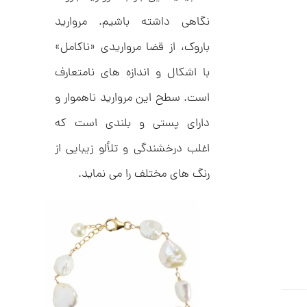
ر
3
ط
نگاهی داشته باشیم. مروارید
ل
,
ا
باروک، از قضا مرواریدی «ناکامل»
ط
5
ر
0
ح
با اشکال و اندازه های نامتعارف
ج
9
ن
است. سطح این مروارید ناهموار و
,
ا
ق
دارای پستی و بلندی است که
0
ی
ت
0
اغلب درخشندگی و تلألو زیبایی از
ک
0
ن
رنگ های مختلف را می نماید.
گ
ت
ی
ن
و
ک
م
د
C
ا
R
8
ن
9
7