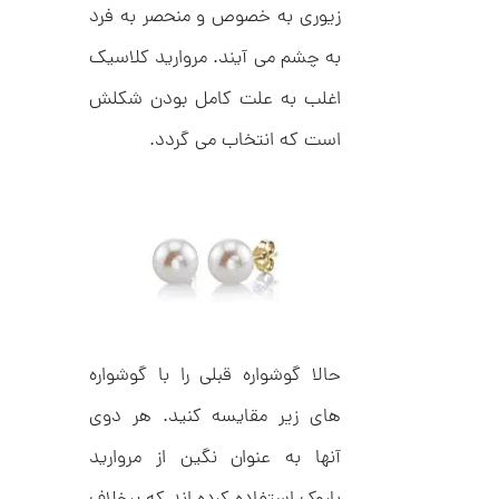
,
ف
زیوری به خصوص و منحصر به فرد
ا
0
ن
به چشم می آیند. مروارید کلاسیک
ی
0
ک
0
د
اغلب به علت کامل بودن شکلش
C
ت
R
است که انتخاب می گردد.
8
و
9
م
4
ا
ن
ا
ن
حالا گوشواره قبلی را با گوشواره
گ
ش
های زیر مقایسه کنید. هر دوی
ت
6
ر
8
آنها به عنوان نگین از مروارید
ط
ل
,
ا