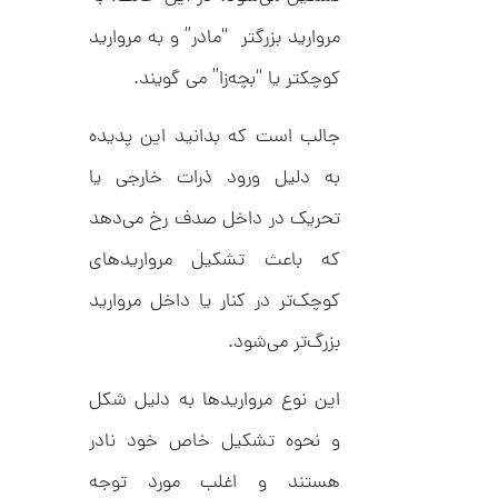
ا
ن
مروارید بزرگتر “مادر” و به مروارید
گ
ش
کوچکتر یا “بچه‌زا” می گویند.
ت
6
ر
8
ط
جالب است که بدانید این پدیده
ل
,
ا
به دلیل ورود ذرات خارجی یا
1
ط
ر
0
تحریک در داخل صدف رخ می‌دهد
ح
ک
0
که باعث تشکیل مرواریدهای
ا
,
ر
ت
کوچک‌تر در کنار یا داخل مروارید
0
ی
ه
بزرگ‌تر می‌شود.
0
U
0
n
l
این نوع مرواریدها به دلیل شکل
ت
i
m
و
و نحوه تشکیل خاص خود نادر
i
م
t
هستند و اغلب مورد توجه
e