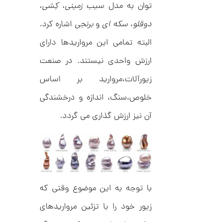
توان به مدل
سیب زمینی
،
کِشی
،
دوقلو
،
سکه ای
و
برنجی
اشاره کرد.
ا
ن
البته تمامی این مرواریدها دارای
گ
ش
ارزش واحدی نیستند. در صنعت
ت
1
ر
زیورآلات،مروارید بر اساس
3
ط
ل
,
خلوص،سنگ، اندازه و درخشندگی
ا
ط
5
آن نیز ارزش گذاری می گردد.
ر
0
ح
ج
9
ن
,
ا
ق
0
ی
ت
0
ک
با توجه به این موضوع وقتی که
0
ن
گ
ت
زیور خود را با تزئین مرواریدهای
ی
ن
و