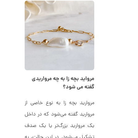
8
ط
ل
,
ا
1
ط
ر
2
ح
ت
2
ی
,
ف
ا
0
ن
ی
0
ک
0
د
مرواید بچه زا به چه مرواریدی
C
ت
R
گفته می شود؟
8
و
9
م
4
مروارید بچه‌ زا به نوع خاصی از
ا
مروارید گفته می‌شود که در داخل
ن
یک مروارید بزرگ‌تر یا یک صدف
تشکیل می‌شود. در این حالت، به