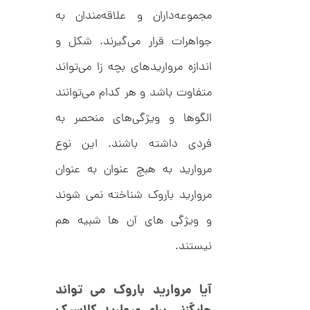
ا
d
مجموعه‌داران و علاقه‌مندان به
م
ن
د
جواهرات قرار می‌گیرند. شکل و
ل
پ
ه
اندازه مرواریدهای بچه‌ زا می‌تواند
ن
ا
ک
ن
متفاوت باشد و هر کدام می‌توانند
د
گ
C
ش
الگوها و ویژگی‌های منحصر به
R
ت
5
8
ر
فردی داشته باشند. این نوع
0
9
ط
3
ل
,
مروارید به هبچ عنوان به عنوان
ا
ا
8
مروارید باروک شناخته نمی شوند
ز
9
ک
ا
و ویژگی های آن ها شبیه هم
6
ل
,
ک
نیستند.
ش
0
ن
م
0
آیا مروارید باروک می تواند
ل
0
و