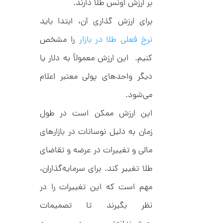
بر ارزش اونس طلا دارند.
C
ش
R
ت
5
برای ارزش گذاری آن، ابتدا باید
8
ر
1
9
ط
نرخ فعلی طلا در بازار
را مشخص
3
ل
,
ا
کنیم. این ارزش معمولاً به دلار یا
ا
3
ز
2
ک
دیگر واحدهای پولی معتبر اعلام
ا
6
ل
می‌شود.
,
ک
ش
این ارزش ممکن است در طول
0
ن
م
0
زمان به دلیل نوسانات در بازارهای
ل
0
و
مالی و تغییرات در عرضه و تقاضای
ر
ت
ا
ک
طلا تغییر کند. برای سرمایه‌گذاران،
و
د
م
C
مهم است که این تغییرات را در
R
ا
8
نظر بگیرند تا تصمیمات
9
ن
1