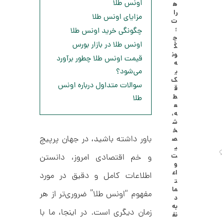
اونس طلا
ه
ا
6
را
ل
مزایای اونس طلا
ت
,
ک
؛
چگونگی خرید اونس طلا
ش
چ
0
ن
اونس طلا در بازار بورس
گ
م
0
ون
ل
قیمت اونس طلا چطور برآورد
ه
0
و
می‌شود؟
ی
ر
ت
ک
ا
سوالات متداول درباره اونس
ق
ک
و
ط
طلا
د
ع
م
C
ه،
R
ا
ش
8
خ
9
ن
باور داشته باشید، در جهان پرپیچ
ص
1
ی
ت
و خم اقتصادی امروز، دانستن
و
اع
اطلاعات کامل و دقیق در مورد
ا
ت
ن
ما
مفهوم “اونس طلا” ضروری‌تر از هر
گ
د
ش
به
ت
زمان دیگری است. در اینجا، ما با
3
نف
ر