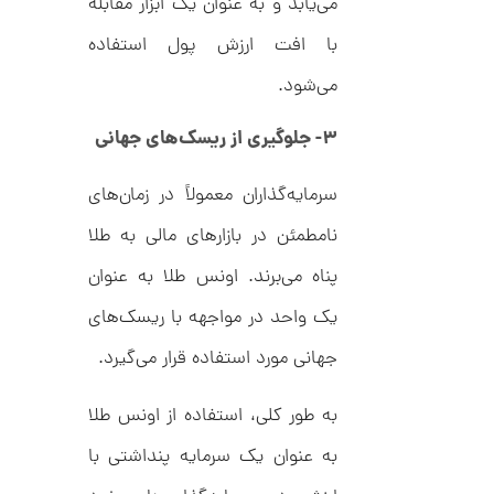
می‌یابد و به عنوان یک ابزار مقابله
ح
ت
1
ی
با افت ارزش پول استفاده
,
ف
ا
می‌شود.
0
ن
ی
0
ک
۳- جلوگیری از ریسک‌های جهانی
0
د
C
ت
R
سرمایه‌گذاران معمولاً در زمان‌های
8
و
9
نامطمئن در بازارهای مالی به طلا
م
5
ا
پناه می‌برند. اونس طلا به عنوان
ن
یک واحد در مواجهه با ریسک‌های
جهانی مورد استفاده قرار می‌گیرد.
ا
به طور کلی، استفاده از اونس طلا
ن
گ
به عنوان یک سرمایه پنداشتی با
ش
ت
5
ر