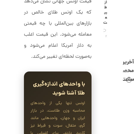
C
قیمت اونس جهانی نشان می‌دهد
از
0
R
ط
8
ت
که یک اونس طلای خالص در
بی
8
ع
و
8
بازارهای بین‌المللی با چه قیمتی
ت
م
معامله می‌شود. این قیمت اغلب
ا
2
به دلار آمریکا اعلام می‌شود و
ن
به‌صورت لحظه‌ای تغییر می‌کند.
آخرین
محصولات
ا
ن
ساعتچی
گ
با واحدهای اندازه‌گیری
ش
ت
1
طلا آشنا شوید
ر
2
ط
اونس تنها یکی از واحدهای
ل
7
محاسبه وزن طلاست. در بازار
ا
,
ا
ایران و جهان، واحدهایی مانند
ز
9
گرم، مثقال، سوت و قیراط نیز
ک
ا
کاربرد دارند. برای آشنایی با
5