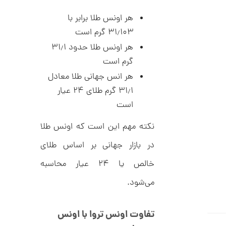
ر
3
ط
هر اونس طلا برابر با
ل
,
ا
۳۱٫۱۰۳ گرم است
ط
6
ر
هر اونس طلا حدود ۳۱٫۱
2
ح
ج
گرم است
3
ن
هر انس جهانی طلا معادل
,
ا
ق
۳۱٫۱ گرم طلای ۲۴ عیار
0
ی
ت
است
0
ک
0
ن
نکته مهم این است که اونس طلا
گ
ت
ی
در بازار جهانی بر اساس طلای
ن
و
ک
م
خالص یا ۲۴ عیار محاسبه
د
C
ا
R
می‌شود.
8
ن
9
7
تفاوت اونس تروا با اونس