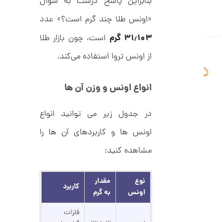
ا
بنابراین پاسخ درست به سؤال
ن
«اونس طلا چند گرم است؟» عدد
۳۱٫۱۰۳ گرم
است، چون بازار طلا
از اونس تروا استفاده می‌کند.
ا
ن
گ
ش
انواع اونس و وزن آن ها
ت
3
ر
1
ط
در جدول زیر می توانید انواع
ل
,
ا
اونس ها و کاربردهای آن ها را
ط
8
ر
6
ح
مشاهده کنید:
ت
1
ی
,
ف
نوع
مقدار
ا
کاربرد
0
ن
اونس
به گرم
ی
0
ک
فلزات
0
د