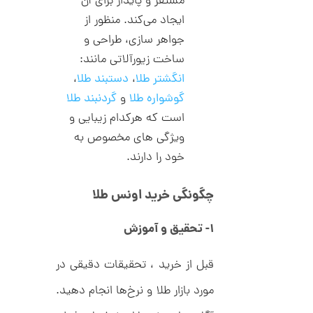
مستقر و پایدار برای آن
د
ش
C
ایجاد می‌کند. منظور از
ت
1
R
ر
جواهر سازی، طراحی و
1
8
ط
8
ل
ساخت زیورآلاتی مانند:
4
9
ا
انگشتر طلا
،
دستبند طلا
،
,
ط
ر
گوشواره طلا
و
گردنبند طلا
6
ح
ک
است که هرکدام زیبایی و
8
ا
ویژگی های مخصوص به
2
ر
ت
خود را دارند.
,
ی
ه
0
ک
چگونگی خرید اونس طلا
0
د
C
0
R
۱- تحقیق و آموزش
8
ت
8
و
8
قبل از خرید ، تحقیقات دقیقی در
م
مورد بازار طلا و نرخ‌ها انجام دهید.
ا