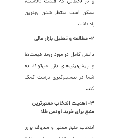
ا
و در لحظاتی که قیمت بالاست،
d
م
ن
ممکن است منتظر شدن بهترین
د
ل
پ
راه باشد.
ه
ن
ا
۲- مطالعه و تحلیل بازار مالی
ک
ن
د
گ
C
ش
دانش کامل در مورد روند قیمت‌ها
R
ت
5
8
ر
1
9
و پیش‌بینی‌های بازار می‌تواند به
ط
3
ل
,
ا
شما در تصمیم‌گیری درست کمک
ا
3
ز
کند.
2
ک
ا
6
۳- اهمیت انتخاب معتبرترین
ل
,
ک
منبع برای خرید اونس طلا
ش
0
ن
م
0
انتخاب منبع معتبر و معروف برای
ل
0
و