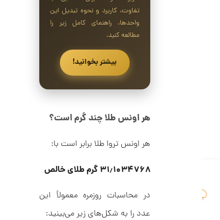
ل
تفاوت، کاربرد و نحوه تبدیل این
4
ک
ش
واحدها، راهنمای کامل زیر را
,
ن
مطالعه کنید.
م
0
ل
0
و
بیشتر بخوانید!
ر
0
ا
ک
ت
د
و
C
R
م
8
هر اونس طلا چند گرم است؟
9
ا
8
ن
هر اونس تروا طلا برابر است با:
۳۱٫۱۰۳۴۷۶۸ گرم طلای خالص
ا
ن
در محاسبات روزمره معمولاً این
گ
ش
ت
1
عدد را به شکل‌های زیر می‌بینید: