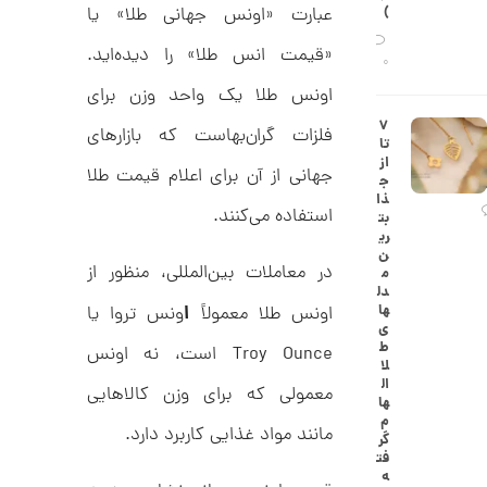
ح
)
عبارت «اونس جهانی طلا» یا
ه
ن
ش
«قیمت انس طلا» را دیده‌اید.
ت
0
ض
اونس طلا یک واحد وزن برای
ل
ع
ا
۷
فلزات گران‌بهاست که بازارهای
ی
ن
تا
ک
گ
از
د
جهانی از آن برای اعلام قیمت طلا
ش
ج
C
ت
1
ذا
R
ر
استفاده می‌کنند.
بت
1
8
ط
ری
8
ل
4
ن
9
ا
در معاملات بین‌المللی، منظور از
م
,
ط
دل
ر
ا
ها
اونس طلا معمولاً
ونس تروا یا
6
ح
ی
ک
8
ط
Troy Ounce است، نه اونس
ا
لا
2
ر
ال
معمولی که برای وزن کالاهایی
ت
ها
,
ی
م
مانند مواد غذایی کاربرد دارد.
ه
0
گر
ک
فت
0
د
ه