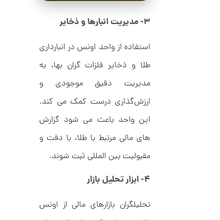
ت
1
ر
2
ط
۳- مدیریت انبارها و ذخایر
ل
7
ا
,
ا
استفاده از واحد اونس در انبارداری
ز
9
ک
طلا و ذخایر فلزات گران‌ بها، به
ا
5
ل
مدیریت دقیق موجودی و
4
ک
ش
,
ارزش‌گذاری درست کمک می‌ کند.
ن
م
0
این واحد باعث می‌ شود گزارش‌
ل
0
و
ر
های مالی مرتبط با طلا، با دقت و
0
ا
ک
ت
مقبولیت بین‌ المللی ثبت شوند.
د
و
C
۴- ابزار تحلیل بازار
R
م
8
9
ا
8
تحلیلگران بازارهای مالی از اونس
ن