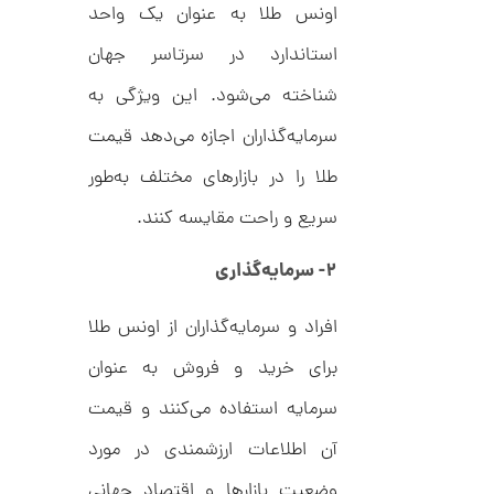
م
0
اونس طلا به عنوان یک واحد
ی
0
ن
استاندارد در سرتاسر جهان
ی
ت
م
شناخته می‌شود. این ویژگی به
ا
و
ل
م
ط
سرمایه‌گذاران اجازه می‌دهد قیمت
ر
ا
ح
طلا را در بازارهای مختلف به‌طور
ه
ن
ش
سریع و راحت مقایسه کنند.
ت
ض
ل
۲- سرمایه‌گذاری
ع
ا
ی
ن
ک
گ
افراد و سرمایه‌گذاران از اونس طلا
د
ش
C
ت
1
برای خرید و فروش به عنوان
R
ر
1
8
ط
سرمایه استفاده می‌کنند و قیمت
8
ل
4
9
ا
آن اطلاعات ارزشمندی در مورد
,
ط
ر
6
وضعیت بازارها و اقتصاد جهانی
ح