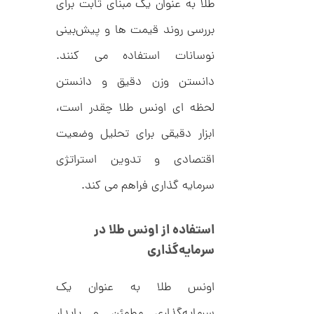
طلا به عنوان یک مبنای ثابت برای
بررسی روند قیمت‌ ها و پیش‌بینی
ا
نوسانات استفاده می‌ کنند.
ن
گ
دانستن وزن دقیق و دانستن
ش
ت
1
ر
لحظه ای اونس طلا چقدر است،
3
ط
ل
ابزار دقیقی برای تحلیل وضعیت
,
ا
ط
6
اقتصادی و تدوین استراتژی
ر
2
ح
سرمایه‌ گذاری فراهم می‌ کند.
ج
3
ن
,
ا
ق
استفاده از اونس طلا در
0
ی
سرمایه‌گذاری
ت
0
ک
0
ن
گ
اونس طلا به عنوان یک
ت
ی
ن
و
سرمایه‌گذاری مطمئن و پایدار