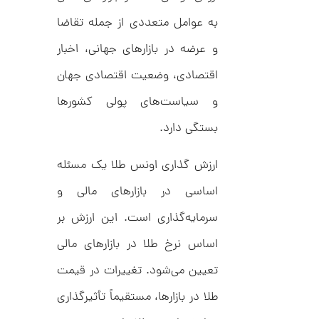
ط
6
به عوامل متعددی از جمله تقاضا
ر
7
ح
و عرضه در بازارهای جهانی، اخبار
ک
6
ا
,
ر
اقتصادی، وضعیت اقتصادی جهان
ت
0
ی
و سیاست‌های پولی کشورها
ه
0
U
بستگی دارد.
0
n
l
ت
i
ارزش گذاری اونس طلا یک مسئله
m
و
i
اساسی در بازارهای مالی و
م
t
e
ا
سرمایه‌گذاری است. این ارزش بر
d
م
ن
د
اساس نرخ طلا در بازارهای مالی
ل
پ
تعیین می‌شود. تغییرات در قیمت
ه
ن
ا
طلا در بازارها، مستقیماً تأثیرگذاری
ک
ن
د
گ