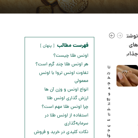
نوشته
های
فهرست مطالب
پنهان
جذاب
اونس طلا چیست؟
هر اونس طلا چند گرم است؟
تا
ری
تفاوت اونس تروا با اونس
خ
ا
معمولی
چ
ن
ه
انواع اونس و وزن آن ها
گ
و
ش
ارزش گذاری اونس طلا
رو
ت
5
ان
ر
چرا اونس طلا مهم است؟
ش
1
ط
نا
استفاده از اونس طلا در
ل
,
س
ا
سرمایه‌گذاری
ی
ا
3
ج
نکات کلیدی در خرید و فروش
ز
وا
2
ک