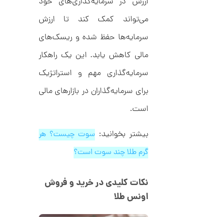
ارزش در سرمایه‌گذاری‌های خود
8
ط
ل
می‌تواند کمک کند تا ارزش
,
ا
ط
6
سرمایه‌ها حفظ شده و ریسک‌های
ر
1
ح
مالی کاهش یابد. این یک راهکار
ت
4
ی
سرمایه‌گذاری مهم و استراتژیک
,
ف
ا
0
برای سرمایه‌گذاران در بازارهای مالی
ن
ی
0
ک
است.
0
د
C
ت
R
بیشتر بخوانید:
سوت چیست؟ هر
8
و
9
گرم طلا چند سوت است؟
م
4
ا
نکات کلیدی در خرید و فروش
ن
اونس طلا