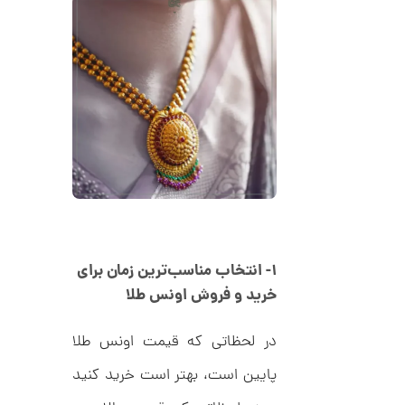
ا
ن
گ
ش
ت
6
ر
8
ط
ل
,
ا
ط
6
ر
7
ح
ک
6
ا
,
ر
ت
0
ی
۱- انتخاب مناسب‌ترین زمان برای
ه
0
U
خرید و فروش اونس طلا
0
n
l
ت
i
در لحظاتی که قیمت اونس طلا
m
و
i
پایین است، بهتر است خرید کنید
م
t
e