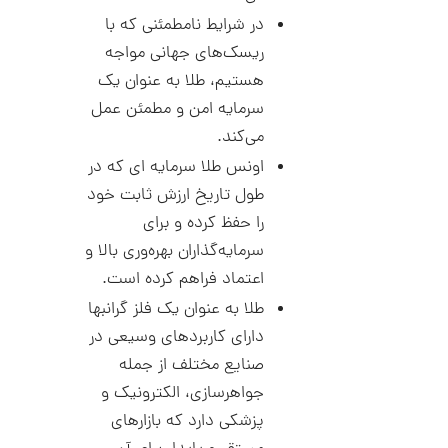
ا
6
در شرایط نامطمئنی که با
ز
6
ک
ریسک‌های جهانی مواجه
ا
7
هستیم، طلا به عنوان یک
ل
,
ک
سرمایه امن و مطمئن عمل
ش
0
ن
می‌کند.
م
0
اونس طلا سرمایه ای که در
ی
0
ن
طول تاریخ ارزش ثابت خود
ی
ت
م
را حفظ کرده و برای
ا
و
سرمایه‌گذاران بهره‌وری بالا و
ل
م
ط
اعتماد فراهم کرده است.
ر
ا
ح
طلا به عنوان یک فلز گرانبها
ه
ن
دارای کاربردهای وسیعی در
ش
ت
صنایع مختلف از جمله
ض
ل
جواهرسازی، الکترونیک و
ع
ا
پزشکی دارد که بازارهای
ی
ن
ک
گ