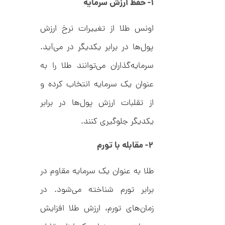
۱- حفظ ارزش سرمایه
د
0
C
0
R
اونس طلا از تغییرات نرخ ارزش
8
ت
9
6
پول‌ها در برابر یکدیگر در می‌آید.
و
م
سرمایه‌گذاران می‌توانند طلا را به
ا
عنوان یک سرمایه انتخاب کرده و
ن
از تقلبات ارزش پول‌ها در برابر
یکدیگر جلوگیری کنند.
ا
ن
۲- مقابله با تورم
گ
ش
ت
3
طلا به عنوان یک سرمایه مقاوم در
ر
1
ط
برابر تورم شناخته می‌شود. در
ل
,
ا
زمان‌های تورم، ارزش طلا افزایش
ط
8
ر
6