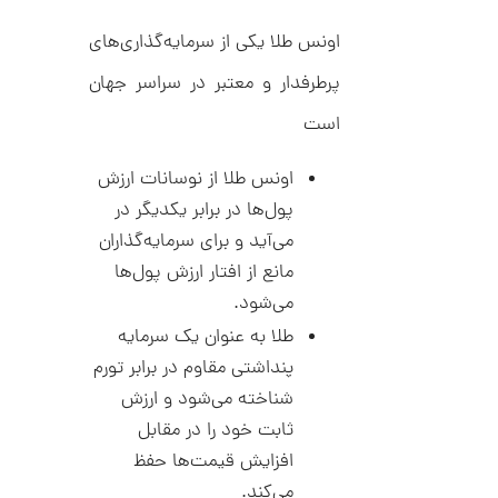
,
ک
ش
0
ن
اونس طلا یکی از سرمایه‌گذاری‌های
م
0
ی
پرطرفدار و معتبر در سراسر جهان
0
ن
ی
است
ت
م
ا
و
ل
اونس طلا از نوسانات ارزش
م
ک
پول‌ها در برابر یکدیگر در
د
ا
C
می‌آید و برای سرمایه‌گذاران
R
ن
8
مانع از افتار ارزش پول‌ها
9
می‌شود.
0
طلا به عنوان یک سرمایه
ا
ن
پنداشتی مقاوم در برابر تورم
گ
شناخته می‌شود و ارزش
ش
ت
2
ثابت خود را در مقابل
ر
6
ط
افزایش قیمت‌ها حفظ
ل
,
می‌کند.
ا