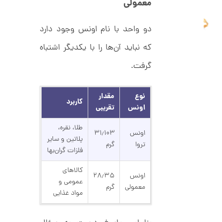
معمولی
ا
ن
گ
دو واحد با نام اونس وجود دارد
ش
ت
2
که نباید آن‌ها را با یکدیگر اشتباه
ر
4
ط
گرفت.
ل
,
ا
ط
8
ر
نوع
مقدار
0
ح
کاربرد
اونس
تقریبی
ه
7
ر
,
م
طلا، نقره،
اونس
۳۱٫۱۰۳
س
0
پلاتین و سایر
ک
تروا
گرم
د
فلزات گران‌بها
0
C
0
R
کالاهای
8
اونس
۲۸٫۳۵
ت
عمومی و
9
معمولی
گرم
6
مواد غذایی
و
م