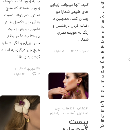
جعبه زیورآلات خانم‌ها یا
ون
گ
کنید، آنها میتوانند زیبایی
ه
زیوری هستند که هیچ
ش
های طبیعی شمارا دو
ی
ت
دختری نمی‌تواند نسبت
ک
چندان کنند، همچنین با
ر
به آن برای تکمیل ظاهر
ق
ط
اضافه کردن درخشش و
ط
دلفریب و به‌روز خود
ل
ع
رنگ به هویت بصری
ا
بی‌اعتنا باشد! در واقع
ه،
ا
شما…
ش
حس زیبای زنانگی شما را
ز
خ
ک
هیچ چیز دیگری به اندازه
ص
۷ مرداد ۱۳۹۸
5 دقیقه
ا
ی
گوشواره‌ ی طلا…
ل
ت
ک
و
ش
۲۷ شهریور ۱۴۰۳
اع
ن
2
13 دقیقه
ت
م
ما
ی
د
ن
به
ی
نف
م
س
ا
ش
ل
انتخاب
انتخاب
چی
ما
,
,
ط
استایل
مناسب
بندازم
را
ر
بیست
فا
ح
ش
ه