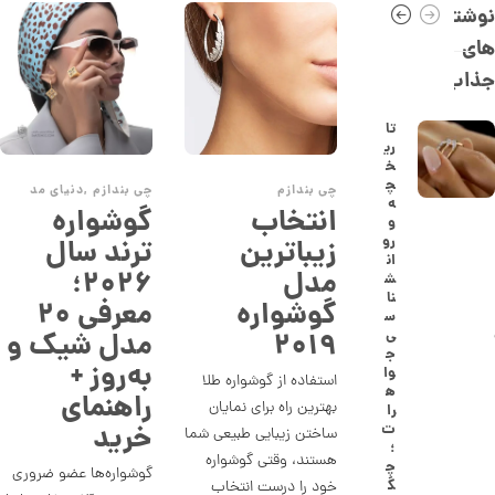
0
نوشته
,
های
0
جذاب
9
3
تا
ری
,
خ
0
چ
چی بندازم
چی بندازم
,
دنیای مد
ه
انتخاب
گوشواره
0
و
رو
زیباترین
ترند سال
0
ان
مدل
۲۰۲۶؛
ت
ش
نا
گوشواره
معرفی ۲۰
و
س
۲۰۱۹
مدل شیک و
ی
م
ج
به‌روز +
ا
وا
استفاده از گوشواره‌ طلا
ه
راهنمای
ن
بهترین راه برای نمایان
را
خرید
ت
ساختن زیبایی طبیعی شما
؛
هستند، وقتی گوشواره
چ
گوشواره‌ها عضو ضروری
ا
گ
خود را درست انتخاب
ن