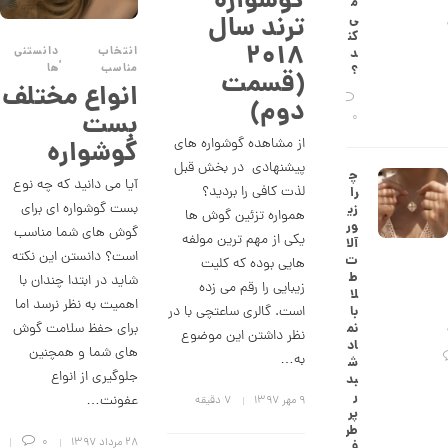
گوشواره
م
ش
ترند سال
ی‌
ت
کن
ض
۲۰۱۸
انتخاب
دانستنی
د
ل
,
مناسب
ها
؟
(قسمت
ع
انواع مختلف
ی
دوم)
ک
بست
0
د
از مشاهده گوشواره ­های
گوشواره
C
R
پیشنهادی در بخش قبل
چ
8
آیا می دانید که چه نوع
لذت کافی را بردید؟
را
8
بست گوشواره ای برای
زی
9
همواره تزئین گوش­ ها
ور
گوش های شما مناسب
یکی از مهم ­ترین مولفه
آلا
2
است؟ دانستن این نکته
ت
هایی بوده که کلیت
6
ط
شاید در ابتدا چندان با
زیبایی را رقم می زده
لا
اهمیت به نظر نرسد اما
,
است. گالری ساعتچی با در
با
برای حفظ سلامت گوش
نم
2
نظر داشتن این موضوع
اد
های شما و همچنین
به…
6
ش
جلوگیری از انواع
بد
7
ر
عفونت…
۹ مهر ۱۳۹۷
7 دقیقه
پر
,
طر
۲۸ مرداد ۱۳۹۷
0