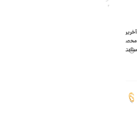
,
2
0
0
0
آخرین
ت
محصولات
و
ساعتچی
م
ا
ن
ا
ن
گ
ش
ت
ر
ط
ل
ا
ا