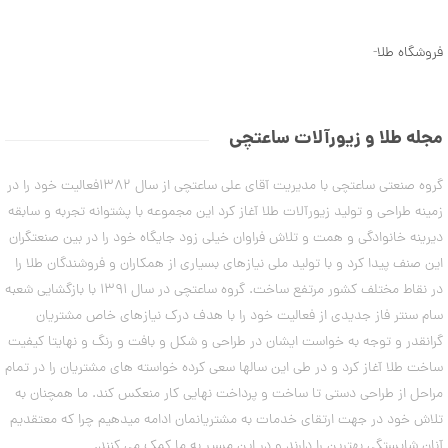
ن
5
م
7
د
فروشگاه طلا
-
ل
,
ه
7
ا
ی
3
د
مجله طلا و زیورآلات ساعتچی
س
6
ت
,
گروه صنعتی ساعتچی با مدیریت آقای علی ساعتچی از سال 1382فعالیت خود را در
ب
ن
0
زمینه طراحی و تولید زیورآلات طلا آغاز کرد این مجموعه با پشتوانه تجربه و سابقه
د
0
دیرینه خانوادگی و همت و تلاش فراوان خیلی زود جایگاه خود را در بین صنعتگران
ت
ا
این صنف پیدا کرد و با تولید ملی نیازهای بسیاری از همکاران و فروشندگان طلا را
0
ب
در نقاط مختلف کشور مرتفع ساخت. گروه ساعتچی در سال 1391 با بازگشایی شعبه
ت
س
ت
سام سنتر فاز جدیدی از فعالیت خود را با هدف درک نیازهای خاص مشتریان
و
ا
گرانقدر و توجه به خواست ایشان در طراحی و شکل و بافت و رنگ و نهایتا کیفیت
م
ن
ه
ساخت طلا آغاز کرد و در طی این سالها سعی کرده خواسته های مشتریان را در تمام
ا
مراحل از طراحی دستی تا ساخت و پرداخت نهایی کار منعکس کند. ما همچنان به
۷
ن
مرداد
تلاش خود در جهت ارتقای خدمات به مشتریانمان ادامه میدهیم چرا که معتقدیم
۱۴۰۳
آنان شایستگی بهترین را دارند و در این مسیر به ما کمک می کنند.