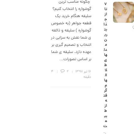
چگونه مناسب ترین
۷
ک
گوشواره را انتخاب کنیم؟
تا
ا
از
ر
سلیقه هنگام خرید یک
ج
ت
قطعه جواهر (به خصوص
ذا
ی
بت
ه
گوشواره ) سلیقه و ذائقه
ری
ک
ی شما نقش به سزایی در
ن
د
م
انتخاب و تصمیم گیری بر
C
دل
R
عهده دارد. سلیقه ی شما
ها
8
بر اساس تصورات…
ی
8
ط
8
لا
۱۶ تیر ۱۳۹۷
2
4
ال
1
دقیقه
ها
1
م
گر
2
فت
ه
,
از
9
ط
بی
6
ع
ت
4