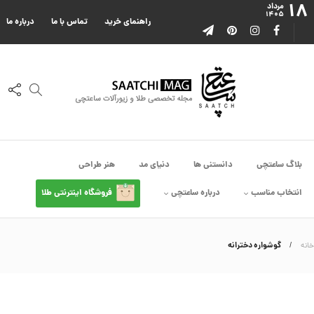
۱۸
ا
مرداد
۱۴۰۵
ا
راهنمای خرید
تماس با ما
درباره ما
ز
ک
ا
ل
ک
ش
ن
م
ی
ن
ی
م
بلاگ ساعتچی
دانستنی ها
دنیای مد
هنر طراحی
ا
ل
انتخاب مناسب
درباره ساعتچی
فروشگاه اینترنتی طلا
ک
د
C
R
8
گوشواره دخترانه
خانه
9
0
3