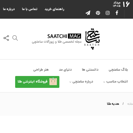
۱۶
ا
مرداد
۱۴۰۵
ا
راهنمای خرید
تماس با ما
درباره ما
ز
ک
ا
ل
ک
ش
ن
م
ی
ن
ی
م
بلاگ ساعتچی
دانستنی ها
دنیای مد
هنر طراحی
ا
ل
انتخاب مناسب
درباره ساعتچی
فروشگاه اینترنتی طلا
ک
د
C
R
8
هدیه طلا
خانه
9
0
2