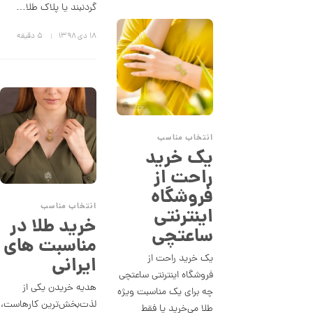
گردنبند یا پلاک طلا…
ز
ک
ا
۱۸ دی ۱۳۹۸
5 دقیقه
ل
ک
ش
ن
م
ل
و
ر
انتخاب مناسب
ا
یک خرید
ک
د
راحت از
C
R
فروشگاه
8
انتخاب مناسب
اینترنتی
9
خرید طلا در
8
ساعتچی
مناسبت های
1
یک خرید راحت از
ایرانی
2
فروشگاه اینترنتی ساعتچی
هدیه خریدن یکی از
5
چه برای یک مناسبت ویژه
لذت‌بخش‌ترین کارهاست،
طلا می‌خرید یا فقط
,