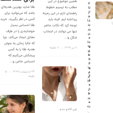
همین موضوع در این
۷
ک
طلا شاید بهترین هدیه‌ای
مطلب به ترسیم خطوط
تا
ا
از
ر
باشد که می‌توانید برای
راهنمای لازم در این زمینه
ج
ت
کسی در نظر بگیرید. خرید
پرداخته ایم. البته باید
ذا
ی
بت
طلا احساس بسیار
توجه کرد که نکات حاضر
ه
ری
ک
خوشایندی را در طرف
تنها می توانند در انتخاب
ن
د
مقابل ایجاد می‌کند. چرا
شکل و…
م
C
دل
R
که غالبا زمانی به عنوان
ها
8
۷ تیر ۱۳۹۹
7 دقیقه
هدیه طلا را به کسی
ی
8
ط
پیشکش می‌کنیم که
8
لا
احساس خاص و…
ال
1
ها
1
م
۲۴ اردیبهشت ۱۳۹۹
5
گر
دقیقه
2
فت
ه
,
از
3
ط
بی
9
ع
ت
9
چی کادو بدم