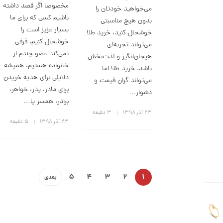
مخصوصا اگر قصد داشته
می‌خواهید خودتان را
4
باشیم کسی که برای ما
بدون هیچ مناسبتی
0
بسیار عزیز است را
خوشحال کنید، خرید طلا
7
خوشحال کنیم. فرقی
می‌تواند تجربه‌ای
,
نمی‌کند عضو چندم از
هیجان‌انگیز و لذت‌بخش
خانواده هستیم، همیشه
0
باشد. خرید طلا اما
دلایلی برای هدیه خریدن
می‌تواند گران‌ قیمت و
0
برای مادر، پدر، خواهر،
دشوار…
0
برادر، همسر یا…
ت
۲۳ آذر ۱۳۹۸
3 دقیقه
و
۲۳ آذر ۱۳۹۸
5 دقیقه
م
ا
ن
5
4
3
2
1
بعدی
ا
ن
گ
ش