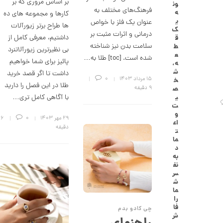
بر اساس مروری که بر
ون
گ
فرهنگ‌های مختلف به
ه
کارها و مجموعه های ده
ش
ی
عنوان یک فلز با خواص
ت
ها طراح برتر زیورآلات
ک
ر
درمانی و اثرات مثبت بر
داشتیم، معرفی کامل از
ق
ط
سلامت بدن نیز شناخته
ط
بی نظیرترین زیورآلاتنرد
ل
ع
شده است. [toc] طلا به…
ا
پائیز برای شما خواهیم
ه،
ا
ش
داشت تا اگر قصد خرید
ز
۱۵ مرداد ۱۴۰۳
0
خ
ک
طلا در این فصل را دارید
9 دقیقه
ص
ا
ی
با آگاهی کامل تری…
ل
ت
ک
و
ش
۲۹ مهر ۱۴۰۳
0
6
اع
ن
دقیقه
ت
م
ما
ی
د
ن
به
ی
نف
م
س
ا
ش
ل
ما
ط
را
ر
فا
چی کادو بدم
ح
ش
ه