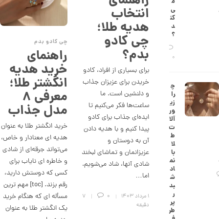
راهنمای
م
ش
انتخاب
ی‌
ت
کن
ض
هدیه طلا؛
د
ل
؟
چی کادو
ع
چی کادو بدم
ی
بدم؟
راهنمای
ک
0
د
خرید هدیه
برای بسیاری از افراد، کادو
C
انگشتر طلا؛
R
خریدن برای عزیزان جذاب
چ
8
معرفی ۸
و دلنشین است. ما
را
8
زی
9
ساعت‌ها فکر می‌کنیم تا
مدل جذاب
ور
ایده‌ای جذاب برای کادو
آلا
2
خرید انگشتر طلا به عنوان
ت
پیدا کنیم و با هدیه دادن
6
ط
هدیه ای معنا‌دار و خاص،
آن به دوستان و
لا
,
می‌تواند جرقه‌ای از شادی
عزیزانمان و تماشای لبخند
با
نم
و خاطره ای نایاب برای
1
شادی‌ آنها، شاد می‌شویم.
اد
کسی که دوستش دارید،
اما…
3
ش
رقم بزند. [toc] مهم ترین
بد
6
ر
مسأله ای که هنگام خرید
۱ مرداد ۱۴۰۳
0
7
پر
,
دقیقه
یک انگشتر طلا به عنوان
طر