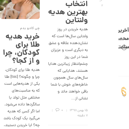
,
انتخاب
2
0
بهترین هدیه
0
ولنتاین
0
چی کادو بدم
هدیه خریدن در روز
آخرین
ت
خرید هدیه
ولنتاین سال‌ها است که
محصولات
و
طلا برای
نشان‌دهنده علاقه و عشق
ساعتچی
م
به دیگری است و عزیزان
کودکان، چرا
شما در این روز
ا
و از کجا؟
چشم‌انتظار زیباترین هدایا
ن
هدیه طلا برای کودکان،
هستند، هدایایی که
چرا و چگونه؟ [toc] طلا
سال‌های سال همچون
یکی از هدیه‌هایی است
خاطره‌های خوش با شما
ا
ن
که به مناسبت‌های
باقی خواهند ماند و
گ
مختلفی مثل تولد یا
نشانی از…
ش
ت
سالگردها داده می‌شود.
ر
۱۵ بهمن ۱۳۹۸
0
اما اگر کسی که هدیه
ط
7 دقیقه
می‌گیرد یک کودک باشد
ل
ا
چه؟ ایا خریدن دستبند،
ا