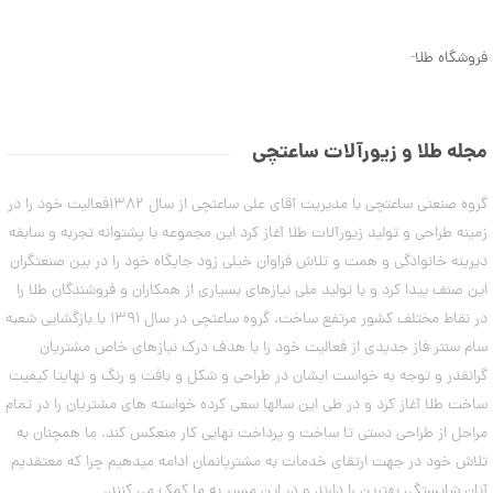
ن
5
م
9
د
فروشگاه طلا
-
ل
,
ه
5
ا
ی
9
د
مجله طلا و زیورآلات ساعتچی
س
2
ت
,
گروه صنعتی ساعتچی با مدیریت آقای علی ساعتچی از سال 1382فعالیت خود را در
ب
ن
0
زمینه طراحی و تولید زیورآلات طلا آغاز کرد این مجموعه با پشتوانه تجربه و سابقه
د
0
دیرینه خانوادگی و همت و تلاش فراوان خیلی زود جایگاه خود را در بین صنعتگران
ت
ا
این صنف پیدا کرد و با تولید ملی نیازهای بسیاری از همکاران و فروشندگان طلا را
0
ب
در نقاط مختلف کشور مرتفع ساخت. گروه ساعتچی در سال 1391 با بازگشایی شعبه
ت
س
ت
سام سنتر فاز جدیدی از فعالیت خود را با هدف درک نیازهای خاص مشتریان
و
ا
گرانقدر و توجه به خواست ایشان در طراحی و شکل و بافت و رنگ و نهایتا کیفیت
م
ن
ه
ساخت طلا آغاز کرد و در طی این سالها سعی کرده خواسته های مشتریان را در تمام
ا
مراحل از طراحی دستی تا ساخت و پرداخت نهایی کار منعکس کند. ما همچنان به
۷
ن
مرداد
تلاش خود در جهت ارتقای خدمات به مشتریانمان ادامه میدهیم چرا که معتقدیم
۱۴۰۳
آنان شایستگی بهترین را دارند و در این مسیر به ما کمک می کنند.