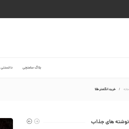
بلاگ ساعتچی
دانستنی 
خرید انگشتر طلا
خانه
نوشته های جذاب
انگشتر طلا از کالکشن ملورا کد CR891