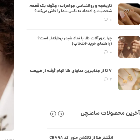
تاریخچه و روانشناسی جواهرات؛ چگونه یک قطعه،
50,657,000 تومان
شخصیت و اعتماد به نفس شما را فاش می‌کند؟
0
انگشتر طلا از کالکشن مینیمال کد
CR890
چرا زیورآلات طلا با نماد شبدر پرطرفدار است؟
(راهنمای خرید+انتخاب)
30,152,000 تومان
0
انگشتر طلا از کالکشن مینیمال طرح
۷ تا از جذابترین مدلهای طلا الهام گرفته از طبیعت
هشت ضلعی کد CR889
2
26,319,000 تومان
انگشتر طلا طرح کارتیه کد CR888
آخرین محصولات ساعتچی
113,187,000 تومان
انگشتر طلا از کالکشن ملورا کد CR898