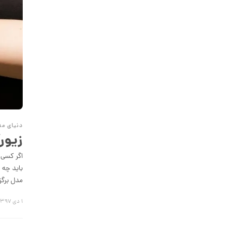
انگشتر طلا از کالکشن مینیمال کد
CR890
30,152,000 تومان
انگشتر طلا از کالکشن مینیمال طرح
هشت ضلعی کد CR889
26,319,000 تومان
دنیای مد
زیور
انگشتر طلا طرح کارتیه کد CR888
اگر کسی 
113,187,000 تومان
باید چه 
مدل برگ
۱ دی ۱۳۹۷