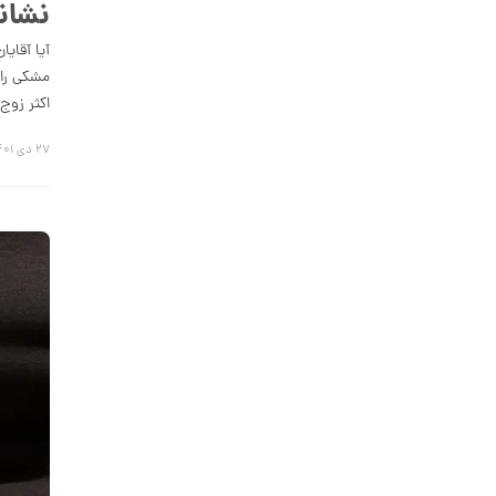
نشان
آیا آقای
انگشتر طلا طرح تیفانی کد CR895
مشکی را 
اکثر زوج
30,725,000 تومان
۲۷ دی ۱۴۰۱
انگشتر طلا طرح تیفانی کد CR894
57,849,000 تومان
انگشتر طلا طرح کارتیه Unlimited مدل
پهن کد CR893
89,899,000 تومان
انگشتر طلا از کالکشن ملورا کد CR891
50,657,000 تومان