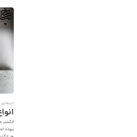
انتخاب 
انوا
انگشتر ه
نبوده اند
هر انگشت