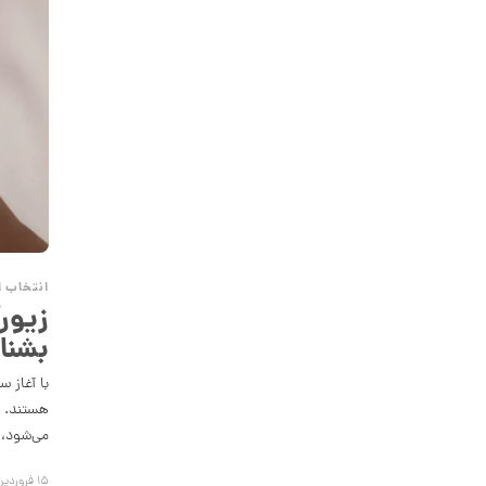
57,849,000 تومان
انگشتر طلا طرح کارتیه Unlimited مدل
پهن کد CR893
89,899,000 تومان
انگشتر طلا از کالکشن ملورا کد CR891
50,657,000 تومان
انتخاب ا
انگشتر طلا از کالکشن مینیمال کد
CR890
بشنا
30,152,000 تومان
هستند. ه
می‌شود، 
انگشتر طلا از کالکشن مینیمال طرح
هشت ضلعی کد CR889
۱۵ فروردین ۱۴۰۳