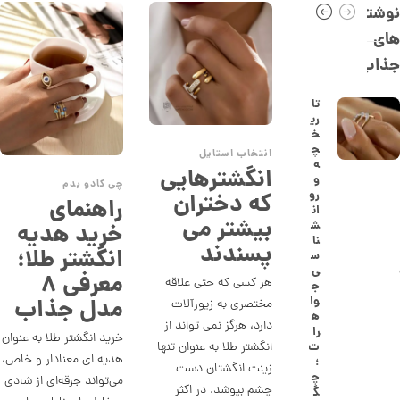
0
نوشته
,
های
1
جذاب
5
6
تا
ری
,
خ
0
چ
انتخاب استایل
ه
انگشترهایی
0
و
چی کادو بدم
رو
که دختران
0
راهنمای
ان
بیشتر می
ت
ش
خرید هدیه
نا
پسندند
و
انگشتر طلا؛
س
ی
م
معرفی ۸
هر کسی که حتی علاقه
ج
ا
وا
مدل جذاب
مختصری به زیورآلات
ه
ن
دارد، هرگز نمی تواند از
را
خرید انگشتر طلا به عنوان
انگشتر طلا به عنوان تنها
ت
هدیه ای معنا‌دار و خاص،
؛
زینت انگشتان دست
چ
می‌تواند جرقه‌ای از شادی
ا
چشم بپوشد. در اکثر
گ
ن