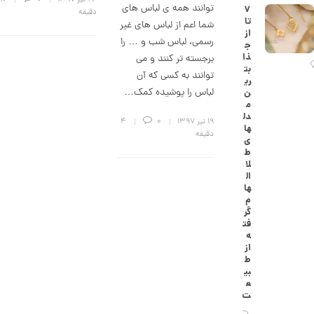
۲۶ تیر ۱۳۹۷
0
10
توانند همه ی لباس های
۷
ک
دقیقه
تا
ا
شما اعم از لباس های غیر
از
ر
رسمی، لباس شب و … را
ج
ت
ذا
ی
برجسته تر کنند و می
بت
ه
توانند به کسی که آن
ری
ک
لباس را پوشیده کمک…
ن
د
م
C
دل
R
۱۹ تیر ۱۳۹۷
0
4
ها
8
دقیقه
ی
8
ط
8
لا
ال
1
ها
1
م
گر
3
فت
ه
,
از
2
ط
بی
0
ع
ت
2