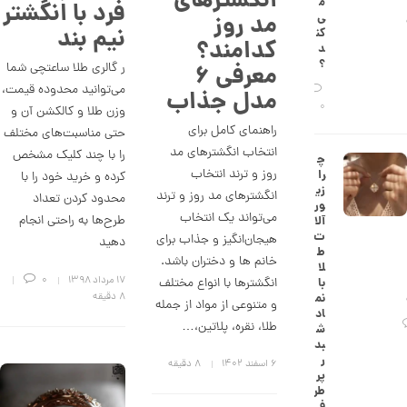
انگشترهای
م
فرد با انگشتر
ش
مد روز
ی‌
ت
نیم بند
کن
ض
کدامند؟
د
ل
؟
ر گالری طلا ساعتچی شما
معرفی ۶
ع
ی
می‌توانید محدوده قیمت،
مدل جذاب
ک
0
وزن طلا و کالکشن آن و
د
راهنمای کامل برای
C
حتی مناسبت‌های مختلف
R
انتخاب انگشترهای مد
را با چند کلیک مشخص
چ
8
روز و ترند انتخاب
را
کرده و خرید خود را با
8
زی
9
انگشترهای مد روز و ترند
محدود کردن تعداد
ور
می‌تواند یک انتخاب
طرح‌ها به راحتی انجام
آلا
2
ت
هیجان‌انگیز و جذاب برای
دهید
6
ط
خانم ها و دختران باشد.
لا
,
۱۷ مرداد ۱۳۹۸
0
با
انگشترها با انواع مختلف
نم
8 دقیقه
3
و متنوعی از مواد از جمله
اد
طلا، نقره، پلاتین،…
2
ش
بد
3
ر
۶ اسفند ۱۴۰۲
8 دقیقه
پر
,
طر