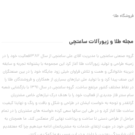
ن
5
م
7
د
فروشگاه طلا
-
ل
,
ه
8
ا
ی
5
د
مجله طلا و زیورآلات ساعتچی
س
7
ت
,
گروه صنعتی ساعتچی با مدیریت آقای علی ساعتچی از سال 1382فعالیت خود را در
ب
ن
0
زمینه طراحی و تولید زیورآلات طلا آغاز کرد این مجموعه با پشتوانه تجربه و سابقه
د
0
دیرینه خانوادگی و همت و تلاش فراوان خیلی زود جایگاه خود را در بین صنعتگران
ت
ا
این صنف پیدا کرد و با تولید ملی نیازهای بسیاری از همکاران و فروشندگان طلا را
0
ب
در نقاط مختلف کشور مرتفع ساخت. گروه ساعتچی در سال 1391 با بازگشایی شعبه
ت
س
ت
سام سنتر فاز جدیدی از فعالیت خود را با هدف درک نیازهای خاص مشتریان
و
ا
گرانقدر و توجه به خواست ایشان در طراحی و شکل و بافت و رنگ و نهایتا کیفیت
م
ن
ه
ساخت طلا آغاز کرد و در طی این سالها سعی کرده خواسته های مشتریان را در تمام
ا
مراحل از طراحی دستی تا ساخت و پرداخت نهایی کار منعکس کند. ما همچنان به
۷
ن
مرداد
تلاش خود در جهت ارتقای خدمات به مشتریانمان ادامه میدهیم چرا که معتقدیم
۱۴۰۳
آنان شایستگی بهترین را دارند و در این مسیر به ما کمک می کنند.