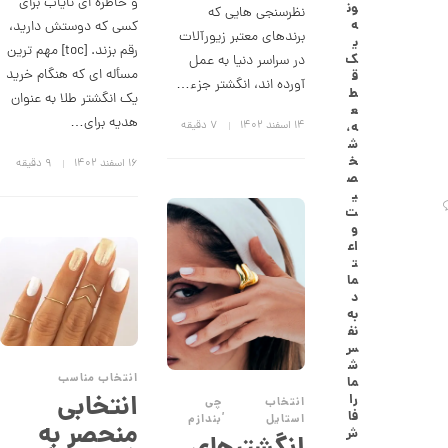
و خاطره ای نایاب برای
ون
نظرسنجی هایی که
گ
ه
کسی که دوستش دارید،
ش
برندهای معتبر زیورآلات
ی
ت
رقم بزند. [toc] مهم ترین
ک
در سراسر دنیا به عمل
ر
مسأله ای که هنگام خرید
ق
ط
آورده اند، انگشتر جزء…
ط
یک انگشتر طلا به عنوان
ل
ع
ا
هدیه برای…
۱۴ اسفند ۱۴۰۲
7 دقیقه
ه،
ا
ش
ز
خ
۱۶ اسفند ۱۴۰۲
9 دقیقه
ک
ص
ا
ی
ل
ت
ک
و
ش
اع
ن
ت
م
ما
ی
د
ن
به
ی
نف
م
س
ا
ش
ل
انتخاب مناسب
ما
ط
انتخابی
را
انتخاب
چی
ر
,
فا
استایل
بندازم
ح
منحصر به
ش
ه