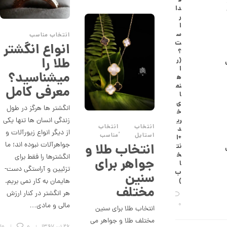
0
ف
دا
0
ر
ا
0
س
انتخاب مناسب
ت
ت
انواع انگشتر
؟
و
طلا را
(ر
ا
م
میشناسید؟
ه
ا
نم
معرفی کامل
ا
ن
ی
انگشتر ها هرگز در طول
خ
ری
زندگی انسان ها تنها یکی
انتخاب
انتخاب
د
ا
,
از دیگر انواع زیورآلات و
استایل
مناسب
+ا
ن
جواهرآلات نبوده اند؛ ما
انتخاب طلا و
نت
گ
خ
انگشترها را فقط برای
ش
جواهر برای
ا
ت
تزئیین و آراستگی دست­
ب
سنین
ر
)
هایمان به کار نمی بریم.
ط
مختلف
ل
هر انگشتر در کنار ارزش
ا
0
مالی و مادی…
انتخاب طلا برای سنین
ط
ر
مختلف طلا و جواهر می
ح