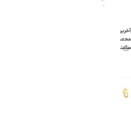
,
2
0
0
0
آخرین
ت
محصولات
و
ساعتچی
م
ا
ن
ا
ن
گ
ش
ت
ر
ط
ل
ا
ا