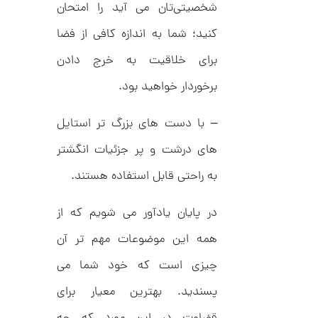
,
ک
شخصیتی‌تان می آید را امتحان
ش
0
ن
کنید؛ شما به اندازه کافی از فضا
م
0
ی
برای خلاقیت به خرج دادن
0
ن
ی
ت
برخوردار خواهید بود.
م
ا
و
ل
م
ک
– با دست های بزرگ تر استایل
د
ا
C
های درشت و پر جزئیات انگشتر
R
ن
8
به راحتی قابل استفاده هستند.
9
0
در پایان یادآور می شویم که از
ا
ن
همه این موضوعات مهم تر آن
گ
ش
چیزی است که خود شما می
ت
2
ر
6
پسندید. بهترین معیار برای
ط
ل
,
ا