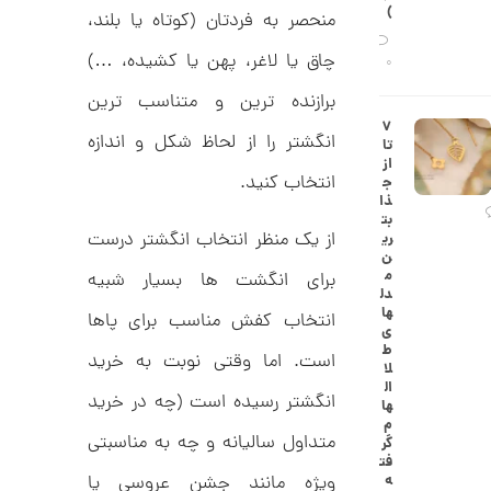
ح
)
منحصر به فردتان (کوتاه یا بلند،
ه
ن
ش
چاق یا لاغر، پهن یا کشیده، …)
ت
0
ض
ل
برازنده ترین و متناسب ترین
ع
ا
۷
ی
ن
انگشتر را از لحاظ شکل و اندازه
تا
ک
گ
از
د
ش
انتخاب کنید.
ج
C
ت
1
ذا
R
ر
بت
1
8
ط
از یک منظر انتخاب انگشتر درست
ری
8
ل
2
ن
9
ا
م
برای انگشت ها بسیار شبیه
,
ط
دل
ر
ها
2
انتخاب کفش مناسب برای پاها
ح
ی
ک
1
ط
است. اما وقتی نوبت به خرید
ا
لا
7
ر
ال
ت
انگشتر رسیده است (چه در خرید
ها
,
ی
م
ه
متداول سالیانه و چه به مناسبتی
0
گر
ک
فت
0
د
ویژه مانند جشن عروسی یا
ه