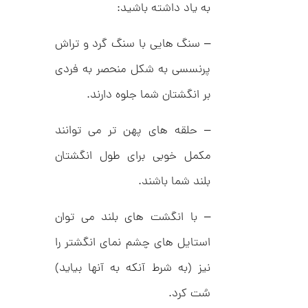
م
0
به یاد داشته باشید:
ی
0
ن
ی
ت
– سنگ هایی با سنگ گرد و تراش
م
ا
و
پرنسسی به شکل منحصر به فردی
ل
م
ط
بر انگشتان شما جلوه دارند.
ر
ا
ح
ه
ن
ش
– حلقه های پهن تر می توانند
ت
ض
مکمل خوبی برای طول انگشتان
ل
ع
ا
بلند شما باشند.
ی
ن
ک
گ
د
ش
– با انگشت های بلند می توان
C
ت
1
R
ر
استایل های چشم نمای انگشتر را
1
8
ط
8
ل
2
نیز (به شرط آنکه به آنها بیاید)
9
ا
,
ط
سُت کرد.
ر
2
ح