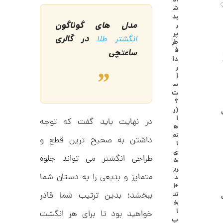
اد
ا
ش
ن
بد
گ
مدل های گوناگون
ر
ش
پر
در گالری
انگشتر طلا
ت
2
طر
ر
ف
ساعتچی
6
ط
دا
ل
,
ر
ا
ا
ا
0
س
ز
ت
9
ک
؟
ا
4
(ر
ل
ا
در نهایت باید گفت که توجه
,
ک
ه
ش
نم
0
داشتن به صحیح ترین قطع و
ن
ا
م
0
ی
ی
طراحی انگشتر می تواند جلوه
خ
0
ن
ری
ی
متمایز و بدیعی را به دستان شما
د
ت
م
+ا
ا
و
ببخشد؛ بدین ترتیب شما قادر
نت
ل
خ
م
ط
ا
خواهید بود تا برای هر انگشت
ر
ب
ا