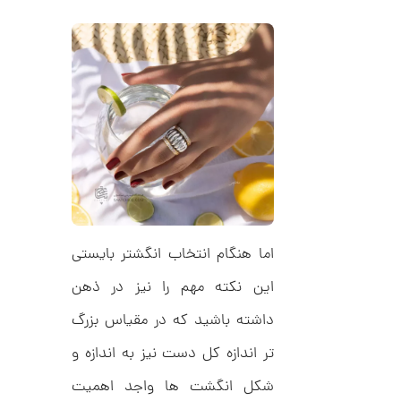
ا
d
م
ن
د
ل
پ
ه
ن
ا
ک
ن
د
گ
C
ش
R
ت
5
8
ر
0
9
ط
3
ل
,
ا
ا
2
اما هنگام انتخاب انگشتر بایستی
ز
2
ک
ا
این نکته مهم را نیز در ذهن
3
ل
,
ک
داشته باشید که در مقیاس بزرگ
ش
0
ن
تر اندازه کل دست نیز به اندازه و
م
0
ل
شکل انگشت ها واجد اهمیت
0
و