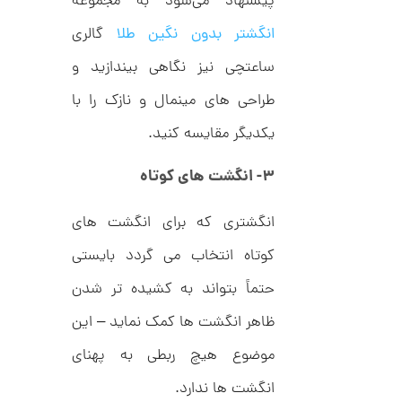
پیشنهاد می‌شود به مجموعه
انگشتر بدون نگین طلا
گالری
ا
ساعتچی نیز نگاهی بیندازید و
ن
گ
طراحی های مینمال و نازک را با
ش
ت
1
یکدیگر مقایسه کنید.
ر
3
ط
ل
,
۳- انگشت های کوتاه
ا
ط
3
ر
انگشتری که برای انگشت های
3
ح
ج
0
کوتاه انتخاب می گردد بایستی
ن
,
ا
حتماً بتواند به کشیده تر شدن
ق
0
ی
ت
ظاهر انگشت ها کمک نماید – این
0
ک
0
ن
موضوع هیچ ربطی به پهنای
گ
ت
ی
انگشت ها ندارد.
ن
و