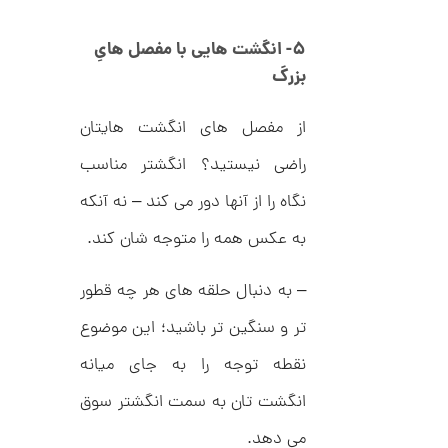
ا
ن
۵- انگشت هایی با مفصل هایِ
گ
ش
بزرگ
ت
6
ر
7
ط
از مفصل های انگشت هایتان
ل
,
ا
راضی نیستید؟ انگشتر مناسب
ط
2
ر
0
نگاه را از آنها دور می کند – نه آنکه
ح
ک
0
ا
به عکس همه را متوجه شان کند.
,
ر
ت
0
ی
– به دنبال حلقه های هر چه قطور
ه
0
U
تر و سنگین تر باشید؛ این موضوع
0
n
l
ت
نقطه توجه را به جای میانه
i
m
و
انگشت تان به سمت انگشتر سوق
i
م
t
می دهد.
e