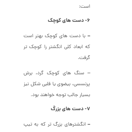
ر
ت
است:
ا
ک
و
د
۶- دست های کوچک
م
C
R
ا
8
–
با دست های کوچک بهتر است
9
ن
1
که ابعاد کلی انگشتر را کوچک تر
گرفت.
ا
ن
گ
– سنگ های کوچک گرد، برش
ش
ت
2
پرنسسی، بیضوی یا قلبی شکل نیز
ر
9
ط
بسیار جالب توجه خواهند بود.
ل
,
ا
ا
8
۷-
دست های بزرگ
ز
9
ک
ا
–
انگشترهای بزرگ تر که به تیپ
4
ل