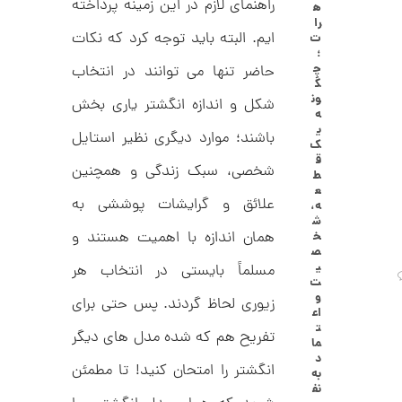
راهنمای لازم در این زمینه پرداخته
ه
ا
3
را
ل
ایم. البته باید توجه کرد که نکات
ت
,
ک
؛
ش
چ
0
حاضر تنها می توانند در انتخاب
ن
گ
م
0
ون
شکل و اندازه انگشتر یاری بخش
ل
ه
0
و
ی
ر
باشند؛ موارد دیگری نظیر استایل
ت
ک
ا
ق
ک
و
شخصی، سبک زندگی و همچنین
ط
د
ع
م
C
علائق و گرایشات پوششی به
ه،
R
ا
ش
8
همان اندازه با اهمیت هستند و
خ
9
ن
ص
1
ی
مسلماً بایستی در انتخاب هر
ت
و
زیوری لحاظ گردند. پس حتی برای
اع
ا
ت
تفریح هم که شده مدل های دیگر
ن
ما
گ
د
ش
انگشتر را امتحان کنید! تا مطمئن
به
ت
2
نف
ر