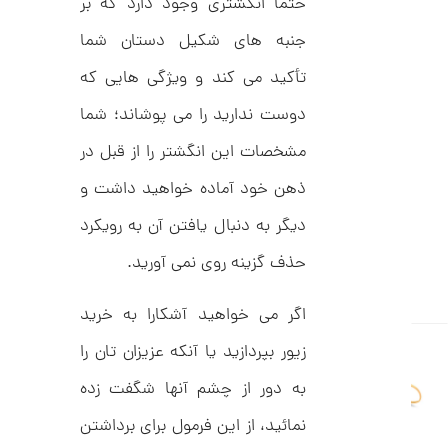
حتماً انگشتری وجود دارد که بر
ل
4
ک
جنبه های شکیل دستان شما
ش
,
ن
تأکید می کند و ویژگی هایی که
م
0
ل
0
و
دوست ندارید را می پوشاند؛ شما
ر
0
ا
مشخصات این انگشتر را از قبل در
ک
ت
د
ذهن خود آماده خواهید داشت و
و
C
R
م
دیگر به دنبال یافتن آن به رویکرد
8
9
ا
حذف گزینه روی نمی آورید.
8
ن
اگر می خواهید آشکارا به خرید
زیور بپردازید یا آنکه عزیزان تان را
ا
ن
به دور از چشم آنها شگفت زده
گ
ش
نمائید، از این فرمول برای برداشتن
ت
1