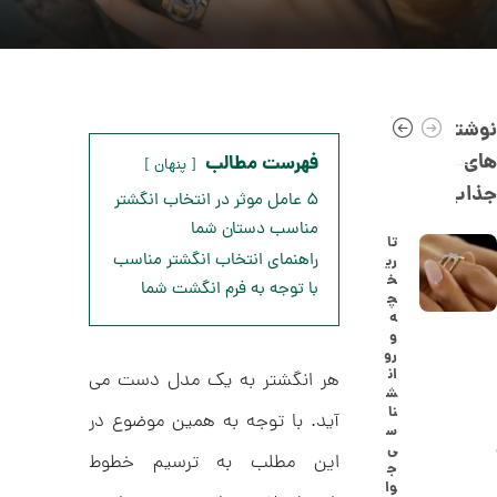
نوشته
های
فهرست مطالب
پنهان
جذاب
۵ عامل موثر در انتخاب انگشتر
مناسب دستان شما
تا
راهنمای انتخاب انگشتر مناسب
ری
خ
ا
با توجه به فرم انگشت شما
چ
ن
ه
گ
و
ش
رو
ت
5
ان
هر انگشتر به یک مدل دست می
ر
ش
0
ط
نا
آید. با توجه به همین موضوع در
ل
,
س
ا
ی
ا
2
این مطلب به ترسیم خطوط
ج
ز
وا
2
ک