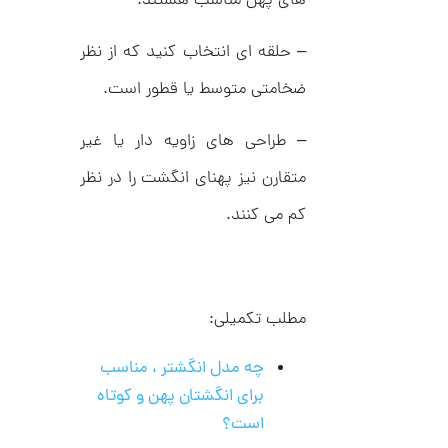
های پهن مناسب هستند.
9
ط
ل
,
– حلقه ای انتخاب کنید که از نظر
ا
ط
4
ر
ضخامتی متوسط یا قطور است.
9
ح
ت
6
ی
– طراحی های زاویه دار یا غیر
,
ف
ا
متقارن نیز پهنای انگشت را در نظر
0
ن
ی
0
کم می کنند.
ک
0
د
C
ت
R
8
و
9
مطلب تکمیلی:
م
4
ا
چه مدل انگشتر ، مناسب
ن
برای انگشتان پهن و کوتاه
است؟