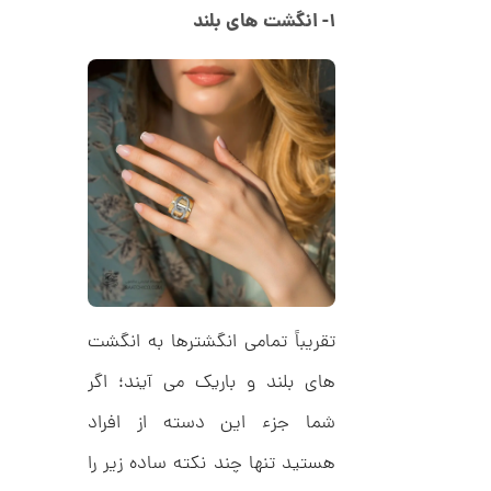
ل
۱- انگشت های بلند
م
ک
د
ا
C
R
ن
8
9
0
ا
ن
گ
ش
ت
2
ر
6
ط
ل
,
ا
تقریباً تمامی انگشترها به انگشت
ا
0
ز
9
ک
های بلند و باریک می آیند؛ اگر
ا
4
ل
شما جزء این دسته از افراد
,
ک
ش
هستید تنها چند نکته ساده زیر را
0
ن