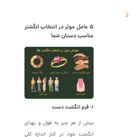
ا
ن
گ
ش
ت
2
۵ عامل موثر در انتخاب انگشتر
ر
6
مناسب دستان شما
ط
ل
,
ا
1
ط
ر
2
ح
ه
4
ر
,
م
س
0
ک
د
0
C
0
R
۱- فرم انگشت دست
8
ت
9
6
و
بیش از هر چیز به طول و پهنای
م
انگشت خود در کنار اندازه کلی