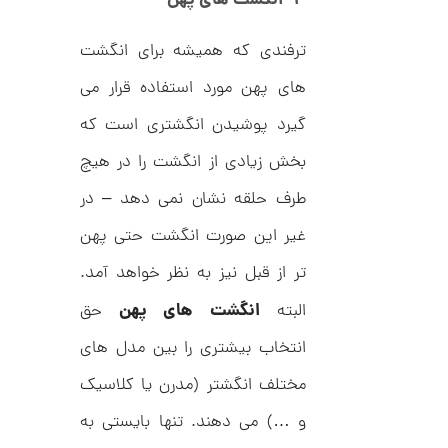
۴- انگشت های پهن
د
0
C
0
R
ترفندی که همیشه برای انگشت
8
ت
9
های پهن مورد استفاده قرار می
6
و
م
گیرد پوشیدن انگشتری است که
ا
بخش زیادی از انگشت را در هیچ
ن
طرف حلقه نشان نمی دهد – در
غیر این صورت انگشت حتی پهن
ا
تر از قبل نیز به نظر خواهد آمد.
ن
گ
انگشت های پهن
البته
حق
ش
ت
2
انتخاب بیشتری را بین مدل های
ر
9
ط
ل
مختلف انگشتر (مدرن یا کلاسیک
,
ا
ط
7
و …) می دهند. تنها بایستی به
ر
4