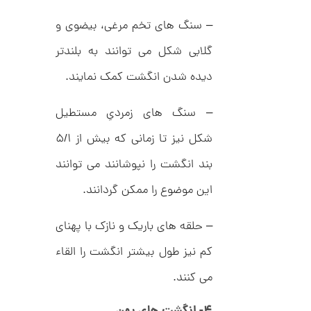
ک
م
د
– سنگ های تخم مرغی، بیضوی و
C
ا
R
گلابی شکل می توانند به بلندتر
8
ن
9
دیده شدن انگشت کمک نمایند.
7
– سنگ های زمردیِ مستطیل
ا
ن
شکل نیز تا زمانی که بیش از ۵/۱
گ
ش
ت
2
بند انگشت را نپوشانند می توانند
ر
6
ط
این موضوع را ممکن گردانند.
ل
,
ا
1
ط
– حلقه های باریک و نازک با پهنای
ر
2
ح
کم نیز طول بیشتر انگشت را القاء
ه
4
ر
می کنند.
,
م
س
0
ک