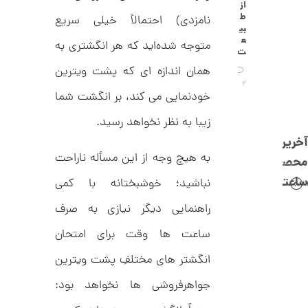
C
از
0
R
ط
نامزدی) احتمالاً خیلی سریع
8
ت
بی
8
ع
متوجه شده‌اید که هر انگشتری به
و
8
ت
م
همان اندازه ای که پشت ویترین
ا
2
خودنمایی می کند، بر انگشت شما
ن
زیبا به نظر نخواهد رسید.
آخرین
به هیچ وجه از این مسأله ناراحت
محصولات
ا
ن
ساعتچی
نباشید؛ خوشبختانه با کمی
گ
ش
راهنمایی دیگر نیازی به صرف
ت
1
ر
2
ط
ساعت ها وقت برای امتحان
ل
5
ا
انگشتر های مختلفِ پشت ویترین
,
ا
ز
جواهرفروشی ها نخواهد بود:
2
ک
ا
0