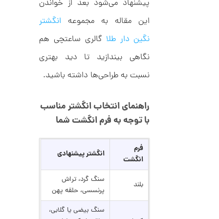
پیشنهاد می‌شود بعد از خواندن
C
ش
R
ت
5
این مقاله به مجموعه
انگشتر
8
ر
0
9
ط
3
نگین دار طلا
گالری ساعتچی هم
ل
,
ا
ا
2
نگاهی بیندازید تا دید بهتری
ز
2
ک
نسبت به طراحی‌ها داشته باشید.
ا
3
ل
,
ک
راهنمای انتخاب انگشتر مناسب
ش
0
ن
با توجه به فرم انگشت شما
م
0
ل
0
و
ر
فرم
ت
انگشتر پیشنهادی
ا
انگشت
ک
و
د
م
سنگ گرد، تراش
C
بلند
R
پرنسسی، حلقه پهن
ا
8
9
ن
سنگ بیضی یا گلابی،
1