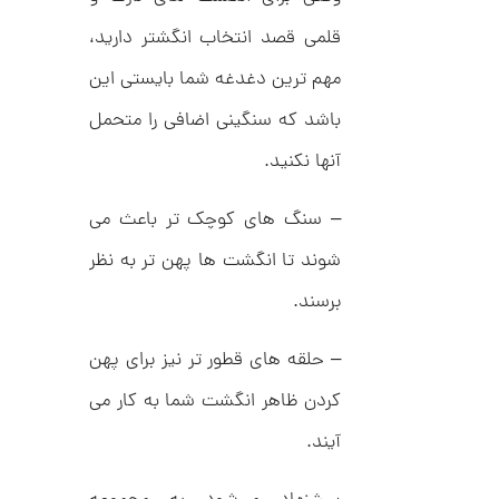
ت
1
ر
قلمی قصد انتخاب انگشتر دارید،
2
ط
ل
5
مهم ترین دغدغه شما بایستی این
ا
,
ا
باشد که سنگینی اضافی را متحمل
ز
2
ک
ا
آنها نکنید.
0
ل
4
ک
ش
– سنگ های کوچک تر باعث می
,
ن
م
0
شوند تا انگشت ها پهن تر به نظر
ل
0
و
برسند.
ر
0
ا
ک
ت
– حلقه های قطور تر نیز برای پهن
د
و
C
کردن ظاهر انگشت شما به کار می
R
م
8
آیند.
9
ا
8
ن