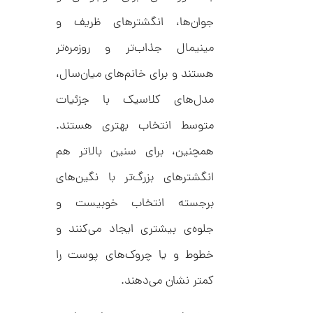
ط
2
جوان‌ها، انگشترهای ظریف و
ر
0
ح
ک
مینیمال جذاب‌تر و روزمره‌تر
0
ا
,
ر
هستند و برای خانم‌های میان‌سال،
ت
0
ی
مدل‌های کلاسیک با جزئیات
ه
0
U
متوسط انتخاب بهتری هستند.
0
n
l
ت
همچنین، برای سنین بالاتر هم
i
m
و
انگشترهای بزرگ‌تر با نگین‌های
i
م
t
e
برجسته انتخاب خوبیست و
ا
d
م
ن
جلوه‌ی بیشتری ایجاد می‌کنند و
د
ل
خطوط و یا چروک‌های پوست را
پ
ه
کمتر نشان می‌دهند.
ن
ا
ک
ن
د
گ