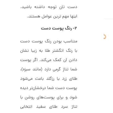
ا
دست تان توجه داشته باشید.
ن
اینها مهم ترین عوامل هستند.
۲- رنگ پوست دست
ا
ن
گ
متناسب بودن رنگ پوست دست
ش
ت
2
ر
با رنگ انگشتر طلا به زیبا نشان
9
ط
ل
دادن آن کمک می‌کند. اگر پوست
,
ا
ط
7
شما تناژ گرمی دارد (مانند سبزه)،
ر
4
ح
طلای زرد یا رزگلد باعث می‌شود
ت
8
ی
پوست دست شما درخشان‌تر دیده
,
ف
ا
0
شود و برای پوست‌های روشن با
ن
ی
0
ک
تناژ سرد طلای سفید انتخابی
0
د