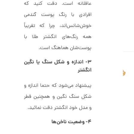
C
عاقلانه است. دقت کنید که
ت
R
8
و
افرادی با رنگ پوست گندمی
9
م
5
خوش‌شانس‌اند، چرا که تقریباً
ا
همه رنگ‌های انگشتر طلا با
ن
پوست‌شان هماهنگ است.
۳- اندازه و شکل سنگ یا نگین
ا
ن
انگشتر
گ
ش
ت
5
پیشنهاد می‌شود که حتما اندازه و
ر
9
ط
شکل سنگ نگین و همچنین قطر
ل
,
ا
و مدل خود انگشتر دقت نمائید.
ط
4
ر
9
ح
۴- وضعیت ناخن‌ها
ت
6
ی