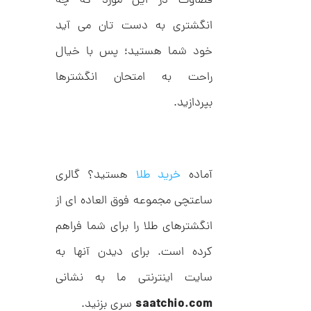
قضاوت در این مورد که چه
ا
0
ز
انگشتری به دست تان می آید
9
ک
ا
4
خود شما هستید؛ پس با خیال
ل
,
ک
راحت به امتحان انگشترها
ش
0
ن
بپردازید.
م
0
ی
0
ن
ی
ت
م
ا
و
آماده
خرید طلا
هستید؟ گالری
ل
م
ط
ساعتچی مجموعه فوق العاده ای از
ر
ا
ح
ه
ن
انگشترهای طلا را برای شما فراهم
ش
ت
کرده است. برای دیدن آنها به
ض
ل
سایت اینترنتی ما به نشانی
ع
ا
ی
ن
saatchio.com
سری بزنید.
ک
گ