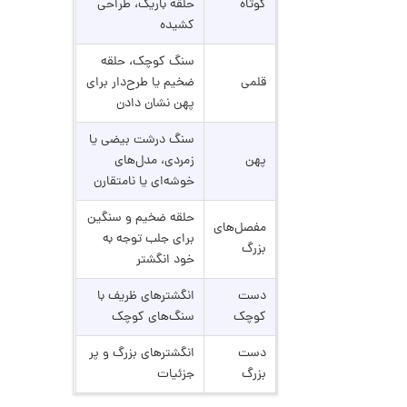
کوتاه
حلقه باریک، طراحی
کشیده
ا
سنگ کوچک، حلقه
ن
قلمی
ضخیم یا طرح‌دار برای
گ
ش
پهن نشان دادن
ت
2
ر
سنگ درشت بیضی یا
9
ط
پهن
زمردی، مدل‌های
ل
,
ا
خوشه‌ای یا نامتقارن
ا
8
ز
حلقه ضخیم و سنگین
9
ک
مفصل‌های
برای جلب توجه به
ا
4
بزرگ
ل
خود انگشتر
,
ک
ش
0
دست
انگشترهای ظریف با
ن
کوچک
سنگ‌های کوچک
م
0
ی
0
ن
دست
انگشترهای بزرگ و پر
ی
ت
بزرگ
جزئیات
م
ا
و