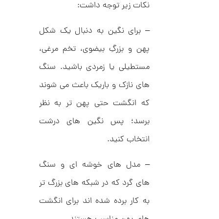
ح
نکات زیر توجه داشت:
ت
8
ی
,
ف
– برای نگین به دنبال یک شکل
ا
0
ن
پهن و بزرگِ بیضوی، تخم مرغی،
ی
0
ک
مستطیلی یا زمردی باشید. سنگ
0
د
C
ت
های نازک و باریک باعث می شوند
R
8
و
9
که انگشت حتی پهن تر به نظر
م
5
برسد؛ پس نگین های درشت
ا
ن
انتخاب کنید.
– مدل های خوشه ای و سنگ
ا
های گرد که در شبکه های بزرگ تر
ن
گ
به کار برده شده اند برای انگشت
ش
ت
5
ر