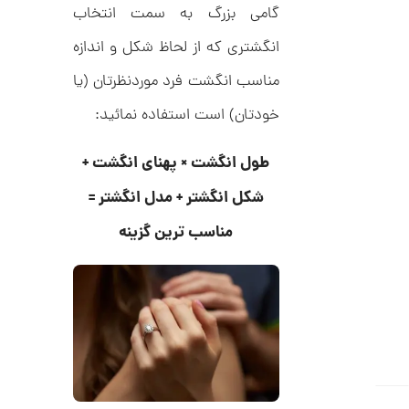
ر
3
گامی بزرگ به سمت انتخاب
ط
ل
,
انگشتری که از لحاظ شکل و اندازه
ا
ط
3
ر
مناسب انگشت فرد موردنظرتان (یا
3
ح
ج
خودتان) است استفاده نمائید:
0
ن
,
ا
ق
طول انگشت × پهنای انگشت +
0
ی
ت
0
شکل انگشتر + مدل انگشتر =
ک
0
ن
مناسب ترین گزینه
گ
ت
ی
ن
و
ک
م
د
C
ا
R
8
ن
9
7