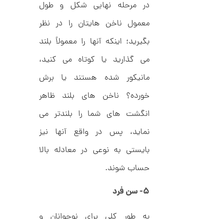
,
ف
در مرحله نهایی شکل و طول
ا
0
ن
معمول ناخن هایتان را در نظر
ی
0
ک
بگیرید؛ اینکه آنها را معمولاً بلند
0
د
C
ت
می گذارید یا کوتاه می کنید،
R
8
و
9
مانیکور شده هستند یا برش
م
4
خورده؟ ناخن های بلند ظاهر
ا
ن
انگشت های شما را بلندتر می
نماید، پس در واقع آنها نیز
بایستی به نوعی در معادله بالا
ا
ن
حساب شوند.
گ
ش
ت
6
۵- سن فرد
ر
7
ط
ل
,
به طور کلی برای نوجوانان و
ا