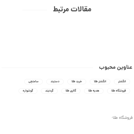
ن
مقالات مرتبط
عناوین محبوب
ج
ذ
ا
انگشتر
انگشتر طلا
خرید طلا
دستبند
ساعتچی
ب
ت
فروشگاه طلا
هدیه طلا
گالری طلا
گردنبند
گوشواره
ر
ی
ن
م
د
فروشگاه طلا
-
ل
ه
ا