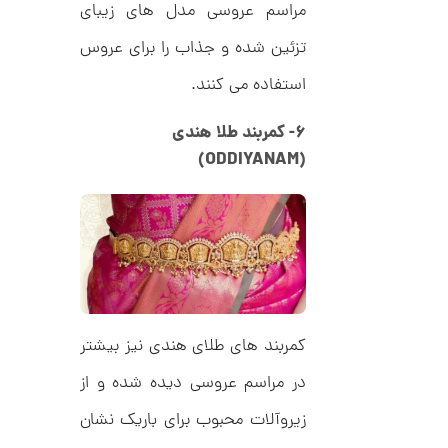
ل
مراسم عروسی مدل های زیبای
م
ک
د
تزئین شده و جذاب را برای عروس
ا
C
R
ن
استفاده می کنند.
8
9
0
۶- کمربند طلا هندی
(ODDIYANAM)
ا
ن
گ
ش
ت
2
ر
6
ط
ل
,
ا
ا
1
ز
2
کمربند های طلای هندی نیز بیشتر
ک
ا
6
ل
در مراسم عروسی دیده شده و از
,
ک
ش
زیروآلات محبوب برای باریک نشان
0
ن