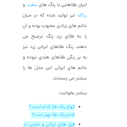
,
ک
ایران طلاهایی با رنگ های
سفید
و
ش
0
ن
رزگلد
نیز تولید شده که در میان
م
0
ی
0
ن
خانم های زیادی محبوب بوده و آن
ی
ت
م
را به طلای زرد رنگ ترجیح می
ا
و
ل
دهند. رنگ طلاهای ایرانی زرد نیز
م
ک
د
ا
به پر رنگی طلاهای هندی نبوده و
C
R
ن
خانم های ایرانی این مدل ها را
8
9
0
بیشتر می پسندند.
ا
بیشتر بخوانید:
ن
گ
ش
انواع رنگ طلا کدام است ؟
ت
2
ر
کدام رنگ طلا بهتر است؟
6
ط
ل
,
فرق طلای ایرانی و خارجی در
ا