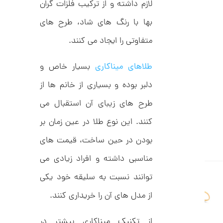
لازم داشته و از ترکیب فلزات گران
ل
9
ک
بها با رنگ های شاد، طرح های
ش
,
ن
م
متفاوتی را ایجاد می کنند.
0
ل
0
و
ر
طلاهای میناکاری
بسیار خاص و
0
ا
ک
ت
دلبر بوده و بسیاری از خانم ها از
د
و
C
طرح های زیبای آن استقبال می
R
م
8
کنند. این نوع طلا در عین زمان بر
9
ا
8
ن
بودن در حین ساخت، قیمت های
مناسبی داشته و افراد زیادی می
توانند نسبت به سلیقه خود یکی
ا
ن
از مدل های آن را خریداری کنند.
گ
ش
ت
1
از تکنیک میناکاری بیشتر در