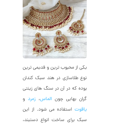
ط
2
ر
8
ح
ک
3
ا
,
ر
ت
0
ی
ه
0
U
0
n
l
ت
i
یکی از محبوب ترین و قدیمی ترین
m
و
i
م
t
نوع طلاسازی در هند سبک کندان
e
ا
d
بوده که در آن در سنگ های زینتی
م
ن
د
گران بهایی چون
الماس
،
زمرد
و
ل
پ
یاقوت
استفاده می شود. از این
ه
ن
ا
سبک برای ساخت انواع دستبند،
ک
ن
د
گ