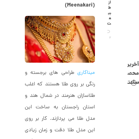
C
از
0
(Meenakari)
R
ط
8
ت
بی
8
ع
و
8
ت
م
ا
2
ن
آخرین
میناکاری
طراحی های برجسته و
محصولات
ا
ن
ساعتچی
رنگی بر روی طلا هستند که اغلب
گ
ش
ت
1
طلاسازان هنرمند در شمال هند و
ر
2
ط
استان راجستان به ساخت این
ل
5
ا
مدل طلا می پردازند. کار بر روی
,
ا
ز
این مدل طلا دقت و زمان زیادی
3
ک
ا
5