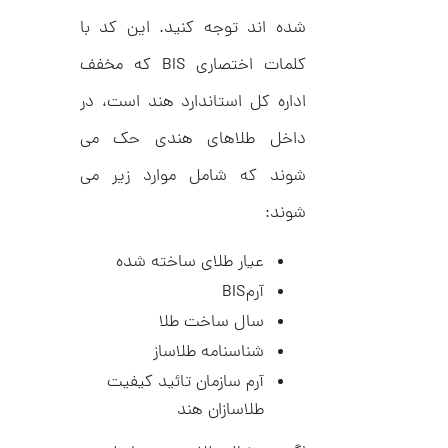
د
ش
شده اند توجه کنید. این کد با
C
ت
1
R
ر
1
8
کلمات اختصاری BIS که مخفف
ط
8
ل
2
9
ا
اداره کل استاندارد هند است، در
,
ط
ر
داخل طلاهای هندی حک می
3
ح
ک
5
شوند که شامل موارد زیر می
ا
5
ر
شوند:
ت
,
ی
ه
0
عیار طلای ساخته شده
ک
0
د
آرمBIS
C
0
R
سال ساخت طلا
8
ت
شناسنامه طلاساز
8
و
8
آرم سازمان تائید کیفیت
م
طلاسازان هند
ا