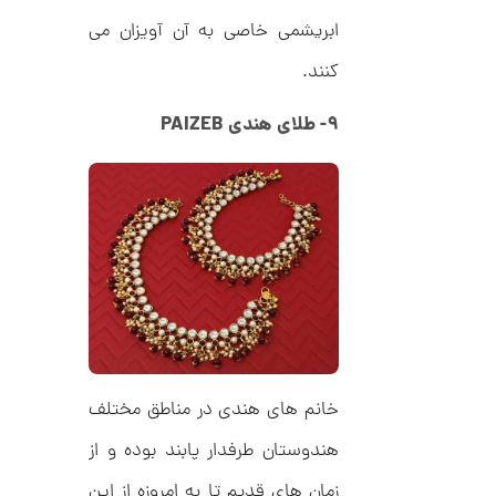
ک
م
د
ابریشمی خاصی به آن آویزان می
C
ا
R
کنند.
8
ن
9
7
۹- طلای هندی PAIZEB
ا
ن
گ
ش
ت
2
ر
6
ط
ل
,
ا
ط
2
ر
1
ح
ه
خانم های هندی در مناطق مختلف
0
ر
,
م
هندوستان طرفدار پابند بوده و از
س
0
ک
زمان های قدیم تا به امروزه از این