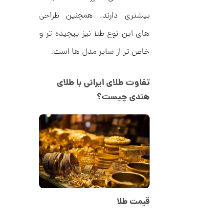
9
ط
بیشتری دارند. همچنین طراحی
ل
,
ا
ط
5
های این نوع طلا نیز پیچیده تر و
ر
6
ح
خاص تر از سایر مدل ها است.
ت
9
ی
,
ف
تفاوت طلای ایرانی با طلای
ا
0
ن
هندی چیست؟
ی
0
ک
0
د
C
ت
R
8
و
9
م
4
ا
ن
قیمت طلا