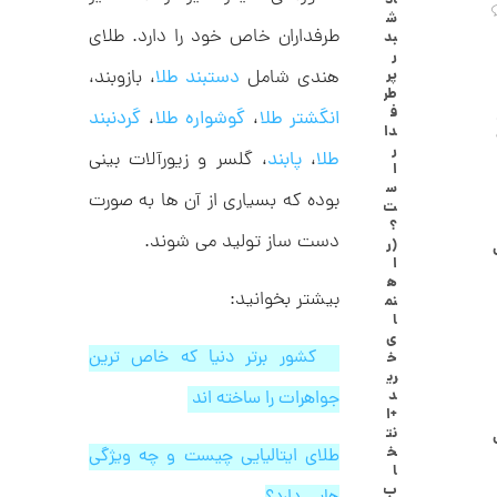
اد
ا
ش
ن
طرفداران خاص خود را دارد. طلای
بد
گ
ر
ش
هندی شامل
دستبند طلا
، بازوبند،
پر
ت
2
طر
ر
ف
انگشتر طلا
،
گوشواره طلا
،
گردنبند
6
ط
دا
ل
,
ر
طلا
،
پابند
، گلسر و زیورآلات بینی
ا
ا
ا
1
س
بوده که بسیاری از آن ها به صورت
ز
ت
2
ک
؟
ا
دست ساز تولید می شوند.
6
(ر
ل
ا
,
ک
ه
ش
بیشتر بخوانید:
نم
0
ن
ا
م
0
ی
ی
۷ کشور برتر دنیا که خاص ترین
خ
0
ن
ری
ی
د
جواهرات را ساخته اند
ت
م
+ا
ا
و
نت
ل
خ
طلای ایتالیایی چیست و چه ویژگی
م
ط
ا
ر
ب
ا