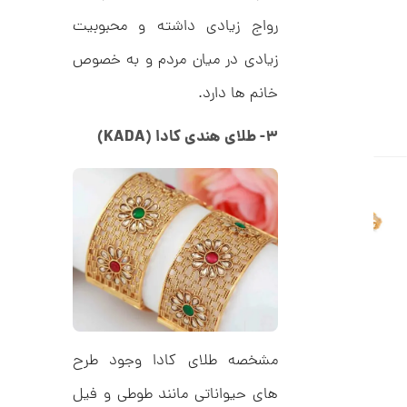
C
ت
R
رواج زیادی داشته و محبوبیت
8
و
9
زیادی در میان مردم و به خصوص
م
5
ا
خانم ها دارد.
ن
۳- طلای هندی کادا (KADA)
ا
ن
گ
ش
ت
5
ر
9
ط
ل
,
ا
ط
5
ر
6
مشخصه طلای کادا وجود طرح
ح
ت
9
های حیواناتی مانند طوطی و فیل
ی