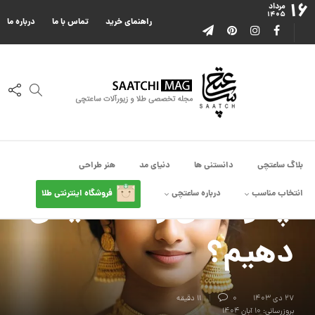
۱۶
مرداد
۱۴۰۵
راهنمای خرید
تماس با ما
درباره ما
بدون دسته بندی
,
دانستنی ها
,
دنیای مد
,
هنر طراحی
طلای هندی به چه
طلایی گفته می شود و
بلاگ ساعتچی
دانستنی ها
دنیای مد
هنر طراحی
چگونه آن را تشخیص
انتخاب مناسب
درباره ساعتچی
فروشگاه اینترنتی طلا
دهیم؟
۲۷ دی ۱۴۰۳
0
11 دقیقه
بروزرسانی: ۱۰ آبان ۱۴۰۴