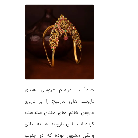
ک
5
ا
5
ر
ت
,
ی
ه
0
ک
0
د
C
0
R
8
ت
8
و
8
م
ا
حتماً در مراسم عروسی هندی
ن
بازوبند های مارپیچ را بر بازوی
عروس خانم های هندی مشاهده
ا
کرده اید. این بازوبند ها به طلای
ن
گ
ش
وانکی مشهور بوده که در جنوب