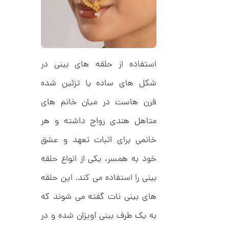
ا
ن
گ
ش
استفاده از حلقه های بینی در
ت
2
ر
9
شکل های ساده یا تزئین شده
ط
ل
,
ا
قرن هاست در میان خانم های
ا
9
ز
متاهل هندی رواج داشته و هر
3
ک
ا
1
خانمی برای اثبات تعهد و عشق
ل
,
ک
خود به همسر، یکی از انواع حلقه
ش
0
ن
بینی را استفاده می کند. این حلقه
م
0
ی
0
های بینی نات گفته می شوند که
ن
ی
ت
م
به یک طرف بینی آویزان شده و در
ا
و