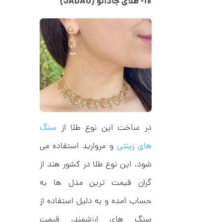
۱۰- طلای جادائو (JADAU)
ح
ت
5
ی
,
ف
ا
0
ن
ی
0
ک
0
د
C
ت
R
8
و
9
م
5
ا
در ساخت این نوع طلا از
سنگ
ن
های زینتی
و مروارید استفاده می
شود. این نوع طلا در کشور هند از
ا
گران قیمت ترین مدل ها به
ن
گ
حساب آمده و به دلیل استفاده از
ش
ت
5
سنگ های ارزشمند، قیمت
ر