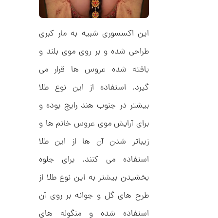
ا
این اکسسوری شبیه به مار کبری
ن
گ
طراحی شده و بر روی موی بلند و
ش
ت
1
بافته شده عروس ها قرار می
ر
3
ط
گیرد. استفاده از این نوع طلا
ل
,
ا
بیشتر در جنوب هند رایج بوده و
ط
3
ر
4
ح
برای آرایش موی عروس خانم ها و
ج
7
ن
زیباتر شدن آن ها از این طلا
,
ا
ق
استفاده می کنند. برای جلوه
0
ی
ت
0
بخشیدن بیشتر به این نوع طلا از
ک
0
ن
طرح های گل و جوانه بر روی آن
گ
ت
ی
استفاده شده و منگوله های
ن
و