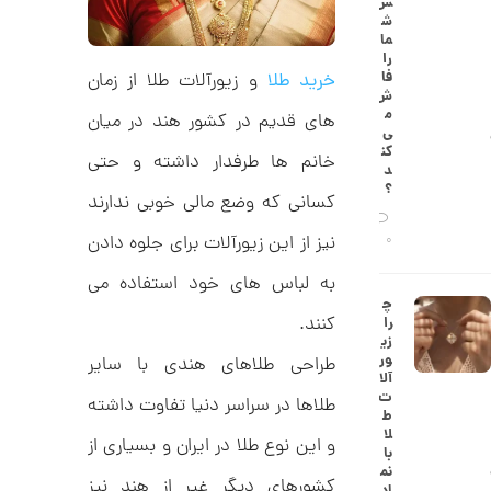
س
9
ط
ش
ل
,
ما
ا
را
ا
9
فا
خرید طلا
و زیورآلات طلا از زمان
ز
ش
3
ک
م
های قدیم در کشور هند در میان
ا
1
ی‌
ل
کن
خانم ها طرفدار داشته و حتی
,
ک
د
ش
؟
0
کسانی که وضع مالی خوبی ندارند
ن
م
0
ی
نیز از این زیورآلات برای جلوه دادن
0
0
ن
ی
به لباس های خود استفاده می
ت
م
چ
ا
و
کنند.
را
ل
زی
م
ک
ور
طراحی طلاهای هندی با سایر
د
ا
آلا
C
ت
طلاها در سراسر دنیا تفاوت داشته
R
ن
ط
8
لا
9
و این نوع طلا در ایران و بسیاری از
با
0
نم
کشورهای دیگر غیر از هند نیز