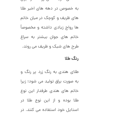
ر
ت
ا
به خصوص در دهه های اخیر طلا
ک
و
د
های ظریف و کوچک در میان خانم
م
C
R
ا
ها رواج زیادی داشته و مخصوصاً
8
9
ن
1
خانم های جوان بیشتر به سراغ
طرح های شیک و ظریف می روند.
ا
رنگ طلا
ن
گ
ش
طلای هندی به رنگ زرد پر رنگ و
ت
2
ر
9
ط
به صورت براق تولید می شود؛ زیرا
ل
,
ا
خانم های هندی طرفدار این نوع
ا
9
ز
طلا بوده و از این نوع طلا در
3
ک
ا
1
استایل خود استفاده می کنند. در
ل