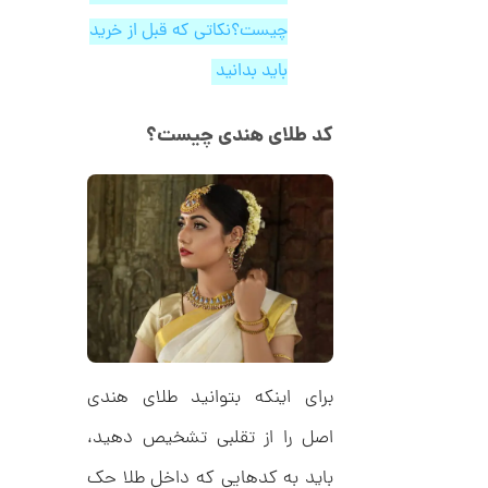
ا
1
چیست؟نکاتی که قبل از خرید
ز
2
ک
باید بدانید
ا
6
ل
,
ک
ش
کد طلای هندی چیست؟
0
ن
م
0
ی
0
ن
ی
ت
م
ا
و
ل
م
ط
ر
ا
ح
ه
ن
ش
ت
برای اینکه بتوانید طلای هندی
ض
ل
اصل را از تقلبی تشخیص دهید،
ع
ا
ی
ن
باید به کدهایی که داخل طلا حک
ک
گ