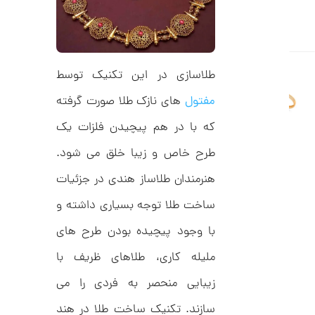
ا
ن
طلاسازی در این تکنیک توسط
ا
ن
مفتول
های نازک طلا صورت گرفته
گ
ش
که با در هم پیچیدن فلزات یک
ت
2
ر
9
ط
طرح خاص و زیبا خلق می شود.
ل
,
ا
هنرمندان طلاساز هندی در جزئیات
ط
7
ر
ساخت طلا توجه بسیاری داشته و
8
ح
ت
5
با وجود پیچیده بودن طرح های
ی
,
ف
ملیله کاری، طلاهای ظریف با
ا
0
ن
زیبایی منحصر به فردی را می
ی
0
ک
0
د
سازند. تکنیک ساخت طلا در هند