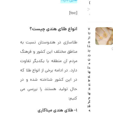
هایی دارد؟
ح
)
ه
ن
ش
[toc]
ت
0
ض
ل
ع
ا
انواع طلای هندی چیست؟
۷
ی
ن
تا
ک
گ
از
د
ش
طلاسازی در هندوستان نسبت به
ج
C
ت
1
ذا
R
ر
بت
مناطق مختلف این کشور و فرهنگ
1
8
ط
ری
8
ل
2
ن
مردم آن منطقه با یکدیگر تفاوت
9
ا
م
,
ط
دل
دارد. در ادامه برخی از انواع طلا که
ر
ها
3
ح
ی
ک
در این کشور شناخته شده و در
5
ط
ا
لا
5
ر
حال تولید هستند را بررسی می
ال
ت
ها
,
ی
کنیم:
م
ه
0
گر
ک
فت
0
د
۱- طلای هندی میناکاری
ه