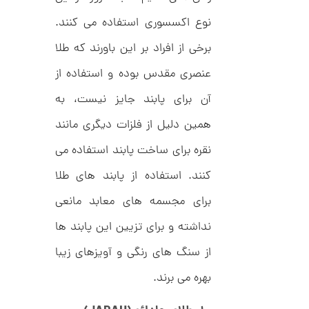
د
0
C
نوع اکسسوری استفاده می کنند.
0
R
8
ت
برخی از افراد بر این باورند که طلا
9
6
و
عنصری مقدس بوده و استفاده از
م
آن برای پابند جایز نیست، به
ا
ن
همین دلیل از فلزات دیگری مانند
نقره برای ساخت پابند استفاده می
کنند. استفاده از پابند های طلا
ا
ن
برای مجسمه های معابد مانعی
گ
ش
نداشته و برای تزیین این پابند ها
ت
2
ر
9
از سنگ های رنگی و آویزهای زیبا
ط
ل
,
ا
بهره می برند.
ط
7
ر
8