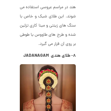
ت
1
ر
هند در مراسم عروسی استفاده می
2
ط
ل
5
شوند. این طلای شیک و خاص با
ا
,
ا
سنگ های زینتی و مینا کاری تزئین
ز
3
ک
شده و طرح های طاووس یا طوطی
ا
5
ل
9
بر روی آن قرار می گیرد.
ک
ش
,
ن
۸- طلای هندی JADANAGAM
م
0
ل
0
و
ر
0
ا
ک
ت
د
و
C
R
م
8
9
ا
8
ن