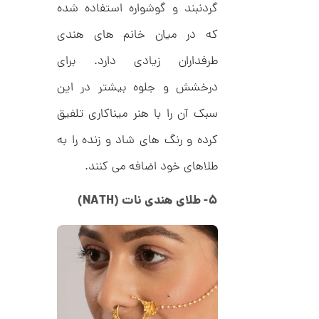
گردنبند و گوشواره استفاده شده
C
ش
R
ت
5
8
که در میان خانم های هندی
ر
0
9
ط
3
ل
طرفداران زیادی دارد. برای
,
ا
ا
2
درخشش و جلوه بیشتر در این
ز
8
ک
سبک آن را با هنر میناکاری تلفیق
ا
5
ل
کرده و رنگ های شاد و زنده را به
,
ک
ش
0
طلاهای خود اضافه می کنند.
ن
م
0
ل
۵- طلای هندی نات (NATH)
0
و
ر
ت
ا
ک
و
د
م
C
R
ا
8
9
ن
1