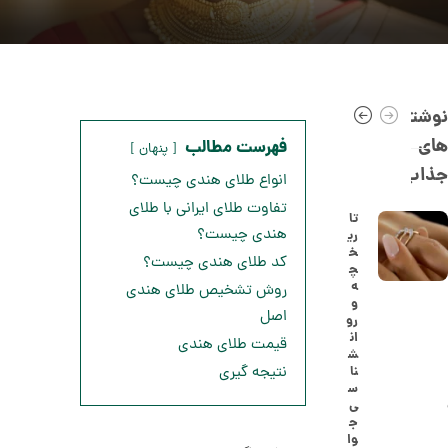
نوشته
های
فهرست مطالب
پنهان
جذاب
انواع طلای هندی چیست؟
تفاوت طلای ایرانی با طلای
تا
هندی چیست؟
ری
خ
ا
کد طلای هندی چیست؟
چ
ن
ه
روش تشخیص طلای هندی
گ
و
ش
اصل
رو
ت
5
ان
قیمت طلای هندی
ر
ش
0
ط
نا
نتیجه گیری
ل
,
س
ا
ی
ا
2
ج
ز
وا
8
ک