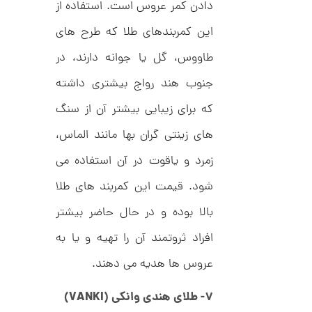
م
0
دادن کمر عروس است. استفاده از
ی
0
ن
این کمربندهای طلا که طرح های
ی
ت
م
طاووس، گل یا جوانه دارند، در
ا
و
ل
م
جنوب هند رواج بیشتری داشته
ط
ر
ا
ح
که برای زیبایی بیشتر آن از سنگ
ه
ن
ش
های زینتی گران بها مانند الماس،
ت
ض
زمرد و یاقوت در آن استفاده می
ل
ع
ا
شود. قیمت این کمربند های طلا
ی
ن
ک
گ
بالا بوده و در حال حاضر بیشتر
د
ش
C
ت
1
افراد ثروتمند آن را تهیه و یا به
R
ر
1
8
ط
8
عروس ها هدیه می دهند.
ل
2
9
ا
,
ط
۷- طلای هندی وانکی (VANKI)
ر
3
ح