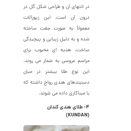
,
ف
ا
در انتهای آن و طراحی شکل گل در
0
ن
ی
0
درون آن است. این زیورآلات
ک
0
د
معمولاً به صورت جفت ساخته
C
ت
R
شده و به دلیل زیبایی و پیچیدگی
8
و
9
ساخت، هدیه ای محبوب برای
م
4
ا
مراسم عروسی به شمار می روند.
ن
این نوع طلا بیشتر در میان
دستبندهای هندی رواج داشته که
ا
با میناکاری داده می شوند.
ن
گ
ش
۴- طلای هندی کندان
ت
6
(KUNDAN)
ر
7
ط
ل
,
ا