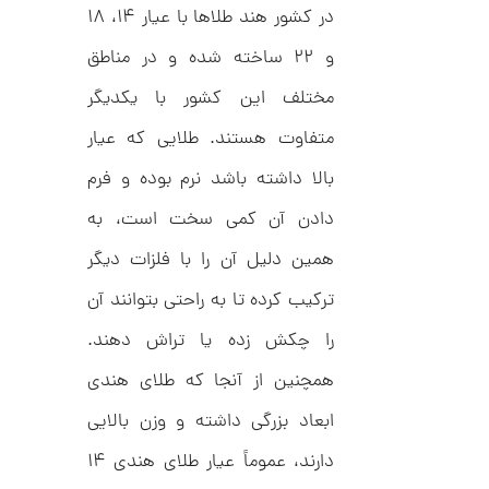
ا
در کشور هند طلاها با عیار ۱۴، ۱۸
ن
گ
و ۲۲ ساخته شده و در مناطق
ش
ت
6
مختلف این کشور با یکدیگر
ر
7
ط
متفاوت هستند. طلایی که عیار
ل
,
ا
بالا داشته باشد نرم بوده و فرم
ط
2
ر
8
دادن آن کمی سخت است، به
ح
ک
3
ا
همین دلیل آن را با فلزات دیگر
,
ر
ت
ترکیب کرده تا به راحتی بتوانند آن
0
ی
ه
0
را چکش زده یا تراش دهند.
U
0
n
همچنین از آنجا که طلای هندی
l
ت
i
ابعاد بزرگی داشته و وزن بالایی
m
و
i
م
دارند، عموماً عیار طلای هندی ۱۴
t
e