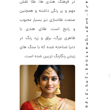
در فرهنگ هندی ها، طلا نقش
ه
ا
5
را
ل
مهم و پر رنگی داشته و همچنین
ت
,
ک
؛
ش
چ
0
صنعت طلاسازی نیز بسیار محبوب
ن
گ
م
0
ون
و رایج است. طلای هندی با
ل
ه
0
و
ی
ر
ظاهری بزرگ، براق و زرد رنگ در
ت
ک
ا
ق
ک
و
دنیا شناخته شده که با سنگ های
ط
د
ع
م
C
زینتی رنگارنگ تزیین شده است.
ه،
R
ا
ش
8
خ
9
ن
ص
1
ی
ت
و
اع
ا
ت
ن
ما
گ
د
ش
به
ت
2
نف
ر