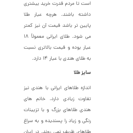
ا
d
است تا مردم قدرت خرید بیشتری
م
ن
د
داشته باشند. هرچه عیار طلا
ل
پ
پایین تر باشد قیمت آن نیز کمتر
ه
ن
ا
می شود. طلای ایرانی معمولاً ۱۸
ک
ن
د
گ
عیار بوده و قیمت بالاتری نسبت
C
ش
R
ت
5
8
به طلای هندی با عیار ۱۴ دارد.
ر
0
9
ط
3
ل
,
سایز طلا
ا
ا
2
ز
8
اندازه طلاهای ایرانی با هندی نیز
ک
ا
5
تفاوت زیادی دارد. خانم های
ل
,
ک
ش
هندی طلاهای بزرگ و با تزیینات
0
ن
م
رنگی و زیاد را پسندیده و به سراغ
0
ل
0
و
طلاهای ظریف نمی روند. در ایران