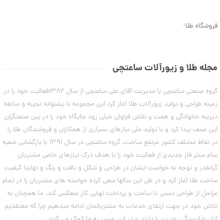
ن
5
م
7
د
فروشگاه طلا
-
ل
,
ه
9
ا
ی
4
د
مجله طلا و زیورآلات ساعتچی
س
5
ت
,
گروه صنعتی ساعتچی با مدیریت آقای علی ساعتچی از سال 1382فعالیت خود را در
ب
ن
0
زمینه طراحی و تولید زیورآلات طلا آغاز کرد این مجموعه با پشتوانه تجربه و سابقه
د
0
دیرینه خانوادگی و همت و تلاش فراوان خیلی زود جایگاه خود را در بین صنعتگران
ت
ا
این صنف پیدا کرد و با تولید ملی نیازهای بسیاری از همکاران و فروشندگان طلا را
0
ب
در نقاط مختلف کشور مرتفع ساخت. گروه ساعتچی در سال 1391 با بازگشایی شعبه
ت
س
ت
سام سنتر فاز جدیدی از فعالیت خود را با هدف درک نیازهای خاص مشتریان
و
ا
گرانقدر و توجه به خواست ایشان در طراحی و شکل و بافت و رنگ و نهایتا کیفیت
م
ن
ه
ساخت طلا آغاز کرد و در طی این سالها سعی کرده خواسته های مشتریان را در تمام
ا
مراحل از طراحی دستی تا ساخت و پرداخت نهایی کار منعکس کند. ما همچنان به
۷
ن
مرداد
تلاش خود در جهت ارتقای خدمات به مشتریانمان ادامه میدهیم چرا که معتقدیم
۱۴۰۳
آنان شایستگی بهترین را دارند و در این مسیر به ما کمک می کنند.