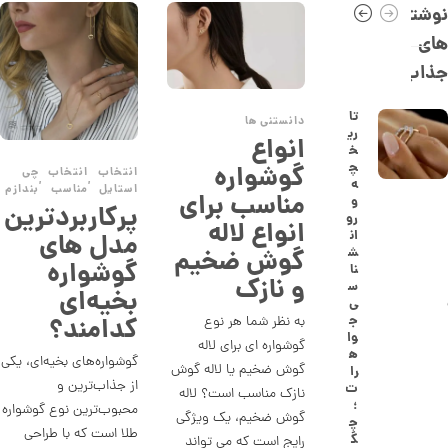
0
نوشته
,
های
2
جذاب
0
2
تا
دانستنی ها
ری
,
انواع
خ
0
چ
گوشواره
انتخاب
انتخاب
چی
,
,
ه
استایل
مناسب
بندازم
0
مناسب برای
و
پرکاربردترین
رو
0
انواع لاله
ان
مدل های
ت
گوش ضخیم
ش
گوشواره
نا
و
و نازک
س
بخیه‌ای
ی
م
کدامند؟
ج
به نظر شما هر نوع
ا
وا
گوشواره ای برای لاله
ه
گوشواره‌های بخیه‌ای، یکی
ن
گوش ضخیم یا لاله گوش
را
از جذاب‌ترین و
ت
نازک مناسب است؟ لاله
؛
محبوب‌ترین نوع گوشواره
گوش ضخیم، یک ویژگی
چ
ا
طلا است که با طراحی
گ
رایج است که می تواند
ن