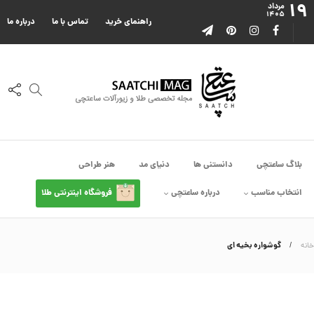
۱۹
ا
مرداد
۱۴۰۵
ا
راهنمای خرید
تماس با ما
درباره ما
ز
ک
ا
ل
ک
ش
ن
م
ی
ن
ی
م
بلاگ ساعتچی
دانستنی ها
دنیای مد
هنر طراحی
ا
ل
انتخاب مناسب
درباره ساعتچی
فروشگاه اینترنتی طلا
ک
د
C
R
8
گوشواره بخیه ای
خانه
9
0
3