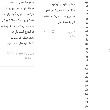
ون
مینیمالیستی خود،
گ
یافتن انواع گوشواره
ه
ش
طرفداران بسیاری پیدا
مناسب را به یک چالش
ی
ت
کرده‌اند. این گوشواره‌ها
ک
تبدیل کند. خوشبختانه،
ر
ق
به دلیل سبک ساده و در
ط
انواع مختلفی…
ط
ل
عین حال شیک، به راحتی
ع
ا
ه،
با انواع استایل‌ها
۲ دی ۱۴۰۱
0
4
ا
ش
دقیقه
ز
هماهنگ می‌شوند.
خ
ک
گوشواره‌های بخیه‌ای…
ص
ا
ی
ل
ت
ک
۱۱ مرداد ۱۴۰۳
0
و
ش
10 دقیقه
اع
ن
ت
م
ما
ی
د
ن
به
ی
نف
م
س
ا
ش
ل
ما
ط
را
ر
فا
ح
ش
ه