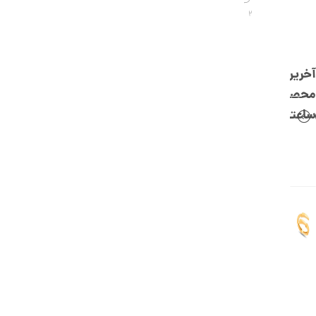
,
2
0
0
0
آخرین
ت
محصولات
و
ساعتچی
م
ا
ن
ا
ن
گ
ش
ت
ر
ط
ل
ا
ا