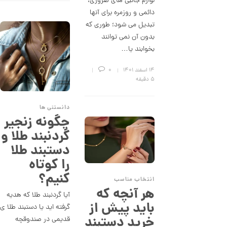
لوازم جانبی های ضروری،
ز
دائمی و روزمره برای آنها
ک
تبدیل می شود؛ طوری که
ا
ل
بدون آن نمی توانند
ک
بخوابند یا…
ش
ن
م
۱۴ اسفند ۱۴۰۱
0
ل
5 دقیقه
و
ر
ا
دانستنی ها
ک
چگونه زنجیر
د
C
گردنبند طلا و
R
دستبند طلا
8
9
را کوتاه
8
کنیم؟
انتخاب مناسب
1
هر آنچه که
آیا گردنبند طلا که هدیه
2
باید پیش از
گرفته اید یا دستبند طلا ی
6
خرید دستبند
قدیمی در صندوقچه
,