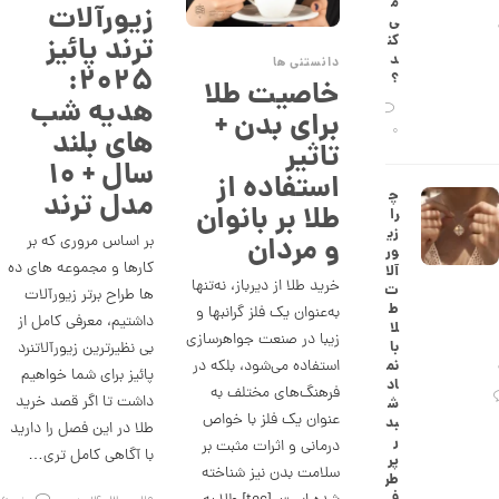
م
زیورآلات
ش
ی‌
ت
ترند پائیز
کن
ض
د
دانستنی ها
ل
۲۰۲۵:
؟
خاصیت طلا
ع
هدیه شب
ی
برای بدن +
ک
0
های بلند
د
تاثیر
C
سال + ۱۰
استفاده از
R
چ
مدل ترند
8
طلا بر بانوان
را
8
زی
9
و مردان
بر اساس مروری که بر
ور
کارها و مجموعه های ده
آلا
2
خرید طلا از دیرباز، نه‌تنها
ت
ها طراح برتر زیورآلات
6
ط
به‌عنوان یک فلز گرانبها و
داشتیم، معرفی کامل از
لا
زیبا در صنعت جواهرسازی
,
با
بی نظیرترین زیورآلاتنرد
استفاده می‌شود، بلکه در
نم
2
پائیز برای شما خواهیم
اد
فرهنگ‌های مختلف به
داشت تا اگر قصد خرید
8
ش
عنوان یک فلز با خواص
بد
طلا در این فصل را دارید
2
ر
درمانی و اثرات مثبت بر
با آگاهی کامل تری…
پر
,
سلامت بدن نیز شناخته
طر