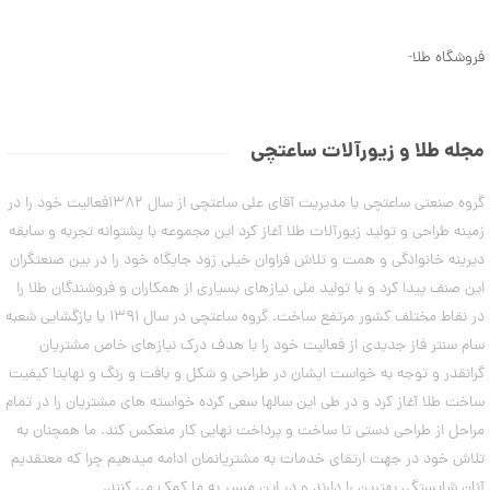
ن
5
م
7
د
فروشگاه طلا
-
ل
,
ه
7
ا
ی
6
د
مجله طلا و زیورآلات ساعتچی
س
7
ت
,
گروه صنعتی ساعتچی با مدیریت آقای علی ساعتچی از سال 1382فعالیت خود را در
ب
ن
0
زمینه طراحی و تولید زیورآلات طلا آغاز کرد این مجموعه با پشتوانه تجربه و سابقه
د
0
دیرینه خانوادگی و همت و تلاش فراوان خیلی زود جایگاه خود را در بین صنعتگران
ت
ا
این صنف پیدا کرد و با تولید ملی نیازهای بسیاری از همکاران و فروشندگان طلا را
0
ب
در نقاط مختلف کشور مرتفع ساخت. گروه ساعتچی در سال 1391 با بازگشایی شعبه
ت
س
ت
سام سنتر فاز جدیدی از فعالیت خود را با هدف درک نیازهای خاص مشتریان
و
ا
گرانقدر و توجه به خواست ایشان در طراحی و شکل و بافت و رنگ و نهایتا کیفیت
م
ن
ه
ساخت طلا آغاز کرد و در طی این سالها سعی کرده خواسته های مشتریان را در تمام
ا
مراحل از طراحی دستی تا ساخت و پرداخت نهایی کار منعکس کند. ما همچنان به
۷
ن
مرداد
تلاش خود در جهت ارتقای خدمات به مشتریانمان ادامه میدهیم چرا که معتقدیم
۱۴۰۳
آنان شایستگی بهترین را دارند و در این مسیر به ما کمک می کنند.