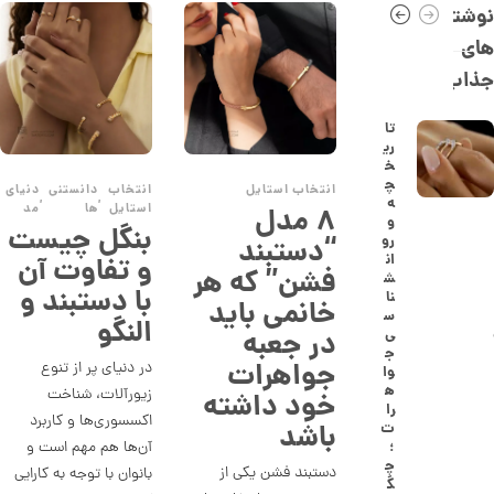
0
نوشته
,
های
1
جذاب
0
9
تا
ری
,
خ
0
چ
انتخاب استایل
انتخاب
دانستنی
دنیای
,
,
ه
استایل
ها
مد
۸ مدل
0
و
بنگل چیست
رو
“دستبند
0
ان
و تفاوت آن
فشن” که هر
ت
ش
با دستبند و
نا
خانمی باید
و
س
النگو
در جعبه
ی
م
ج
جواهرات
در دنیای پر از تنوع
ا
وا
ه
زیورآلات، شناخت
خود داشته
ن
را
اکسسوری‌ها و کاربرد
باشد
ت
آن‌ها هم مهم است و
؛
چ
دستبند فشن یکی از
بانوان با توجه به کارایی
ا
گ
ن