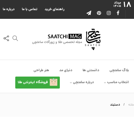
۱۸
ا
مرداد
۱۴۰۵
ا
راهنمای خرید
تماس با ما
درباره ما
ز
ک
ا
ل
ک
ش
ن
م
ی
ن
ی
م
بلاگ ساعتچی
دانستنی ها
دنیای مد
هنر طراحی
ا
ل
انتخاب مناسب
درباره ساعتچی
فروشگاه اینترنتی طلا
ک
د
C
R
8
دستبند
خانه
9
0
3