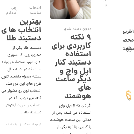
,
2
انتخاب
چی
0
,
مناسب
بندازم
0
بهترین
0
انتخاب ها ی
بدون دسته بندی
آخرین
۹ نکته
ت
دستبند طلا
محصولات
کاربردی برای
و
دستبند طلا یکی از
ساعتچی
استفاده
م
محبوبترین اکسسوری
دستبند کنار
ا
های مورد استفاده روزانه
اپل واچ و
ن
است که در همه حال
دیگر ساعت
میشه همراه داشت. تنوع
طرح های این مچ بند،
های
ا
انتخاب اون رو دشوار می
ن
هوشمند
کنه. می دونید که در
گ
ش
انتخاب و خرید اینترنتی
افرادی که از اپل واچ
ت
دستبند طلا…
استفاده می کنند، پس از
ر
ط
مدتی این ساعت هوشمند
ل
۸ مرداد ۱۴۰۲
8 دقیقه
با کارایی بالا به یکی از
ا
ا