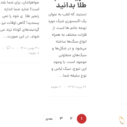
جواهراتتان، برای شما بلند
طلا بدانید
1
است؟ شاید شما اندازه
0
دستبند که اغلب به عنوان
زنجیر طلا ی خود را نمی
یک اکسسوری شیک مورد
6
پسندید! گاهی اوقات نیز،
توجه خانم ها است، از
گردنبندهای کوتاه ترند می
,
فلزات مختلف به همراه
شوند. در این صورت،…
0
انواع سنگ‌ها ساخته
0
می‌شود و در شکل‌ها و
۳۰ بهمن ۱۴۰۰
0
0
7 دقیقه
سبک‌های متفاوتی
ت
موجود است. با وجود
این تنوع، سبک لباس و
و
نوع سلیقه شما…
م
ا
۲۶ مرداد ۱۳۹۹
6 دقیقه
ن
ا
ن
3
2
1
بعدی
گ
ش