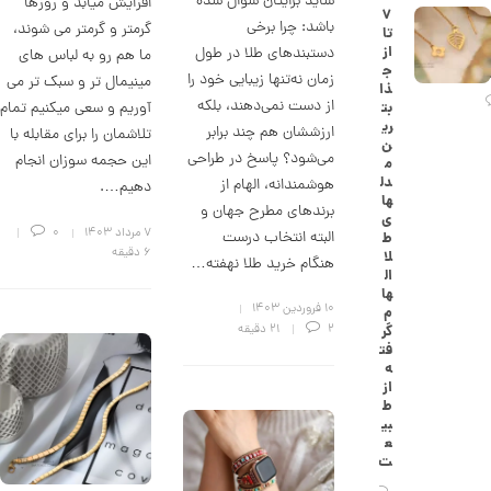
شاید برایتان سوال شده
افزایش میابد و روزها
۷
ک
باشد: چرا برخی
گرمتر و گرمتر می شوند،
تا
ا
از
دستبندهای طلا در طول
ر
ما هم رو به لباس های
ج
ت
زمان نه‌تنها زیبایی خود را
مینیمال تر و سبک تر می
ذا
ی
از دست نمی‌دهند، بلکه
آوریم و سعی میکنیم تمام
بت
ه
ری
ک
ارزششان هم چند برابر
تلاشمان را برای مقابله با
ن
د
می‌شود؟ پاسخ در طراحی
این حجمه سوزان انجام
م
C
دل
هوشمندانه، الهام از
R
دهیم….
ها
8
برندهای مطرح جهان و
ی
8
۷ مرداد ۱۴۰۳
0
البته انتخاب درست
ط
8
6 دقیقه
لا
هنگام خرید طلا نهفته…
ال
1
ها
۱۰ فروردین ۱۴۰۳
1
م
2
21 دقیقه
گر
3
فت
ه
,
از
0
ط
بی
2
ع
ت
5