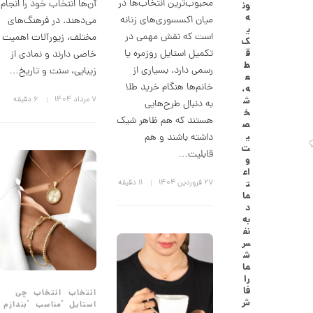
محبوب‌ترین انتخاب‌ها در
آن‌ها انتخاب خود را انجام
ون
گ
ه
میان اکسسوری‌های زنانه
می‌دهند. در فرهنگ‌های
ش
ی
ت
است که نقش مهمی در
مختلف، زیورآلات اهمیت
ک
ر
تکمیل استایل روزمره یا
ق
خاصی دارند و نمادی از
ط
ط
رسمی دارد. بسیاری از
ل
زیبایی، سنت و تاریخ…
ع
ا
خانم‌ها هنگام خرید طلا
ه،
ا
۷ مرداد ۱۴۰۴
6 دقیقه
ش
به دنبال طرح‌هایی
ز
خ
ک
هستند که هم ظاهر شیک
ص
ا
ی
داشته باشند و هم
ل
ت
ک
قابلیت…
و
ش
اع
ن
۲۷ فروردین ۱۴۰۴
11 دقیقه
ت
م
ما
ی
د
ن
به
ی
نف
م
س
ا
ش
ل
ما
ط
را
ر
فا
انتخاب
انتخاب
چی
ح
,
,
ش
استایل
مناسب
بندازم
ه