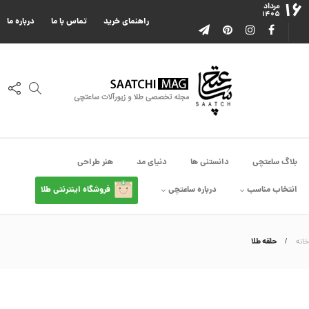
۱۶
ا
مرداد
۱۴۰۵
ا
راهنمای خرید
تماس با ما
درباره ما
ز
ک
ا
ل
ک
ش
ن
م
ی
ن
ی
م
بلاگ ساعتچی
دانستنی ها
دنیای مد
هنر طراحی
ا
ل
انتخاب مناسب
درباره ساعتچی
فروشگاه اینترنتی طلا
ک
د
C
R
8
حلقه طلا
خانه
9
0
3