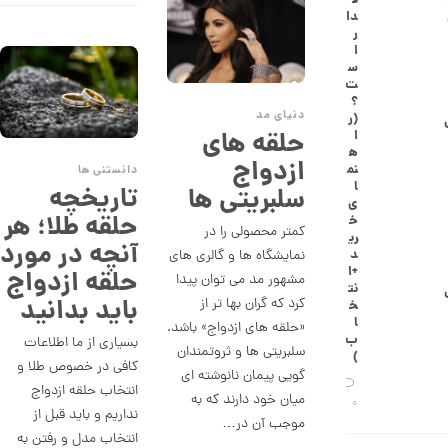
0
ف
دا
0
ر
ا
0
س
ت
ت
؟
و
دنیای مد
(ر
حلقه های
ا
م
ه
ازدواج
ا
نم
دانستنی ها
ا
تاریخچه
سلبریتی ها
ن
ی
حلقه طلا؛ هر
خ
کمتر محصولی را در
ری
آنچه در مورد
د
نمایشگاه ها و گالری های
ا
+ا
حلقه ازدواج
ن
مشهور مد می توان پیدا
نت
گ
باید بدانید
کرد که گران بها تر از
خ
ش
ا
ت
«حلقه های ازدواج» باشد.
ب
بسیاری از ما اطلاعات
ر
سلبریتی ها و ثروتمندان
)
ط
کافی در خصوص طلا و
گویی پیمان نانوشته ای
ل
انتخاب حلقه ازدواج
ا
میان خود دارند که به
0
ط
نداریم و باید قبل از
موجب آن در…
ر
انتخاب مدل و رفتن به
ح