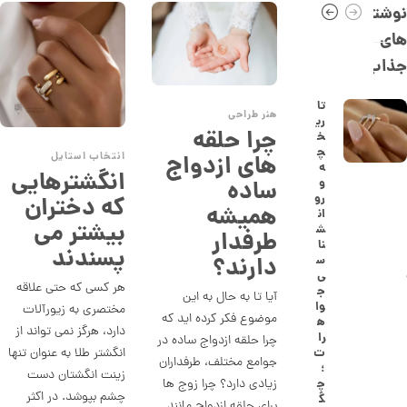
0
نوشته
,
های
0
جذاب
0
6
تا
هنر طراحی
ری
,
چرا حلقه
خ
0
چ
های ازدواج
انتخاب استایل
ه
انگشترهایی
0
ساده
و
رو
که دختران
0
همیشه
ان
بیشتر می
ت
ش
طرفدار
نا
پسندند
و
دارند؟
س
ی
م
هر کسی که حتی علاقه
ج
آیا تا به حال به این
ا
وا
مختصری به زیورآلات
موضوع فکر کرده اید که
ه
ن
دارد، هرگز نمی تواند از
را
چرا حلقه ازدواج ساده در
انگشتر طلا به عنوان تنها
ت
جوامع مختلف، طرفداران
؛
زینت انگشتان دست
زیادی دارد؟ چرا زوج ها
چ
ا
چشم بپوشد. در اکثر
گ
برای حلقه ازدواج مانند
ن