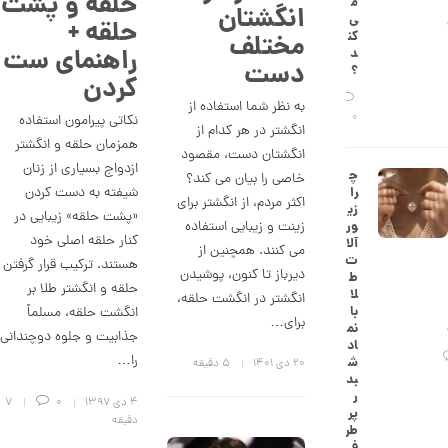
حلقه و پشت
م
انگشتان
ش
ی‌
حلقه +
ت
کن
مختلف
ض
راهنمای ست
د
ل
دست
؟
ع
کردن
ی
به نظر شما استفاده از
ک
0
نکاتی پیرامون استفاده
د
انگشتر در هر کدام از
همزمان حلقه و انگشتر
C
انگشتان دست، مقصود
R
ازدواج بسیاری از زنان
چ
خاصی را بیان می کند؟
8
شیفته به دست کردن
را
8
اکثر مردم، از انگشتر برای
زی
9
«پشت حلقه» زیبایی در
زینت و زیبایی استفاده
ور
کنار حلقه اصلی خود
آلا
2
می کنند. همچنین از
ت
هستند. ترکیب قرار گرفتن
دیرباز تا کنون، پوشیدن
6
ط
حلقه و انگشتر طلا بر
لا
انگشتر در انگشت حلقه،
,
با
انگشت حلقه، مسلماً
برای…
نم
1
جذابیت و جلوه دوچندانی
اد
را…
9
ش
۲۰ دی ۱۴۰۱
5 دقیقه
بد
1
ر
۴ دی ۱۳۹۷
0
7
پر
,
دقیقه
طر