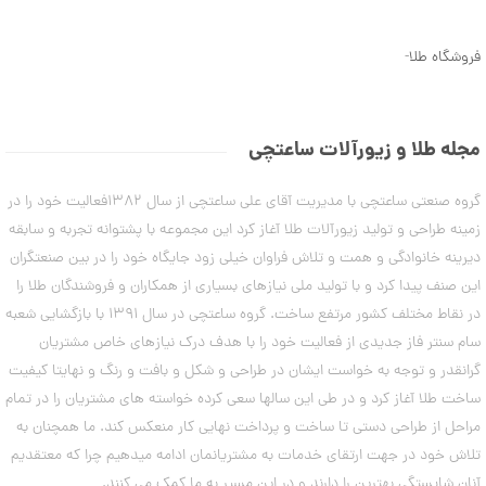
ن
5
م
9
د
فروشگاه طلا
-
ل
,
ه
7
ا
ی
1
د
مجله طلا و زیورآلات ساعتچی
س
9
ت
,
گروه صنعتی ساعتچی با مدیریت آقای علی ساعتچی از سال 1382فعالیت خود را در
ب
ن
0
زمینه طراحی و تولید زیورآلات طلا آغاز کرد این مجموعه با پشتوانه تجربه و سابقه
د
0
دیرینه خانوادگی و همت و تلاش فراوان خیلی زود جایگاه خود را در بین صنعتگران
ت
ا
این صنف پیدا کرد و با تولید ملی نیازهای بسیاری از همکاران و فروشندگان طلا را
0
ب
در نقاط مختلف کشور مرتفع ساخت. گروه ساعتچی در سال 1391 با بازگشایی شعبه
ت
س
ت
سام سنتر فاز جدیدی از فعالیت خود را با هدف درک نیازهای خاص مشتریان
و
ا
گرانقدر و توجه به خواست ایشان در طراحی و شکل و بافت و رنگ و نهایتا کیفیت
م
ن
ه
ساخت طلا آغاز کرد و در طی این سالها سعی کرده خواسته های مشتریان را در تمام
ا
مراحل از طراحی دستی تا ساخت و پرداخت نهایی کار منعکس کند. ما همچنان به
۷
ن
مرداد
تلاش خود در جهت ارتقای خدمات به مشتریانمان ادامه میدهیم چرا که معتقدیم
۱۴۰۳
آنان شایستگی بهترین را دارند و در این مسیر به ما کمک می کنند.