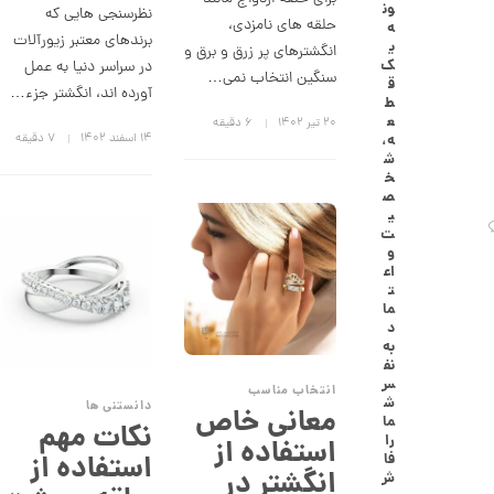
ون
نظرسنجی هایی که
گ
حلقه های نامزدی،
ه
ش
برندهای معتبر زیورآلات
ی
انگشترهای پر زرق و برق و
ت
ک
در سراسر دنیا به عمل
ر
سنگین انتخاب نمی…
ق
ط
آورده اند، انگشتر جزء…
ط
ل
ع
۲۰ تیر ۱۴۰۲
6 دقیقه
ا
۱۴ اسفند ۱۴۰۲
7 دقیقه
ه،
ا
ش
ز
خ
ک
ص
ا
ی
ل
ت
ک
و
ش
اع
ن
ت
م
ما
ی
د
ن
به
ی
نف
م
س
انتخاب مناسب
ا
ش
دانستنی ها
ل
معانی خاص
ما
نکات مهم
ط
را
استفاده از
ر
استفاده از
فا
ح
انگشتر در
ش
ه