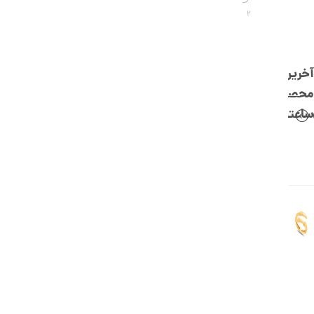
,
2
0
0
0
آخرین
ت
محصولات
و
ساعتچی
م
ا
ن
ا
ن
گ
ش
ت
ر
ط
ل
ا
ا