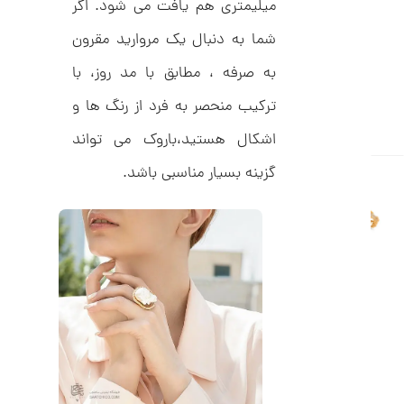
C
میلیمتری هم یافت می شود. اگر
ت
R
8
و
شما به دنبال یک مروارید مقرون
9
م
5
به صرفه ، مطابق با مد روز، با
ا
ترکیب منحصر به فرد از رنگ ها و
ن
اشکال هستید،باروک می تواند
گزینه بسیار مناسبی باشد.
ا
ن
گ
ش
ت
5
ر
8
ط
ل
,
ا
1
ط
ر
1
ح
ت
3
ی