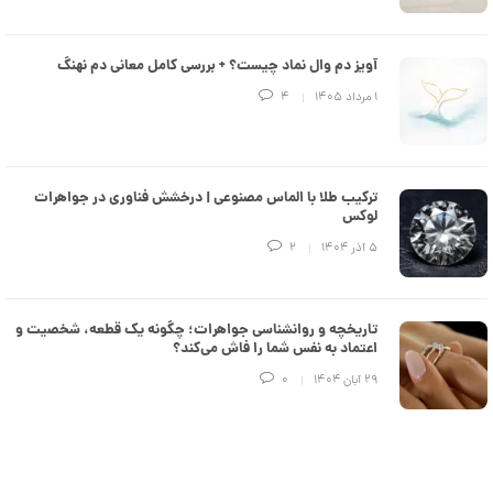
د
ش
C
ت
1
R
ر
1
آویز دم وال نماد چیست؟ + بررسی کامل معانی دم نهنگ
8
ط
8
ل
3
۱ مرداد ۱۴۰۵
4
9
ا
,
ط
ر
7
ح
ک
0
ترکیب طلا با الماس مصنوعی | درخشش فناوری در جواهرات
ا
لوکس
3
ر
ت
,
۵ آذر ۱۴۰۴
2
ی
ه
0
ک
0
د
تاریخچه و روانشناسی جواهرات؛ چگونه یک قطعه، شخصیت و
C
0
اعتماد به نفس شما را فاش می‌کند؟
R
8
ت
۲۹ آبان ۱۴۰۴
0
8
و
8
م
ا