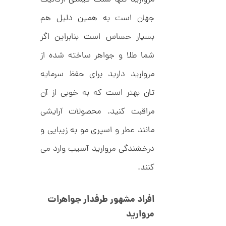
ت
1
ر
جهان است به همین دلیل هم
2
ط
ل
6
بسیار حساس است بنابراین اگر
ا
,
ا
شما طلا و جواهر ساخته شده از
ز
8
ک
ا
مروارید دارید برای حفظ سرمایه
6
ل
2
ک
تان بهتر است که به خوبی از آن
ش
,
ن
مراقبت کنید. محصولات آرایشی
م
0
ل
مانند عطر و اسپری مو به زیبایی و
0
و
ر
0
درخشندگی مروارید آسیب وارد می
ا
ک
ت
د
کنند.
و
C
R
م
8
افراد مشهور طرفدار جواهرات
9
ا
8
مروارید
ن