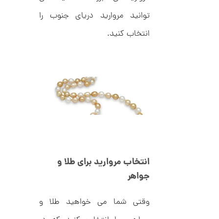
ل
م
ک
توانید مروارید دریای جنوب را
د
ا
C
انتخاب کنید.
R
ن
8
9
0
ا
ن
گ
ش
ت
2
ر
6
ط
ل
,
ا
ا
4
انتخاب مروارید برای طلا و
ز
3
ک
جواهر
ا
9
ل
,
ک
وقتی شما می خواهید طلا و
ش
0
ن