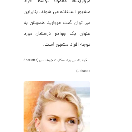
مرواریدها معمولاً توسط افراد
ک
م
د
مشهور استفاده می شوند. بنابراین
C
ا
R
می توان گفت مروارید همچنان به
8
ن
9
7
عنوان یک جواهر درخشان مورد
توجه افراد مشهور است.
ا
ن
گ
گردنبند مروارید اسکارلت جوهانسن (Scarlette
ش
ت
2
Johanso)
ر
4
ط
ل
,
ا
ط
5
ر
9
ح
ه
6
ر
,
م
س
0
ک