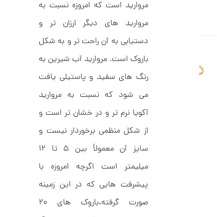
ا
مروارید است که امروزه نسبت به
ن
مروارید های دیگر ارزان تر و
دستیابی به آن راحت تر و به شکل
ا
باروک است. مروارید آب شیرین به
ن
گ
رنگ های سفید و پاستیلی یافت
ش
ت
3
می شود که نسبت به مروارید
ر
0
ط
آکویا نرم تر و در خشان تر است و
ل
,
ا
1
ط
از شکل منظمی برخوردار نیست و
ر
4
ح
سایز آن معمولاً بین ۵ تا ۱۲
ت
2
ی
میلیمتر است اگرچه امروزه با
,
ف
ا
0
پیشرفت هایی که در این زمینه
ن
ی
0
صورت گرفته،باروک های ۲۰
ک
0
د