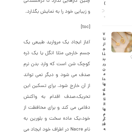
چنین کارهایی ندارد تا درخشندگی
ح
)
ه
ن
و زیبایی خود را به نمایش بگذارد.
ش
ت
0
ض
[toc]
ل
ع
ا
۷
ی
ن
تا
ک
آغاز ایجاد یک مروارید طبیعی یک
گ
از
د
ش
ج
C
ت
جسم خارجی مثلا انگل یا یک ذره
1
ذا
R
ر
بت
1
8
ط
کوچک شن است که وارد بدن نرم
ری
8
ل
3
ن
9
ا
صدف می شود و دیگر نمی تواند
م
,
ط
دل
ر
ها
از آن خارج شود. برای تسکین این
7
ح
ی
ک
0
ط
تحریک،صدف اقدام به واکنش
ا
لا
3
ر
ال
دفاعی می کند و برای محافظت از
ت
ها
,
ی
م
ه
خود،یک ماده سخت و بلورین به
0
گر
ک
فت
0
د
نام Nacre در اطراف خود ایجاد می
ه