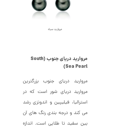
C
ش
R
ت
5
8
ر
0
9
ط
3
ل
,
ا
مروارید سیاه
ا
8
ز
8
ک
ا
8
ل
,
ک
مروارید دریای جنوب
(South
ش
0
Sea Pearl)
ن
م
0
ل
مروارید دریای جنوب بزرگترین
0
و
ر
ت
ا
مروارید دریای شور است که در
ک
و
د
استرالیا، فیلیپین و اندونزی رشد
م
C
R
می کند و درجه بندی رنگ های آن
ا
8
9
ن
بین سفید تا طلایی است. اندازه
1