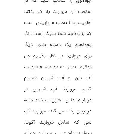
جواهری را انتخاب کنید که در
م
0
ی
0
ن
ساخت آن مروارید به کار رفته،
ی
ت
م
اولویت با انتخاب مرواریدی است
ا
و
ل
که با بودجه شما سازگار است. اگر
م
ط
ر
ا
بخواهیم یک دسته بندی دیگر
ح
ه
ن
برای مروارید در نظر بگیریم می
ش
ت
توانیم آنها را به دو دسته مروارید
ض
ل
ع
آب شور و آب شیرین تقسیم
ا
ی
ن
ک
گ
کنیم. مروارید آب شیرین در
د
ش
C
ت
1
دریاچه ها و مخازن ساخته شده
R
ر
1
8
ط
در چین رشد می کند. مروارید آب
8
ل
3
9
ا
شور که شامل مروارید آکویا،
,
ط
ر
7
مروارید تاهیتی و مروارید دریای
ح