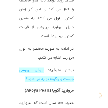
صدف روند تولید لایه های مختلف
ل
2
ک
را آغاز می کند و این کار زمان
ش
,
ن
کمتری طول می کشد به همین
م
0
ل
0
دلیل مروارید پرورشی از قیمت
و
ر
0
ا
کمتری برخوردار است.
ک
ت
د
و
C
در ادامه به صورت مختصر به انواع
R
م
8
مروارید اشاره می کنیم.
9
ا
8
ن
بیشتر بخوانید:
مروارید پرورشی
چیست و چگونه تولید می شود؟
ا
مروارید آکویا
(Akoya Pearl)
ن
گ
ش
حدود ۱۰۰ سال است که مروارید
ت
1