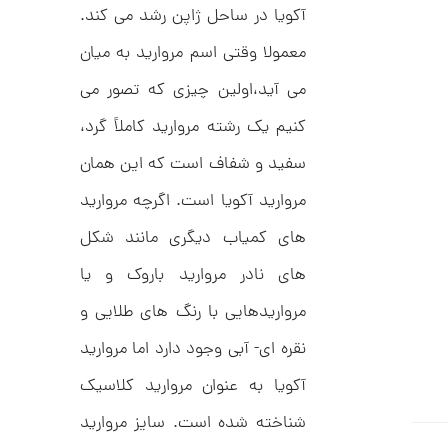
ر
3
آکویا در ساحل ژاپن رشد می کند.
ط
ل
,
معمولا وقتی اسم مروارید به میان
ا
ط
5
ر
می آید،اولین چیزی که تصور می
0
ح
ج
7
کنیم یک رشته مروارید کاملاً گرد،
ن
,
ا
سفید و شفاف است که این همان
ق
0
ی
مروارید آکویا است. اگرچه مروارید
ت
0
ک
های کمیاب دیگری مانند شکل
0
ن
گ
ت
ی
های نادر مروارید باروک و یا
ن
و
ک
مرواریدهایی با رنگ های طلایی و
م
د
C
نقره ای- آبی وجود دارد اما مروارید
ا
R
8
ن
آکویا به عنوان مروارید کلاسیک
9
7
شناخته شده است. سایز مروارید