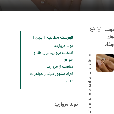
نوشته
های
فهرست مطالب
پنهان
جذاب
تولد مروارید
انتخاب مروارید برای طلا و
تا
جواهر
ری
خ
ا
مراقبت از مروارید
چ
ن
ه
افراد مشهور طرفدار جواهرات
گ
و
ش
مروارید
رو
ت
5
ان
ر
ش
0
ط
نا
ل
,
س
ا
ی
تولد مروارید
ا
8
ج
ز
وا
8
ک