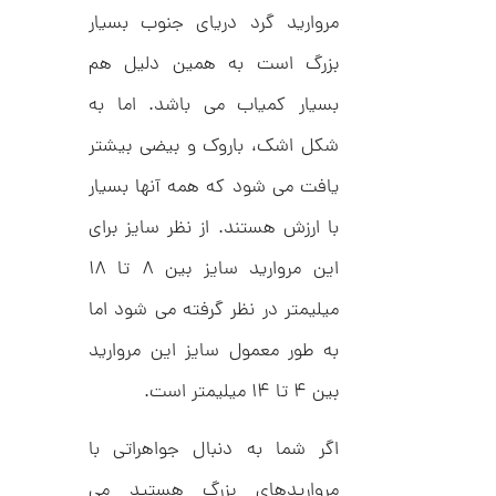
مروارید گرد دریای جنوب بسیار
بزرگ است به همین دلیل هم
ا
ن
بسیار کمیاب می باشد. اما به
گ
ش
ت
3
شکل اشک، باروک و بیضی بیشتر
ر
0
ط
یافت می شود که همه آنها بسیار
ل
,
ا
با ارزش هستند. از نظر سایز برای
ا
2
ز
این مروارید سایز بین ۸ تا ۱۸
8
ک
ا
9
میلیمتر در نظر گرفته می شود اما
ل
,
ک
به طور معمول سایز این مروارید
ش
0
ن
م
بین ۴ تا ۱۴ میلیمتر است.
0
ی
0
ن
ی
اگر شما به دنبال جواهراتی با
ت
م
ا
و
مرواریدهای بزرگ هستید می