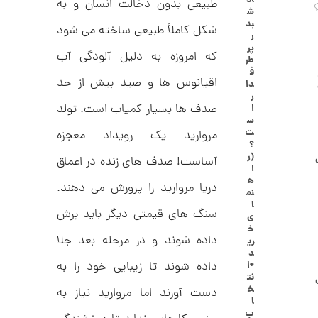
اد
طبیعی بدون دخالت انسان و به
ا
ش
ن
بد
شکل کاملاً طبیعی ساخته می شود
گ
ر
ش
پر
که امروزه به دلیل آلودگی آب
ت
2
طر
ر
ف
6
ط
اقیانوس ها و صید بیش از حد
دا
ل
,
ر
ا
صدف ها بسیار کمیاب است. تولد
ا
ا
4
س
ز
ت
مروارید یک رویداد معجزه
3
ک
؟
ا
9
(ر
آساست! صدف های زنده در اعماق
ل
ا
,
ک
ه
دریا مروارید را پرورش می دهند.
ش
نم
0
ن
ا
م
سنگ های قیمتی دیگر باید برش
0
ی
ی
خ
0
ن
داده شوند و در مرحله بعد جلا
ری
ی
د
ت
م
داده شوند تا زیبایی خود را به
+ا
ا
و
نت
ل
خ
دست آورند اما مروارید نیاز به
م
ط
ا
ر
ب
ا