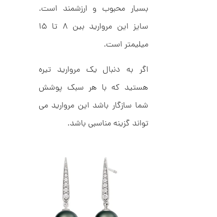
بسیار محبوب و ارزشمند است.
ط
0
ر
9
ح
سایز این مروارید بین ۸ تا ۱۵
ک
0
ا
میلیمتر است.
,
ر
ت
0
ی
اگر به دنبال یک مروارید تیره
ه
0
U
هستید که با هر سبک پوشش
0
n
l
ت
شما سازگار باشد این مروارید می
i
m
و
تواند گزینه مناسبی باشد.
i
م
t
e
ا
d
م
ن
د
ل
پ
ه
ن
ا
ک
ن
د
گ