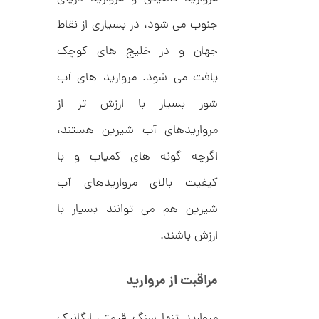
ک
0
ا
جنوب می شود، در بسیاری از نقاط
3
ر
ت
جهان و در خلیج های کوچک
,
ی
ه
0
یافت می شود. مروارید های آب
ک
0
د
شور بسیار با ارزش تر از
C
0
R
مرواریدهای آب شیرین هستند،
8
ت
8
و
اگرچه گونه های کمیاب و با
8
م
کیفیت بالای مرواریدهای آب
ا
شیرین هم می توانند بسیار با
ن
ارزش باشند.
ا
مراقبت از مروارید
ن
گ
ش
مروارید تنها سنگ قیمتی ارگانیک