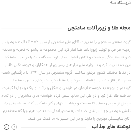
,
ک
د
فروشگاه طلا
-
ش
ل
0
ن
ه
م
ا
0
ی
ی
0
ن
د
مجله طلا و زیورآلات ساعتچی
ی
س
ت
م
ت
ا
و
گروه صنعتی ساعتچی با مدیریت آقای علی ساعتچی از سال 1382فعالیت خود را در
ب
ل
ن
م
زمینه طراحی و تولید زیورآلات طلا آغاز کرد این مجموعه با پشتوانه تجربه و سابقه
ک
د
د
دیرینه خانوادگی و همت و تلاش فراوان خیلی زود جایگاه خود را در بین صنعتگران
ا
ت
C
ا
این صنف پیدا کرد و با تولید ملی نیازهای بسیاری از همکاران و فروشندگان طلا را
R
ن
ب
8
در نقاط مختلف کشور مرتفع ساخت. گروه ساعتچی در سال 1391 با بازگشایی شعبه
س
9
ت
0
سام سنتر فاز جدیدی از فعالیت خود را با هدف درک نیازهای خاص مشتریان
ا
گرانقدر و توجه به خواست ایشان در طراحی و شکل و بافت و رنگ و نهایتا کیفیت
ن
ا
ه
ساخت طلا آغاز کرد و در طی این سالها سعی کرده خواسته های مشتریان را در تمام
ن
گ
مراحل از طراحی دستی تا ساخت و پرداخت نهایی کار منعکس کند. ما همچنان به
۷
ش
مرداد
تلاش خود در جهت ارتقای خدمات به مشتریانمان ادامه میدهیم چرا که معتقدیم
ت
2
۱۴۰۳
ر
آنان شایستگی بهترین را دارند و در این مسیر به ما کمک می کنند.
6
ط
نوشته های جذاب
ل
0
,
ا