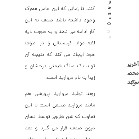
C
از
0
R
ط
کند. تا زمانی که این عامل محرک
8
ت
بی
8
ع
وجود داشته باشد صدف به این
و
8
ت
م
کار ادامه می دهد و به صورت لایه
ا
2
لایه مواد کریستالی را در اطراف
ن
خود ایجاد می کند که نتیجه آن
آخرین
تولد یک سنگ قیمتی درخشان و
محصولات
ا
زیبا به نام مروارید است.
ن
ساعتچی
گ
ش
روند تولید مروارید پرورشی هم
ت
1
ر
2
مانند مروارید طبیعی است با این
ط
ل
6
ا
تفاوت که شئ خارجی توسط انسان
,
ا
ز
درون صدف قرار می گیرد و بعد
8
ک
ا
6