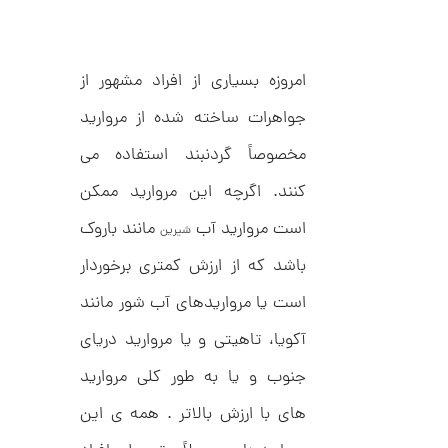
ا
امروزه بسیاری از افراد مشهور از
ن
گ
جواهرات ساخته شده از مروارید
ش
ت
1
ر
مخصوصاً گردنبند استفاده می
3
ط
ل
کنند. اگرچه این مروارید ممکن
,
ا
ط
5
است مروارید آب
مانند باروک
شیرین
ر
0
ح
باشد که از ارزش کمتری برخوردار
ج
7
ن
است یا مرواریدهای آب شور مانند
,
ا
ق
0
ی
آکویا، تاهیتی و یا مروارید دریای
ت
0
ک
جنوب و یا به طور کلی مروارید
0
ن
گ
های با ارزش بالاتر . همه ی این
ت
ی
ن
و