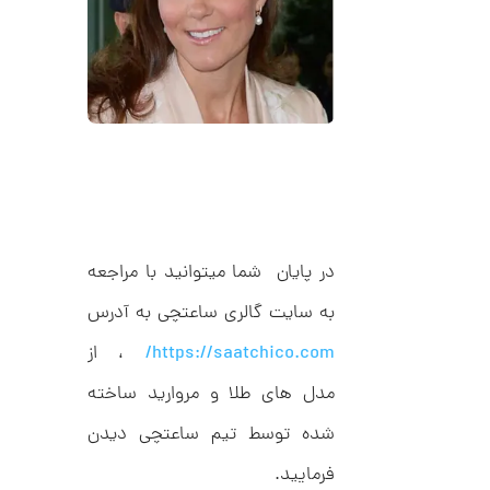
ح
ت
2
ی
,
ف
ا
0
ن
ی
0
ک
0
د
C
ت
R
8
و
9
م
5
در پایان شما میتوانید با مراجعه
ا
ن
به سایت گالری ساعتچی به آدرس
https://saatchico.com/
، از
مدل های طلا و مروارید ساخته
ا
ن
شده توسط تیم ساعتچی دیدن
گ
ش
ت
5
فرمایید.
ر