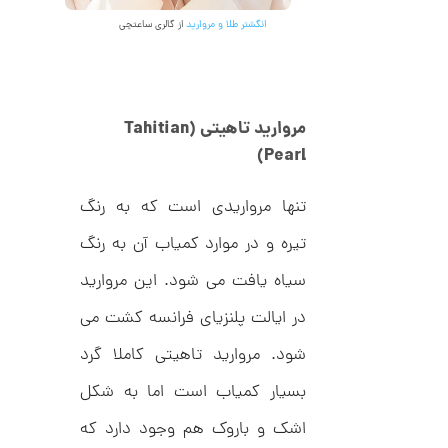
,
ف
ا
انگشتر طلا و مروارید
از گالری ساعتچی
0
ن
ی
0
ک
0
د
C
ت
R
مروارید تاهیتی
(Tahitian
8
و
Pearl)
9
م
4
ا
تنها مرواریدی است که به رنگ
ن
تیره و در موارد کمیاب آن به رنگ
سیاه یافت می شود. این مروارید
ا
در ایالت پلنزیای فرانسه کشت می
ن
گ
شود. مروارید تاهیتی کاملا گرد
ش
ت
6
بسیار کمیاب است اما به شکل
ر
8
ط
اشک و باروک هم وجود دارد که
ل
,
ا