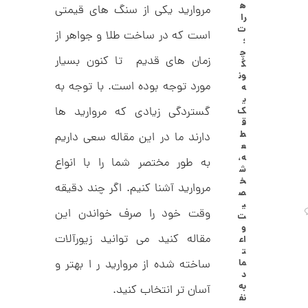
ه
مروارید یکی از سنگ های قیمتی
ا
8
را
ل
ت
,
ک
است که در ساخت طلا و جواهر از
؛
ش
چ
0
ن
زمان های قدیم تا کنون بسیار
گ
م
0
ون
ل
مورد توجه بوده است. با توجه به
ه
0
و
ی
ر
ت
گستردگی زیادی که مروارید ها
ک
ا
ق
ک
و
ط
دارند ما در این مقاله سعی داریم
د
ع
م
C
ه،
به طور مختصر شما را با انواع
R
ا
ش
8
خ
9
مروارید آشنا کنیم. اگر چند دقیقه
ن
ص
1
ی
وقت خود را صرف خواندن این
ت
و
مقاله کنید می توانید زیورآلات
اع
ا
ت
ن
ما
ساخته شده از مروارید ر ا بهتر و
گ
د
ش
به
آسان تر انتخاب کنید.
ت
3
نف
ر