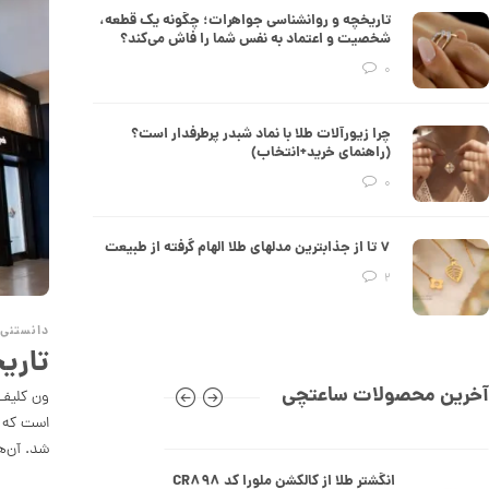
تاریخچه و روانشناسی جواهرات؛ چگونه یک قطعه،
50,221,000 تومان
شخصیت و اعتماد به نفس شما را فاش می‌کند؟
0
انگشتر طلا از کالکشن مینیمال کد
CR890
چرا زیورآلات طلا با نماد شبدر پرطرفدار است؟
(راهنمای خرید+انتخاب)
29,893,000 تومان
0
انگشتر طلا از کالکشن مینیمال طرح
۷ تا از جذابترین مدلهای طلا الهام گرفته از طبیعت
هشت ضلعی کد CR889
2
26,093,000 تومان
دانستنی 
تاری
انگشتر طلا طرح کارتیه کد CR888
آخرین محصولات ساعتچی
112,213,000 تومان
شد. آن‌ه
انگشتر طلا از کالکشن ملورا کد CR898