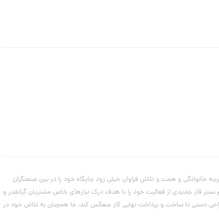
ن
م
د
ل
ه
ا
ی
د
س
ت
ب
ن
د
ت
ا
ب
س
ت
ا
ن
ه
 پشتوانه تجربه و سابقه دیرینه خانوادگی و همت و تلاش فراوان خیلی زود جایگاه خود را در بین صنعتگران
از همکاران و فروشندگان طلا را در نقاط مختلف کشور مرتفع ساخت. گروه ساعتچی در سال 1391 با بازگشایی شعبه سام سنتر فاز جدیدی از فعالیت خود را با هدف درک نیازهای خاص مشتریان گرانقدر و
۷
مرداد
راحی دستی تا ساخت و پرداخت نهایی کار منعکس کند. ما همچنان به تلاش خود در
۱۴۰۳