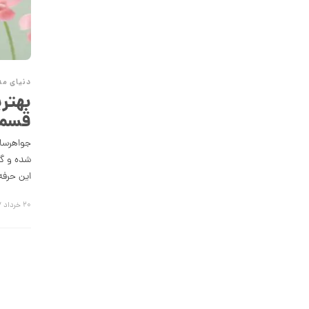
59,494,000 تومان
انگشتر طلا طرح کارتیه Unlimited مدل
پهن کد CR893
دنیای مد
67,198,000 تومان
بهتر
قسم
انگشتر طلا از کالکشن ملورا کد CR891
جواهرساز
50,221,000 تومان
شده و گر
این حرفه
انگشتر طلا از کالکشن مینیمال کد
۲۰ خرداد ۱۳۹۷
CR890
29,893,000 تومان
انگشتر طلا از کالکشن مینیمال طرح
هشت ضلعی کد CR889