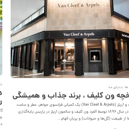
ان
ها
,
دنیای مد
د
خچه ون کلیف ، برند جذاب و همیشگی
ر
ون کلیف و آرپلز (Van Cleef & Arpels) یک کمپانی فرانسوی جواهر، عطر و ساعت
است که در سال ۱۸۹۶ توسط آلفرد ون کلیف و سالمون آرپلز در پاریس پایه‌گذاری
چی
ا از طبیعت (گل‌ها و حیوانات) و پریان الهام…
دو