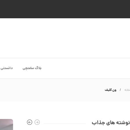
بلاگ ساعتچی
دانستنی 
ون کلیف
خانه
نوشته های جذاب
انگشتر طلا از کالکشن ملورا کد CR891