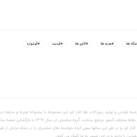
گاه طلا
#هدیه طلا
#گالری طلا
#گردنبند
#گوشواره
یریت آقای علی ساعتچی از سال 1382فعالیت خود را در زمینه طراحی و تولید زیورآلات طلا آغاز کرد این مجموعه با
این صنف پیدا کرد و با تولید ملی نیازهای بسیاری 
از کرد و در طی این سالها سعی کرده خواسته های مشتریان را در تمام مراحل از ط
رین را دارند و در این مسیر به ما کمک می کنند.