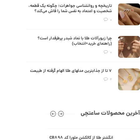
تاریخچه و روانشناسی جواهرات؛ چگونه یک قطعه،
51,326,000 تومان
شخصیت و اعتماد به نفس شما را فاش می‌کند؟
0
انگشتر طلا از کالکشن مینیمال کد
CR890
چرا زیورآلات طلا با نماد شبدر پرطرفدار است؟
(راهنمای خرید+انتخاب)
30,550,000 تومان
0
انگشتر طلا از کالکشن مینیمال طرح
۷ تا از جذابترین مدلهای طلا الهام گرفته از طبیعت
هشت ضلعی کد CR889
2
26,667,000 تومان
انگشتر طلا طرح کارتیه کد CR888
آخرین محصولات ساعتچی
114,682,000 تومان
انگشتر طلا از کالکشن ملورا کد CR898