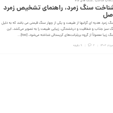
تخاب مناسب
,
سنگ های ماه
ناخت سنگ زمرد، راهنمای تشخیص زمرد
صل
گ زمرد هدیه ای گرانبها از طبیعت و یکی از چهار سنگ قیمتی می باشد که به دلیل
گ سبز جذاب و شفافیت و درخشندگی، زیبایی طبیعت را به تصویر می‌کشد. این
گ زیبا معمولاً از گروه بریلیانت‌های کریستالی شناخته می‌شود. [toc]…
2
9 دقیقه
ج
ذ
ا
ب
ت
ر
ی