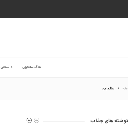
بلاگ ساعتچی
دانستنی 
سنگ زمرد
خانه
نوشته های جذاب
انگشتر طلا از کالکشن ملورا کد CR891