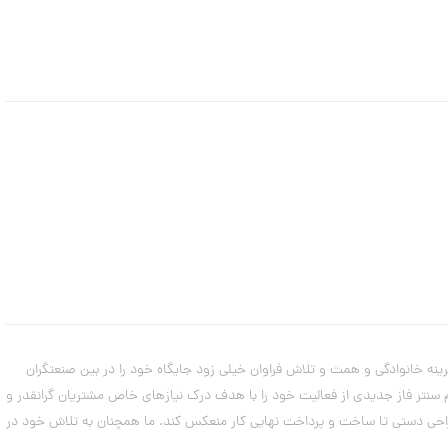
ن
م
د
ل
ه
ا
ی
د
س
ت
ب
ن
د
ت
ا
ب
س
ت
ا
ن
ه
 پشتوانه تجربه و سابقه دیرینه خانوادگی و همت و تلاش فراوان خیلی زود جایگاه خود را در بین صنعتگران
از همکاران و فروشندگان طلا را در نقاط مختلف کشور مرتفع ساخت. گروه ساعتچی در سال 1391 با بازگشایی شعبه سام سنتر فاز جدیدی از فعالیت خود را با هدف درک نیازهای خاص مشتریان گرانقدر و
۷
مرداد
راحی دستی تا ساخت و پرداخت نهایی کار منعکس کند. ما همچنان به تلاش خود در
۱۴۰۳