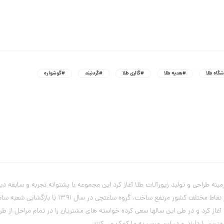
گاه طلا
#هدیه طلا
#گالری طلا
#گردنبند
#گوشواره
یریت آقای علی ساعتچی از سال 1382فعالیت خود را در زمینه طراحی و تولید زیورآلات طلا آغاز کرد این مجموعه با
این صنف پیدا کرد و با تولید ملی نیازهای بسیاری 
از کرد و در طی این سالها سعی کرده خواسته های مشتریان را در تمام مراحل از ط