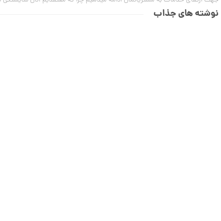
جهت ارتقای خدمات به مشتریانمان ادامه میدهیم چرا که معتقدیم آنان شایستگی بهت
26,667,000 تومان
نوشته های جذاب
انگشتر طلا طرح کارتیه کد CR888
114,682,000 تومان
انگشتر طلا از کالکشن ملورا کد CR898
127,954,000 تومان
انگشتر طلا طرح جناقی تک نگین کد
CR897
13,623,000 تومان
انگشتر طلا طرح هرمس کد CR896
24,807,000 تومان