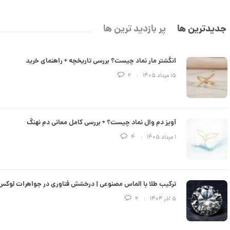
انگشتر طلا از کالکشن مینیمال کد
جدیدترین ها
پر بازدید ترین ها
CR890
30,550,000 تومان
انگشتر مار نماد چیست؟ بررسی تاریخچه + راهنمای خرید
۱۵ مرداد ۱۴۰۵
2
انگشتر طلا از کالکشن مینیمال طرح
هشت ضلعی کد CR889
26,667,000 تومان
آویز دم وال نماد چیست؟ + بررسی کامل معانی دم نهنگ
۱ مرداد ۱۴۰۵
4
انگشتر طلا طرح کارتیه کد CR888
114,682,000 تومان
ترکیب طلا با الماس مصنوعی | درخشش فناوری در جواهرات لوکس
۵ آذر ۱۴۰۴
2