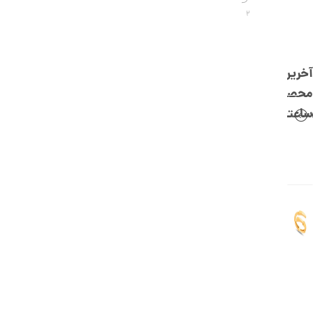
,
2
0
0
0
آخرین
ت
محصولات
و
ساعتچی
م
ا
ن
ا
ن
گ
ش
ت
ر
ط
ل
ا
ا