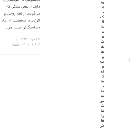
ون
گ
دارند». یعنی سنگی که
ه
ش
ی
می‌گویند از نظر روحی و
ت
ک
ر
انرژی، با شخصیت آن ماه
ق
ط
ط
هماهنگ‌تر است. هر…
ل
ع
ا
ه،
ا
۲۵ خرداد ۱۳۹۷
ش
ز
4
23 دقیقه
خ
ک
ص
ا
ی
ل
ت
ک
و
ش
اع
ن
ت
م
ما
ی
د
ن
به
ی
نف
م
س
ا
ش
ل
ما
ط
را
ر
فا
ح
ش
ه