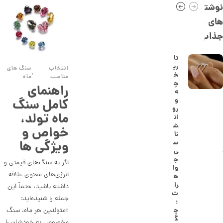
0
نوشته
,
های
3
جذاب
1
3
تا
ری
انتخاب
سنگ های
,
,
خ
مناسب
ماه
0
چ
راهنمای
ه
0
و
کامل سنگ
رو
0
ماه تولد،
ان
ت
ش
خواص و
نا
و
ویژگی ها
س
ی
م
ج
اگر به سنگ‌های قیمتی و
ا
وا
انرژی‌های معنوی علاقه
ه
ن
را
داشته باشید، حتماً این
ت
جمله را شنیده‌اید:
؛
چ
«متولدین هر ماه، سنگ
ا
گ
ن
مخصوص به خودشان را