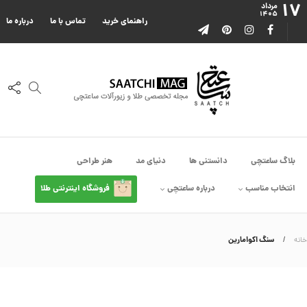
۱۷
ا
مرداد
۱۴۰۵
ا
راهنمای خرید
تماس با ما
درباره ما
ز
ک
ا
ل
ک
ش
ن
م
ی
ن
ی
م
بلاگ ساعتچی
دانستنی ها
دنیای مد
هنر طراحی
ا
ل
انتخاب مناسب
درباره ساعتچی
فروشگاه اینترنتی طلا
ک
د
C
R
8
سنگ اکوامارین
خانه
9
0
3