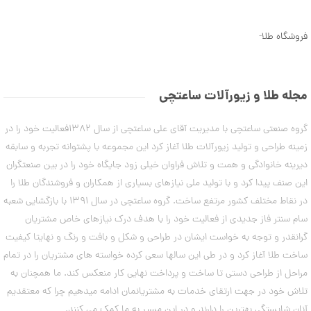
ن
6
م
0
د
فروشگاه طلا
-
ل
,
ه
3
ا
ی
3
د
مجله طلا و زیورآلات ساعتچی
س
0
ت
,
گروه صنعتی ساعتچی با مدیریت آقای علی ساعتچی از سال 1382فعالیت خود را در
ب
ن
0
زمینه طراحی و تولید زیورآلات طلا آغاز کرد این مجموعه با پشتوانه تجربه و سابقه
د
0
دیرینه خانوادگی و همت و تلاش فراوان خیلی زود جایگاه خود را در بین صنعتگران
ت
ا
این صنف پیدا کرد و با تولید ملی نیازهای بسیاری از همکاران و فروشندگان طلا را
0
ب
در نقاط مختلف کشور مرتفع ساخت. گروه ساعتچی در سال 1391 با بازگشایی شعبه
ت
س
ت
سام سنتر فاز جدیدی از فعالیت خود را با هدف درک نیازهای خاص مشتریان
و
ا
گرانقدر و توجه به خواست ایشان در طراحی و شکل و بافت و رنگ و نهایتا کیفیت
م
ن
ه
ساخت طلا آغاز کرد و در طی این سالها سعی کرده خواسته های مشتریان را در تمام
ا
مراحل از طراحی دستی تا ساخت و پرداخت نهایی کار منعکس کند. ما همچنان به
۷
ن
مرداد
تلاش خود در جهت ارتقای خدمات به مشتریانمان ادامه میدهیم چرا که معتقدیم
۱۴۰۳
آنان شایستگی بهترین را دارند و در این مسیر به ما کمک می کنند.