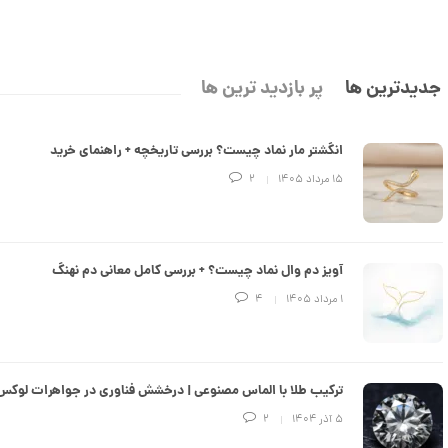
انگشتر طلا از کالکشن مینیمال کد
CR890
جدیدترین ها
پر بازدید ترین ها
30,329,000 تومان
انگشتر مار نماد چیست؟ بررسی تاریخچه + راهنمای خرید
انگشتر طلا از کالکشن مینیمال طرح
هشت ضلعی کد CR889
۱۵ مرداد ۱۴۰۵
2
26,473,000 تومان
آویز دم وال نماد چیست؟ + بررسی کامل معانی دم نهنگ
انگشتر طلا طرح کارتیه کد CR888
۱ مرداد ۱۴۰۵
4
113,850,000 تومان
ترکیب طلا با الماس مصنوعی | درخشش فناوری در جواهرات لوکس
۵ آذر ۱۴۰۴
2