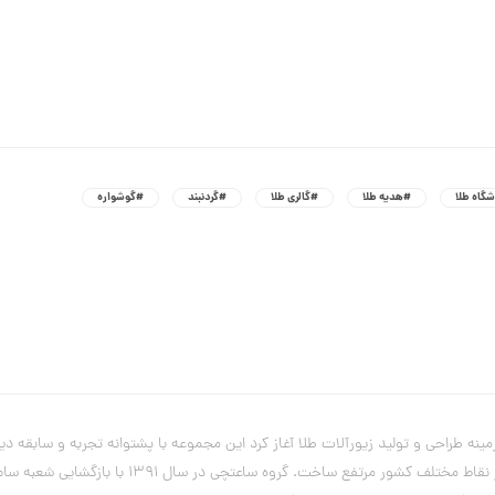
گاه طلا
#هدیه طلا
#گالری طلا
#گردنبند
#گوشواره
یریت آقای علی ساعتچی از سال 1382فعالیت خود را در زمینه طراحی و تولید زیورآلات طلا آغاز کرد این مجموعه با
این صنف پیدا کرد و با تولید ملی نیازهای بسیاری 