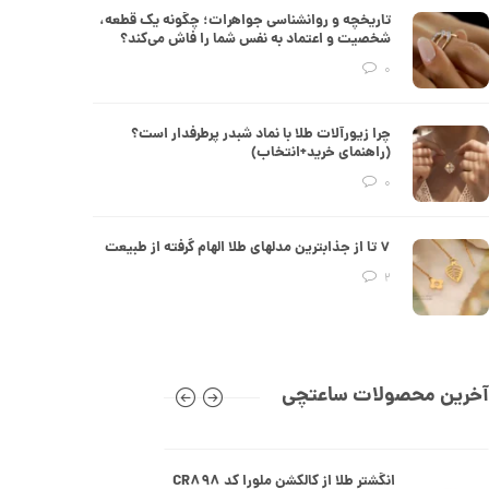
تاریخچه و روانشناسی جواهرات؛ چگونه یک قطعه،
50,954,000 تومان
شخصیت و اعتماد به نفس شما را فاش می‌کند؟
0
انگشتر طلا از کالکشن مینیمال کد
CR890
چرا زیورآلات طلا با نماد شبدر پرطرفدار است؟
(راهنمای خرید+انتخاب)
30,329,000 تومان
0
انگشتر طلا از کالکشن مینیمال طرح
۷ تا از جذابترین مدلهای طلا الهام گرفته از طبیعت
هشت ضلعی کد CR889
2
26,473,000 تومان
انگشتر طلا طرح کارتیه کد CR888
آخرین محصولات ساعتچی
113,850,000 تومان
انگشتر طلا از کالکشن ملورا کد CR898