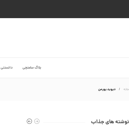
بلاگ ساعتچی
دانستنی 
دیوید یورمن
خانه
نوشته های جذاب
انگشتر طلا از کالکشن ملورا کد CR891