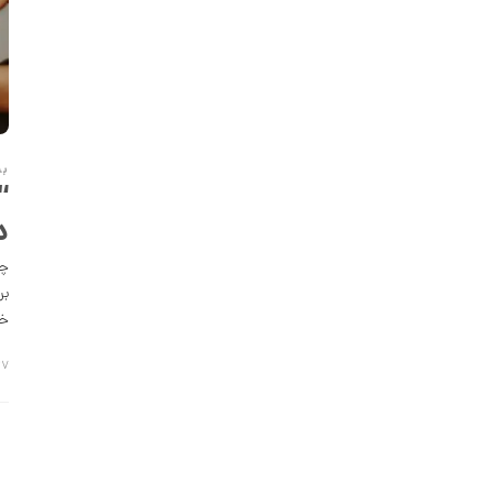
بد
د
چه
بر
خو
۲۷ تیر 