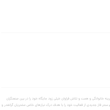
ر
ی
ن
م
د
ل
ه
ا
ی
د
س
ت
ب
ن
د
ت
ا
ب
س
ت
ا
ن
ه
 پشتوانه تجربه و سابقه دیرینه خانوادگی و همت و تلاش فراوان خیلی زود جایگاه خود را در بین صنعتگران
از همکاران و فروشندگان طلا را در نقاط مختلف کشور مرتفع ساخت. گروه ساعتچی در سال 1391 با بازگشایی شعبه سام سنتر فاز جدیدی از فعالیت خود را با هدف درک نیازهای خاص مشتریان گرانقدر و
۷