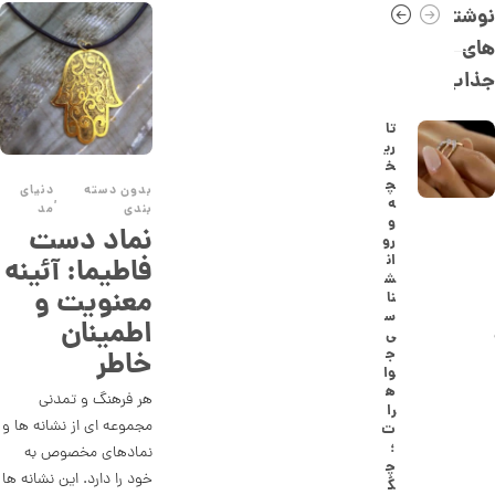
0
نوشته
,
های
1
جذاب
4
5
تا
ری
,
خ
0
چ
بدون دسته
دنیای
,
ه
بندی
مد
0
و
نماد دست
رو
0
ان
فاطیما: آئینه
ت
ش
معنویت و
نا
و
س
اطمینان
ی
م
خاطر
ج
ا
وا
ه
هر فرهنگ و تمدنی
ن
را
مجموعه ای از نشانه ها و
ت
؛
نمادهای مخصوص به
چ
ا
خود را دارد. این نشانه ها
گ
ن