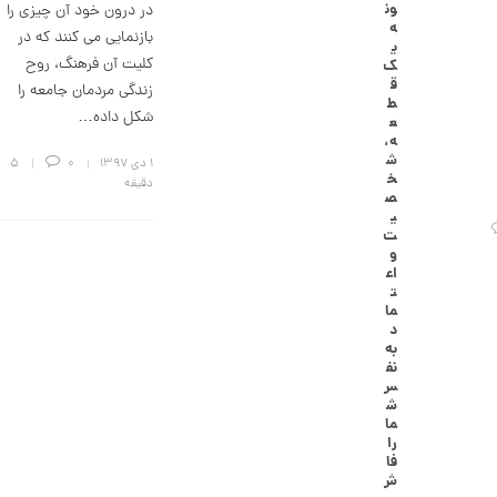
ون
در درون خود آن چیزی را
گ
ه
ش
بازنمایی می کنند که در
ی
ت
کلیت آن فرهنگ، روح
ک
ر
ق
زندگی مردمان جامعه را
ط
ط
ل
شکل داده…
ع
ا
ه،
ا
ش
۱ دی ۱۳۹۷
0
5
ز
خ
دقیقه
ک
ص
ا
ی
ل
ت
ک
و
ش
اع
ن
ت
م
ما
ی
د
ن
به
ی
نف
م
س
ا
ش
ل
ما
ط
را
ر
فا
ح
ش
ه