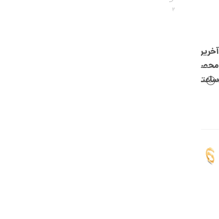
,
2
0
0
0
آخرین
ت
محصولات
و
ساعتچی
م
ا
ن
ا
ن
گ
ش
ت
ر
ط
ل
ا
ا