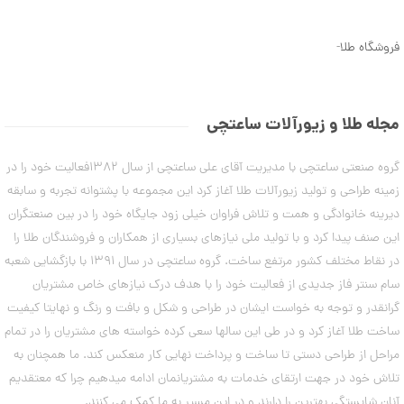
ن
5
م
7
د
فروشگاه طلا
-
ل
,
ه
8
ا
ی
3
د
مجله طلا و زیورآلات ساعتچی
س
7
ت
,
گروه صنعتی ساعتچی با مدیریت آقای علی ساعتچی از سال 1382فعالیت خود را در
ب
ن
0
زمینه طراحی و تولید زیورآلات طلا آغاز کرد این مجموعه با پشتوانه تجربه و سابقه
د
0
دیرینه خانوادگی و همت و تلاش فراوان خیلی زود جایگاه خود را در بین صنعتگران
ت
ا
این صنف پیدا کرد و با تولید ملی نیازهای بسیاری از همکاران و فروشندگان طلا را
0
ب
در نقاط مختلف کشور مرتفع ساخت. گروه ساعتچی در سال 1391 با بازگشایی شعبه
ت
س
ت
سام سنتر فاز جدیدی از فعالیت خود را با هدف درک نیازهای خاص مشتریان
و
ا
گرانقدر و توجه به خواست ایشان در طراحی و شکل و بافت و رنگ و نهایتا کیفیت
م
ن
ه
ساخت طلا آغاز کرد و در طی این سالها سعی کرده خواسته های مشتریان را در تمام
ا
مراحل از طراحی دستی تا ساخت و پرداخت نهایی کار منعکس کند. ما همچنان به
۷
ن
مرداد
تلاش خود در جهت ارتقای خدمات به مشتریانمان ادامه میدهیم چرا که معتقدیم
۱۴۰۳
آنان شایستگی بهترین را دارند و در این مسیر به ما کمک می کنند.