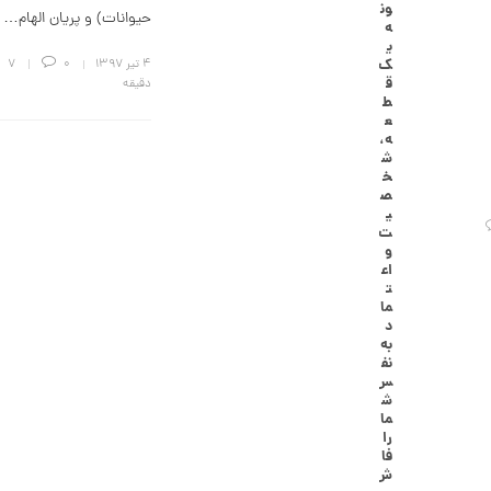
ون
گ
حیوانات) و پریان الهام…
ه
ش
ی
ت
ک
۴ تیر ۱۳۹۷
0
7
ر
ق
دقیقه
ط
ط
ل
ع
ا
ه،
ا
ش
ز
خ
ک
ص
ا
ی
ل
ت
ک
و
ش
اع
ن
ت
م
ما
ی
د
ن
به
ی
نف
م
س
ا
ش
ل
ما
ط
را
ر
فا
ح
ش
ه