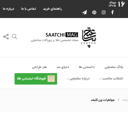
۱۶
ا
مرداد
۱۴۰۵
ا
راهنمای خرید
تماس با ما
درباره ما
ز
ک
ا
ل
ک
ش
ن
م
ی
ن
ی
م
بلاگ ساعتچی
دانستنی ها
دنیای مد
هنر طراحی
ا
ل
انتخاب مناسب
درباره ساعتچی
فروشگاه اینترنتی طلا
ک
د
C
R
8
جواهرات ون کلیف
خانه
9
0
2