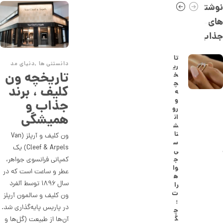
9
نوشته
,
های
8
جذاب
0
9
تا
دانستنی ها
,
دنیای مد
ری
,
تاریخچه ون
خ
0
چ
کلیف ، برند
ه
0
و
جذاب و
رو
0
همیشگی
ان
ت
ش
نا
ون کلیف و آرپلز (Van
و
س
Cleef & Arpels) یک
ی
م
کمپانی فرانسوی جواهر،
ج
ا
وا
عطر و ساعت است که در
ه
ن
سال ۱۸۹۶ توسط آلفرد
را
ت
ون کلیف و سالمون آرپلز
؛
در پاریس پایه‌گذاری شد.
چ
ا
گ
آن‌ها از طبیعت (گل‌ها و
ن