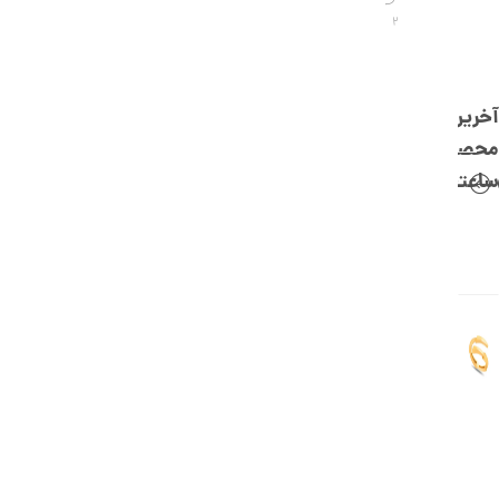
,
2
0
0
0
آخرین
ت
محصولات
و
ساعتچی
م
ا
ن
ا
ن
گ
ش
ت
ر
ط
ل
ا
ا