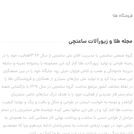
ن
5
م
9
د
فروشگاه طلا
-
ل
,
ه
3
ا
ی
2
د
مجله طلا و زیورآلات ساعتچی
س
8
ت
,
گروه صنعتی ساعتچی با مدیریت آقای علی ساعتچی از سال 1382فعالیت خود را در
ب
ن
0
زمینه طراحی و تولید زیورآلات طلا آغاز کرد این مجموعه با پشتوانه تجربه و سابقه
د
0
دیرینه خانوادگی و همت و تلاش فراوان خیلی زود جایگاه خود را در بین صنعتگران
ت
ا
این صنف پیدا کرد و با تولید ملی نیازهای بسیاری از همکاران و فروشندگان طلا را
0
ب
در نقاط مختلف کشور مرتفع ساخت. گروه ساعتچی در سال 1391 با بازگشایی شعبه
ت
س
ت
سام سنتر فاز جدیدی از فعالیت خود را با هدف درک نیازهای خاص مشتریان
و
ا
گرانقدر و توجه به خواست ایشان در طراحی و شکل و بافت و رنگ و نهایتا کیفیت
م
ن
ه
ساخت طلا آغاز کرد و در طی این سالها سعی کرده خواسته های مشتریان را در تمام
ا
مراحل از طراحی دستی تا ساخت و پرداخت نهایی کار منعکس کند. ما همچنان به
۷
ن
مرداد
تلاش خود در جهت ارتقای خدمات به مشتریانمان ادامه میدهیم چرا که معتقدیم
۱۴۰۳
آنان شایستگی بهترین را دارند و در این مسیر به ما کمک می کنند.