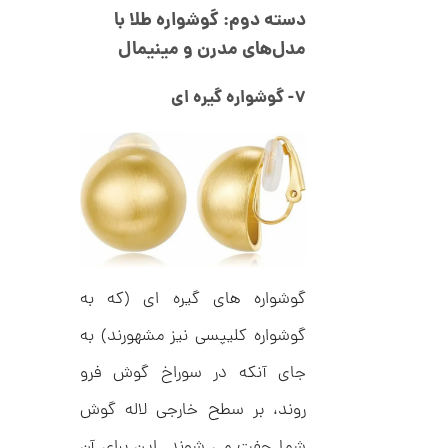
ک
دسته دوم: گوشواره طلا با
م
د
C
مدل‌های مدرن و مینیمال
ا
R
8
ن
9
۷- گوشواره گیره ای
7
ا
ن
گ
ش
ت
2
ر
6
ط
ل
,
گوشواره های گیره ای (که به
ا
ط
4
ر
گوشواره کلیپسی نیز مشهورند) به
9
ح
ه
جای آنکه در سوراخ گوش فرو
2
ر
,
م
روند، بر سطح خارجی لاله گوش
س
0
ک