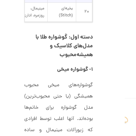
ل
7
ک
بخیه‌ای
مینیمال،
۲۰
ش
(Stitch)
روزمره، اداری
,
ن
م
0
ل
0
و
دسته اول: گوشواره طلا با
ر
0
ا
مدل‌های کلاسیک و
ک
ت
همیشه‌محبوب
د
و
C
R
م
۱- گوشواره میخی
8
9
ا
8
ن
گوشواره‌های میخی محبوب
همیشگی (یا حتی محبوب‌ترین)
مدل گوشواره برای خانم‌ها
ا
ن
بوده‌اند. آنها اغلب توسط افرادی
گ
ش
که زیورآلات مینیمال و ساده
ت
1