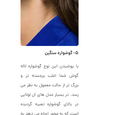
ل
م
ک
د
ا
C
R
ن
8
9
0
ا
ن
گ
۵- گوشواره سنگین
ش
ت
2
ر
با پوشیدن این نوع گوشواره لاله
6
ط
ل
,
گوش شما اغلب برجسته تر و
ا
ا
4
بزرگ تر از حالت معمول به نظر می
ز
0
ک
ا
رسد. در بسیار مدل های آن لولایی
7
ل
,
ک
در بالای گوشواره تعبیه گردیده
ش
0
ن
است که به محور اجازه می دهد به