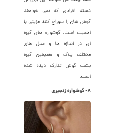
شما چفت می شوند. این برای آن
د
0
C
دسته افرادی که نمی خواهند
0
R
8
ت
گوش شان را سوراخ کنند مزیتی با
9
6
و
اهمیت است. گوشواره های گیره
م
ای در اندازه ها و مدل های
ا
ن
مختلف پلاک و همچنین گیره
پشت گوش تدارک دیده شده
است.
ا
ن
گ
۸- گوشواره زنجیری
ش
ت
3
ر
0
ط
ل
,
ا
1
ط
ر
0