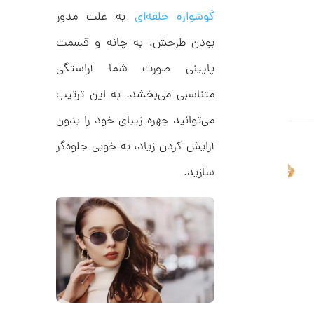
C
ت
گوشواره حلقه‌ای
به علت مدور
R
8
و
9
بودن طرحش، به چانه و قسمت
م
5
پایینی صورت شما آراستگی
ا
ن
متناسبی می‌بخشد. به این ترتیب
می‌توانید چهره زیبای خود را بدون
آرایش کردن زیاد، به خوبی جلوه‌گر
ا
ن
سازید.
گ
ش
ت
6
ر
0
ط
ل
,
ا
ط
2
ر
1
ح
ت
0
ی