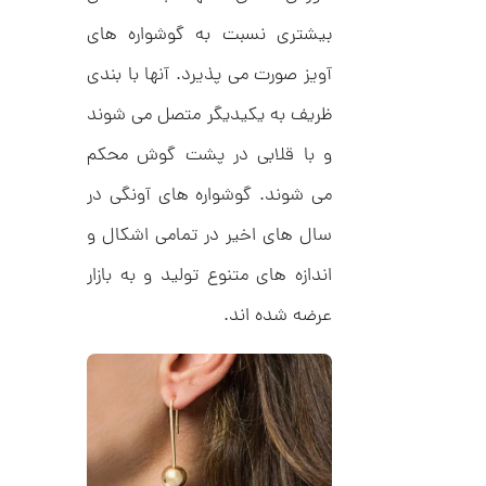
بیشتری نسبت به گوشواره های
ا
آویز صورت می پذیرد. آنها با بندی
ن
گ
ظریف به یکیدیگر متصل می شوند
ش
ت
3
و با قلابی در پشت گوش محکم
ر
0
ط
می شوند. گوشواره های آونگی در
ل
,
ا
ا
2
سال های اخیر در تمامی اشکال و
ز
5
ک
اندازه های متنوع تولید و به بازار
ا
3
ل
عرضه شده اند.
,
ک
ش
0
ن
م
0
ی
0
ن
ی
ت
م
ا
و