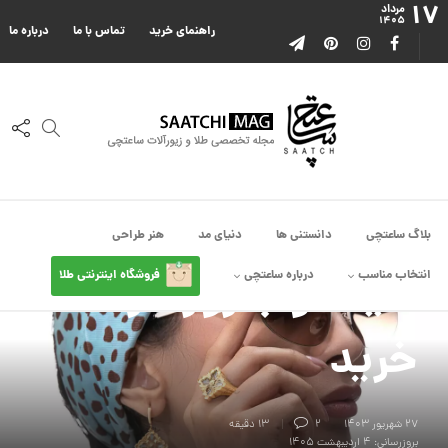
۱۷
مرداد
۱۴۰۵
راهنمای خرید
تماس با ما
درباره ما
چی بندازم
,
دنیای مد
گوشواره ترند سال
۲۰۲۶؛ معرفی ۲۰ مدل
بلاگ ساعتچی
دانستنی ها
دنیای مد
هنر طراحی
شیک و به‌روز + راهنمای
انتخاب مناسب
درباره ساعتچی
فروشگاه اینترنتی طلا
خرید
۲۷ شهریور ۱۴۰۳
2
13 دقیقه
بروزرسانی: ۴ اردیبهشت ۱۴۰۵