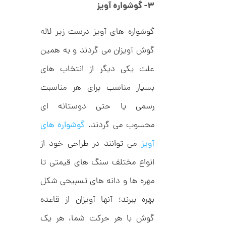
,
ف
۳- گوشواره آویز
ا
0
ن
ی
0
گوشواره های آویز درست زیر لاله
ک
0
د
گوش آویزان می گردند و به همین
C
ت
R
علت یکی دیگر از انتخاب های
8
و
9
م
بسیار مناسب برای هر مناسبت
4
ا
رسمی یا حتی دوستانه ای
ن
محسوب می گردند.
گوشواره های
آویز
می توانند در طراحی خود از
ا
انواع مختلف سنگ های قیمتی تا
ن
گ
مهره ها و دانه های تسبیحی شکل
ش
ت
6
بهره ببرند؛ آنها آویزان از قاعده
ر
8
ط
ل
گوش با هر حرکت شما، هر یک
,
ا