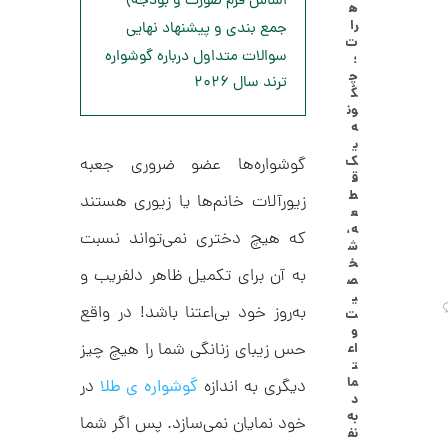
اساس فرم صورت و بودجه)
ه
ا
6
را
جمع بندی و پیشنهاد نهایی
ل
ت
,
ک
سوالات متداول درباره گوشواره
؛
ش
چ
0
ترند سال ۲۰۲۶
ن
گ
م
0
ون
ل
ه
0
و
ی
ر
ت
ک
گوشواره‌ها عضو ضروری جعبه
ا
ق
ک
و
ط
زیورآلات خانم‌ها یا زیوری هستند
د
ع
م
C
ه،
R
که هیچ دختری نمی‌تواند نسبت
ا
ش
8
خ
9
ن
به آن برای تکمیل ظاهر دلفریب و
ص
1
ی
به‌روز خود بی‌اعتنا باشد! در واقع
ت
و
حس زیبای زنانگی شما را هیچ چیز
اع
ا
ت
ن
ما
دیگری به اندازه
گوشواره‌ ی طلا
در
گ
د
ش
به
خود نمایان نمی‌سازد. پس اگر شما
ت
3
نف
ر