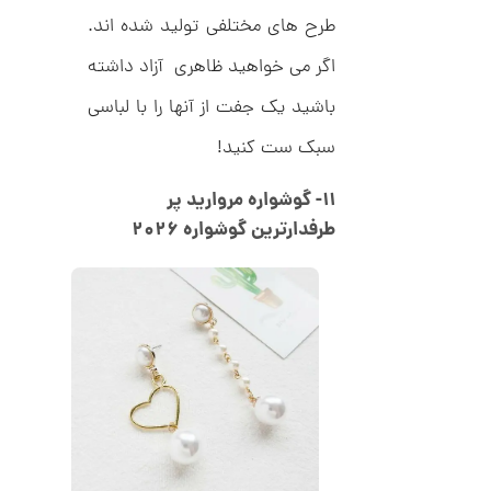
,
ک
ش
طرح های مختلفی تولید شده اند.
0
ن
م
0
اگر می خواهید ظاهری آزاد داشته
ی
0
ن
باشید یک جفت از آنها را با لباسی
ی
ت
م
سبک ست کنید!
ا
و
ل
م
ک
۱۱- گوشواره مروارید پر
د
ا
C
طرفدارترین گوشواره ۲۰۲۶
R
ن
8
9
0
ا
ن
گ
ش
ت
2
ر
6
ط
ل
,
ا