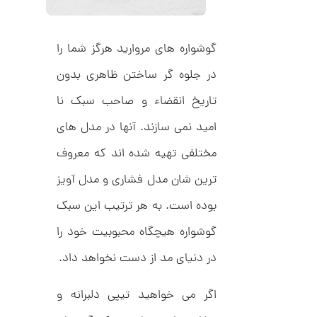
ا
4
ز
0
ک
ا
گوشواره های مروارید هرگز شما را
7
ل
,
ک
در جلوه گر ساختن ظاهری بدون
ش
0
ن
تاریخ انقضاء و صاحب سبک نا
م
0
ی
امید نمی سازند. آنها در مدل های
0
ن
ی
ت
مختلفی تهیه شده اند که معروف
م
ا
و
ترین شان مدل فشاری و مدل آویز
ل
م
ط
ر
بوده است. به هر ترتیب این سبک
ا
ح
ه
ن
گوشواره هیچگاه محبوبیت خود را
ش
ت
در دنیای مد از دست نخواهد داد.
ض
ل
ع
ا
اگر می خواهید تیپی دلبرانه و
ی
ن
ک
گ