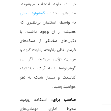
ر
3
دوست دارند انتخاب می‌شوند.
ط
ل
,
ا
مدل‌های مختلف
گوشواره میخی
ط
4
ر
به واسطه استقبال بی‌نظیری که
9
ح
ج
0
همیشه از آن وجود داشته، با
ن
,
ا
نگین‌های مختلفی از سنگ‌های
ق
0
ی
قیمتی نظیر یاقوت، یاقوت کبود و
ت
0
ک
0
مروارید تزئین می‌شوند. اگر این
ن
گ
ت
ی
گوشواره‌ها را به گوش بیندازید،
ن
و
ک
کلاسیک و بسیار شیک به نظر
م
د
C
ا
خواهید رسید.
R
8
ن
9
مناسب برای:
استفاده روزمره،
7
محیط اداری، مهمانی‌های