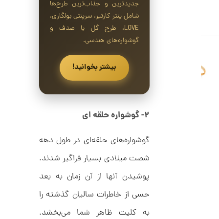
ا
جدیدترین و جذاب‌ترین طرح‌ها
ن
شامل پنتر کارتیر، سرپنتی بولگاری،
LOVE، طرح گل با صدف و
گوشواره‌های هندسی.
ا
ن
بیشتر بخوانید!
گ
ش
ت
3
ر
0
ط
ل
۲- گوشواره حلقه ای
,
ا
1
ط
ر
گوشواره‌های حلقه‌ای در طول دهه
0
ح
ت
شصت میلادی بسیار فراگیر شدند.
5
ی
,
ف
پوشیدن آنها از آن زمان به بعد
ا
0
ن
حسی از خاطرات سالیان گذشته را
ی
0
ک
به کلیت ظاهر شما می‌بخشد.
0
د