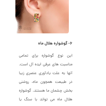
ک
6
ا
4
ر
ت
,
ی
ه
0
ک
0
د
C
0
R
۶- گوشواره هلال ماه
8
ت
8
و
8
این نوع گوشواره برای تمامی
م
مناسبت های عرفی ایده ­آل است.
ا
ن
آنها به علت یادآوری عنصری زیبا
در طبیعت همچون ماه، روشنی
بخش چشمان ما هستند. گوشواره
ا
ن
هلال ماه می تواند با سنگ یا
گ
ش