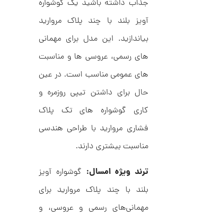
جذاب داشته باشید یک گوشواره
د
ش
C
ت
1
آویز بلند با چند پلاک مروارید
R
ر
1
8
ط
8
بیاندازید. این مدل برای مهمانی
ل
3
9
ا
,
ط
های رسمی، عروسی ها و مناسبت
ر
5
ح
های عمومی مناسب است. در عین
ک
6
ا
حال برای داشتن تیپی روزمره و
4
ر
ت
,
کاری گوشواره های تک پلاک
ی
ه
0
فشاری مروارید با طراحی هندسی
ک
0
د
مناسبت بیشتری دارند.
C
0
R
8
ت
8
ترند ویژه امسال:
گوشواره آویز
و
8
بلند با چند پلاک مروارید برای
م
ا
مهمانی‌های رسمی و عروسی، و