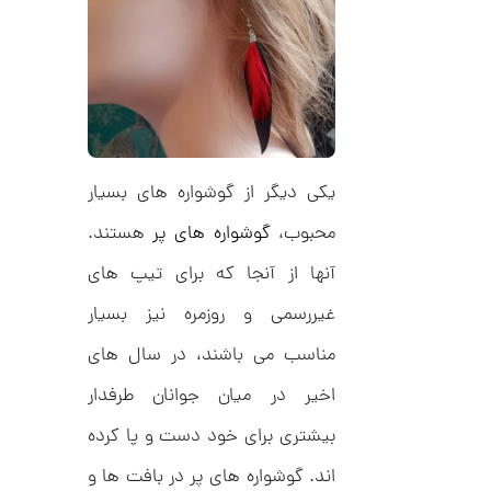
ر
ت
ا
ک
و
د
م
C
R
ا
8
9
ن
1
یکی دیگر از گوشواره های بسیار
ا
محبوب،
گوشواره های پر
هستند.
ن
گ
آنها از آنجا که برای تیپ های
ش
ت
3
غیررسمی و روزمره نیز بسیار
ر
0
ط
مناسب می باشند، در سال های
ل
,
ا
اخیر در میان جوانان طرفدار
ا
2
ز
5
بیشتری برای خود دست و پا کرده
ک
ا
3
ل
اند. گوشواره های پر در بافت ها و