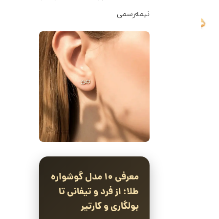
ا
نیمه‌رسمی
ن
گ
ش
ت
2
ر
6
ط
ل
,
ا
ط
4
ر
9
ح
ه
2
ر
,
م
س
0
ک
د
0
C
0
R
8
معرفی ۱۰ مدل گوشواره
ت
9
طلا؛ از فرد و تیفانی تا
6
و
بولگاری و کارتیر
م