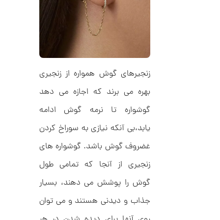
ح
ت
5
ی
,
ف
ا
0
ن
ی
0
ک
0
د
زنجیرهای گوش همواره از زنجیری
C
ت
R
بهره می برند که اجازه می دهد
8
و
9
م
گوشواره تا نرمه گوش ادامه
5
ا
یابد،بی آنکه نیازی به سوراخ کردن
ن
غضروف گوش باشد. گوشواره های
زنجیری از آنجا که تمامی طول
ا
گوش را پوشش می دهند، بسیار
ن
گ
جذاب و دیدنی هستند و می توان
ش
ت
6
روی آنها برای دیده شدن در هر
ر