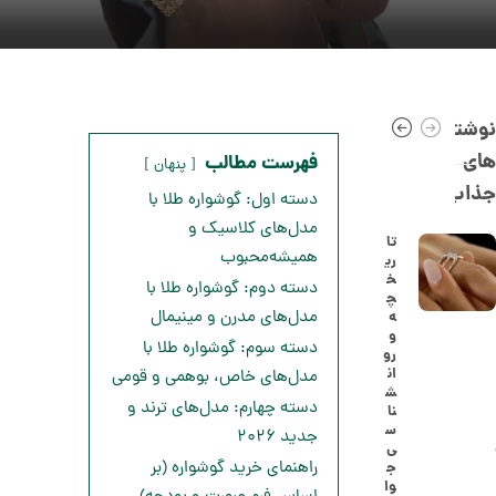
نوشته
های
فهرست مطالب
پنهان
جذاب
دسته اول: گوشواره طلا با
مدل‌های کلاسیک و
تا
همیشه‌محبوب
ری
خ
ا
دسته دوم: گوشواره طلا با
چ
ن
مدل‌های مدرن و مینیمال
ه
گ
و
ش
دسته سوم: گوشواره طلا با
رو
ت
5
ان
مدل‌های خاص، بوهمی و قومی
ر
ش
0
ط
دسته چهارم: مدل‌های ترند و
نا
ل
,
س
جدید ۲۰۲۶
ا
ی
ا
8
راهنمای خرید گوشواره (بر
ج
ز
وا
2
ک