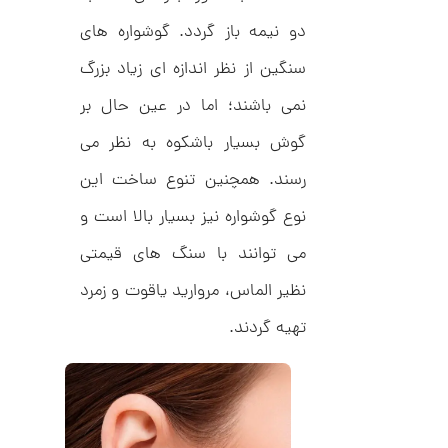
م
0
ی
دو نیمه باز گردد. گوشواره های
0
ن
ی
ت
سنگین از نظر اندازه ای زیاد بزرگ
م
ا
و
ل
نمی باشند؛ اما در عین حال بر
م
ط
ر
گوش بسیار باشکوه به نظر می
ا
ح
ه
ن
رسند. همچنین تنوع ساخت این
ش
ت
نوع گوشواره نیز بسیار بالا است و
ض
ل
می توانند با سنگ های قیمتی
ع
ا
ی
ن
نظیر الماس، مروارید یاقوت و زمرد
ک
گ
د
ش
C
تهیه گردند.
ت
1
R
ر
1
8
ط
8
ل
3
9
ا
,
ط
ر
5
ح