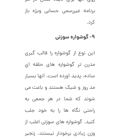
0
ط
ل
برنامه غیررسمی حسابی ویژه باز
,
ا
ط
2
کرد.
ر
1
ح
۹- گوشواره سوزنی
ت
0
ی
,
ف
ا
این نوع از گوشواره را قالب گیری
0
ن
ی
مدرن تر گوشواره های حلقه ایِ
0
ک
0
د
ساده، پدید آورده است. آنها بسیار
C
ت
R
مد روز و شیک هستند و باعث می
8
و
9
شوند که شما در هر جمعی به
م
4
ا
راحتی نگاه ها را به خود جلب
ن
کنید. گوشواره های سوزنی اغلب از
وزن زیادی برخودار نیستند. زنجیر