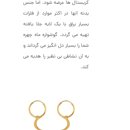
ت
کریستال ها عرضه شود. اما جنس
1
ر
2
ط
بدنه آنها در اکثر موارد از فلزات
ل
6
ا
بسیار براق با یک لایه جلا یافته
,
ا
ز
تهیه می گردد. گوشواره ماه چهره
7
ک
ا
0
شما را بسیار دل انگیز می گرداند و
ل
7
ک
به آن نشاطی بی نظیر را هدیه می
ش
,
ن
م
کند.
0
ل
0
و
ر
0
ا
ک
ت
د
و
C
R
م
8
9
ا
8
ن