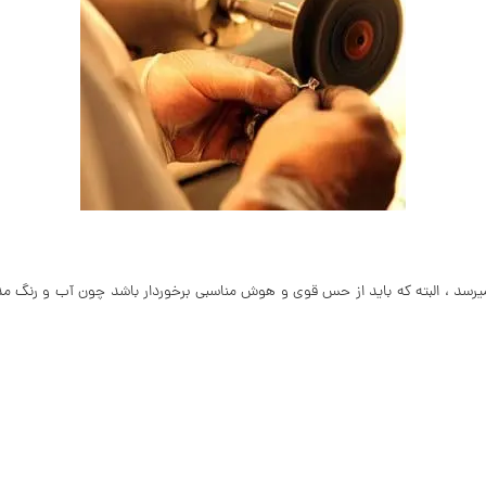
رون میآید به دست آبکار میرسد ، البته که باید از حس قوی و هوش مناسبی برخوردار باشد چون آ