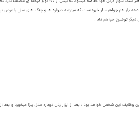
تلاشهای افرار قبلی کارخانه به نتیجه برسد ، مخراجکارها معمولا بسیار باحوصله و چشم هایی تیز بین هستند و به اصطلاح جواهر سازان نان آنها در چشم هایی تیزبین و هنر سنگ سوار کردن آنها خلاصه میشود که بیش از ۱۰۰ نوع مرحله ی مختلف دارد که
 دهد باز هم جواهر ساز خبره است که میتواند دیواره ها و چنگ های مدل را عرض تر
ای دیگر توضیح خواهم داد .
رین وظایف این شخص خواهد بود ، بعد از ابزار زدن دوباره مدل پنزا میخورد و بعد از