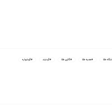
گاه طلا
#هدیه طلا
#گالری طلا
#گردنبند
#گوشواره