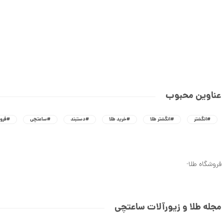
عناوین محبوب
#انگشتر
#انگشتر طلا
#خرید طلا
#دستبند
#ساعتچی
#فروش
فروشگاه طلا
-
مجله طلا و زیورآلات ساعتچی