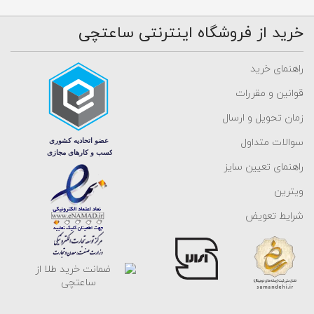
بسیار پرطرفدار و جذاب برای افراد می باشند که ما در گالری ساعتچی،
کالکشن کاملی از این برند ها طراحی و به دوستداران آنها و سخت پسندان
خرید از فروشگاه اینترنتی ساعتچی
طلا عرضه کرده ایم. همچنین طراحی های خاص و منحصر به فرد برند
ساعتچی از جمله انگشتر طرح شعر، انگشتر طرح چشم و نظر، انگشتر
راهنمای خرید
گوارسه، انگشتر مدل کراسان، انگشتر نیمانی و... در قالب انگشتر های زنانه
قوانین و مقررات
و انگشتر های دخترانه در طیف گسترده ای از وزن های گوناگون برای
زمان تحویل و ارسال
راحتی در انتخاب شما تهیه شده اند.
سوالات متداول
قبل از خرید انگشتر طلا باید هدف خود را از خرید آن مشخص کنید، زیرا
انگشترها انواع مختلفی داشته که هر کدام برای فرد یا مناسبت خاصی
راهنمای تعیین سایز
طراحی شده اند. در این قسمت چند مدل انگشتر طلا زنانه و کاربرد آن را
ویترین
بیان می کنیم:
شرایط تعویض
1- انگشتر طلا نگین دار معروف به انگشتر طلا
نشان یا نامزدی
انگشتر نگین دار طلا
، معمولا یا یک نگین بزرگ دارد یا از چندین نگین
کوچک ساخته شده است. معمولا این نوع انگشتر در روز بله برون از طرف