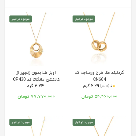
موجود در انبار
موجود در انبار
گردنبند طلا طرح ورساچه کد
آویز طلا بدون زنجیر از
CN664
کالکشن مانگاتا کد CP430
2.29 گرم
3.24 گرم
★
5
(5 نظر)
54,460,000 تومان
77,770,000 تومان
موجود در انبار
موجود در انبار