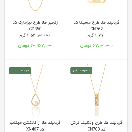
گردنبند طلا طرح مسیکا کد
زنجیر طلا طرح بیزمارک کد
CD350
CN762
2.77 گرم
2.54 گرم
★
5
(1 نظر)
67,101,000 تومان
60,967,000 تومان
موجود در انبار
موجود در انبار
گردنبند طلا طرح ونکلیف تراش
گردنبند طلا از کالکشن مهتاب
کد CN708
کد XN467