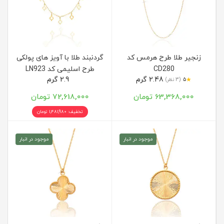
زنجیر طلا طرح هرمس کد
گردنبند طلا با آویز های پولکی
CD280
طرح اسلیمی کد LN923
2.48 گرم
2.9 گرم
★
5
(3 نظر)
63,368,000 تومان
72,618,000 تومان
تخفیف: 1,481,980 تومان
موجود در انبار
موجود در انبار