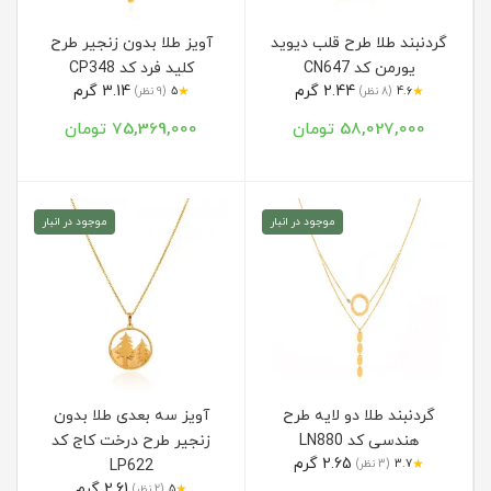
گردنبند طلا طرح قلب دیوید
آویز طلا بدون زنجیر طرح
یورمن کد CN647
کلید فرد کد CP348
2.44 گرم
3.14 گرم
★
★
4.6
(8 نظر)
5
(9 نظر)
58,027,000 تومان
75,369,000 تومان
موجود در انبار
موجود در انبار
گردنبند طلا دو لایه طرح
آویز سه بعدی طلا بدون
هندسی کد LN880
زنجیر طرح درخت کاج کد
2.65 گرم
★
3.7
(3 نظر)
LP622
2.61 گرم
★
5
(2 نظر)