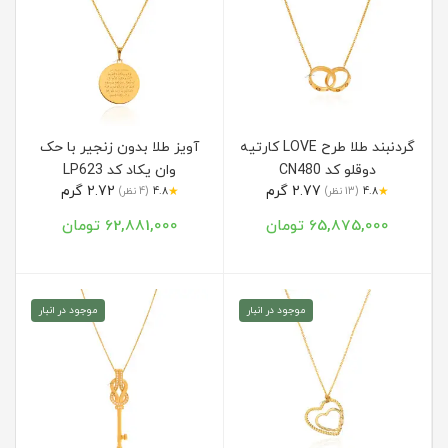
گردنبند طلا طرح LOVE کارتیه
آویز طلا بدون زنجیر با حک
دوقلو کد CN480
وان یکاد کد LP623
2.77 گرم
2.72 گرم
★
★
4.8
(13 نظر)
4.8
(4 نظر)
65,875,000 تومان
62,881,000 تومان
موجود در انبار
موجود در انبار