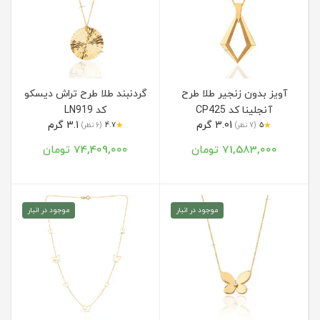
آویز بدون زنجیر طلا طرح
گردنبند طلا طرح تراش دیسکو
آنجلینا کد CP425
کد LN919
3.01 گرم
3.1 گرم
★
★
5
(7 نظر)
4.7
(6 نظر)
71,583,000 تومان
74,409,000 تومان
موجود در انبار
موجود در انبار