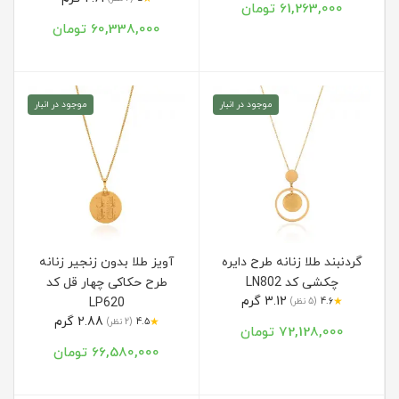
61,263,000 تومان
60,338,000 تومان
موجود در انبار
موجود در انبار
گردنبند طلا زنانه طرح دایره
آویز طلا بدون زنجیر زنانه
چکشی کد LN802
طرح حکاکی چهار قل کد
3.12 گرم
★
4.6
(5 نظر)
LP620
2.88 گرم
★
4.5
(2 نظر)
72,128,000 تومان
66,580,000 تومان