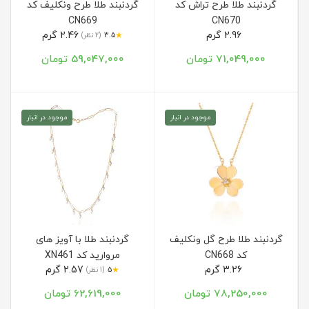
گردنبند طلا طرح تراش کد
گردنبند طلا طرح ونکلیف کد
CN669
CN670
2.96 گرم
2.46 گرم
★
3.5
(2 نظر)
71,049,000 تومان
59,047,000 تومان
موجود در انبار
موجود در انبار
گردنبند طلا طرح گل ونکلیف
گردنبند طلا با آویز های
کد CN668
مروارید کد XN461
3.26 گرم
2.57 گرم
★
5
(1 نظر)
78,250,000 تومان
62,619,000 تومان