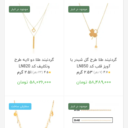
موجود در انبار
موجود در انبار
گردنبند طلا طرح گل شبدر با
گردنبند طلا دو لایه طرح
آویز قلب کد LN850
ونکلیف کد LN820
2.53 گرم
2.51 گرم
★
★
4.7
(7 نظر)
4.5
(23 نظر)
58,489,000 تومان
58,026,000 تومان
موجود در انبار
سفارش ساخت