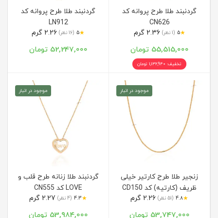
گردنبند طلا طرح پروانه کد
گردنبند طلا طرح پروانه کد
LN912
CN626
2.36 گرم
2.26 گرم
★
★
5
(1 نظر)
5
(16 نظر)
55,515,000 تومان
52,247,000 تومان
تخفیف: 1,132,940 تومان
موجود در انبار
موجود در انبار
زنجیر طلا طرح کارتیر خیلی
گردنبند طلا زنانه طرح قلب و
ظریف (کارتیه) کد CD150
LOVE کد CN555
2.26 گرم
2.27 گرم
★
★
4.8
(51 نظر)
4.3
(4 نظر)
53,747,000 تومان
53,984,000 تومان