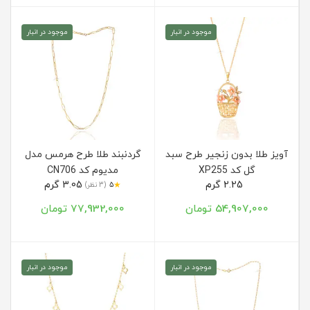
موجود در انبار
موجود در انبار
آویز طلا بدون زنجیر طرح سبد
گردنبند طلا طرح هرمس مدل
گل کد XP255
مدیوم کد CN706
2.25 گرم
3.05 گرم
★
5
(3 نظر)
54,907,000 تومان
77,932,000 تومان
موجود در انبار
موجود در انبار