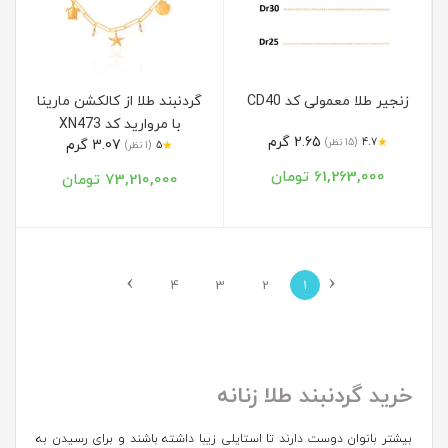
زنجیر طلا معمولی کد CD40
گردنبند طلا از کالکشن مارینا
با مروارید کد XN473
2.65 گرم
★
4.7
(15 نظر)
3.07 گرم
★
5
(1 نظر)
61,263,000 تومان
73,210,000 تومان
›
‹
4
3
2
1
خرید گردنبند طلا زنانه
بیشتر بانوان دوست دارند تا استایلی زیبا داشته باشند و برای رسیدن به