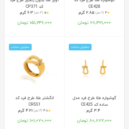
گوشواره طلا طرح فرد کد
آویز طلا بدون زنجیر طرح فرد
CE428
کد CP371
2.85 گرم
6.3 گرم
★
★
4
(2 نظر)
5
(3 نظر)
68,421,000 تومان
151,246,000 تومان
سفارش ساخت
سفارش ساخت
گوشواره طلا طرح فرد مدل
انگشتر طلا طرح فرد کد
ساده کد CE425
CR551
3.4 گرم
4.21 گرم
★
4.8
(4 نظر)
80,872,000 تومان
101,070,000 تومان