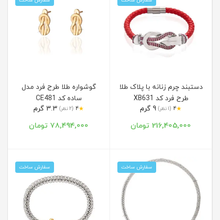
سفارش ساخت
سفارش ساخت
دستبند چرم زنانه با پلاک طلا
گوشواره طلا طرح فرد مدل
طرح فرد کد XB631
ساده کد CE481
9 گرم
3.3 گرم
★
★
4
(1 نظر)
4
(2 نظر)
216,405,000 تومان
78,494,000 تومان
سفارش ساخت
سفارش ساخت