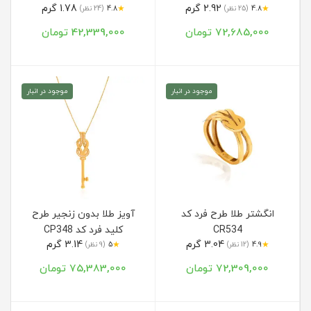
2.92 گرم
1.78 گرم
★
★
4.8
(25 نظر)
4.8
(24 نظر)
72,685,000 تومان
42,339,000 تومان
موجود در انبار
موجود در انبار
انگشتر طلا طرح فرد کد
آویز طلا بدون زنجیر طرح
CR534
کلید فرد کد CP348
3.04 گرم
3.14 گرم
★
★
4.9
(12 نظر)
5
(9 نظر)
72,309,000 تومان
75,383,000 تومان