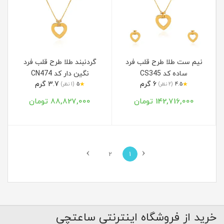
نیم ست طلا طرح قلب فرد
گردنبند طلا طرح قلب فرد
ساده کد CS345
نگین دار کد CN474
6 گرم
3.7 گرم
★
★
4.5
(2 نظر)
5
(1 نظر)
142,716,000 تومان
88,827,000 تومان
›
‹
2
1
خرید از فروشگاه اینترنتی ساعتچی