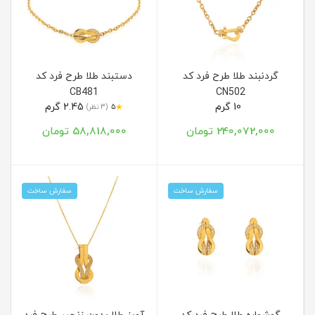
گردنبند طلا طرح فرد کد
دستبند طلا طرح فرد کد
CB481
CN502
10 گرم
2.45 گرم
★
5
(3 نظر)
240,072,000 تومان
58,818,000 تومان
سفارش ساخت
سفارش ساخت