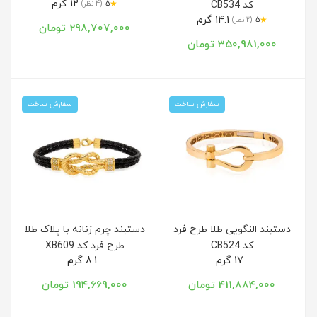
12 گرم
★
کد CB534
5
(4 نظر)
14.1 گرم
★
5
(2 نظر)
298,707,000 تومان
350,981,000 تومان
سفارش ساخت
سفارش ساخت
دستبند النگویی طلا طرح فرد
دستبند چرم زنانه با پلاک طلا
کد CB524
طرح فرد کد XB609
17 گرم
8.1 گرم
411,884,000 تومان
194,669,000 تومان