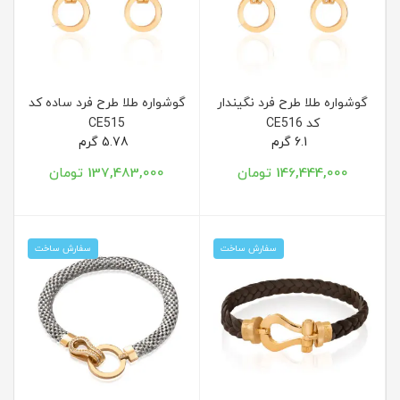
گوشواره طلا طرح فرد نگیندار
گوشواره طلا طرح فرد ساده کد
کد CE516
CE515
6.1 گرم
5.78 گرم
146,444,000 تومان
137,483,000 تومان
سفارش ساخت
سفارش ساخت