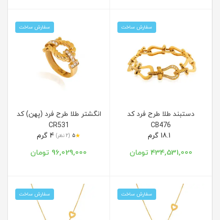
سفارش ساخت
سفارش ساخت
دستبند طلا طرح فرد کد
انگشتر طلا طرح فرد (پهن) کد
CR531
CB476
18.1 گرم
4 گرم
★
5
(2 نظر)
434,531,000 تومان
96,029,000 تومان
سفارش ساخت
سفارش ساخت