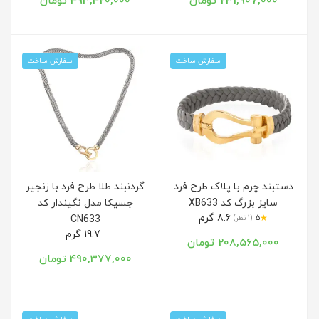
231,907,000 تومان
493,420,000 تومان
سفارش ساخت
سفارش ساخت
دستبند چرم با پلاک طرح فرد
گردنبند طلا طرح فرد با زنجیر
سایز بزرگ کد XB633
جسیکا مدل نگیندار کد
8.6 گرم
★
5
(1 نظر)
CN633
19.7 گرم
208,565,000 تومان
490,377,000 تومان